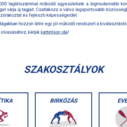
 1000 taglétszámmal működő egyesületünk a legmodernebb kör
el várja új tagjait. Csatlakozz a város legsportosabb közösség
zórakoztat és fejleszti képességeidet.
rtágakban hozzon létre egy jól működő rendszert a kiválasztástó
 olvasásához, kérjük
kattintson ide
!
SZAKOSZTÁLYOK
TIKA
BIRKÓZÁS
EV