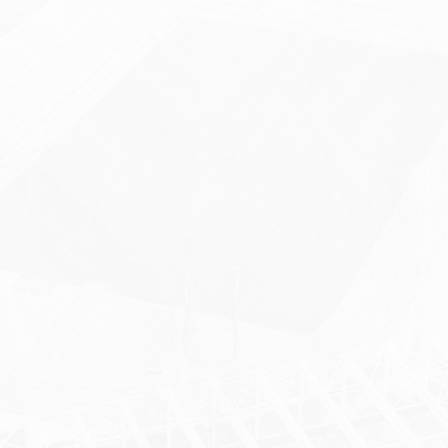
Holczer Anett – 100 m, 6. hely
Tik Júlia Alíz – 100 m gát, 6. hely
Verő Dávid – távolugrás, 6. hely
Kálmán Lujza – 400 m, 7. hely
Gratulálunk minden versenyzőnknek a kiváló
eredményekhez, az egyéni csúcsokhoz és a
kitartó versenyzéshez!
Köszönjük felkészítő edzőink, Szalóki Richárd,
Farkas Roland és Böndör Dániel munkáját,
valamint sportolóink nevelőedzőjének, Kószás
Krisztának a szakmai támogatást.
Külön szeretnénk megköszönni szakosztályunk
valamennyi edzőjének, sportolójának és
segítőjének azt a három napon át tartó áldozatos
munkát, amellyel hozzájárultak a verseny sikeres
lebonyolításához. A nagy hőség ellenére is végig
helytálltatok, nélkületek nem valósulhatott volna
meg ilyen színvonalon ez az országos bajnokság.