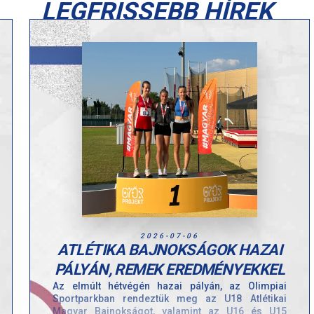
LEGFRISSEBB HÍREK
2026-07-06
ATLÉTIKA BAJNOKSÁGOK HAZAI
PÁLYÁN, REMEK EREDMÉNYEKKEL
Az elmúlt hétvégén hazai pályán, az Olimpiai
Sportparkban rendeztük meg az U18 Atlétikai
Magyar Bajnokságot, valamint az U16 és U15