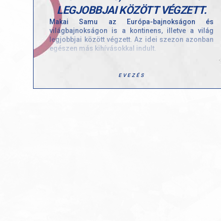
LEGJOBBJAI KÖZÖTT VÉGZETT.
Makai Samu az Európa-bajnokságon és
világbajnokságon is a kontinens, illetve a világ
legjobbjai között végzett. Az idei szezon azonban
egészen más kihívásokkal indult.
Európa-bajnoki 5. helyezett evezősünkkel, Makai
Samuval beszélgettünk arról, milyen érzés volt úgy
EVEZÉS
nekivágni az évnek, hogy tavaly már nagyon
magasra tette a lécet, hogyan élte meg a téli,
hathetes sérülés miatti kényszerpihenőt, és mit
tanult ebből az időszakból.
Az interjúból az is kiderül, hogy mi segítette át a
nehézségeken, és milyen érzés volt újra
visszatérni a nemzetközi mezőnybe.
Nézzétek meg a vele készült interjút ide
kattintva: https://www.facebook.com/share/r/1W8KS