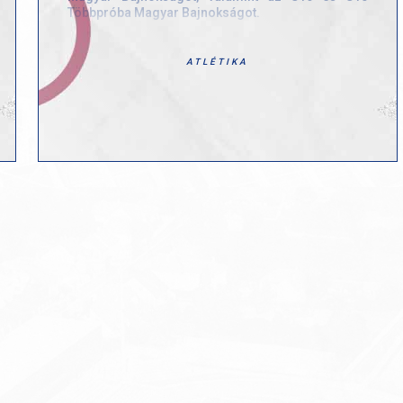
Többpróba Magyar Bajnokságot.
A rendkívüli hőség komoly kihívás elé állította a
mezőnyt, de a GYAC atlétái fantasztikus
ATLÉTIKA
teljesítménnyel zárták a háromnapos versenyt.
A hivatalos éremtáblázaton az előkelő 2. helyen
végeztünk, összesen 7 éremmel: 3 arany-, 2 ezüst-
és 2 bronzéremmel.
Magyar bajnokaink:
Fekete Sára – 1500 m és 3000 m
Sipos Veronika – 400 m gát
Ezüstérmeseink:
Holczer Anett – 100 m gát
Horváth Márton Ferenc – rúdugrás
apkdd/
Bronzérmeseink:
Gottwald Ábel – távolugrás és hármasugrás
Dobogós helyezéseink mellett több értékes
pontszerző eredmény is született:
Sipos Veronika – 400 m, 4. hely