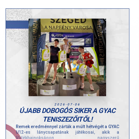
2026-07-06
ÚJABB DOBOGÓS SIKER A GYAC
TENISZEZŐITŐL!
Remek eredménnyel zárták a múlt hétvégét a GYAC
U12-es lánycsapatának játékosai, akik a
Vidékbajnokságon nagyszerű