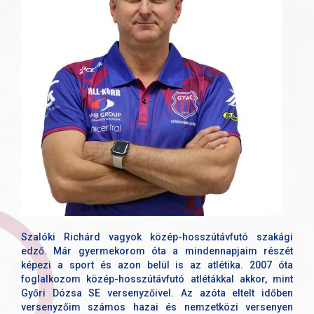
Szalóki Richárd vagyok közép-hosszútávfutó szakági
edző. Már gyermekorom óta a mindennapjaim részét
képezi a sport és azon belül is az atlétika. 2007 óta
foglalkozom közép-hosszútávfutó atlétákkal akkor, mint
Győri Dózsa SE versenyzőivel. Az azóta eltelt időben
versenyzőim számos hazai és nemzetközi versenyen