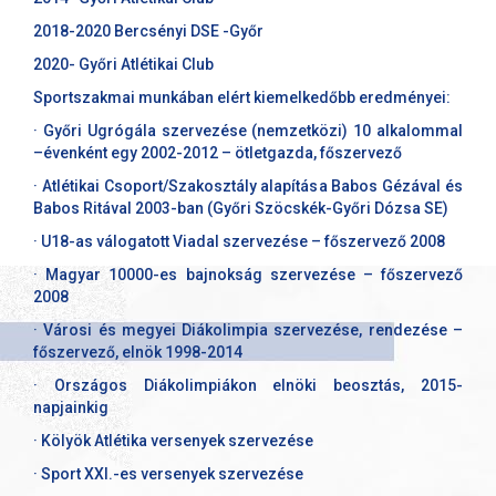
2018-2020 Bercsényi DSE -Győr
2020- Győri Atlétikai Club
Sportszakmai munkában elért kiemelkedőbb eredményei:
· Győri Ugrógála szervezése (nemzetközi) 10 alkalommal
–évenként egy 2002-2012 – ötletgazda, főszervező
· Atlétikai Csoport/Szakosztály alapítása Babos Gézával és
Babos Ritával 2003-ban (Győri Szöcskék-Győri Dózsa SE)
· U18-as válogatott Viadal szervezése – főszervező 2008
· Magyar 10000-es bajnokság szervezése – főszervező
2008
· Városi és megyei Diákolimpia szervezése, rendezése –
főszervező, elnök 1998-2014
· Országos Diákolimpiákon elnöki beosztás, 2015-
napjainkig
· Kölyök Atlétika versenyek szervezése
· Sport XXI.-es versenyek szervezése