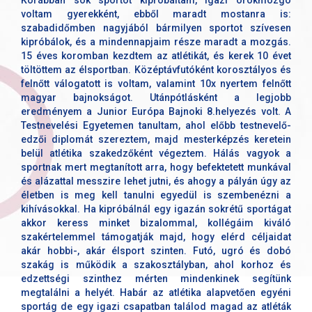
voltam gyerekként, ebből maradt mostanra is:
szabadidőmben nagyjából bármilyen sportot szívesen
kipróbálok, és a mindennapjaim része maradt a mozgás.
15 éves koromban kezdtem az atlétikát, és kerek 10 évet
töltöttem az élsportban. Középtávfutóként korosztályos és
felnőtt válogatott is voltam, valamint 10x nyertem felnőtt
magyar bajnokságot. Utánpótlásként a legjobb
eredményem a Junior Európa Bajnoki 8.helyezés volt. A
Testnevelési Egyetemen tanultam, ahol előbb testnevelő-
edzői diplomát szereztem, majd mesterképzés keretein
belül atlétika szakedzőként végeztem. Hálás vagyok a
sportnak mert megtanított arra, hogy befektetett munkával
és alázattal messzire lehet jutni, és ahogy a pályán úgy az
életben is meg kell tanulni egyedül is szembenézni a
kihívásokkal. Ha kipróbálnál egy igazán sokrétű sportágat
akkor keress minket bizalommal, kollégáim kiváló
szakértelemmel támogatják majd, hogy elérd céljaidat
akár hobbi-, akár élsport szinten. Futó, ugró és dobó
szakág is működik a szakosztályban, ahol korhoz és
edzettségi szinthez mérten mindenkinek segítünk
megtalálni a helyét. Habár az atlétika alapvetően egyéni
sportág de egy igazi csapatban találod magad az atléták