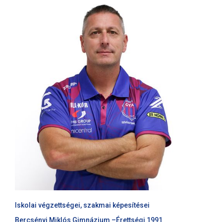
Iskolai végzettségei, szakmai képesítései
Bercsényi Miklós Gimnázium –Érettségi 1991