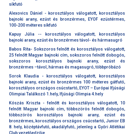
síkfutó
Alexovics Dániel - korosztályos válogatott, korosztályos
bajnoki arany, ezüst és bronzérmes, EYOF ezüstérmes,
100-200 méteres síkfutó
Kapuy Júlia -- korosztályos válogatott, korosztályos
bajnoki arany, ezüst és bronzérmes távol- és hármasugró
Babos Rita- Sokszoros felnőtt és korosztályos válogatott,
25 felnőtt Magyar bajnoki cím, sokszoros felnőtt dobogós,
sokszoros korosztályos bajnoki arany, ezüst és
bronzérmes –távol, hármas és magasugró, többpróbázó
Sorok Klaudia - korosztályos válogatott, korosztályos
bajnoki arany, ezüst és bronzérmes 100 méteres gátfutó,
korosztályos országos csúcstartó, EYOT – Európai Ifjúsági
Olimpiai Találkozó 1.hely, Ifjúsági Olimpia 4.hely
Kószás Kriszta - felnőtt és korosztályos válogatott, 10
felnőtt Magyar bajnoki cím, többszörös felnőtt dobogós,
többszörös korosztályos bajnoki arany, ezüst és
bronzérmes, korosztályos országos csúcstartó, Junior EB
8. hely, középtávfutó, akadályfutó, jelenleg a Győri Atlétikai
Club vezetőedzője