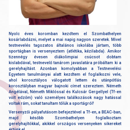
Nyolc éves koromban kezdtem el Szombathelyen
kosárlabdázni, melyet a mai napig nagyon szeretek. Mivel
testnevelés tagozatos általános iskolába jártam, több
sportágban is versenyeztem (atlétika, kézilabda). Amikor
tizennégy évesen diákolimpiai csúcsot dobtam
kislabdával, testnevelő tanárom javaslatára próbáltam ki a
gerelyhajítást. Azonban komolyabban a Testnevelési
Egyetem tanulmányai alatt kezdtem el foglalkozni vele,
ahol korosztályos válogatott lettem és utánpótlás
korosztályban magyar bajnoki címet szereztem. Németh
Angélával, Németh Miklóssal és Kulcsár Gergellyel (Tf-en
volt edzőm) való személyes találkozások nagy hatással
voltak rám, sokat tanultam tőlük a sportágról!
Versenyzői pályafutásom befejeztével a Tf-en, a BEAC-ban,
majd később Szombathelyen foglalkoztam
gerelyhajítókkal, akikkel országos versenyeken sikereket
értünk el.