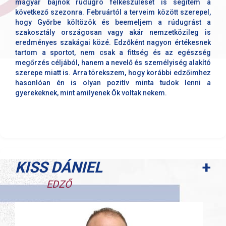
magyar bajnok rúdugró felkészülését is segítem a
következő szezonra. Februártól a terveim között szerepel,
hogy Győrbe költözök és beemeljem a rúdugrást a
szakosztály országosan vagy akár nemzetközileg is
eredményes szakágai közé. Edzőként nagyon értékesnek
tartom a sportot, nem csak a fittség és az egészség
megőrzés céljából, hanem a nevelő és személyiség alakító
szerepe miatt is. Arra törekszem, hogy korábbi edzőimhez
hasonlóan én is olyan pozitív minta tudok lenni a
gyerekeknek, mint amilyenek Ők voltak nekem.
+
KISS DÁNIEL
EDZŐ