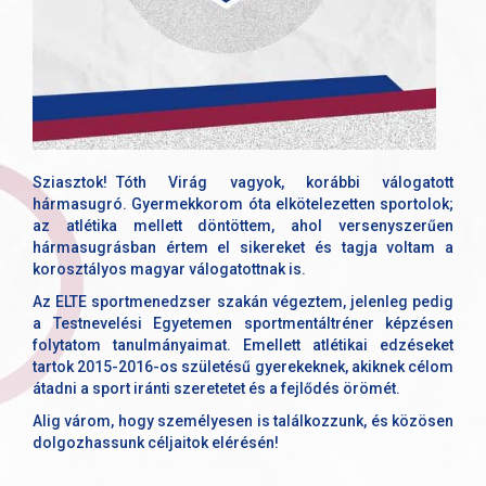
Sziasztok! Tóth Virág vagyok, korábbi válogatott
hármasugró. Gyermekkorom óta elkötelezetten sportolok;
az atlétika mellett döntöttem, ahol versenyszerűen
hármasugrásban értem el sikereket és tagja voltam a
korosztályos magyar válogatottnak is.
Az ELTE sportmenedzser szakán végeztem, jelenleg pedig
a Testnevelési Egyetemen sportmentáltréner képzésen
folytatom tanulmányaimat. Emellett atlétikai edzéseket
tartok 2015-2016-os születésű gyerekeknek, akiknek célom
átadni a sport iránti szeretetet és a fejlődés örömét.
Alig várom, hogy személyesen is találkozzunk, és közösen
dolgozhassunk céljaitok elérésén!