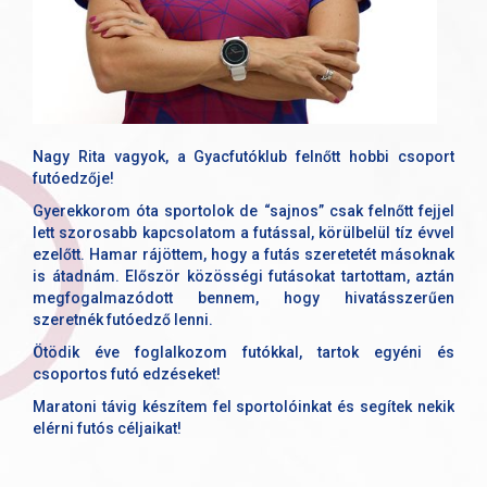
Nagy Rita vagyok, a Gyacfutóklub felnőtt hobbi csoport
futóedzője!
Gyerekkorom óta sportolok de “sajnos” csak felnőtt fejjel
lett szorosabb kapcsolatom a futással, körülbelül tíz évvel
ezelőtt. Hamar rájöttem, hogy a futás szeretetét másoknak
is átadnám. Először közösségi futásokat tartottam, aztán
megfogalmazódott bennem, hogy hivatásszerűen
szeretnék futóedző lenni.
Ötödik éve foglalkozom futókkal, tartok egyéni és
csoportos futó edzéseket!
Maratoni távig készítem fel sportolóinkat és segítek nekik
elérni futós céljaikat!