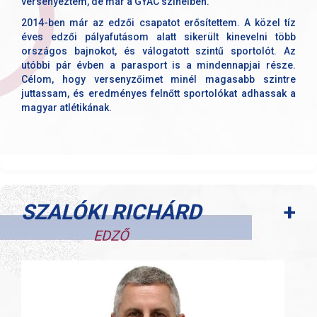
versenyeztem, de már a GYAC színeiben.
2014-ben már az edzői csapatot erősítettem. A közel tíz
éves edzői pályafutásom alatt sikerült kinevelni több
országos bajnokot, és válogatott szintű sportolót. Az
utóbbi pár évben a parasport is a mindennapjai része.
Célom, hogy versenyzőimet minél magasabb szintre
juttassam, és eredményes felnőtt sportolókat adhassak a
magyar atlétikának.
+
SZALÓKI RICHÁRD
EDZŐ