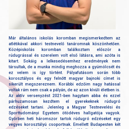
Már általános iskolás koromban megismerkedtem az
atlétikával akkori testnevelő tanáromnak köszönhetően.
Középiskolás koromban találkoztam először a
rúdugrással és szerelem volt első látásra, ami azóta is
kitart. Sokáig a lelkesedésemhez eredmények nem
társultak, de a munka mindig meghozza a gyümölcsét és
ez velem is így történt. Pályafutásom során több
korosztályos és egy felnőtt magyar bajnoki címet is
sikerült megszereznem. Korábbi edzőim nagy hatással
voltak rám nem csak a pályán, de az azon kívüli életben is.
Az aktív versenyzést 2021-ben hagytam abba és ezzel
párhuzamosan kezdtem el gyerekeknek rúdugró
edzéseket tartani. Jelenleg a Magyar Testnevelési és
Sporttudományi Egyetem ötödéves hallgatója vagyok.
Győrben heti háromszor tartok rúdugró edzéseket egy
vegyes korosztályú csoportnak. Emellett Budapesten két