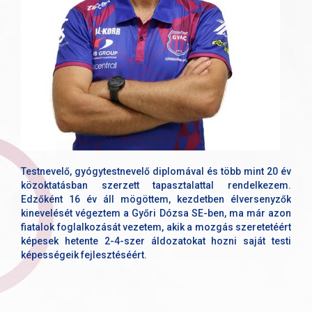
Testnevelő, gyógytestnevelő diplomával és több mint 20 év
közoktatásban szerzett tapasztalattal rendelkezem.
Edzőként 16 év áll mögöttem, kezdetben élversenyzők
kinevelését végeztem a Győri Dózsa SE-ben, ma már azon
fiatalok foglalkozását vezetem, akik a mozgás szeretetéért
képesek hetente 2-4-szer áldozatokat hozni saját testi
képességeik fejlesztéséért.