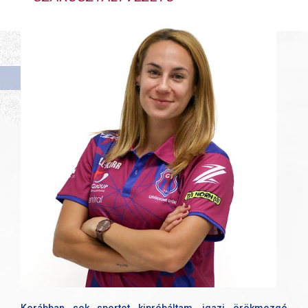
Korábban sok sportot kipróbáltam, igazi örökmozgó