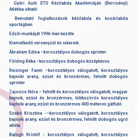
· Győri Audi ETO Kézilabda Akadémiáján (Bercsényi)
Atlétika oktató
· Bemutató foglalkozások kézilabda és kosárlabda
sportágban
Edzői munkáját 1996-ban kezdte
Kiemelkedő versenyzői és sikereik.
Ábrahám Edina –korosztályos dobogós sprinter
Földing Réka –korosztályos dobogós középtávos
Reizinger Fanni –korosztályos válogatott, korosztályos
bajnoki arany, ezüst és bronzérmes, felnőtt dobogós
sprinter
Zajovics Nóra – felnőtt és korosztályos válogatott, magyar
bajnok, ezüst és bronzérmes, többszörös korosztályos
bajnoki arany, ezüst és bronzérmes 400 méteres gátfutó
Szabó Krisztina -–korosztályos válogatott, korosztályos
bajnoki arany, ezüst és bronzérmes, felnőtt dobogós ugró
atléta
Balogh Kristóf - korosztályos válogatott, korosztályos