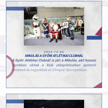
2024-12-06
MIKULÁS A GYŐRI ATLÉTIKAI CLUBNÁL
A Győri Atlétikai Clubnál is járt a Mikulás, akit hosszú
sorokban vártak a klub utánpótlásában sportoló
kisebbek és nagyobbak az Olimpiai Sportparkban.
Mintegy négyszázan regisztráltak előzetesen, így volt
dolga a Mikulásnak és segítőinek, akik örömmel látták
az önfeledett mosolyt a gyerekek arcán.
"Egyesületünk számára kiemelten fontos a
közösségépítés és az ilyen pillanatok megteremtése,
amelyek még közelebb hozzák egymáshoz