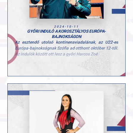
2024-10-11
GYŐRI INDULÓ A KOROSZTÁLYOS EURÓPA-
BAJNOKSÁGON
Az esztendő utolsó kontinensviadalának, az U22-es
Európa-bajnokságnak Szófia ad otthont október 12-től.
Az indulók között ott lesz a győri Harcos Zoé.
A torna egészen jövő vasárnapig tart. Az előzetes
nevezések alapján 34 ország részvétele várható majd a
bolgár fővárosban. A mezőny nem lesz kicsi és
senkinek nem osztogatnak könnyen érmet majd ezen az
U22-es Európa-bajnokságon.
Összesen 19 magyar ökölvívó lép majd a kötelek közé,
egyikük a Győri AC saját nevelésű bokszolója, Harcos
Zoé, aki a nők 60 kg-os súlycsoportjában versenyez
majd.
„Zoé több éve bokszol, nagy tehetség. Sajnos a tavalyi
magyar bajnokság nem sikerült neki túl jól, de aztán