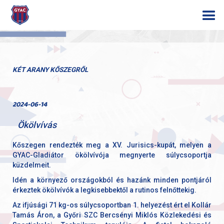
KÉT ARANY KŐSZEGRŐL
2024-06-14
Ökölvívás
Kőszegen rendezték meg a XV. Jurisics-kupát, melyen a
GYAC-Gladiátor ökölvívója megnyerte súlycsoportja
küzdelmeit.
Idén a környező országokból és hazánk minden pontjáról
érkeztek ökölvívók a legkisebbektől a rutinos felnőttekig.
Az ifjúsági 71 kg-os súlycsoportban 1. helyezést ért el Kollár
Tamás Áron, a Győri SZC Bercsényi Miklós Közlekedési és