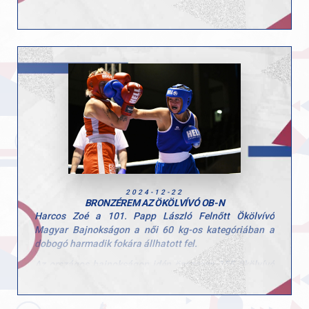
Ezúttal is sok-sok kisgyerek töltötte velünk a hetet, és
öröm volt látni, mennyi kíváncsisággal és energiával
vetették bele magukat a programokba. A tábor célja,
hogy a gyerekek minél több mozgásformát
kipróbálhassanak, és ebben a turnusban is 10
különböző sportággal találkozhattak!
Köszönjük minden edzőnek, segítőnek és szülőnek,
hogy hozzájárultak a hét sikeréhez és természetesen a
gyerekeknek is, hogy ilyen lelkes résztvevői voltak a
tábornak!
2024-12-22
BRONZÉREM AZ ÖKÖLVÍVÓ OB-N
Harcos Zoé a 101. Papp László Felnőtt Ökölvívó
Magyar Bajnokságon a női 60 kg-os kategóriában a
dobogó harmadik fokára állhatott fel.
Az országos bajnokságon idén összesen 155 ökölvívó
mérte össze erejét, Zoé pedig nemcsak ezen a rangos
versenyen, hanem több nemzetközi eseményen is
megmutatta tehetségét az idei esztendőben.