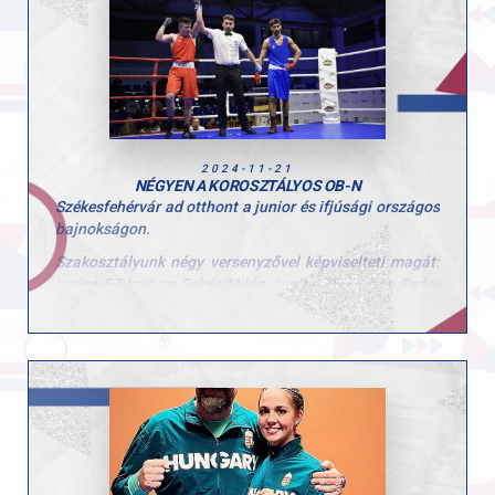
sportolóinkat és családjaikat" – írta közösségi oldalán
klubunk.
2024-11-21
NÉGYEN A KOROSZTÁLYOS OB-N
Székesfehérvár ad otthont a junior és ifjúsági országos
bajnokságon.
Szakosztályunk négy versenyzővel képviselteti magát:
junior 57 kg-ban Fehér Milán, junior 75 kg-ban Fedor
Ákos, ifi 71 kg-ban Kollár Áron, ifi 80 kg-ban Bakacs
Ernő lép szorítóba.
Mint azt Nagy Zoltán vezetőedző elmondta: Kollár
Áronnak van a legnagyobb esélye a jó eredménye,
válogatottként a győzelem sem elérhetetlen. Bakacs
Ernőtől is jó eredmény várható, a két juniortól pedig
tisztes helytállás, rajtuk nincs eredménykényszer.