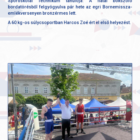
Sportiskolai Technikum tanulója. A fiatal bokszoló
bordatörésből felgyógyulva pár hete az egri Bornemissza-
emlékversenyen bronzérmes lett.
A 60 kg-os súlycsoportban Harcos Zoé ért el első helyezést.