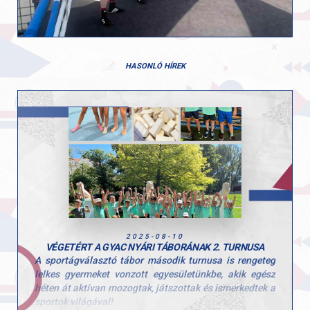
HASONLÓ HÍREK
2025-08-10
VÉGETÉRT A GYAC NYÁRI TÁBORÁNAK 2. TURNUSA
A sportágválasztó tábor második turnusa is rengeteg
lelkes gyermeket vonzott egyesületünkbe, akik egész
héten át aktívan mozogtak, játszottak és ismerkedtek a
sportok világával!