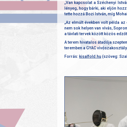
„Van kapcsolat a Széchenyi Istvá
lényeg, hogy bárki, aki eljön hoz
tette hozzá Bozi István, míg Mohai
„Az elmúlt években volt példa az
nem sok helyen van vívás, Sopron
a távlati tervek között közös edz
A terem hivatalos átadója szeptem
teremben a GYAC vívószakosztály
Forrás:
kisalfold.hu
(szöveg: Szab