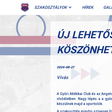
SZAKOSZTÁLYOK
HÍREK
GAL
ÚJ LEHETŐ
KÖSZÖNHE
2024-08-27
Vívás
A Győri Atlétikai Club és az Ang
vívóéletben. Nagy lépés a a győr
készülnek majd a sportolók.
A szakosztály mindig szívesen fog