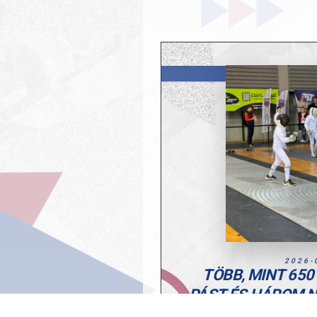
2026-
TÖBB, MINT 650
PÁST ÉS HÁROM 
ASSZÓ G