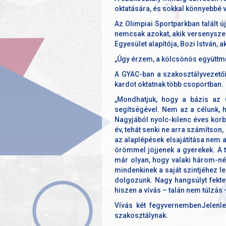
oktatására, és sokkal könnyebbé 
Az Olimpiai Sportparkban talált ú
nemcsak azokat, akik versenyszer
Egyesület alapítója, Bozi István, a
„Úgy érzem, a kölcsönös együttmű
A GYAC-ban a szakosztályvezetői 
kardot oktatnak több csoportban.
„Mondhatjuk, hogy a bázis az O
segítségével. Nem az a célunk, 
Nagyjából nyolc-kilenc éves korba
év, tehát senki ne arra számítson,
az alaplépések elsajátítása nem 
örömmel jöjjenek a gyerekek. A t
már olyan, hogy valaki három-nég
mindenkinek a saját szintjéhez l
dolgozunk. Nagy hangsúlyt fektetü
hiszen a vívás – talán nem túlzás
Vívás két fegyvernembenJelenl
szakosztálynak.