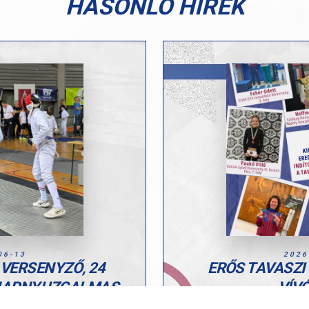
HASONLÓ HÍREK
06-13
2026
 VERSENYZŐ, 24
ERŐS TAVASZI
NAPNYI IZGALMAS
VÍVÓ
YŐRBEN!
Az elmúlt hetek versenyei e