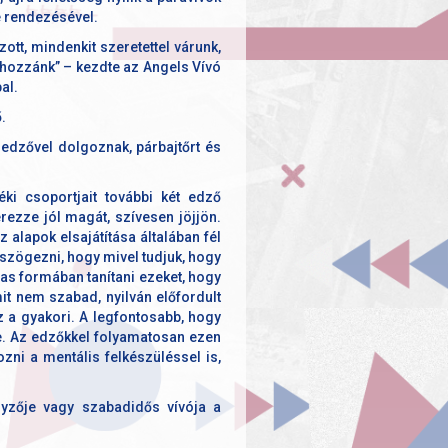
e rendezésével.
ott, mindenkit szeretettel várunk,
 hozzánk” – kezdte az Angels Vívó
al.
.
 edzővel dolgoznak, párbajtőrt és
ki csoportjait további két edző
ezze jól magát, szívesen jöjjön.
 alapok elsajátítása általában fél
leszögezni, hogy mivel tudjuk, hogy
as formában tanítani ezeket, hogy
it nem szabad, nyilván előfordult
z a gyakori. A legfontosabb, hogy
ne. Az edzőkkel folyamatosan ezen
ozni a mentális felkészüléssel is,
yzője vagy szabadidős vívója a