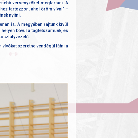
gesebb versenyzőket megtartani. A
ghez tartozzon, ahol öröm vívni” –
nek nyitni.
nnan is. A megyében rajtunk kívül
 helyen bővül a taglétszámunk, és
kosztályvezető.
 vívókat szeretne vendégül látni a