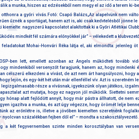
válik a munka, hiszen az edzésekből nem megy el az idő a terem ki-b
j otthonra a győri vívás.Fotó: Csapó Balázs„Az alapelvünk nem változ
űen űznék a sportágat, hanem azt is, aki csak kedvtelésből jönne le
ki kiemelte: nagyszerű kapcsolatot alakítottak ki a Győri Atlétikai Clubb
ködés mindkét fél számára előnyökkel jár” – vélekedett a klubvezető
feladatokat Mohai-Honvári Réka látja el, aki elmondta: jelenleg öt
SP-ben lett, emellett azonban az Angels működteti tovább vidé
hogy mindenkiből versenyzőt faragjunk, hanem az, hogy mindenki ér
n célszerű elkezdeni a vívást, de azt nem árt hangsúlyozni, hogy az
 hogy lejön, és egy-két hét után már ellenféllel vív. Azt is szeretném 
a legizgalmasabb része a vívásnak, igyekszünk olyan játékos, izgalm
apasztalat azt mutatja, hogy ez nagyon jól működik. Siettetni semm
y hónap alatt fejlődött annyit, hogy már pástra állhatott, de nem e
egyen igazítva a munka, és azt úgy végezze, hogy örömét lelje ben
nk az erőnlétre is, illetve a jövőben kiemelten szeretnénk foglalk
 – nyolcvan százalékban fejben dől el” – mondta a szakosztályvezető.
eg a két fegyvernemben szinte minden korosztályban van versen