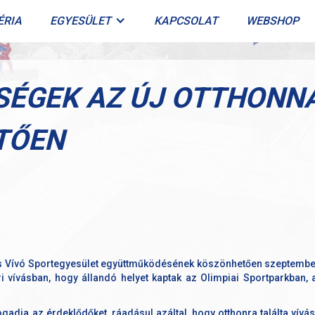
ÉRIA
EGYESÜLET
KAPCSOLAT
WEBSHOP
SÉGEK AZ ÚJ OTTHONN
TŐEN
els Vívó Sportegyesület együttműködésének köszönhetően szeptembert
i vívásban, hogy állandó helyet kaptak az Olimpiai Sportparkban, ah
adja az érdeklődőket, ráadásul azáltal, hogy otthonra találta vívás,