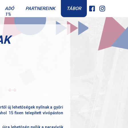
TÁBOR
ADÓ
PARTNEREINK
1%
AK
ől új lehetőségek nyílnak a győri
ol 15 fixen telepített vívópáston
 újra lehetőség nyílik a paravívók