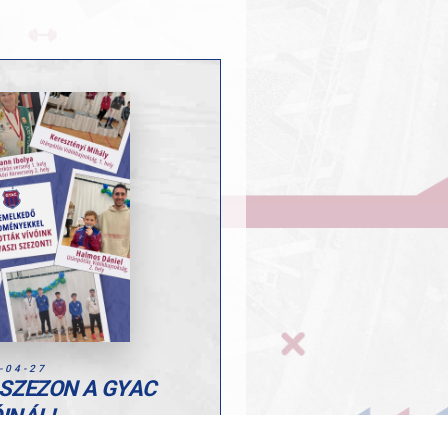
-04-27
 SZEZON A GYAC
INÁL!
gyértelműen visszaigazolták a