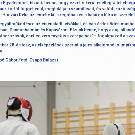
n Egyetemmel, bízunk benne, hogy ezzel sikerül esetleg a tehetsé
zánk kortól függetlenül, megtalálja a számításait, és valódi közössé
-Honvári Réka azt emelte ki: a régióban és a határon túlra is szeretné
 együttműködésre az eisenstadti vívókkal, és van érdeklődés másho
ban, Pannonhalmán és Kapuváron. Bízunk benne, hogy az új, állandó
őtáborozások, esetleg versenyek is szerepelnek” – fogalmazott a sza
ber 28-án lesz, az elképzelések szerint a jeles alkalomból olimpikon
a.
ó Gábor, fotó: Csapó Balázs)