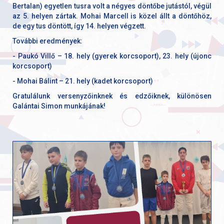
Bertalan) egyetlen tusra volt a négyes döntőbe jutástól, végül
az 5. helyen zártak. Mohai Marcell is közel állt a döntőhöz,
de egy tus döntött, így 14. helyen végzett.
További eredmények:
- Paukó Villő – 18. hely (gyerek korcsoport), 23. hely (újonc
korcsoport)
- Mohai Bálint – 21. hely (kadet korcsoport)
Gratulálunk versenyzőinknek és edzőiknek, különösen
Galántai Simon munkájának!