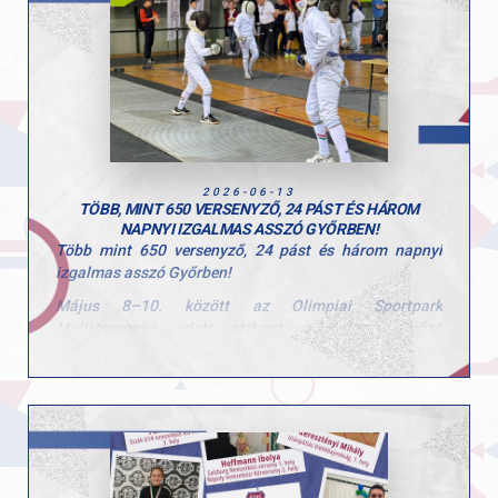
2026-06-13
TÖBB, MINT 650 VERSENYZŐ, 24 PÁST ÉS HÁROM
NAPNYI IZGALMAS ASSZÓ GYŐRBEN!
Több mint 650 versenyző, 24 pást és három napnyi
izgalmas asszó Győrben!
Május 8–10. között az Olimpiai Sportpark
Multicsarnoka adott otthont a Kulcsár Győző
Körverseny Országos Utánpótlás Párbajtőr Verseny 5.
fordulójának, amely az ország egyik legjelentősebb
utánpótlás vívóversenye.
A rangos eseményen 656 versenyző lépett pástra négy
korosztályban, több mint 30 hazai egyesület, valamint
ukrán, szerb, román és szlovák klubok képviseletében. A
verseny lebonyolítása 24 páston zajlott, amely hazai