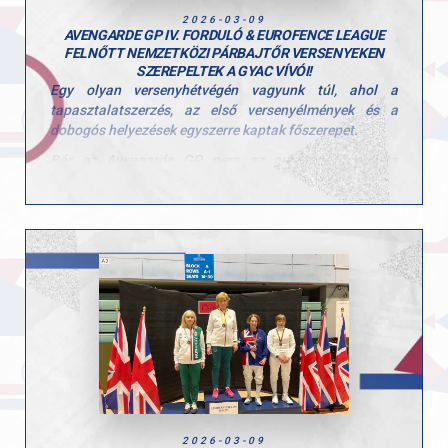
Hajrá GYAC!
2026-03-09
AVENGARDE GP IV. FORDULÓ & EUROFENCE LEAGUE
FELNŐTT NEMZETKÖZI PÁRBAJTŐR VERSENYEKEN
SZEREPELTEK A GYAC VÍVÓI!
Egy olyan versenyhétvégén vagyunk túl, ahol a
tapasztalatszerzés, az első versenyélmények és a
dobogós helyezések egyszerre kaptak főszerepet.
Bár az Avengarde GP nem az országos ranglista
hivatalos állomása, vívóink számára kiváló felkészülési
lehetőséget jelentett. Az ország számos klubja
képviseltette magát, és mi is nagy létszámmal vettünk
részt a versenyen. Külön öröm, hogy középhaladó
csoportunkból többen most ízlelhették meg először a
versenyzés hangulatát, közülük Csizmazia Bertalan
nagyszerű vívással a 8. helyen végzett.
A rutinosabb versenyzők is remekeltek:
Halmos Dániel – 2. hely
Keresztényi Mihály – 7. hely egyéniben,
csapatban 2. hely
Fehér Odett – 6. hely serdülőben, 7. hely
felnőttben
2026-03-09