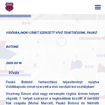
VIDÉKBAJNOKI CÍMET SZERZETT VÍVÓ TEHETSÉGÜNK, PAUKÓ
BOTOND
2025-03-16
Vívás
Paukó Botond fantasztikus teljesítményt nyújtva
Vidékbajnoki címet szerzett a vívó serdülő korosztályban!
Viszmeg Simon első nagy versenyén rögtön érmes helyen
végzett, 7. helyet szerezve a legkisebbek között! A serdülő
fiúk csapata (Mohai Marcell, Paukó Botond és Németh