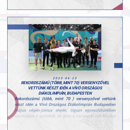
Ezúttal is sok-sok kisgyerek töltötte velünk a hetet, és
öröm volt látni, mennyi kíváncsisággal és energiával
vetették bele magukat a programokba. A tábor célja,
hogy a gyerekek minél több mozgásformát
kipróbálhassanak, és ebben a turnusban is 10
különböző sportággal találkozhattak!
Köszönjük minden edzőnek, segítőnek és szülőnek,
hogy hozzájárultak a hét sikeréhez és természetesen a
gyerekeknek is, hogy ilyen lelkes résztvevői voltak a
tábornak!
2025-06-23
REKORDSZÁMÚ (TÖBB, MINT 70) VERSENYZŐVEL
VETTÜNK RÉSZT IDÉN A VÍVÓ ORSZÁGOS
DIÁKOLIMPIÁN, BUDAPESTEN
Rekordszámú (több, mint 70 ) versenyzővel vettünk
részt idén a Vívó Országos Diákolimpián Budapesten
május végén-június elején. Ugyan egyesületünkben
sportolnak a gyerekek, de ezen a versenyen iskolájukat
képviselték.