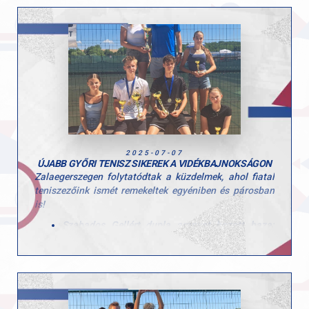
ezúttal is kiváló formát mutatott, Madarász Gergely,
Valkusz Máté, Makk Péter, Velcz Zsombor és Sávay
Zalán is győzelemmel zárta mérkőzését, így 5–0-ás
fölénnyel zártunk a Kőszegi SE ellen.
Gratulálunk sportolóinknak és a teljes szakmai
csapatnak ehhez a fantasztikus sikerhez!
2025-07-07
ÚJABB GYŐRI TENISZ SIKEREK A VIDÉKBAJNOKSÁGON
Zalaegerszegen folytatódtak a küzdelmek, ahol fiatal
teniszezőink ismét remekeltek egyéniben és párosban
is!
Szabados Gellért dupla aranyat hozott haza:
egyéniben Vidékbajnok lett, majd párosban is
első helyet szerzett Szabó Barnabással.
Vörös Kristóf maratoni döntőben harcolta ki az
aranyat, miután három szettben győzött az első
kiemelt ellen, párosban pedig ezüstérmet
szerzett Kőszegi Zente Péter oldalán.