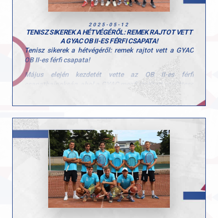
2025-05-12
TENISZ SIKEREK A HÉTVÉGÉRŐL: REMEK RAJTOT VETT
A GYAC OB II-ES FÉRFI CSAPATA!
Tenisz sikerek a hétvégéről: remek rajtot vett a GYAC
OB II-es férfi csapata!
Május elején kezdetét vette az OB II-es férfi
csapatbajnokság, ahol a GYAC megfiatalított együttese
kiváló formát mutatott. Az első három fordulóban
lenyűgöző teljesítménnyel, magabiztos győzelmeket
arattak:
• a Veszprémet 7:2-re,
• a Székesfehérvárt szintén 7:2-re,
• a Győri Lendületet pedig 8:1 arányban múlták felül.
A diadalokat a következő játékosoknak köszönhetjük:
Vizy Dávid, Sávay Zalán, Trapli Szabolcs, Eisenkolb
Máté, Molnár Máté, Palotás Ferenc, Trója Tibor Galló
Ákos és Vörös Kristóf.
Gratulálunk a csapatnak a fantasztikus kezdéshez,