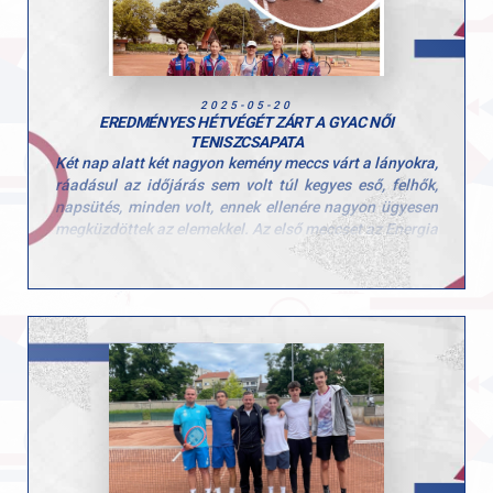
2025-05-20
EREDMÉNYES HÉTVÉGÉT ZÁRT A GYAC NŐI
TENISZCSAPATA
Két nap alatt két nagyon kemény meccs várt a lányokra,
ráadásul az időjárás sem volt túl kegyes eső, felhők,
napsütés, minden volt, ennek ellenére nagyon ügyesen
megküzdöttek az elemekkel. Az első meccset az Energia
TC ellen 5:2-re nyerték meg, másnap pedig a Liget TC-t
is legyőzték 4:3-ra és nem is akárhogyan!
Hajrá GYAC, csak így tovább!