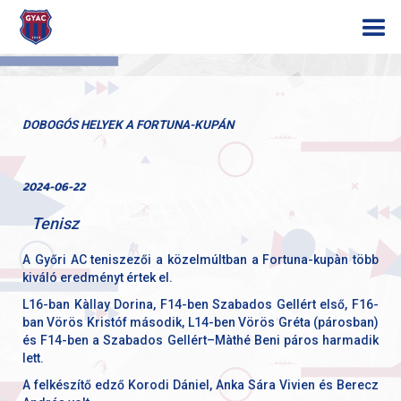
DOBOGÓS HELYEK A FORTUNA-KUPÁN
2024-06-22
Tenisz
A Győri AC teniszezői a közelmúltban a Fortuna-kupàn több
kiváló eredményt értek el.
L16-ban Kàllay Dorina, F14-ben Szabados Gellért első, F16-
ban Vörös Kristóf második, L14-ben Vörös Gréta (párosban)
és F14-ben a Szabados Gellért–Màthé Beni páros harmadik
lett.
A felkészítő edző Korodi Dániel, Anka Sára Vivien és Berecz