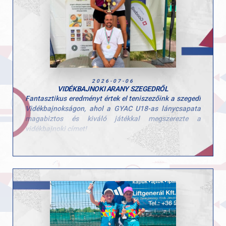
köszönjük felkészítő edzőiknek az áldozatos munkát!
2026-07-06
VIDÉKBAJNOKI ARANY SZEGEDRŐL
Fantasztikus eredményt értek el teniszezőink a szegedi
Vidékbajnokságon, ahol a GYAC U18-as lánycsapata
magabiztos és kiváló játékkal megszerezte a
vidékbajnoki címet!
A lányok a verseny során végig nagyszerű
csapategységről, küzdeni akarásról és felkészültségről
tettek tanúbizonyságot, amely végül aranyéremmel
zárult.
Szívből gratulálunk játékosainknak és felkészítő
edzőiknek a fantasztikus sikerhez!
Hajrá GYAC!