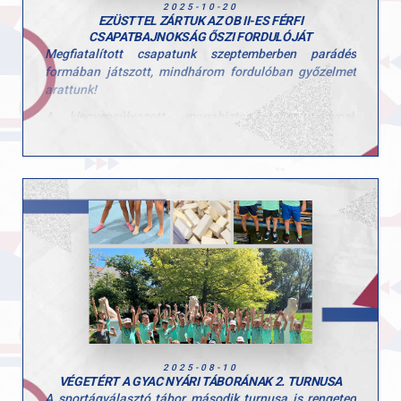
2025-10-20
EZÜSTTEL ZÁRTUK AZ OB II-ES FÉRFI
CSAPATBAJNOKSÁG ŐSZI FORDULÓJÁT
Megfiatalított csapatunk szeptemberben parádés
formában játszott, mindhárom fordulóban győzelmet
arattunk!
A kiegyensúlyozott, magabiztos teljesítménynek
köszönhetően azonos pontszámmal, a Dorog mögött
végeztünk a 2. helyen.
Fiatal tehetségeink jövőre már az OB I-be jutást tűzték
ki célul, és reméljük, hogy közülük többen a veretlen,
többszörös magyar bajnok szuperligás csapatban is
bemutatkozhatnak!
2025-08-10
VÉGETÉRT A GYAC NYÁRI TÁBORÁNAK 2. TURNUSA
A sportágválasztó tábor második turnusa is rengeteg