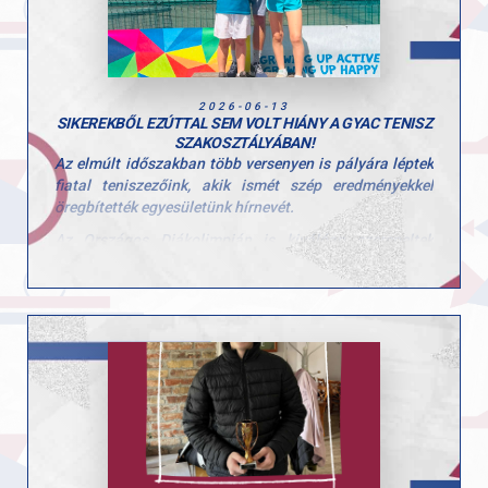
2026-06-13
SIKEREKBŐL EZÚTTAL SEM VOLT HIÁNY A GYAC TENISZ
SZAKOSZTÁLYÁBAN!
Az elmúlt időszakban több versenyen is pályára léptek
fiatal teniszezőink, akik ismét szép eredményekkel
öregbítették egyesületünk hírnevét.
Az Országos Diákolimpián is kiválóan szerepeltek
sportolóink:
Vadász Noel – 1. hely
Vér Anna – 2. hely
Nagy Botond – 3. hely
Emellett a Zalaegerszegen megrendezett Kinder-Kupa
fordulóján is dobogós helyezéseknek örülhettünk:
Kiss Sára – 2. hely (narancs pályás lány kategória, 14
induló)