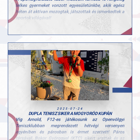
lelkes gyermeket vonzott egyesületünkbe, akik egész
héten át aktívan mozogtak, játszottak és ismerkedtek a
sportok világával!
Ezúttal is sok-sok kisgyerek töltötte velünk a hetet, és
öröm volt látni, mennyi kíváncsisággal és energiával
vetették bele magukat a programokba. A tábor célja,
hogy a gyerekek minél több mozgásformát
kipróbálhassanak, és ebben a turnusban is 10
különböző sportággal találkozhattak!
Köszönjük minden edzőnek, segítőnek és szülőnek,
hogy hozzájárultak a hét sikeréhez és természetesen a
gyerekeknek is, hogy ilyen lelkes résztvevői voltak a
tábornak!
2025-07-24
DUPLA TENISZ SIKER A MOGYORÓD KUPÁN
Vig Arnold, F12-es játékosunk az Openvölgyi
Teniszklubban megrendezett hétvégi versenyen
egyéniben és párosban is érmet szerzett! Páros
társával, Bokor Györggyel (KTC) sikert arattak és az