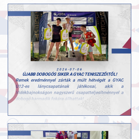
2026-07-06
ÚJABB DOBOGÓS SIKER A GYAC TENISZEZŐITŐL!
Remek eredménnyel zárták a múlt hétvégét a GYAC
U12-es lánycsapatának játékosai, akik a
Vidékbajnokságon nagyszerű csapatteljesítménnyel a
dobogó harmadik fokára állhattak!
A bronzérem mögött rengeteg munka, kitartás és
összefogás áll. A lányok végig nagy szívvel küzdöttek,
és ismét bebizonyították, hogy a csapatmunka valóban
meghozza gyümölcsét.
Szívből gratulálunk játékosainknak a bronzéremhez, és