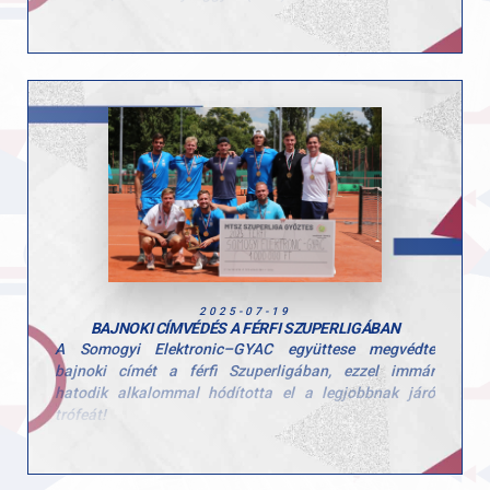
első helyen végeztek, egyéniben pedig a harmadik
helyet sikerült megcsípni és így egy bronz éremmel is
gazdagodott a fiatal tehetség.
Gratulálunk a remek eredményhez, és köszönjük
edzőinek a profi munkát!
2025-07-19
BAJNOKI CÍMVÉDÉS A FÉRFI SZUPERLIGÁBAN
A Somogyi Elektronic–GYAC együttese megvédte
bajnoki címét a férfi Szuperligában, ezzel immár
hatodik alkalommal hódította el a legjobbnak járó
trófeát!
A döntőt a Nemzeti Edzésközpontban rendezték meg,
ahol rengeteg szurkolóval telt meg a lelátó. Csapatunk