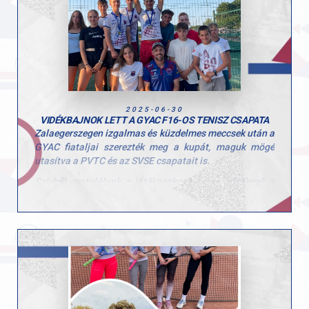
Vörös Gréta a L14 korosztályban bronzérmet
szerzett párosban Gazdag Sophiával.
Kállay Dorina Nina a L16 mezőnyben lett
bronzérmes párosban Mateas Isabellel (Gellért
SE).
Gratulálunk a versenyzőknek és az edzőknek a
felkészülésért, a szülőknek pedig a támogatásért!
2025-06-30
VIDÉKBAJNOK LETT A GYAC F16-OS TENISZ CSAPATA
Hajrá GYAC!
Zalaegerszegen izgalmas és küzdelmes meccsek után a
GYAC fiataljai szerezték meg a kupát, maguk mögé
utasítva a PVTC és az SVSE csapatait is.
Szívből gratulálunk a játékosoknak és az edzőknek a
remek teljesítményhez!
Büszkék vagyunk rátok, csak így tovább!