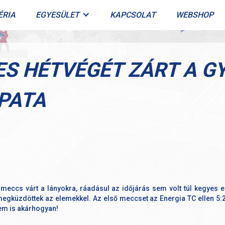
ÉRIA
EGYESÜLET
KAPCSOLAT
WEBSHOP
S HÉTVÉGÉT ZÁRT A GY
PATA
meccs várt a lányokra, ráadásul az időjárás sem volt túl kegyes es
egküzdöttek az elemekkel. Az első meccset az Energia TC ellen 5:
 nem is akárhogyan!