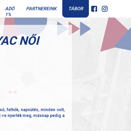
TÁBOR
ADÓ
PARTNEREINK
1%
AC NŐI
ő, felhők, napsütés, minden volt,
2-re nyerték meg, másnap pedig a