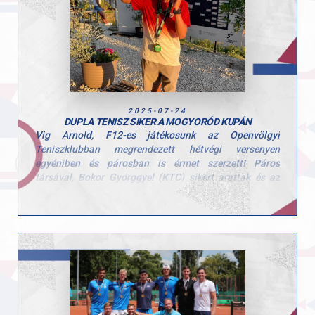
Köszönjük minden edzőnek, segítőnek és szülőnek,
hogy hozzájárultak a hét sikeréhez és természetesen a
gyerekeknek is, hogy ilyen lelkes résztvevői voltak a
tábornak!
2025-07-24
DUPLA TENISZ SIKER A MOGYORÓD KUPÁN
Vig Arnold, F12-es játékosunk az Openvölgyi
Teniszklubban megrendezett hétvégi versenyen
egyéniben és párosban is érmet szerzett! Páros
társával, Bokor Györggyel (KTC) sikert arattak és az
első helyen végeztek, egyéniben pedig a harmadik
helyet sikerült megcsípni és így egy bronz éremmel is
gazdagodott a fiatal tehetség.
Gratulálunk a remek eredményhez, és köszönjük
edzőinek a profi munkát!