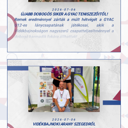
2026-07-06
ÚJABB DOBOGÓS SIKER A GYAC TENISZEZŐITŐL!
Remek eredménnyel zárták a múlt hétvégét a GYAC
U12-es lánycsapatának játékosai, akik a
Vidékbajnokságon nagyszerű csapatteljesítménnyel a
dobogó harmadik fokára állhattak!
A bronzérem mögött rengeteg munka, kitartás és
összefogás áll. A lányok végig nagy szívvel küzdöttek,
és ismét bebizonyították, hogy a csapatmunka valóban
meghozza gyümölcsét.
Szívből gratulálunk játékosainknak a bronzéremhez, és
köszönjük felkészítő edzőiknek az áldozatos munkát!
2026-07-06
VIDÉKBAJNOKI ARANY SZEGEDRŐL