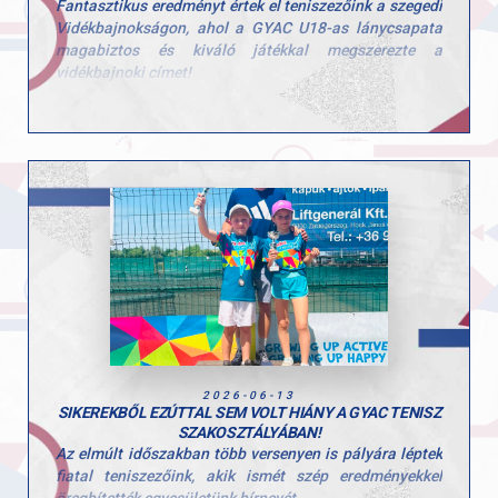
Fantasztikus eredményt értek el teniszezőink a szegedi
Vidékbajnokságon, ahol a GYAC U18-as lánycsapata
magabiztos és kiváló játékkal megszerezte a
vidékbajnoki címet!
A lányok a verseny során végig nagyszerű
csapategységről, küzdeni akarásról és felkészültségről
tettek tanúbizonyságot, amely végül aranyéremmel
zárult.
Szívből gratulálunk játékosainknak és felkészítő
edzőiknek a fantasztikus sikerhez!
Hajrá GYAC!
2026-06-13
SIKEREKBŐL EZÚTTAL SEM VOLT HIÁNY A GYAC TENISZ
SZAKOSZTÁLYÁBAN!
Az elmúlt időszakban több versenyen is pályára léptek
fiatal teniszezőink, akik ismét szép eredményekkel