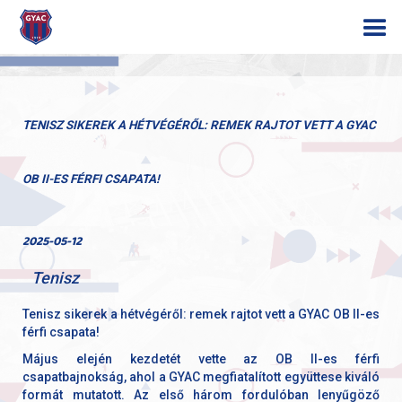
TENISZ SIKEREK A HÉTVÉGÉRŐL: REMEK RAJTOT VETT A GYAC
OB II-ES FÉRFI CSAPATA!
2025-05-12
Tenisz
Tenisz sikerek a hétvégéről: remek rajtot vett a GYAC OB II-es
férfi csapata!
Május elején kezdetét vette az OB II-es férfi
csapatbajnokság, ahol a GYAC megfiatalított együttese kiváló
formát mutatott. Az első három fordulóban lenyűgöző