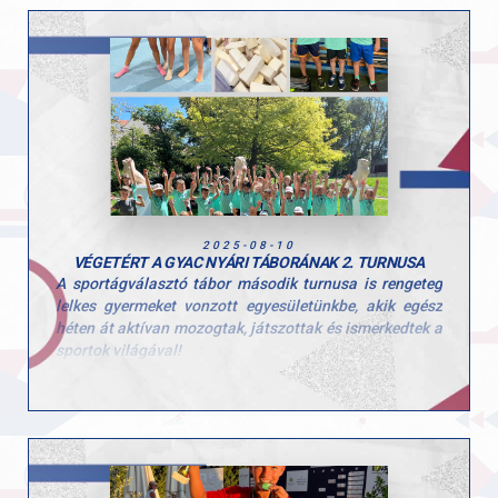
Fiatal tehetségeink jövőre már az OB I-be jutást tűzték
ki célul, és reméljük, hogy közülük többen a veretlen,
többszörös magyar bajnok szuperligás csapatban is
bemutatkozhatnak!
2025-08-10
VÉGETÉRT A GYAC NYÁRI TÁBORÁNAK 2. TURNUSA
A sportágválasztó tábor második turnusa is rengeteg
lelkes gyermeket vonzott egyesületünkbe, akik egész
héten át aktívan mozogtak, játszottak és ismerkedtek a
sportok világával!
Ezúttal is sok-sok kisgyerek töltötte velünk a hetet, és
öröm volt látni, mennyi kíváncsisággal és energiával
vetették bele magukat a programokba. A tábor célja,
hogy a gyerekek minél több mozgásformát
kipróbálhassanak, és ebben a turnusban is 10
különböző sportággal találkozhattak!