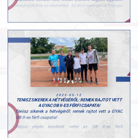
megküzdöttek az elemekkel. Az első meccset az Energia
TC ellen 5:2-re nyerték meg, másnap pedig a Liget TC-t
is legyőzték 4:3-ra és nem is akárhogyan!
Hajrá GYAC, csak így tovább!
2025-05-12
TENISZ SIKEREK A HÉTVÉGÉRŐL: REMEK RAJTOT VETT
A GYAC OB II-ES FÉRFI CSAPATA!
Tenisz sikerek a hétvégéről: remek rajtot vett a GYAC
OB II-es férfi csapata!
Május elején kezdetét vette az OB II-es férfi
csapatbajnokság, ahol a GYAC megfiatalított együttese