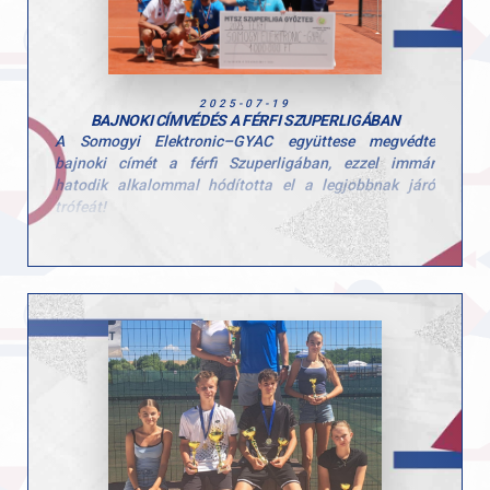
2025-07-19
BAJNOKI CÍMVÉDÉS A FÉRFI SZUPERLIGÁBAN
A Somogyi Elektronic–GYAC együttese megvédte
bajnoki címét a férfi Szuperligában, ezzel immár
hatodik alkalommal hódította el a legjobbnak járó
trófeát!
A döntőt a Nemzeti Edzésközpontban rendezték meg,
ahol rengeteg szurkolóval telt meg a lelátó. Csapatunk
ezúttal is kiváló formát mutatott, Madarász Gergely,
Valkusz Máté, Makk Péter, Velcz Zsombor és Sávay
Zalán is győzelemmel zárta mérkőzését, így 5–0-ás
fölénnyel zártunk a Kőszegi SE ellen.
Gratulálunk sportolóinknak és a teljes szakmai
csapatnak ehhez a fantasztikus sikerhez!