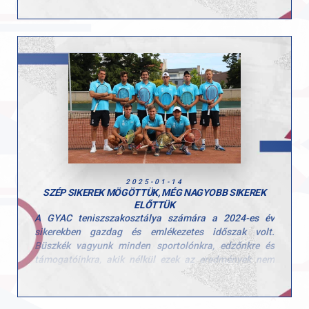
kiváló formát mutatott. Az első három fordulóban
lenyűgöző teljesítménnyel, magabiztos győzelmeket
arattak:
• a Veszprémet 7:2-re,
• a Székesfehérvárt szintén 7:2-re,
• a Győri Lendületet pedig 8:1 arányban múlták felül.
A diadalokat a következő játékosoknak köszönhetjük:
Vizy Dávid, Sávay Zalán, Trapli Szabolcs, Eisenkolb
Máté, Molnár Máté, Palotás Ferenc, Trója Tibor Galló
Ákos és Vörös Kristóf.
Gratulálunk a csapatnak a fantasztikus kezdéshez,
2025-01-14
csak így tovább!
SZÉP SIKEREK MÖGÖTTÜK, MÉG NAGYOBB SIKEREK
ELŐTTÜK
Hajrá GYAC!
A GYAC teniszszakosztálya számára a 2024-es év
sikerekben gazdag és emlékezetes időszak volt.
Büszkék vagyunk minden sportolónkra, edzőnkre és
támogatóinkra, akik nélkül ezek az eredmények nem
valósulhattak volna meg – kezdte értékelését Soós
Szabolcs szakosztályvezető.
Ami az eredményeket illeti: a szuperligás férficsapat