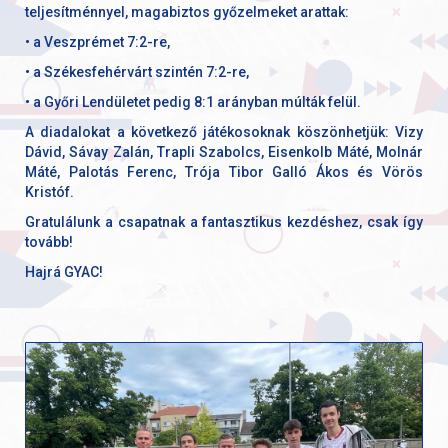
teljesítménnyel, magabiztos győzelmeket arattak:
• a Veszprémet 7:2-re,
• a Székesfehérvárt szintén 7:2-re,
• a Győri Lendületet pedig 8:1 arányban múlták felül.
A diadalokat a következő játékosoknak köszönhetjük: Vizy
Dávid, Sávay Zalán, Trapli Szabolcs, Eisenkolb Máté, Molnár
Máté, Palotás Ferenc, Trója Tibor Galló Ákos és Vörös
Kristóf.
Gratulálunk a csapatnak a fantasztikus kezdéshez, csak így
tovább!
Hajrá GYAC!