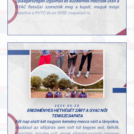
Zalaegerszegen izgalmas és küzdelmes meccsek után a
GYAC fiataljai szerezték meg a kupát, maguk mögé
utasítva a PVTC és az SVSE csapatait is.
Szívből gratulálunk a játékosoknak és az edzőknek a
remek teljesítményhez!
Büszkék vagyunk rátok, csak így tovább!
2025-05-20
EREDMÉNYES HÉTVÉGÉT ZÁRT A GYAC NŐI
TENISZCSAPATA
Két nap alatt két nagyon kemény meccs várt a lányokra,
ráadásul az időjárás sem volt túl kegyes eső, felhők,
napsütés, minden volt, ennek ellenére nagyon ügyesen