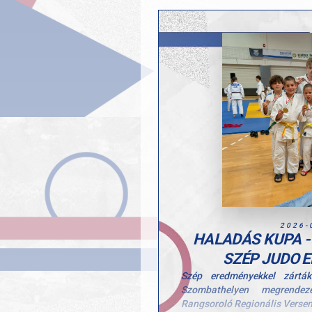
2026-
HALADÁS KUPA -
SZÉP JUDO 
Szép eredményekkel zártá
Szombathelyen megrendez
Rangsoroló Regionális Verse