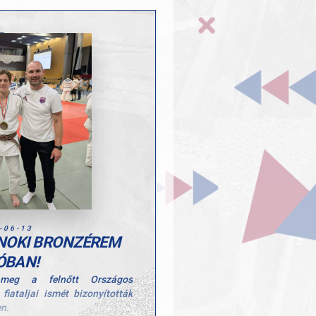
-06-13
NOKI BRONZÉREM
ÓBAN!
 meg a felnőtt Országos
iataljai ismét bizonyították
n.