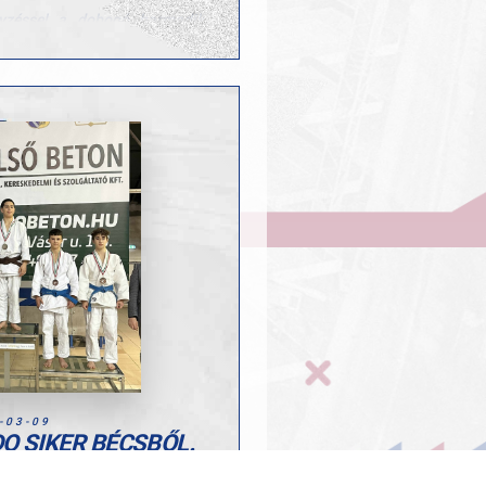
nyzéssel a dobogó harmadik
sz Marcell a 7. helyen zárta a
inknak és edzőiknek az
tett munkához!
-03-09
O SIKER BÉCSBŐL.
 Tournament Wien rangos