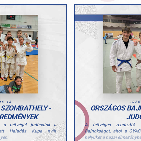
06-13
2026
 SZOMBATHELY -
ORSZÁGOS BAJ
EREDMÉNYEK
JUD
k a hétvégét judósaink a
A hétvégén rendezték
ett Haladás Kupa nyílt
Bajnokságot, ahol a GYAC f
nyen.
helyüket a hazai élmezőnybe