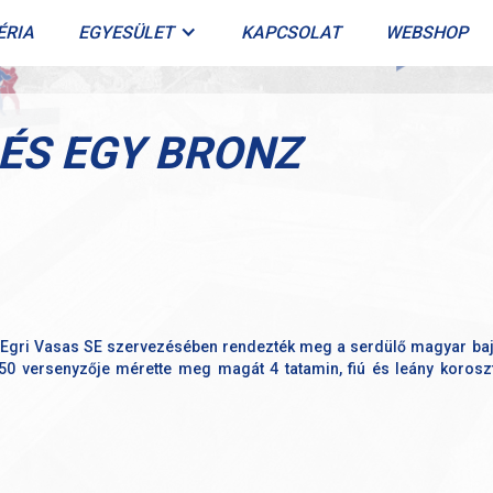
ÉRIA
EGYESÜLET
KAPCSOLAT
WEBSHOP
 ÉS EGY BRONZ
z Egri Vasas SE szervezésében rendezték meg a serdülő magyar b
50 versenyzője mérette meg magát 4 tatamin, fiú és leány korosz