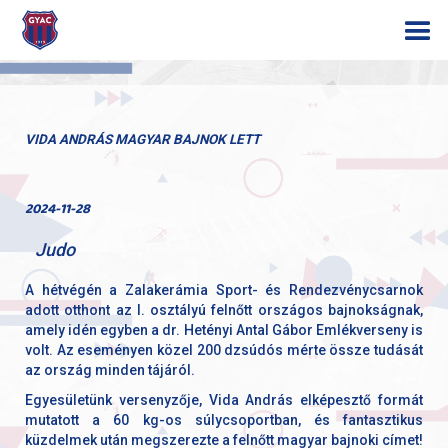
VIDA ANDRÁS MAGYAR BAJNOK LETT
2024-11-28
Judo
A hétvégén a Zalakerámia Sport- és Rendezvénycsarnok
adott otthont az I. osztályú felnőtt országos bajnokságnak,
amely idén egyben a dr. Hetényi Antal Gábor Emlékverseny is
volt. Az eseményen közel 200 dzsúdós mérte össze tudását
az ország minden tájáról.
Egyesületünk versenyzője, Vida András elképesztő formát
mutatott a 60 kg-os súlycsoportban, és fantasztikus
küzdelmek után megszerezte a felnőtt magyar bajnoki címet!