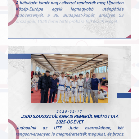
amit a judoba beletesz!
A hétvégén ismét nagy sikerrel rendezték meg Újpesten
Közép-Európa egyik legnagyobb utánpótlás
Csak így tovább! Hajrá GYAC!
judoversenyét, a 38. Budapest-kupát, amelyen 23
országból, 1350 fiatal tette próbára felkészültéségét.
A GYAC judos csapata is képviseltette magát az UTE
jégcsarnokában:
U23 Magyar Bajnokság
Vikol Ádám 2. helyezés
Madarász Marcell 9. helyezés
U18 (Ifi)
Szentes Benedek 3. helyezés
Takács Csongor 5. helyezés
Toth Maxim és Herkner Máté részt vett
U15 (Serdülő)
2025-02-17
Gábor Kolos és Ponácz Alex részt vett
JUDO SZAKOSZTÁLYUNK IS REMEKÜL INDÍTOTTA A
2025-ÖS ÉVET
Szívből gratulálunk minden versenyzőnek és a
Judosaink az UTE Judo csarnokában, két
felkészítő edzőknek is!
rangsorversenyen is megmérettették magukat, és bronz