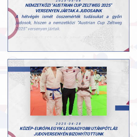
2025-05-08
NEMZETKÖZI “AUSTRIAN CUP ZELTWEG 2025”
VERSENYEN JÁRTAK A JUDOSAINK
A hétvégén ismét összemérték tudásukat a győri
judosok, hiszen a nemzetközi “Austrian Cup Zeltweg
2025” versenyen jártak.
16 országból 153 club és közel 1300 versenyző állt
tatamira, ahol az alábbi szép eredmények születtek:
Járóka-Hamvai Kilián 7.hely
Ponácz Alex 5.hely
Gede Bálint ezüst érem
Szentes Benedek bronz érem
Takács Csongor ezüst érem
Vida András arany érem
Vikol Ádám arany érem
Járóka-Hamvai Mendel, Tamás Lotti, Gábor Kolos,
Gábor Vince, Idesz Marcell, Herkner Máté, Madarász
Marcell is képviselte a GYAC-ot Ausztriában, de a
kitartó és szép küzdelem ellenére nem sikerült helyezést
elérni.
2025-04-28
KÖZÉP-EURÓPA EGYIK LEGNAGYOBB UTÁNPÓTLÁS
Minden sportolónak dicséret a példaértékű munkájáért,
JUDOVERSENYÉN BIZONYÍTOTTUNK