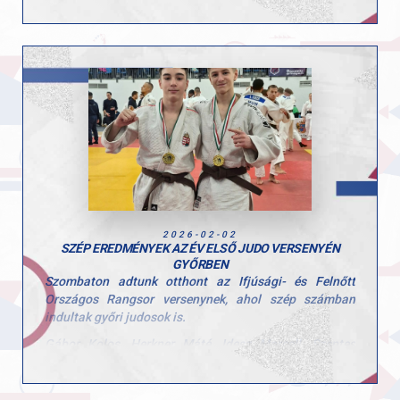
lehet büszke a szakosztály.
Ugyanebben a kategóriában Szalay Bálint és Szalay
Gergő is értékes mérkőzéseket vívott, mindketten a 7.
helyen zárták a bajnokságot. Ezek az eredmények jól
mutatják a befektetett munka és a következetes
felkészülés erejét.
Gratulálunk a versenyzőknek és az edzőknek, csak így
tovább!
2026-02-02
SZÉP EREDMÉNYEK AZ ÉV ELSŐ JUDO VERSENYÉN
GYŐRBEN
Szombaton adtunk otthont az Ifjúsági- és Felnőtt
Országos Rangsor versenynek, ahol szép számban
indultak győri judosok is.
Gábor Kolos, Herkner Máté, Idesz Marcell, Szentes
Benedek, Takács Csongor és Tóth Maxim indult ifi
korosztályban, a felnőtt korcsoportban pedig Vikol
Ádám és Petróczki Dávid teljesítettek.