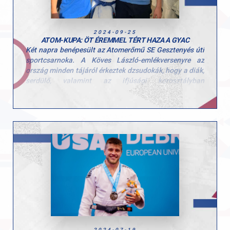
2024-09-25
ATOM-KUPA: ÖT ÉREMMEL TÉRT HAZA A GYAC
Két napra benépesült az Atomerőmű SE Gesztenyés úti
sportcsarnoka. A Köves László-emlékversenyre az
ország minden tájáról érkeztek dzsudokák, hogy a diák,
serdülő, valamint az ifjúsági korosztályban
megméressék magukat.
A GYAC versenyzői nagyszerűen küzdöttek, hiszen
összesen öt érmet gyűjtöttek be.
Eredmények
Diák “A”:
3. Ponácz Alex
Diák “C” Magyar Kupa:
3. Tamás Lotti (női -33 kg), 2.
Gede Bálint (férfi -55 kg)
Serdülő korosztály:
1. Takács Csongor (férfi -46 kg), 5.
Gábor Kolos (férfi -46 kg), 5. Tóth Maxim (férfi -66 kg)
Ifjúsági korosztály:
2. Takács Csongor (férfi -46 kg)
2024-07-19