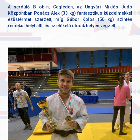
A serdülő B ob-n, Cegléden, az Ungvári Miklós Judo
Központban Ponácz Alex (33 kg) fantasztikus küzdelmekkel
ezüstérmet szerzett, míg Gábor Kolos (50 kg) szintén
remekül helyt állt, és az előkelő ötödik helyen végzett.