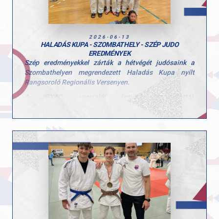
2026-06-13
HALADÁS KUPA - SZOMBATHELY - SZÉP JUDO
EREDMÉNYEK
Szép eredményekkel zárták a hétvégét judósaink a
Szombathelyen megrendezett Haladás Kupa nyílt
Rangsoroló Regionális Versenyen.
A GYAC sportolói ismét bizonyították
felkészültségüket, több kategóriában is dobogóra
állhattak, és értékes helyezésekkel tértek haza a rangos
viadalról.
Eredményeink:
hely:
Dani Huba
Gede Bálint
Bognár Fehér Dóra
hely:
Szabó Zsombor
Bognár Fehér Tamás