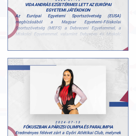
VIDA ANDRÁS EZÜSTÉRMES LETT AZ EURÓPAI
EGYETEMI JÁTÉKOKON
Az Európai Egyetemi Sportszövetség (EUSA)
megbízásából a Magyar Egyetemi-Főiskolai
Sportszövetség (MEFS) a Debreceni Egyetemmel, a
Miskolci Egyetemmel, valamint Debrecen és Miskolc
városával közösen július 12. és 24. között Európai
Egyetemi Játékokat (EUG) rendez.
Vida András a Győri Atlétikai Club dzsúdósa, aki a
Széchenyi István Egyetem hallgatója, dobogóra
állhatott a 66 kg-os súlycsoportban: András – aki már
edzőként is dolgozik a szakosztályban – a 30 induló
feletti mezőnyből nagyon szép versenyzéssel második
helyezést ért el.
A két városban összesen 17 sportágat felvonultató
multisport eseményre 40 ország, 400 egyeteméről több
mint 5000 résztvevő érkezik.
2024-07-13
FÓKUSZBAN A PÁRIZSI OLIMPIA ÉS PARALIMPIA
Eredményes félévet zárt a Győri Atlétikai Club, melynek