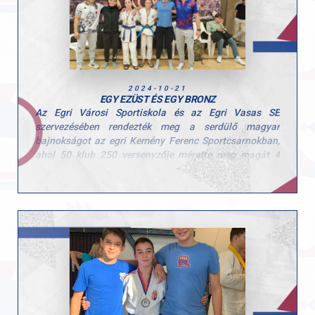
Központban Ponácz Alex (33 kg) fantasztikus
küzdelmekkel ezüstérmet szerzett, míg Gábor Kolos (50
kg) szintén remekül helyt állt, és az előkelő ötödik
helyen végzett.
2024-10-21
EGY EZÜST ÉS EGY BRONZ
Az Egri Városi Sportiskola és az Egri Vasas SE
szervezésében rendezték meg a serdülő magyar
bajnokságot az egri Kemény Ferenc Sportcsarnokban,
ahol 50 klub 250 versenyzője mérette meg magát 4
tatamin, fiú és leány korosztályokban. Versenyzőink
kiválóan szerepeltek.
Eredmények
2. Takács Csongor Olivér
3. Szentes Benedek
7. Tóth Maxim
9. Gábor Kolos