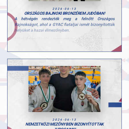
Ponácz Alex
Szabó Keve
2026-06-13
ORSZÁGOS BAJNOKI BRONZÉREM JUDÓBAN!
hely:
A hétvégén rendezték meg a felnőtt Országos
Járóka Hamvai Mendel
Bajnokságot, ahol a GYAC fiataljai ismét bizonyították
Gratulálunk valamennyi versenyzőnknek a kiváló
helyüket a hazai élmezőnyben.
szerepléshez, és köszönjük az edzők munkáját, akik nap
Vikol Ádám kiváló versenyzéssel a dobogó harmadik
mint nap hozzájárulnak sportolóink fejlődéséhez!
fokára állhatott, míg Madarász Marcell a 7. helyen
zárta a rangos megmérettetést.
Gratulálunk sportolóinknak és edzőiknek az
eredményekhez és a befektetett munkához!
2026-06-13
NEMZETKÖZI MEZŐNYBEN BIZONYÍTOTTAK