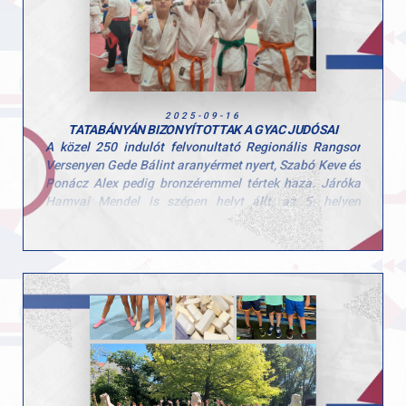
Gratulálunk a versenyzőknek és az edzőknek a
befektetett munkáért! Csak így tovább!
2025-09-16
TATABÁNYÁN BIZONYÍTOTTAK A GYAC JUDÓSAI
A közel 250 indulót felvonultató Regionális Rangsor
Versenyen Gede Bálint aranyérmet nyert, Szabó Keve és
Ponácz Alex pedig bronzéremmel tértek haza. Járóka
Hamvai Mendel is szépen helyt állt, az 5. helyen
végzett. A fiúk ügyesen helyt álltak a tatamin, amire
mindannyian büszkék lehetünk! Gratulálunk
mindenkinek, csak így tovább az őszi szezonban!