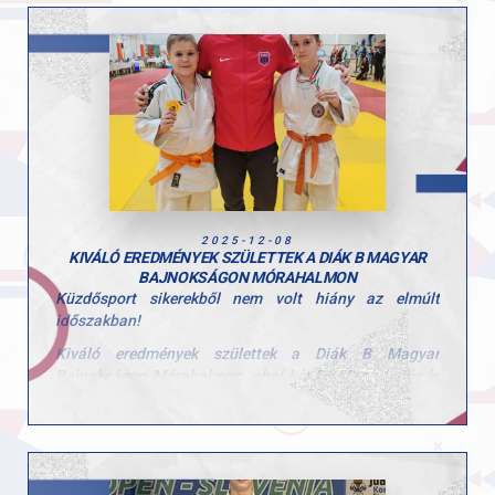
Sok szép eredmény született, amire joggal lehetünk
büszkék. Közel 150 ifi indulóból és 110 felnőttből az
alábbi eredményeket értük el:
Ifjúsági korosztály:
- Takács Csongor 1. hely
- Szentes Benedek 1. hely
- Herkner Máté 7. hely
- Gábor Kolos 7. hely
2025-12-08
KIVÁLÓ EREDMÉNYEK SZÜLETTEK A DIÁK B MAGYAR
Felnőtt korosztály:
BAJNOKSÁGON MÓRAHALMON
Küzdősport sikerekből nem volt hiány az elmúlt
Vikol Ádám 3. hely
időszakban!
Szép volt fiúk, további szép eredményeket kívánunk
Kiváló eredmények születtek a Diák B Magyar
nektek 2026-ra!
Bajnokságon Mórahalmon, ahol két GYAC-os judós is
érmet szerzett.
A 60 kg-os kategóriában Gede Bálint három
magabiztos ippon győzelemmel lett magyar bajnok.
A 40 kg-ban versenyző Tamás Lotti szép