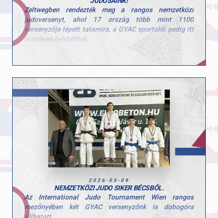
JUDOSAINK!
Zeltwegben rendezték meg a rangos nemzetközi
judoversenyt, ahol 17 ország több mint 1100
versenyzője lépett tatamira, a GYAC sportolói pedig itt
is szépen helytálltak.
Eredményeink:
- Szentes Benedek (50 kg)
Izraeli és norvég ellenfelét legyőzve jutott döntőbe, ahol
szoros küzdelemben maradt alul francia ellenfelével
szemben, fantasztikus ezüstérem!
- Takács Csongor (55 kg)
Az első mérkőzés után a vigaszágon nagyot küzdött,
osztrák és francia ellenfelét is legyőzte, majd a
bronzmeccsen egy kazah válogatott versenyzőt múlt
felül két magabiztos wazari dobással. Szuper
teljesítmény!
2026-03-09
- Ponácz Petra
NEMZETKÖZI JUDO SIKER BÉCSBŐL.
Az International Judo Tournament Wien rangos
Kitartó és küzdős versenyzéssel állhatott dobogóra egy
mezőnyében két GYAC versenyzőnk is dobogóra
erős nemzetközi mezőnyben, szép teljesítmény!
állhatott.