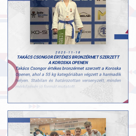
teljesítménnyel a harmadik helyen zárt.
Büszkék vagyunk rá, hogy a judo szakosztály fiataljai
kitartóan dolgoznak és folyamatosan fejlődnek. Nagy
gratuláció a versenyzőknek és edzőiknek, a szülőknek a
kitartásért és a sportba fektetett munkájukért!
2025-11-18
TAKÁCS CSONGOR ÉRTÉKES BRONZÉRMET SZERZETT
A KOROSKA OPENEN
Takács Csongor értékes bronzérmet szerzett a Koroska
Openen, ahol a 55 kg kategóriában végzett a harmadik
helyen. Stabilan és határozottan versenyzett, minden
mérkőzésén jó formát mutatott.
Szentes Benedek a 46 kg-os mezőnyben az ötödik
helyet érte el. Fegyelmezett munkát végzett, ami jól
látszott a küzdelmein.
Tóth Maxim a 73 kilogrammos kategóriában egy
győztes és egy vesztes mérkőzéssel zárta a napot.
Tapasztalatot szerzett, ami segíti a továbblépésben.