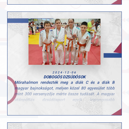
az önfeledett mosolyt a gyerekek arcán.
"Egyesületünk számára kiemelten fontos a
közösségépítés és az ilyen pillanatok megteremtése,
amelyek még közelebb hozzák egymáshoz
sportolóinkat és családjaikat" – írta közösségi oldalán
klubunk.
2024-12-06
DOBOGÓS DZSÚDÓSOK
Mórahalmon rendezték meg a diák C és a diák B
magyar bajnokságot, melyen közel 80 egyesület több
mint 300 versenyzője mérte össze tudását. A magyar
utánpótlás dzsúdósport egyik legrangosabb
eseményén a GYAC versenyzői is nagyszerűen
szerepeltek, és két éremmel tértek haza!
Eredmények