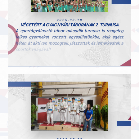
2025-08-10
VÉGETÉRT A GYAC NYÁRI TÁBORÁNAK 2. TURNUSA
A sportágválasztó tábor második turnusa is rengeteg
lelkes gyermeket vonzott egyesületünkbe, akik egész
héten át aktívan mozogtak, játszottak és ismerkedtek a
sportok világával!
Ezúttal is sok-sok kisgyerek töltötte velünk a hetet, és
öröm volt látni, mennyi kíváncsisággal és energiával
vetették bele magukat a programokba. A tábor célja,
hogy a gyerekek minél több mozgásformát
kipróbálhassanak, és ebben a turnusban is 10
különböző sportággal találkozhattak!
Köszönjük minden edzőnek, segítőnek és szülőnek,
hogy hozzájárultak a hét sikeréhez és természetesen a
gyerekeknek is, hogy ilyen lelkes résztvevői voltak a
tábornak!