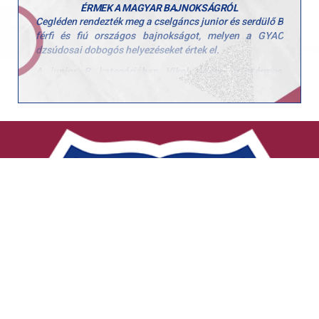
ÉRMEK A MAGYAR BAJNOKSÁGRÓL
sportoljanak” – mondta végezetül Kiss Dániel.
Cegléden rendezték meg a cselgáncs junior és serdülő B
Forrás:
kisalfold.hu
férfi és fiú országos bajnokságot, melyen a GYAC
dzsúdosai dobogós helyezéseket értek el.
A junior B kategóriában Vikol Ádám ezüstérmes,
Petrócki Dávid és Madarász Marcell egyaránt ötödik
lett. A serdülő B kategóriában Szentes Benedek, Novák
Norbert és Tóth Maxim is harmadikként zárt. Rajtuk
kívül Takács Csongor és Gábor Kolos is az indulók
között volt.