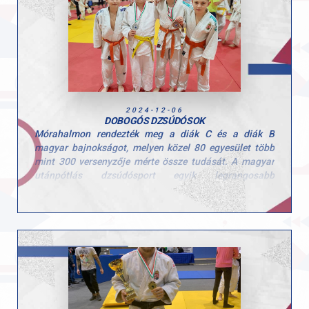
sportolóinkat és családjaikat" – írta közösségi oldalán
klubunk.
2024-12-06
DOBOGÓS DZSÚDÓSOK
Mórahalmon rendezték meg a diák C és a diák B
magyar bajnokságot, melyen közel 80 egyesület több
mint 300 versenyzője mérte össze tudását. A magyar
utánpótlás dzsúdósport egyik legrangosabb
eseményén a GYAC versenyzői is nagyszerűen
szerepeltek, és két éremmel tértek haza!
Eredmények
Diák C:
2. Gede Bálint (-50 kg)
3. Tamás Lotti (-33 kg)