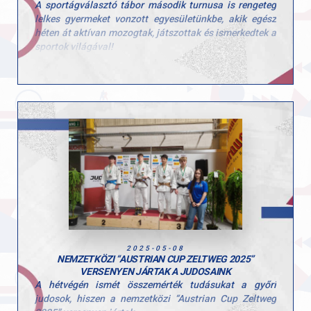
A sportágválasztó tábor második turnusa is rengeteg
lelkes gyermeket vonzott egyesületünkbe, akik egész
héten át aktívan mozogtak, játszottak és ismerkedtek a
sportok világával!
Ezúttal is sok-sok kisgyerek töltötte velünk a hetet, és
öröm volt látni, mennyi kíváncsisággal és energiával
vetették bele magukat a programokba. A tábor célja,
hogy a gyerekek minél több mozgásformát
kipróbálhassanak, és ebben a turnusban is 10
különböző sportággal találkozhattak!
Köszönjük minden edzőnek, segítőnek és szülőnek,
hogy hozzájárultak a hét sikeréhez és természetesen a
gyerekeknek is, hogy ilyen lelkes résztvevői voltak a
tábornak!
2025-05-08
NEMZETKÖZI “AUSTRIAN CUP ZELTWEG 2025”
VERSENYEN JÁRTAK A JUDOSAINK
A hétvégén ismét összemérték tudásukat a győri
judosok, hiszen a nemzetközi “Austrian Cup Zeltweg