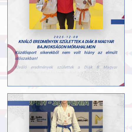
Ifjúsági korosztály:
- Takács Csongor 1. hely
- Szentes Benedek 1. hely
- Herkner Máté 7. hely
- Gábor Kolos 7. hely
2025-12-08
KIVÁLÓ EREDMÉNYEK SZÜLETTEK A DIÁK B MAGYAR
Felnőtt korosztály:
BAJNOKSÁGON MÓRAHALMON
Küzdősport sikerekből nem volt hiány az elmúlt
Vikol Ádám 3. hely
időszakban!
Szép volt fiúk, további szép eredményeket kívánunk
Kiváló eredmények születtek a Diák B Magyar
nektek 2026-ra!
Bajnokságon Mórahalmon, ahol két GYAC-os judós is
érmet szerzett.
A 60 kg-os kategóriában Gede Bálint három
magabiztos ippon győzelemmel lett magyar bajnok.
A 40 kg-ban versenyző Tamás Lotti szép
teljesítménnyel a harmadik helyen zárt.
Büszkék vagyunk rá, hogy a judo szakosztály fiataljai
kitartóan dolgoznak és folyamatosan fejlődnek. Nagy
gratuláció a versenyzőknek és edzőiknek, a szülőknek a