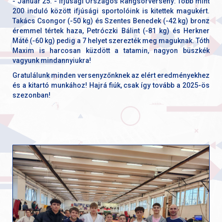
- Január 25. - Ifjúsági Országos Rangsorverseny: Több mint
200 induló között ifjúsági sportolóink is kitettek magukért.
Takács Csongor (-50 kg) és Szentes Benedek (-42 kg) bronz
éremmel tértek haza, Petróczki Bálint (-81 kg) és Herkner
Máté (-60 kg) pedig a 7 helyet szerezték meg maguknak. Tóth
Maxim is harcosan küzdött a tatamin, nagyon büszkék
vagyunk mindannyiukra!
Gratulálunk minden versenyzőnknek az elért eredményekhez
és a kitartó munkához! Hajrá fiúk, csak így tovább a 2025-ös
szezonban!