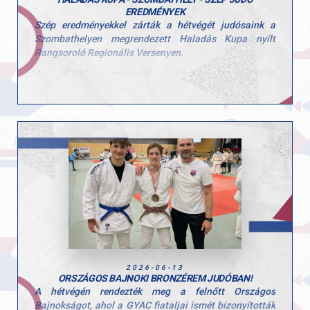
EREDMÉNYEK
Szép eredményekkel zárták a hétvégét judósaink a
Szombathelyen megrendezett Haladás Kupa nyílt
Rangsoroló Regionális Versenyen.
A GYAC sportolói ismét bizonyították
felkészültségüket, több kategóriában is dobogóra
állhattak, és értékes helyezésekkel tértek haza a rangos
viadalról.
Eredményeink:
hely:
Dani Huba
Gede Bálint
Bognár Fehér Dóra
hely:
Szabó Zsombor
Bognár Fehér Tamás
Ponácz Alex
Szabó Keve
2026-06-13
ORSZÁGOS BAJNOKI BRONZÉREM JUDÓBAN!
hely:
A hétvégén rendezték meg a felnőtt Országos
Járóka Hamvai Mendel
Bajnokságot, ahol a GYAC fiataljai ismét bizonyították