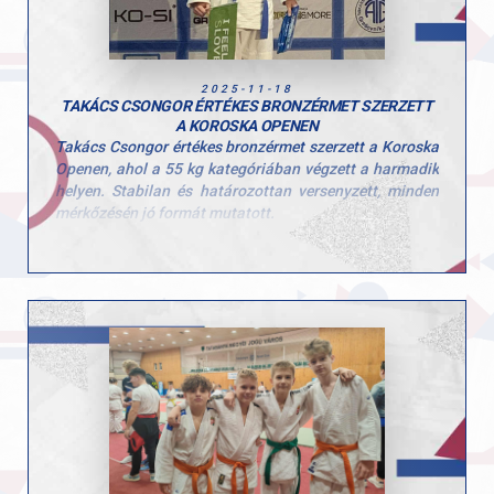
kitartásért és a sportba fektetett munkájukért!
2025-11-18
TAKÁCS CSONGOR ÉRTÉKES BRONZÉRMET SZERZETT
A KOROSKA OPENEN
Takács Csongor értékes bronzérmet szerzett a Koroska
Openen, ahol a 55 kg kategóriában végzett a harmadik
helyen. Stabilan és határozottan versenyzett, minden
mérkőzésén jó formát mutatott.
Szentes Benedek a 46 kg-os mezőnyben az ötödik
helyet érte el. Fegyelmezett munkát végzett, ami jól
látszott a küzdelmein.
Tóth Maxim a 73 kilogrammos kategóriában egy
győztes és egy vesztes mérkőzéssel zárta a napot.
Tapasztalatot szerzett, ami segíti a továbblépésben.
Gratulálunk a versenyzőknek és az edzőknek a
befektetett munkáért! Csak így tovább!