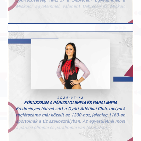
Sportszövetség (MEFS) a Debreceni Egyetemmel, a
Miskolci Egyetemmel, valamint Debrecen és Miskolc
városával közösen július 12. és 24. között Európai
Egyetemi Játékokat (EUG) rendez.
Vida András a Győri Atlétikai Club dzsúdósa, aki a
Széchenyi István Egyetem hallgatója, dobogóra
állhatott a 66 kg-os súlycsoportban: András – aki már
edzőként is dolgozik a szakosztályban – a 30 induló
feletti mezőnyből nagyon szép versenyzéssel második
helyezést ért el.
A két városban összesen 17 sportágat felvonultató
multisport eseményre 40 ország, 400 egyeteméről több
mint 5000 résztvevő érkezik.
2024-07-13
FÓKUSZBAN A PÁRIZSI OLIMPIA ÉS PARALIMPIA
Eredményes félévet zárt a Győri Atlétikai Club, melynek
taglétszáma már közelít az 1200-hoz, jelenleg 1163-an
sportolnak a tíz szakosztályban. Az egyesületnél most
a párizsi olimpia és paralimpia van fókuszban.
Az év legnagyobb sporteseménye az olimpia és a