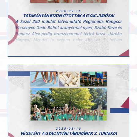
2025-09-16
TATABÁNYÁN BIZONYÍTOTTAK A GYAC JUDÓSAI
A közel 250 indulót felvonultató Regionális Rangsor
Versenyen Gede Bálint aranyérmet nyert, Szabó Keve és
Ponácz Alex pedig bronzéremmel tértek haza. Járóka
Hamvai Mendel is szépen helyt állt, az 5. helyen
végzett. A fiúk ügyesen helyt álltak a tatamin, amire
mindannyian büszkék lehetünk! Gratulálunk
mindenkinek, csak így tovább az őszi szezonban!
2025-08-10
VÉGETÉRT A GYAC NYÁRI TÁBORÁNAK 2. TURNUSA