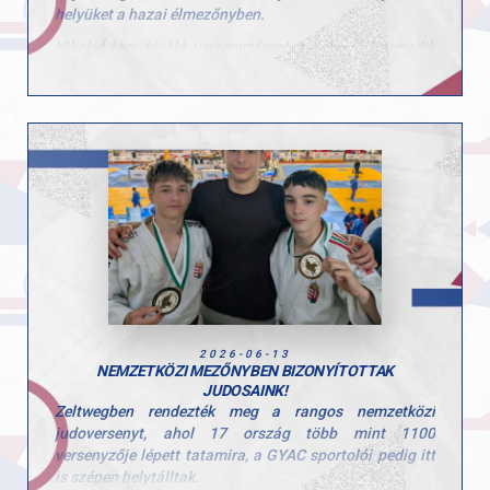
Gratulálunk valamennyi versenyzőnknek a kiváló
helyüket a hazai élmezőnyben.
szerepléshez, és köszönjük az edzők munkáját, akik nap
Vikol Ádám kiváló versenyzéssel a dobogó harmadik
mint nap hozzájárulnak sportolóink fejlődéséhez!
fokára állhatott, míg Madarász Marcell a 7. helyen
zárta a rangos megmérettetést.
Gratulálunk sportolóinknak és edzőiknek az
eredményekhez és a befektetett munkához!
2026-06-13
NEMZETKÖZI MEZŐNYBEN BIZONYÍTOTTAK
JUDOSAINK!
Zeltwegben rendezték meg a rangos nemzetközi
judoversenyt, ahol 17 ország több mint 1100
versenyzője lépett tatamira, a GYAC sportolói pedig itt
is szépen helytálltak.