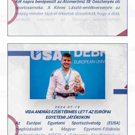
Két napra benépesült az Atomerőmű SE Gesztenyés úti
sportcsarnoka. A Köves László-emlékversenyre az
ország minden tájáról érkeztek dzsudokák, hogy a diák,
serdülő, valamint az ifjúsági korosztályban
megméressék magukat.
A GYAC versenyzői nagyszerűen küzdöttek, hiszen
összesen öt érmet gyűjtöttek be.
Eredmények
Diák “A”:
3. Ponácz Alex
Diák “C” Magyar Kupa:
3. Tamás Lotti (női -33 kg), 2.
Gede Bálint (férfi -55 kg)
Serdülő korosztály:
1. Takács Csongor (férfi -46 kg), 5.
Gábor Kolos (férfi -46 kg), 5. Tóth Maxim (férfi -66 kg)
Ifjúsági korosztály:
2. Takács Csongor (férfi -46 kg)
2024-07-19
VIDA ANDRÁS EZÜSTÉRMES LETT AZ EURÓPAI
EGYETEMI JÁTÉKOKON
Az Európai Egyetemi Sportszövetség (EUSA)
megbízásából a Magyar Egyetemi-Főiskolai