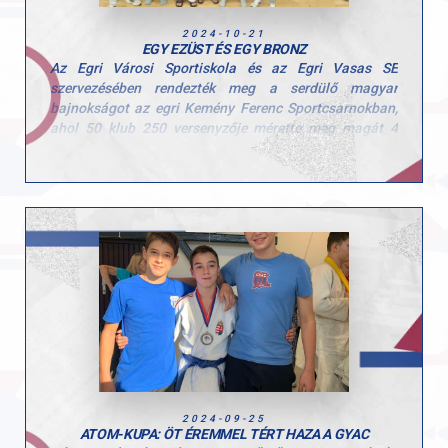
2024-10-21
EGY EZÜST ÉS EGY BRONZ
Az Egri Városi Sportiskola és az Egri Vasas SE
szervezésében rendezték meg a serdülő magyar
bajnokságot az egri Kemény Ferenc Sportcsarnokban,
ahol 50 klub 250 versenyzője mérette meg magát 4
tatamin, fiú és leány korosztályokban. Versenyzőink
kiválóan szerepeltek.
Eredmények
2. Takács Csongor Olivér
3. Szentes Benedek
7. Tóth Maxim
9. Gábor Kolos
2024-09-25
ATOM-KUPA: ÖT ÉREMMEL TÉRT HAZA A GYAC