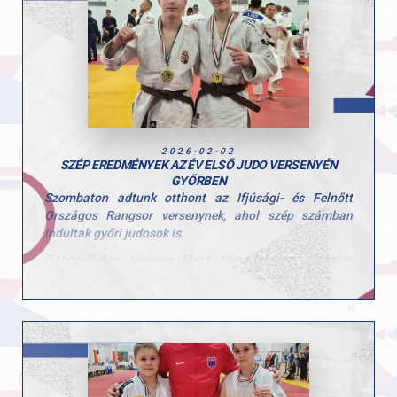
mutatják a befektetett munka és a következetes
felkészülés erejét.
Gratulálunk a versenyzőknek és az edzőknek, csak így
tovább!
2026-02-02
SZÉP EREDMÉNYEK AZ ÉV ELSŐ JUDO VERSENYÉN
GYŐRBEN
Szombaton adtunk otthont az Ifjúsági- és Felnőtt
Országos Rangsor versenynek, ahol szép számban
indultak győri judosok is.
Gábor Kolos, Herkner Máté, Idesz Marcell, Szentes
Benedek, Takács Csongor és Tóth Maxim indult ifi
korosztályban, a felnőtt korcsoportban pedig Vikol
Ádám és Petróczki Dávid teljesítettek.
Sok szép eredmény született, amire joggal lehetünk
büszkék. Közel 150 ifi indulóból és 110 felnőttből az
alábbi eredményeket értük el: