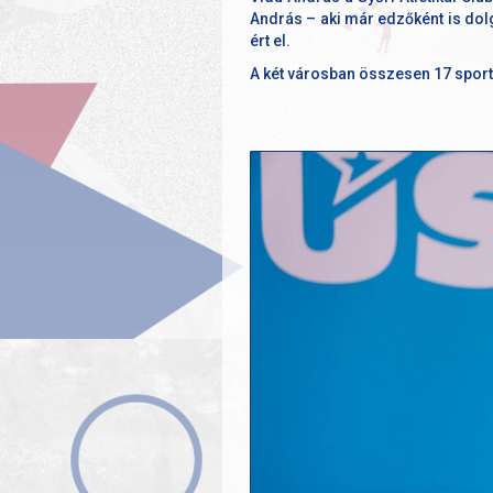
András – aki már edzőként is dol
ért el.
A két városban összesen 17 sport