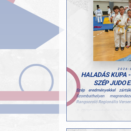
2026-
HALADÁS KUPA -
SZÉP JUDO 
Szép eredményekkel zártá
Szombathelyen megrendez
Rangsoroló Regionális Verse
A GYAC sportolói ismét bizon
több kategóriában is dobog
helyezésekkel tértek haza a ra