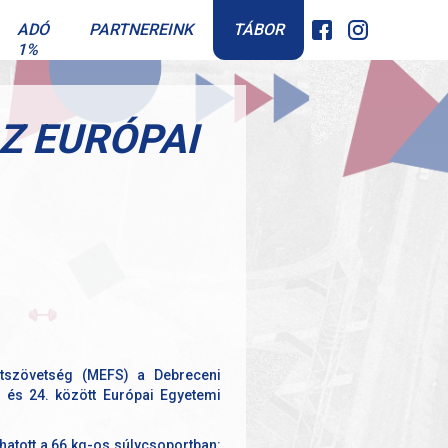
TÁBOR
ADÓ
PARTNEREINK
1%
Z EURÓPAI
tszövetség (MEFS) a Debreceni
 és 24. között Európai Egyetemi
lhatott a 66 kg-os súlycsoportban: