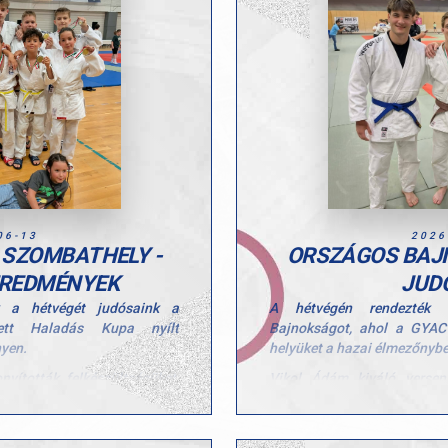
06-13
2026
 SZOMBATHELY -
ORSZÁGOS BAJ
EREDMÉNYEK
JUD
k a hétvégét judósaink a
A hétvégén rendezték
ett Haladás Kupa nyílt
Bajnokságot, ahol a GYAC f
nyen.
helyüket a hazai élmezőnybe
yították felkészültségüket,
Vikol Ádám kiváló verse
óra állhattak, és értékes
fokára állhatott, míg Madará
ngos viadalról.
rangos megmérettetést.