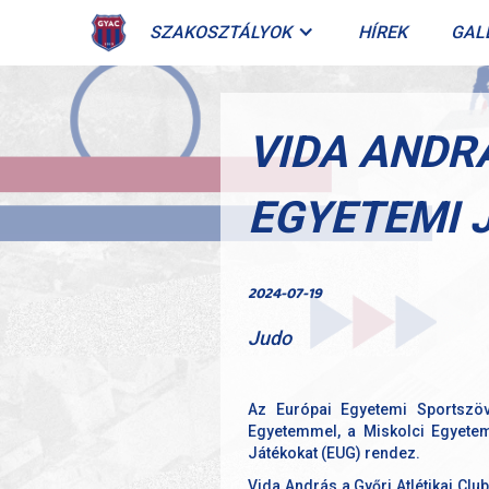
SZAKOSZTÁLYOK
HÍREK
GAL
VIDA ANDR
EGYETEMI 
2024-07-19
Judo
Az Európai Egyetemi Sportszö
Egyetemmel, a Miskolci Egyetem
Játékokat (EUG) rendez.
Vida András a Győri Atlétikai Clu