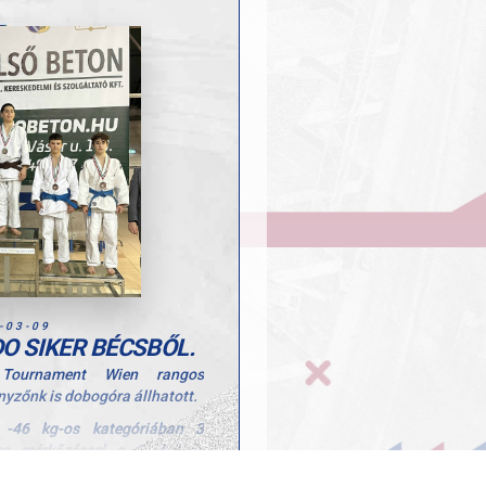
inknak és edzőiknek az
tett munkához!
-03-09
O SIKER BÉCSBŐL.
 Tournament Wien rangos
yzőnk is dobogóra állhatott.
 -46 kg-os kategóriában 3
es mérkőzéssel a 3. helyen