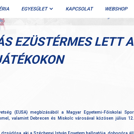
ÉRIA
EGYESÜLET
KAPCSOLAT
WEBSHOP
ÁS EZÜSTÉRMES LETT A
JÁTÉKOKON
vetség (EUSA) megbízásából a Magyar Egyetemi-Főiskolai Spor
mel, valamint Debrecen és Miskolc városával közösen július 12.
b dzsúdósa, aki a Széchenyi István Egyetem hallgatója, dobogóra ál