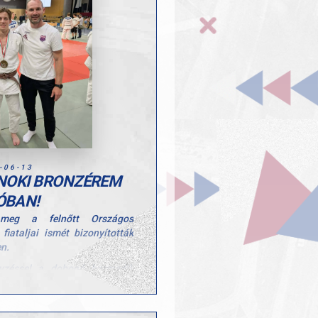
-06-13
NOKI BRONZÉREM
ÓBAN!
 meg a felnőtt Országos
iataljai ismét bizonyították
n.
nyzéssel a dobogó harmadik
sz Marcell a 7. helyen zárta a