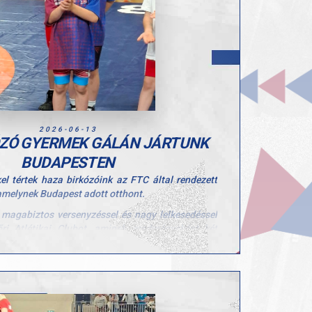
2026-06-13
ÓZÓ GYERMEK GÁLÁN JÁRTUNK
BUDAPESTEN
l tértek haza birkózóink az FTC által rendezett
amelynek Budapest adott otthont.
k magabiztos versenyzéssel és nagy lelkesedéssel
őri Atlétikai Clubot, aminek eredményeként két
zéremmel zárták a hétvégét.
livér