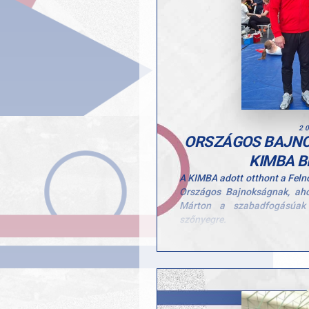
2
ORSZÁGOS BAJNO
KIMBA B
A KIMBA adott otthont a Feln
Országos Bajnokságnak, ah
Márton a szabadfogásúak 
szőnyegre.
Marci kiváló formában vers
jutott be a döntőbe, ahol nag
A bajnoki ezüstérem különö
felnőtt mezőnyben, és jól mu
amelyet nap mint nap a szőny