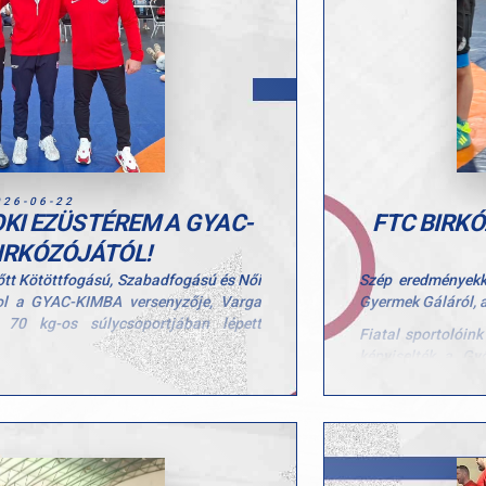
026-06-22
KI EZÜSTÉREM A GYAC-
FTC BIRK
IRKÓZÓJÁTÓL!
őtt Kötöttfogású, Szabadfogású és Női
Szép eredményekke
ol a GYAC-KIMBA versenyzője, Varga
Gyermek Gáláról, 
70 kg-os súlycsoportjában lépett
Fiatal sportolóin
képviselték a Gy
enyzett, két magabiztos győzelemmel
arany- és egy bron
y csatában végül ezüstérmet szerzett.
Eredményeink:
sen értékes eredmény egy ilyen erős
U7
tatja azt a munkát és elhivatottságot,
egen végez.
hely: Frick O