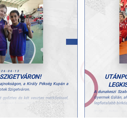
a fantasztikus teljesítményhez!
U9
hely: Antal A
hely: Balat
Büszkék vagyunk 
fiatalon is kitar
tanúbizonyságot.
Gratulálunk sporto
026-06-13
SZIGETVÁRON!
UTÁNPÓ
LEGKI
jnokságon, a Király Pékség Kupán a
ptek Szigetváron.
A dunakeszi Szab
Gyermek Gálán, ah
ét győztes és két vesztes mérkőzéssel,
legfiatalabb birkó
 dobogó harmadik fokára állhatott fel!
Külön öröm vol
50 kg) hasznos tapasztalatokkal
magabiztossággal 
lyek a későbbi fejlődéshez is fontos
és azok is siker