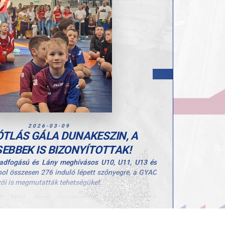
ttila
incz Zsombor
versenyzőink teljesítményére, akik már ilyen
tásról, bátorságról és sportszerűségről tesznek
lóinknak és felkészítőiknek a kiváló szerepléshez!
2026-03-09
TLÁS GÁLA DUNAKESZIN, A
SEBBEK IS BIZONYÍTOTTAK!
adfogású és Lány meghívásos U10, U11, U13 és
ol összesen 276 induló lépett szőnyegre, a GYAC
zói is megmutatták tehetségüket.
t látni, hogy versenyzőink egyre nagyobb
hajtották végre az edzéseken tanult fogásokat,
élménnyel térhettek haza, akik most nem álltak