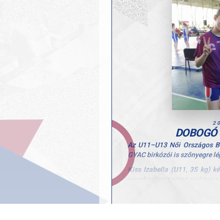
Szívből gratulálunk Marcinak 
2
DOBOGÓ 
Az U11–U13 Női Országos Ba
GYAC birkózói is szőnyegre lé
Kiss Izabella (U11, 35 kg) k
remek teljesítményt nyújtva a
Puli-Zeuner Berta (U13, 
gazdagodott a versenyen, ame
lépés.