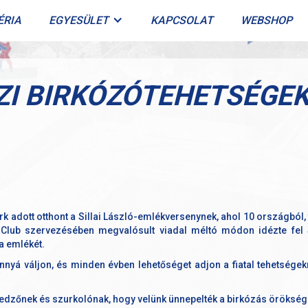
ÉRIA
EGYESÜLET
KAPCSOLAT
WEBSHOP
I BIRKÓZÓTEHETSÉGE
rk adott otthont a Sillai László-emlékversenynek, ahol 10 országból, 
i Club szervezésében megvalósult viadal méltó módon idézte fel 
a emlékét.
nyá váljon, és minden évben lehetőséget adjon a fiatal tehetségek
edzőnek és szurkolónak, hogy velünk ünnepelték a birkózás örökség