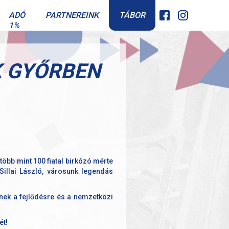
TÁBOR
ADÓ
PARTNEREINK
1%
K GYŐRBEN
több mint 100 fiatal birkózó mérte
Sillai László, városunk legendás
nek a fejlődésre és a nemzetközi
ét!