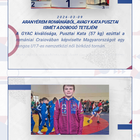
helytállásért, büszkék vagyunk rátok!
2026-03-09
ARANYÉREM ROMÁNIÁBÓL, AVAGY KATA PUSZTAI
ISMÉT A DOBOGÓ TETEJÉN!
A GYAC kiválósága, Pusztai Kata (57 kg) ezúttal a
romániai Craiovában képviselte Magyarországot egy
rangos U17-es nemzetközi női birkózó tornán.
Kata végig magabiztosan, érett versenyzéssel küzdötte
végig a mezőnyt, és fantasztikus teljesítménnyel
egészen a dobogó legfelső fokáig menetelt
Az aranyérem ismét bizonyítja, hogy a befektetett
munka és az elszántság mindig meghozza gyümölcsét.
Szívből gratulálunk, Kata, büszkék vagyunk rád!