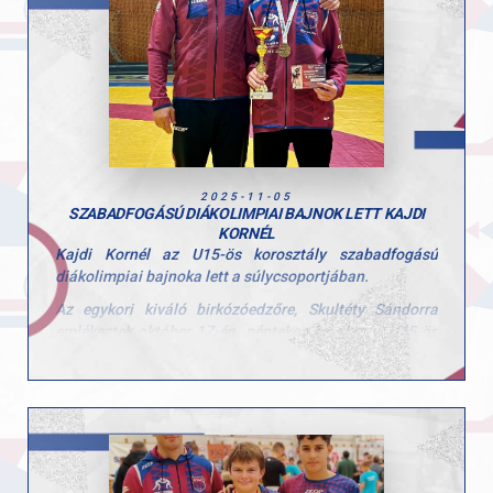
2025-11-05
SZABADFOGÁSÚ DIÁKOLIMPIAI BAJNOK LETT KAJDI
KORNÉL
Kajdi Kornél az U15-ös korosztály szabadfogású
diákolimpiai bajnoka lett a súlycsoportjában.
Az egykori kiváló birkózóedzőre, Skultéty Sándorra
emlékeztek október 17-én, pénteken az abonyi U15-ös
szabadfogású diákolimpiai bajnoki döntőn, ahol 138
birkózópalánta küzdött meg a diákolimpiai bajnoki
címekért.
Kornél ismét remekelt és a legjobb formáját nyújtotta,
amihez szívből gratulálunk neki! Köszönjük a rengeteg
befektetett munkát mind Kornél, mind az edző kollégák