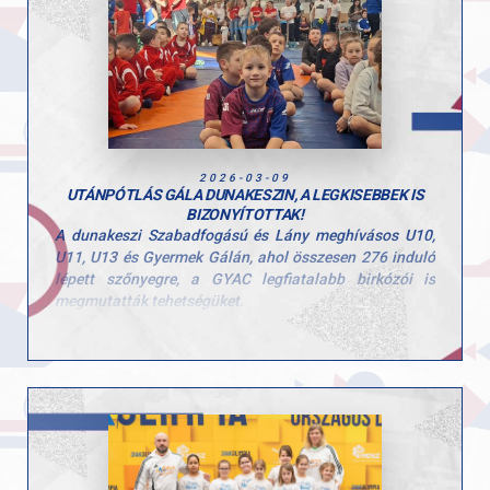
Gratulálunk versenyzőinknek a teljesítményhez,
edzőinknek a felkészítéshez!
2026-03-09
UTÁNPÓTLÁS GÁLA DUNAKESZIN, A LEGKISEBBEK IS
BIZONYÍTOTTAK!
A dunakeszi Szabadfogású és Lány meghívásos U10,
U11, U13 és Gyermek Gálán, ahol összesen 276 induló
lépett szőnyegre, a GYAC legfiatalabb birkózói is
megmutatták tehetségüket.
Külön öröm volt látni, hogy versenyzőink egyre
nagyobb magabiztossággal hajtották végre az
edzéseken tanult fogásokat, és azok is sikerélménnyel
térhettek haza, akik most nem álltak dobogóra, hiszen
legalább egy győztes mérkőzést mindannyian
szereztek.
Eredményeink: