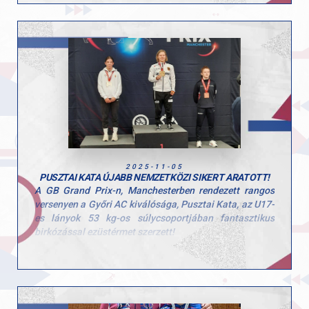
legtetején.
Nagy gratuláció Katának és edzőinek! Csak így tovább!
2025-11-05
PUSZTAI KATA ÚJABB NEMZETKÖZI SIKERT ARATOTT!
A GB Grand Prix-n, Manchesterben rendezett rangos
versenyen a Győri AC kiválósága, Pusztai Kata, az U17-
es lányok 53 kg-os súlycsoportjában fantasztikus
birkózással ezüstérmet szerzett!
Gratulálunk Katának a kiemelkedő teljesítményhez és
az újabb remek nemzetközi eredményhez!