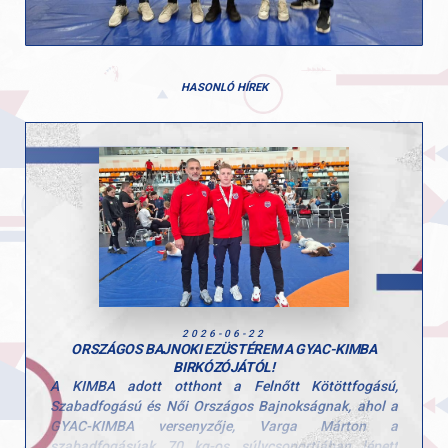
HASONLÓ HÍREK
2026-06-22
ORSZÁGOS BAJNOKI EZÜSTÉREM A GYAC-KIMBA
BIRKÓZÓJÁTÓL!
A KIMBA adott otthont a Felnőtt Kötöttfogású,
Szabadfogású és Női Országos Bajnokságnak, ahol a
GYAC-KIMBA versenyzője, Varga Márton a
szabadfogásúak 70 kg-os súlycsoportjában lépett