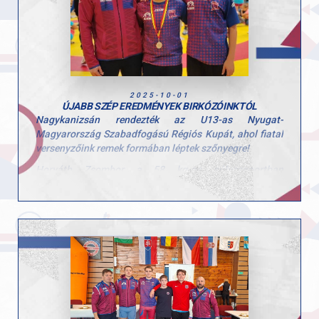
részéről!
2025-10-01
ÚJABB SZÉP EREDMÉNYEK BIRKÓZÓINKTÓL
Nagykanizsán rendezték az U13-as Nyugat-
Magyarország Szabadfogású Régiós Kupát, ahol fiatal
versenyzőink remek formában léptek szőnyegre!
Horváth Zsombor a 58 kg-os súlycsoportban
ezüstérmet szerzett, míg Kiss László (54 kg) is nagyot
harcolt a mezőnyben.
Gratulálunk a versenyzőknek és edzőiknek a kitartó
munkához és az elért eredményekhez!