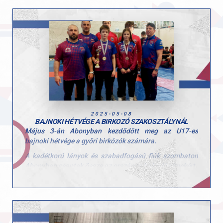
további eredményes felkészüléshez!
2025-05-08
BAJNOKI HÉTVÉGE A BIRKOZÓ SZAKOSZTÁLYNÁL
Május 3-án Abonyban kezdődött meg az U17-es
bajnoki hétvége a győri birkózók számára.
A kadétkorú lányok és szabadfogású fiúk szombaton
Abonyban csaptak össze az országos bajnoki címekért.
A Győri AC két U15-ös versenyzője, Kajdi Kornél és
Pusztai Kata remekül szerepeltek az U17-es Országos
Bajnokságon!
Kornél a szabadfogásúak 51kg- os súlycsoportjában