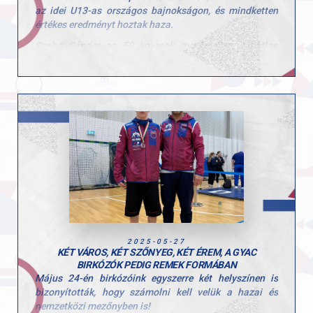
az idei U13-as országos bajnokságon, és mindketten
értékes eredményt hoztak haza.
Szabó Sándor az 50 kg-osok mezőnyében hibátlan
teljesítményt nyújtott, hiszen mind a négy mérkőzését
tus- vagy technikai tus győzelemmel zárta, ellenfelei
pedig egyetlen akciópontot sem tudtak elérni rajta.
Kerim Lekouara az 69 kg-os kategóriában versenyzett,
és az 5. helyet szerezte meg, amivel értékes pontszerző
helyen zárt, teljesítménye mögött alapos, fegyelmezett
munka áll.
Gratulálunk versenyzőinknek és felkészítői edzőiknek!
Hajrá GYAC!
2025-05-27
KÉT VÁROS, KÉT SZŐNYEG, KÉT ÉREM, A GYAC
BIRKÓZÓK PEDIG REMEK FORMÁBAN
Május 24-én birkózóink egyszerre két helyszínen is
bizonyították, hogy számolni kell velük a hazai és
nemzetközi mezőnyben is!