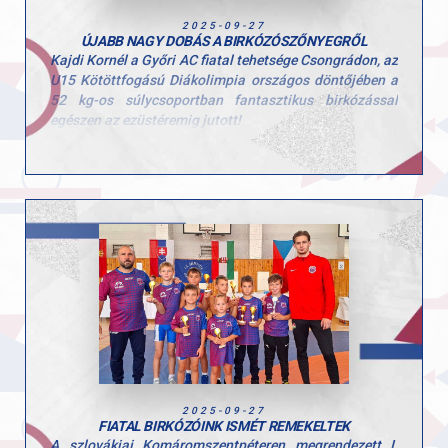
2025-09-27
ÚJABB NAGY DOBÁS A BIRKÓZÓSZŐNYEGRŐL
Kajdi Kornél a Győri AC fiatal tehetsége Csongrádon, az
U15 Kötöttfogású Diákolimpia országos döntőjében a
52 kg-os súlycsoportban fantasztikus birkózással
egészen az ezüstéremig jutott!
Gratulálunk Kornélnak a remek szerepléshez, és
büszkék vagyunk az elért eredményére!
2025-09-27
FIATAL BIRKÓZÓINK ISMÉT REMEKELTEK
A szlovákiai Komáromszentpéteren megrendezett I.