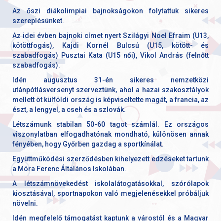
Az őszi diákolimpiai bajnokságokon folytattuk sikeres
szereplésünket.
Az idei évben bajnoki címet nyert Szilágyi Noel Efraim (U13,
kötöttfogás), Kajdi Kornél Bulcsú (U15, kötött- és
szabadfogás) Pusztai Kata (U15 női), Vikol András (felnőtt
szabadfogás).
Idén augusztus 31-én sikeres nemzetközi
utánpótlásversenyt szerveztünk, ahol a hazai szakosztályok
mellett öt külföldi ország is képviseltette magát, a francia, az
észt, a lengyel, a cseh és a szlovák.
Létszámunk stabilan 50-60 tagot számlál. Ez országos
viszonylatban elfogadhatónak mondható, különösen annak
fényében, hogy Győrben gazdag a sportkínálat.
Együttműködési szerződésben kihelyezett edzéseket tartunk
a Móra Ferenc Általános Iskolában.
A létszámnövekedést iskolalátogatásokkal, szórólapok
kiosztásával, sportnapokon való megjelenésekkel próbáljuk
növelni.
Idén megfelelő támogatást kaptunk a várostól és a Magyar