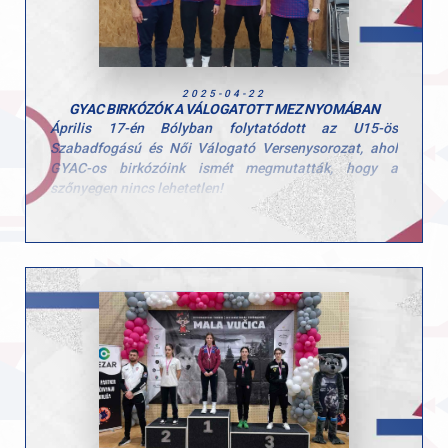
2025-04-22
GYAC BIRKÓZÓK A VÁLOGATOTT MEZ NYOMÁBAN
Április 17-én Bólyban folytatódott az U15-ös
Szabadfogású és Női Válogató Versenysorozat, ahol
GYAC-os birkózóink ismét megmutatták, hogy a
szőnyegen nincs lehetetlen!
- Pusztai Kata (54 kg) a lányok mezőnyében akciódús,
látványos győzelmekkel szerezte meg második
válogató-győzelmét, egyre közelebb kerülve a
válogatott mezhez!
- Kajdi Kornél (52 kg) a fiúk szabadfogású
küzdelmeiben remek taktikával és érett birkózással
aranyérmet szerzett.
Szívből gratulálunk mindkét versenyzőnknek a
fantasztikus teljesítményhez!