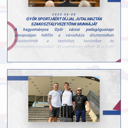
2025-06-06
GYŐR SPORTJÁÉRT DÍJJAL JUTALMAZTÁK
SZAKOSZTÁLYVEZETŐNK MUNKÁJÁT
A hagyományos Győr városi pedagógusnapi
ünnepségen hétfőn a városháza dísztermében
köszöntötték a tanítókat, tanárokat és
óvodapedagógusokat. Az eseményen adták át a Győr
Oktatásügyéért és a Győr Sportjáért díjakat, amiben
Csonka Csaba, a Győri Atlétikai Club birkózó
szakosztály vezetőedzője is részesült.
Szívből gratulálunk ehhez a méltó elismeréshez! Csaba
példaértékű és kiemelkedő munkájáért hálásak
vagyunk!
A teljes cikk
ide
kattintva olvasható a Győr+
weboldalán.