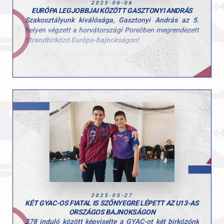
2025-06-06
EURÓPA LEGJOBBJAI KÖZÖTT GASZTONYI ANDRÁS
Szakosztályunk kiválósága, Gasztonyi András az 5.
helyen végzett a horvátországi Porečben megrendezett
Strandbirkózó Európa-bajnokságon!
Egy ilyen rangos, nemzetközi mezőnyben szép
eredményt elérni hatalmas teljesítmény, büszkék
vagyunk rád, András!
Csak így tovább! Hajrá GYAC birkózás!
2025-05-27
KÉT GYAC-OS FIATAL IS SZŐNYEGRE LÉPETT AZ U13-AS
ORSZÁGOS BAJNOKSÁGON
278 induló között képviselte a GYAC-ot két birkózónk