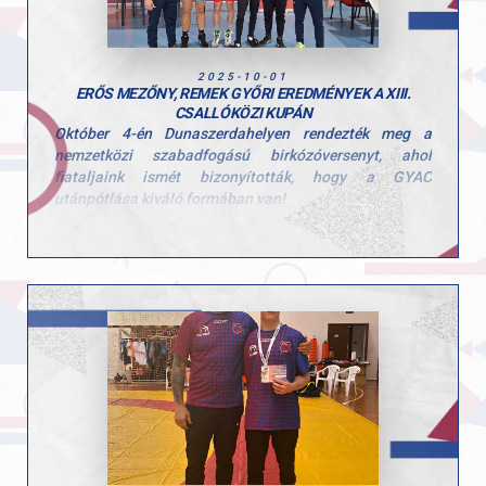
2025-10-01
ERŐS MEZŐNY, REMEK GYŐRI EREDMÉNYEK A XIII.
CSALLÓKÖZI KUPÁN
Október 4-én Dunaszerdahelyen rendezték meg a
nemzetközi szabadfogású birkózóversenyt, ahol
fiataljaink ismét bizonyították, hogy a GYAC
utánpótlása kiváló formában van!
Kajdi Kornél (U15–52 kg) és Kis Imre (U17–92 kg)
aranyérmet szerzett, míg Végh Zsombi (U17–80 kg) is
dobogóra állhatott. Bernát Földes (U17–80 kg) a 7.
helyen végzett, értékes pontokat gyűjtve a csapatnak.
Gratulálunk versenyzőinknek és edzőiknek a kitartó
munkához és szép eredményekhez!