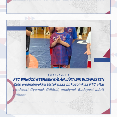
szőnyegre.
Marci kiváló formában versenyzett, két magabiztos
győzelemmel jutott be a döntőbe, ahol nagy csatában
végül ezüstérmet szerzett.
A bajnoki ezüstérem különösen értékes eredmény egy
ilyen erős felnőtt mezőnyben, és jól mutatja azt a
munkát és elhivatottságot, amelyet nap mint nap a
szőnyegen végez.
Szívből gratulálunk Marcinak a fantasztikus
teljesítményhez!
2026-06-13
FTC BIRKÓZÓ GYERMEK GÁLÁN JÁRTUNK BUDAPESTEN
Szép eredményekkel tértek haza birkózóink az FTC által
rendezett Gyermek Gáláról, amelynek Budapest adott
otthont.
Fiatal sportolóink magabiztos versenyzéssel és nagy
lelkesedéssel képviselték a Győri Atlétikai Clubot,
aminek eredményeként két arany- és egy bronzéremmel