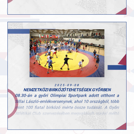
harmadik fokára állhatott, Kiss László pedig az 5.
Nagyon büszkék vagyunk fiatal sportolóinkra, akik
helyen zárta a versenyt.
kiválóan küzdöttek a nemzetközi mezőnyben! Hajrá
GYAC!
Gratulálunk minden versenyzőnknek a szép
teljesítményhez, csak így tovább!
2025-09-08
NEMZETKÖZI BIRKÓZÓTEHETSÉGEK GYŐRBEN
08.30-án a győri Olimpiai Sportpark adott otthont a
Sillai László-emlékversenynek, ahol 10 országból, több
mint 100 fiatal birkózó mérte össze tudását. A Győri
Atlétikai Club szervezésében megvalósult viadal méltó
módon idézte fel Sillai László, városunk legendás
sportvezetője és első világbajnoka emlékét.