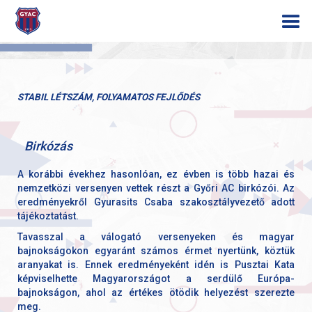
STABIL LÉTSZÁM, FOLYAMATOS FEJLŐDÉS
Birkózás
A korábbi évekhez hasonlóan, ez évben is több hazai és
nemzetközi versenyen vettek részt a Győri AC birkózói. Az
eredményekről Gyurasits Csaba szakosztályvezető adott
tájékoztatást.
Tavasszal a válogató versenyeken és magyar
bajnokságokon egyaránt számos érmet nyertünk, köztük
aranyakat is. Ennek eredményeként idén is Pusztai Kata
képviselhette Magyarországot a serdülő Európa-
bajnokságon, ahol az értékes ötödik helyezést szerezte
meg.