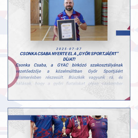
Köszönjük minden edzőnek, segítőnek és szülőnek,
hogy hozzájárultak a hét sikeréhez és természetesen a
gyerekeknek is, hogy ilyen lelkes résztvevői voltak a
tábornak!
2025-07-07
CSONKA CSABA NYERTE EL A „GYŐR SPORTJÁÉRT”
DÍJAT!
Csonka Csaba, a GYAC birkózó szakosztályának
vezetőedzője a közelmúltban Győr Sportjáért
elismerésben részesült. Büszkék vagyunk rá, és
hálásak, hogy a győri fiatalokat olyan szakember
irányítja, aki példát mutat kitartásból és a sport
szeretetéből.
Csaba négyévesen ismerkedett meg a küzdősportok
világával, és 1982 óta része a birkózásnak. Öt magyar
bajnoki címet szerzett, edzőként pedig
strandbirkózásban világbajnoki ötödik helyezést ért el.
Vallja, hogy jó birkózóvá bárki válhat, aki hajlandó
szorgalmasan dolgozni, mert a birkózás erőt,