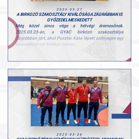
2025-03-27
A BIRKOZÓ SZAKOSZTÁLY KIVÁLÓSÁGA ZÁGRÁBBAN IS
GYŐZEDELMESKEDETT
Még közel sincs vége a hétvégi éremesőnek.
2025.03.23-án, a GYAC birkózó szakosztálya
Zágrábban járt, ahol Pusztai Kata lépett szőnyegre egy
nemzetközi női birkózó tornán.
Az U15-ös korosztály 54 kg-os súlycsoportjában három
kiváló győzelemmel aranyérmet nyert!
Minden elismerésünk Kata, szívből gratulálunk neked
és az edző kollégáknak is!
2025-03-26