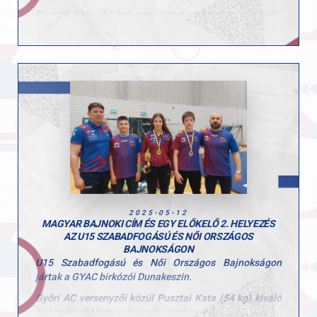
Pusztai Kata (54 kg) aranyérmet szerzett a kolozsvári
U15-ös UWW versenyen, magabiztos, technikás
birkózással állt a dobogó tetejére, hatalmas gratuláció
jár neki a nemzetközi sikerért!
Varga Márton a Dunakeszin megrendezett U20-as
Szabadfogású és Női Országos Bajnokságon lépett
szőnyegre, ahol a 70 kg-os mezőnyben egészen a
döntőig menetelt, és ezüstérmet szerzett, büszkék
vagyunk rá!
Gratulálunk birkózóinknak, és felkészítő edzőiknek
csak így tovább! Hajrá GYAC!
2025-05-12
MAGYAR BAJNOKI CÍM ÉS EGY ELŐKELŐ 2. HELYEZÉS
AZ U15 SZABADFOGÁSÚ ÉS NŐI ORSZÁGOS
BAJNOKSÁGON
U15 Szabadfogású és Női Országos Bajnokságon
jártak a GYAC birkózói Dunakeszin.
Győri AC versenyzői közül Pusztai Kata (54 kg) kiváló
birkózással Magyar Bajnoki címet nyert!