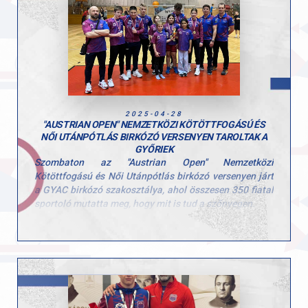
három győztes mérkőzéssel bajnoki címet nyert!
Kata a lányok 57kg- os mezőnyében a bronz érmet
szerezte meg!
Végh Zsombi (80kg) és Gasztonyi Andris (92kg) is
kitartóan küzdött, de most nem sikerült pontszerző
helyen végezniük.
Gratulálunk a versenyzőinknek és a felkészítő
2025-04-28
edzőiknek!
"AUSTRIAN OPEN" NEMZETKÖZI KÖTÖTTFOGÁSÚ ÉS
NŐI UTÁNPÓTLÁS BIRKÓZÓ VERSENYEN TAROLTAK A
GYŐRIEK
Szombaton az "Austrian Open" Nemzetközi
Kötöttfogású és Női Utánpótlás birkózó versenyen járt
a GYAC birkózó szakosztálya, ahol összesen 350 fiatal
sportoló mutatta meg, hogy mit is tud a szőnyegen.
Steinbrunn városában az alábbi szép eredmények
születtek, amire nagyon büszkék lehetünk:
Győri AC birkózóinak eredményei:
Aranyérmesek:
- 54 kg: Kata Pusztai