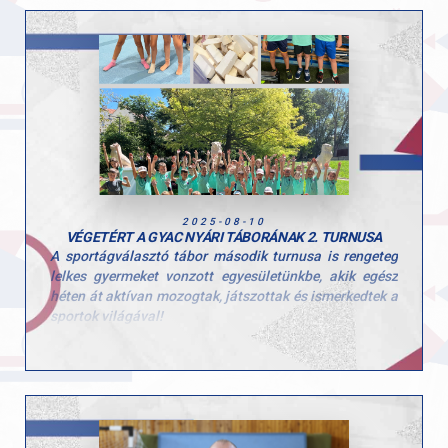
Célunk, hogy a verseny hagyománnyá váljon, és minden
évben lehetőséget adjon a fiatal tehetségeknek a
fejlődésre és a nemzetközi tapasztalatszerzésre.
Köszönjük minden résztvevőnek, edzőnek és
szurkolónak, hogy velünk ünnepelték a birkózás
örökségét!
2025-08-10
VÉGETÉRT A GYAC NYÁRI TÁBORÁNAK 2. TURNUSA
A sportágválasztó tábor második turnusa is rengeteg
lelkes gyermeket vonzott egyesületünkbe, akik egész
héten át aktívan mozogtak, játszottak és ismerkedtek a
sportok világával!
Ezúttal is sok-sok kisgyerek töltötte velünk a hetet, és
öröm volt látni, mennyi kíváncsisággal és energiával
vetették bele magukat a programokba. A tábor célja,
hogy a gyerekek minél több mozgásformát
kipróbálhassanak, és ebben a turnusban is 10
különböző sportággal találkozhattak!