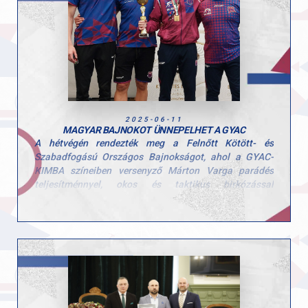
strandbirkózásban világbajnoki ötödik helyezést ért el.
Vallja, hogy jó birkózóvá bárki válhat, aki hajlandó
szorgalmasan dolgozni, mert a birkózás erőt,
állóképességet és alázatot ad, miközben megtanít
egymásért is küzdeni.
A GYAC birkózó szakosztályában közel száz sportoló
jár edzésre, a legkisebbek már 5-6 éves kortól
ismerkedhetnek a birkózás alapjaival az Olimpiai
2025-06-11
Sportparkban, heti három alkalommal. Örömteli, hogy
MAGYAR BAJNOKOT ÜNNEPELHET A GYAC
egyre több lány választja ezt a sportot, és olyan kiváló
A hétvégén rendezték meg a Felnőtt Kötött- és
utánpótlás versenyzők készülnek itt, mint az Eb-
Szabadfogású Országos Bajnokságot, ahol a GYAC-
bronzérmes Pusztai Kata vagy a friss országos bajnok
KIMBA színeiben versenyző Márton Varga parádés
Varga Márton.
teljesítménnyel, okos és taktikus birkózással
megszerezte a magyar bajnoki címet a 70 kg-os
Gratulálunk, Csaba, és köszönjük, hogy a győri birkózók
szabadfogású kategóriában!
mellett vagy minden nap!
Ugyanebben a súlycsoportban Gyurasits Máté is
A teljes cikket itt olvashatjátok:
https://n9.cl/m8ik3o
szőnyegre lépett, aki a 6. helyen zárt, ezzel fontos
pontokat hozva a csapatnak!
zívből gratulálunk mindkét versenyzőnknek!