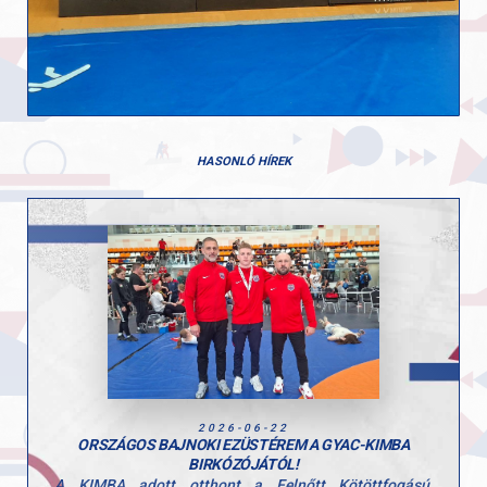
HASONLÓ HÍREK
2026-06-22
ORSZÁGOS BAJNOKI EZÜSTÉREM A GYAC-KIMBA
BIRKÓZÓJÁTÓL!
A KIMBA adott otthont a Felnőtt Kötöttfogású,