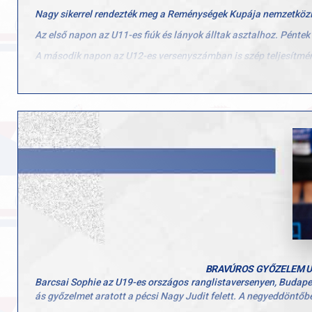
Nagy sikerrel rendezték meg a Reménységek Kupája nemzetközi 
Az első napon az U11-es fiúk és lányok álltak asztalhoz. Pénte
A második napon az U12-es versenyszámban is szép teljesítmén
A harmadik versenynapon az U13-as korosztály állt asztalhoz, 
győztestől kapott ki.
A négynapos esemény utolsó napján, a győri Club Arénában, 
győztese a BVSC Zugló csapata lett.
BRAVÚROS GYŐZELEM U
Barcsai Sophie az U19-es országos ranglistaversenyen, Budapes
ás győzelmet aratott a pécsi Nagy Judit felett. A negyeddöntőbe