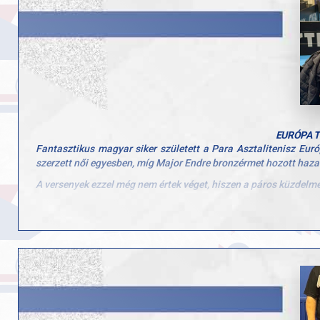
EURÓPA T
Fantasztikus magyar siker született a Para Asztalitenisz Eu
szerzett női egyesben, míg Major Endre bronzérmet hozott haza
A versenyek ezzel még nem értek véget, hiszen a páros küzdelme
Részletek:
https://asztaliteniszezz.hu/szvitacs-alexa-europa-bajnok-maj
fbclid=IwY2xjawOjrw1leHRuA2FlbQIxMABicmlkETBoQVF4
cxLJ3zi_jFxnSzD1TA2sPyib86tsFlREnag_6AGJOOn_aem_qZo