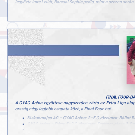
legyőzte Imre Leilát, Barcsai Sophie pedig, mint a szezon során
A Final Four bronz csatáját így 4-1 arányban megnyerve a Kec
Hatalmas siker ez, hiszen sikerült a lányoknak megismételni a ta
GRATULÁLUNK Bálint Bernadett, Szvitacs Alexa, Barcsai Sophi
Köszönjük a GYAC és a Club Aréna támogatását és reméljük más
Köszönjük az edzők, segítők munkáját, közreműködését és minde
FINAL FOUR-BA
A GYAC Aréna együttese nagyszerűen zárta az Extra Liga alap
ország négy legjobb csapata közé, a Final Four-ba!
Kiskunmajsa AC – GYAC Aréna: 2–5 Győzelmek: Bálint Ber
GYAC Aréna – Pécs: 5–2 Győzelmek: Szvitacs Alexa 2, Bar
GYAC Aréna – Szeged: 7–0Magabiztos siker a délutáni mé