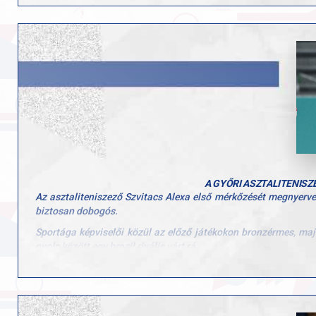
A 34 éves Szvitacs Alexa 2018-ban toxikus sokk szindrómát kapott,
Extraliga-bronzérmes Győri AC játékosa.
"Nyilván nagy terhet raktam magamra, de hogyan máshogy állj
akkor ki fogja ezt elhinni? Muszáj így állnom az asztalhoz. 
Minden sportoló így megy neki egy versenynek, hogy meg a
párosmérkőzést, majd eltelik egy hét, közben minden ellenfelem
lejátszottak kettő-három-négy meccset is. Már az első meccsem i
mert rengeteget dolgoztam a azért, hogy Párizsban jobban szere
Szvitacs öt arany- és négy ezüstérem mellett a magyar küldötts
Eredmény, asztalitenisz, WS9, elődöntő: Karolina Pek (lengyel)–S
A GYŐRI ASZTALITENISZ
Az asztaliteniszező Szvitacs Alexa első mérkőzését megnyerve
biztosan dobogós.
Sportága képviselői közül az előző játékokon bronzérmes, majd
nyolc között egy brazil rivális várt rá.
A mérkőzés óriási csatát hozott, a magyar asztaliteniszezőnek 
hogy a végén, 11–12-nél meccslabdát is hárítania kellett.
Az elődöntőt (12.00) és a döntőt (20.15) szombaton rendezik, el