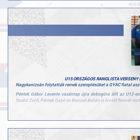
Köszönjük minden parasportolónknak és felkészítőjüknek az elhi
U15 ORSZÁGOS RANGLISTA VERSENY 
Nagykanizsán folytatták remek szereplésüket a GYAC fiatal asz
Péntek Gábor Levente vasárnap újra dobogóra állt az U12-es k
Szabó Zsófi, Péntek Gabó és Bancsó Belián is kiváló formát mutat
Gratulálunk minden résztvevőnek és külön az érmes versenyzők