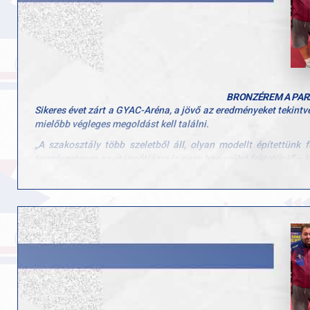
- Kozári Julka, Szabó Zsófi és Szűcs Panni is remekül játszottak
Gratulálunk minden játékosnak és edzőnek a fantasztikus ere
BRONZÉREM A PAR
Sikeres évet zárt a GYAC-Aréna, a jövő az eredményeket tekint
mielőbb végleges megoldást kell találni.
„A szakosztály több szeletből áll, olyan modellt építettünk
természetesen az utánpótlásra is nagy hangsúlyt fektetünk” – k
Az év kiemelkedő eseménye a paralimpia volt. Páriszban Arlóy Z
„Lehetett volna egy harmadik indulónk, de Csonka András méltatl
hátrébb lévő sportoló kapta meg. Mikor erre rákérdeztünk, nagy
és roppant igazságtalan volt, leginkább Andrással szemben, a
elismerésre méltó, Alexa harmadik helye szerintem nagy fegy
mindenképpen megsüvegelendő” – folytatta Vígh Zsolt, aki az 
„Bálint Bernadett magyar bajnok lett párosban a győri ország
párosban második, Barcsai Sophie – aki mindössze 15 éves páros
játékosaink, hiszen az országos ranglistaversenyeken is folyam