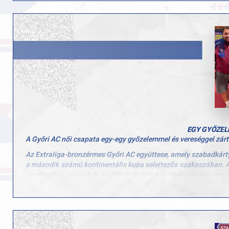
EGY GYŐZEL
A Győri AC női csapata egy-egy győzelemmel és vereséggel zárt
Az Extraliga-bronzérmes Győri AC együttese, amely szabadkárt
a második számú kontinentális kupa selejtezős szakaszában. A
az ellenfele, s mindkét mérkőzését már a pénteki nyitónapon le
Bernadett, Szvitacs Alexa, Barcsai Sophie triónak, de aztán a l
Eredmények, női Európa-kupa, első sz
CP Lyssois Lille Metropole–Győri AC 3:0