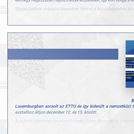
"Egyesületünk számára kiemelten fontos a közösségépítés és 
családjaikat" – írta közösségi oldalán klubunk.
S
Luxemburgban sorsolt az ETTU és így kiderült a nemzetközi t
asztalhoz álljon december 12. és 15. között.
A győriek ellenfele a spanyol Ganxets Costa Daurada és a házi