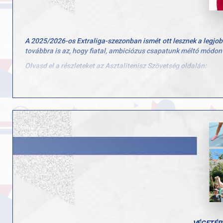
A 2025/2026-os Extraliga-szezonban ismét ott lesznek a legjobb
továbbra is az, hogy fiatal, ambiciózus csapatunk méltó módon
Olvasd el a részleteket az Asztalitenisz Szövetség oldalán:
https://asztaliteniszezz.hu/extraliga-bemutatkozik-a-gyac-are
fbclid=IwY2xjawNizBBleHRuA2FlbQIxMABicmlkETBoQVF4
7KYheBBQJ9mGn6kElycLHCWBjZ6HEQMdq9Sn8w_aem_iOGnQ
VÉGETÉRT