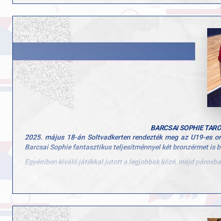
Szívből gratulálunk Bálint Bernadettnek, Szvitacs Alexának 
ennek a sikernek!
Jöhet a Final Four, hajrá GYAC Aréna, hajrá Győr!
BARCSAI SOPHIE TAR
2025. május 18-án Soltvadkerten rendezték meg az U19-es ors
Barcsai Sophie fantasztikus teljesítménnyel két bronzérmet is b
Egyéniben kiváló játékkal jutott a legjobbak közé, majd párosb
Szívből gratulálunk, Sophie-nak és Nórának! Csak így tovább!