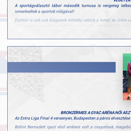
A sportágválasztó tábor második turnusa is rengeteg lelke
ismerkedtek a sportok világával!
Ezúttal is sok-sok kisgyerek töltötte velünk a hetet, és öröm
célja, hogy a gyerekek minél több mozgásformát kipróbálhassan
Köszönjük minden edzőnek, segítőnek és szülőnek, hogy hozzájár
tábornak!
BRONZÉRMES A GYAC ARÉNA NŐI ASZ
Az Extra Liga Final 4 versenyen, Budapesten a páros elvesztése
Bálint Bernadett igazi első embere volt a csapatnak, magab