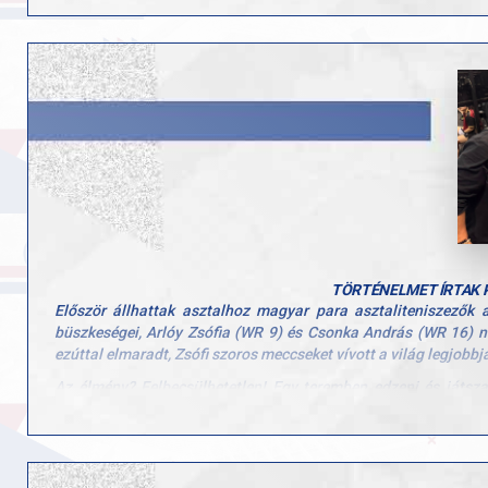
Külön köszönet Simon Miklós, Péntek Gábor és természetesen a
TÖRTÉNELMET ÍRTAK 
Először állhattak asztalhoz magyar para asztaliteniszező
büszkeségei, Arlóy Zsófia (WR 9) és Csonka András (WR 16) ne
ezúttal elmaradt, Zsófi szoros meccseket vívott a világ legjobbjai
Az élmény? Felbecsülhetetlen! Egy teremben edzeni és játsz
hatalmas motiváció volt! A verseny nemcsak szakmai fejlődés
vehettek részt ezen a rangos eseményen.
Ez csak a kezdet! Ha a WTT továbbra is nyitott a para versenyző