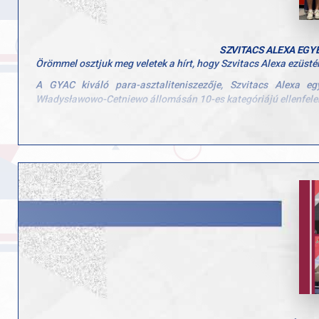
SZVITACS ALEXA EGY
Örömmel osztjuk meg veletek a hírt, hogy Szvitacs Alexa ezüst
A GYAC kiváló para-asztaliteniszezője, Szvitacs Alexa e
Władysławowo-Cetniewo állomásán 10-es kategóriájú ellenfelekk
A döntőben a brazil Alexandre Brunával vívott kiélezett csatát, 
Alexa ismét megmutatta, hogy nemcsak hazai, de nemzetközi szi
Továbbá hálásan köszönjük Vigh Zsoltnak, a Győri Atlétikai 
példaértékű szakmai munkáját.