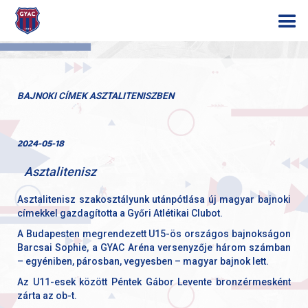
BAJNOKI CÍMEK ASZTALITENISZBEN
2024-05-18
Asztalitenisz
Asztalitenisz szakosztályunk utánpótlása új magyar bajnoki
címekkel gazdagította a Győri Atlétikai Clubot.
A Budapesten megrendezett U15-ös országos bajnokságon
Barcsai Sophie, a GYAC Aréna versenyzője három számban
– egyéniben, párosban, vegyesben – magyar bajnok lett.
Az U11-esek között Péntek Gábor Levente bronzérmesként
zárta az ob-t.