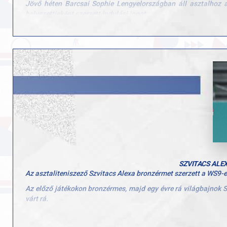
Jövő héten Barcsai Sophie Lengyelországban áll asztalhoz a
helyezettjeként szerzett indulási jogot.
SZVITACS ALE
Az asztaliteniszező Szvitacs Alexa bronzérmet szerzett a WS9-
Az előző játékokon bronzérmes, majd egy évre rá világbajnok S
várt rá.
A magyar parasportoló az első szettben ugyan volt kétpontos el
nyerte meg. A harmadik felvonásban is a lengyel irányított, aki 