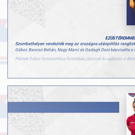
EZÜSTÉREMMEL
Szombathelyen rendezték meg az országos utánpótlás ranglista
Gábor, Bancsó Belián, Nagy Marci és Gadagh Dani képviselte a
Péntek Gábor fantasztikus formában játszott és egészen a döntő
Kozári Julka és Bancsó Belián a negyeddöntőig jutottak, míg Szű
Gratulálunk minden játékosunknak a remek teljesítményhez és 