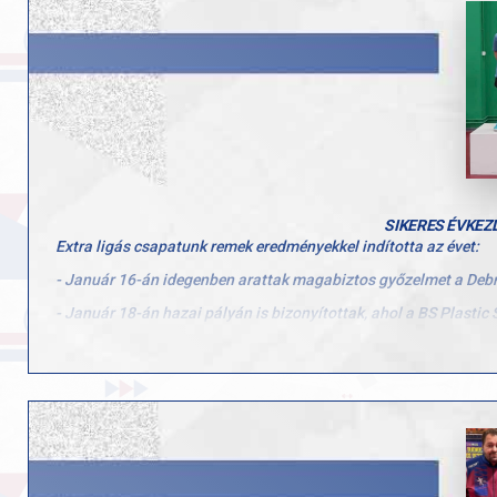
Köszönjük Zsófinak és Andrisnak, hogy képviselték Magyarorszá
SIKERES ÉVKEZ
Extra ligás csapatunk remek eredményekkel indította az évet:
- Január 16-án idegenben arattak magabiztos győzelmet a Debr
- Január 18-án hazai pályán is bizonyítottak, ahol a BS Plastic 
- Január 19-én a PTE PEAC Pécs csapatához látogattunk. Bár 
hogy a következő fordulókban ismét a legjobb formánkat hozzu
Utánpótlás játékosaink is kitettek magukért a Budapest Bajnok
- Péntek Gábor Levente U13-ban bronzérmet szerzett, U12-ben p
- Bancsó Belián, Németh Bence és Nagy Marci is szép teljesítmé