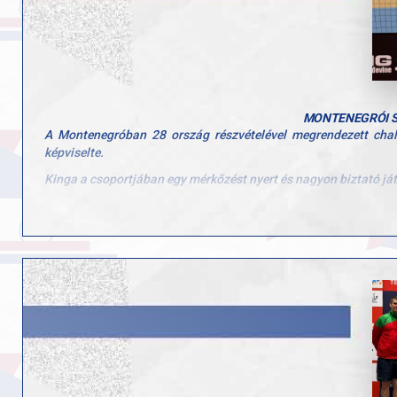
Mihálffy Kinga nem jutott tovább a csoportjából, ahogy Ková
tőlük, hiszen méltóan harcoltak a nehéz nemzetközi ellenfeleikk
Gratulálunk a teljes magyar csapatnak az eredményekhez és az e
MONTENEGRÓI S
A Montenegróban 28 ország részvételével megrendezett chall
képviselte.
Kinga a csoportjában egy mérkőzést nyert és nagyon biztató já
Alexa az egyéniben szerzett bronz érme után párosban a lengyel
Montenegró után folytatás Szlovéniában!
A nagyon sűrű nemzetközi program hétfőn folytatódott Szlovéniá
verseny keretében.
A jubileumi tornán rekord létszámú mezőny képviselteti magát
A magyar résztvevők, akiknek szurkolhatunk: Szvitacs Alexa, Ar
Hajrá Magyarok, Hajrá GYAC asztalitenisz!