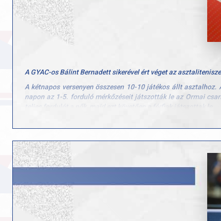
porondon, ami szerintem nagy szó. A helyszínen gyakorlatilag e
két meccs el van osztva, és nem hat órán belül kell ismét asztal
mindent a jó szereplés érdekében” – mondta el Vígh Zsolt.
A győrieknél Bálint Bernadett, Szvitacs Alexa és Barcsai Sophie 
A győriek pénteken 10 órakor a Lille, 16-kor a Dabcze csapatáva
Forrás:
kisalfold.hu
A GYAC-os Bálint Bernadett sikerével ért véget az asztaliteni
A kétnapos versenyen összesen 10-10 játékos állt asztalhoz. A
napon az 1-5. forduló mérkőzéseit játszották le az Ormai csar
teljes fordulót a nők, majd ezt követően a férfiak játszottak le.
A nők versenyén első számú várományosaként Bálint Bernade
veretlenül nyerte meg a női Top 10 bajnokságát. A második hel
Szosznyák Emmáé lett a bronzérem.
Novemberben Spanyolországban kezdi meg Európa-kupa szerep
összeállítású GYAC Aréna magyar bajnok együttese. Női csapa
a férfiaknál tornarendszerben bonyolítják le a selejtezős párh
asztalhoz Spanyolországban. A győriekre komoly kihívás vár, h