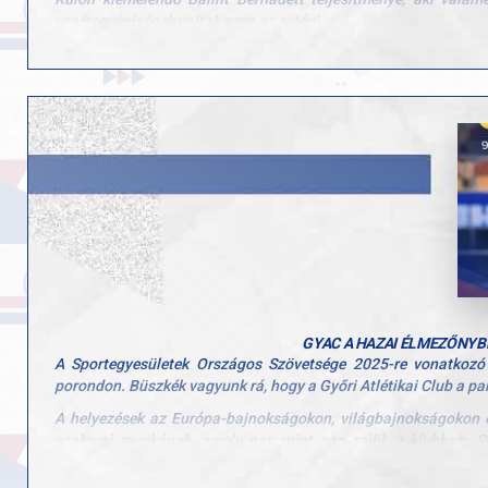
vezéregyéniségek voltak ezen az estén!
Gratulálunk a csapatnak a küzdeni tudásáért és a remek teljesí
GYAC A HAZAI ÉLMEZŐNYB
A Sportegyesületek Országos Szövetsége 2025-re vonatkozó
porondon. Büszkék vagyunk rá, hogy a Győri Atlétikai Club a pa
A helyezések az Európa-bajnokságokon, világbajnokságokon é
szakmai munkának, amely nap mint nap zajlik a klubban. Sp
szerepeljen az ország legjobbjai között.