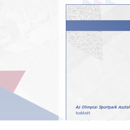
Az Olimpiai Sportpark Aszta
tudását.
A GYAC versenyzői ezúttal sem 