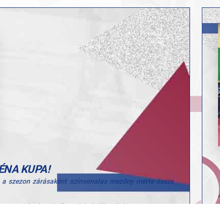
ÉNA KUPA!
l a szezon zárásaként színvonalas mezőny mérte össze
erzett, így hazai sikernek is örülhettünk!