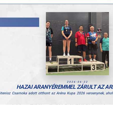
2026-06-22
HAZAI ARANYÉREMMEL ZÁRULT AZ AR
litenisz Csarnoka adott otthont az Aréna Kupa 2026 versenynek, aho
maradtak érem nélkül, hiszen Kozári Julka kiváló játékkal aranyérmet sz