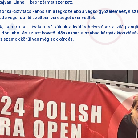
ajvani Linnel – bronzérmet szerzett.
Csonka–Szvitacs kettős állt a legközelebb a végső győzelemhez, hiszen
k, de végül döntő szettben vereséget szenvedtek.
k, hamarosan hivatalossá válnak a kvótás helyezések a világrangl
ön, ahol és az azt követő időszakban a szabad kártyák kiosztásával
ros számok körül van még sok kérdés.