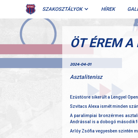
SZAKOSZTÁLYOK
HÍREK
GAL
ÖT ÉREM A
2024-04-01
Asztalitenisz
Ezüstösre sikerült a Lengyel Ope
Szvitacs Alexa ismét minden szá
A paralimpiai bronzérmes asztal
Andrással is a dobogó második fok
Arlóy Zsófia vegyesben szintén más