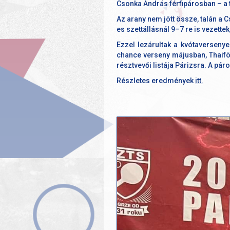
Csonka András férfipárosban – a t
Az arany nem jött össze, talán a 
es szettállásnál 9–7 re is vezette
Ezzel lezárultak a kvótaversenye
chance verseny májusban, Thaiföld
résztvevői listája Párizsra. A pá
Részletes eredmények
itt.