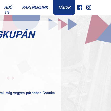
TÁBOR
ADÓ
PARTNEREINK
1%
ÁGKUPÁN
ával, míg vegyes párosban Csonka