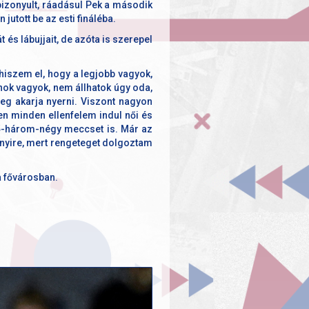
 bizonyult, ráadásul Pek a második
jutott be az esti fináléba.
 és lábujjait, de azóta is szerepel
iszem el, hogy a legjobb vagyok,
jnok vagyok, nem állhatok úgy oda,
g akarja nyerni. Viszont nagyon
en minden ellenfelem indul női és
tő-három-négy meccset is. Már az
ennyire, mert rengeteget dolgoztam
a fővárosban.