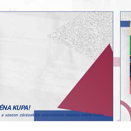
ÉNA KUPA!
l a szezon zárásaként színvonalas mezőny mérte össze
erzett, így hazai sikernek is örülhettünk!