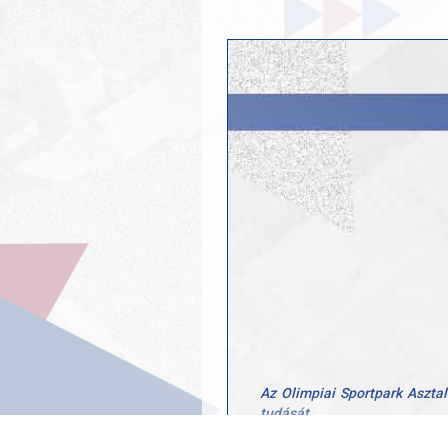
Az Olimpiai Sportpark Aszta
tudását.
A GYAC versenyzői ezúttal sem 