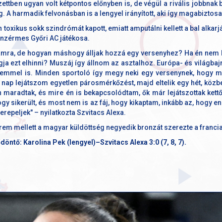
ttben ugyan volt kétpontos előnyben is, de végül a rivális jobbnak
 A harmadik felvonásban is a lengyel irányított, aki így magabiztosan 
toxikus sokk szindrómát kapott, emiatt amputálni kellett a bal alkarját
ronzérmes Győri AC játékosa.
amra, de hogyan máshogy álljak hozzá egy versenyhez? Ha én nem h
ja ezt elhinni? Muszáj így állnom az asztalhoz. Európa- és világba
mel is. Minden sportoló így megy neki egy versenynek, hogy me
ő nap lejátszom egyetlen párosmérkőzést, majd eltelik egy hét, közb
n maradtak, és mire én is bekapcsolódtam, ők már lejátszottak ket
gy sikerült, és most nem is az fáj, hogy kikaptam, inkább az, hogy 
erepeljek" – nyilatkozta Szvitacs Alexa.
érem mellett a magyar küldöttség negyedik bronzát szerezte a franci
öntő: Karolina Pek (lengyel)–Szvitacs Alexa 3:0 (7, 8, 7).