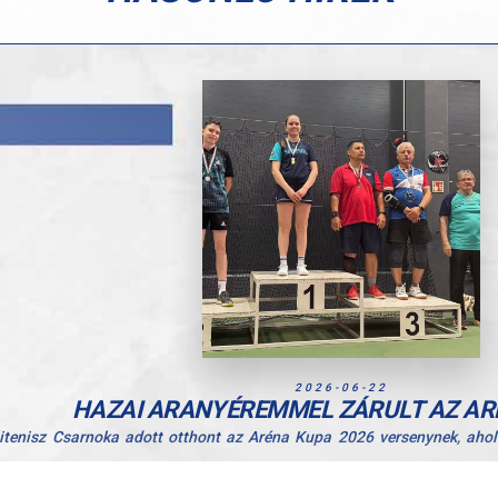
2026-06-22
HAZAI ARANYÉREMMEL ZÁRULT AZ AR
litenisz Csarnoka adott otthont az Aréna Kupa 2026 versenynek, aho
maradtak érem nélkül, hiszen Kozári Julka kiváló játékkal aranyérmet sz