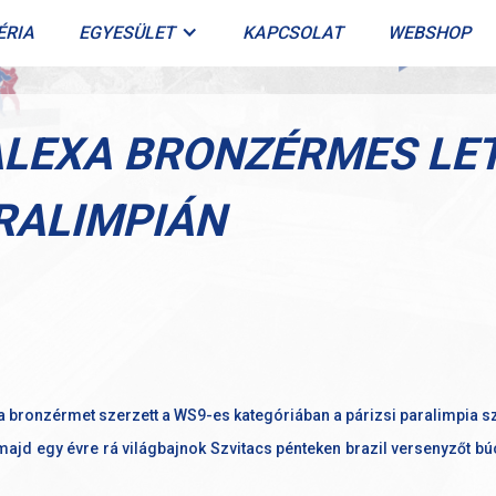
ÉRIA
EGYESÜLET
KAPCSOLAT
WEBSHOP
ALEXA BRONZÉRMES LET
ARALIMPIÁN
xa bronzérmet szerzett a WS9-es kategóriában a párizsi paralimpia 
jd egy évre rá világbajnok Szvitacs pénteken brazil versenyzőt búc