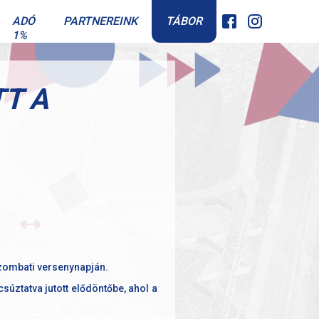
TÁBOR
ADÓ
PARTNEREINK
1%
T A
szombati versenynapján.
súztatva jutott elődöntőbe, ahol a