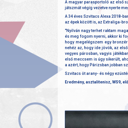
A magyar parasportoló az első sze
játszmát végig vezetve nyerte meg.
A 34 éves Szvitacs Alexa 2018-ban 
az épek között is, az Extraliga-b
"Nyilván nagy terhet raktam mag
és meg fogom nyerni, akkor ki fog
hogy megelégszem egy bronzérem
nehéz az, hogy ide jövök, az els
vegyes párosban, vagyis játékba
első meccsem is úgy sikerült, aho
a azért, hogy Párizsban jobban sz
Szvitacs öt arany- és négy ezüst
Eredmény, asztalitenisz, WS9, előd