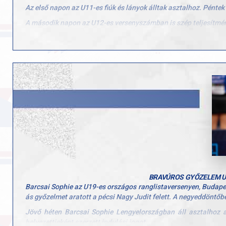
Az első napon az U11-es fiúk és lányok álltak asztalhoz. Pénte
A második napon az U12-es versenyszámban is szép teljesítmén
A harmadik versenynapon az U13-as korosztály állt asztalhoz, 
győztestől kapott ki.
A négynapos esemény utolsó napján, a győri Club Arénában, 
győztese a BVSC Zugló csapata lett.
BRAVÚROS GYŐZELEM U
Barcsai Sophie az U19-es országos ranglistaversenyen, Budapes
ás győzelmet aratott a pécsi Nagy Judit felett. A negyeddöntőbe
Jövő héten Barcsai Sophie Lengyelországban áll asztalhoz a
helyezettjeként szerzett indulási jogot.