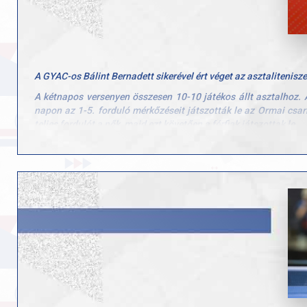
mindent a jó szereplés érdekében” – mondta el Vígh Zsolt.
A győrieknél Bálint Bernadett, Szvitacs Alexa és Barcsai Sophie 
A győriek pénteken 10 órakor a Lille, 16-kor a Dabcze csapatáva
Forrás:
kisalfold.hu
A GYAC-os Bálint Bernadett sikerével ért véget az asztaliteni
A kétnapos versenyen összesen 10-10 játékos állt asztalhoz. A
napon az 1-5. forduló mérkőzéseit játszották le az Ormai csar
teljes fordulót a nők, majd ezt követően a férfiak játszottak le.
A nők versenyén első számú várományosaként Bálint Bernade
veretlenül nyerte meg a női Top 10 bajnokságát. A második hel
Szosznyák Emmáé lett a bronzérem.
Novemberben Spanyolországban kezdi meg Európa-kupa szerep
összeállítású GYAC Aréna magyar bajnok együttese. Női csapa
a férfiaknál tornarendszerben bonyolítják le a selejtezős párh
asztalhoz Spanyolországban. A győriekre komoly kihívás vár, h