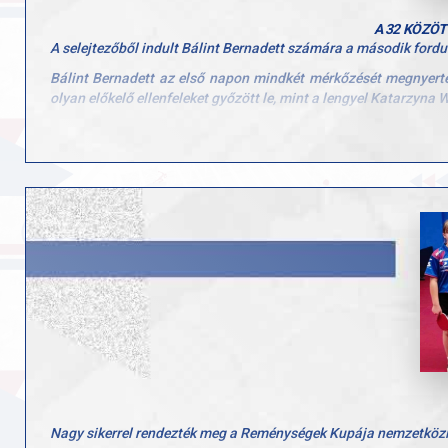
A 32 KÖZÖ
A selejtezőből indult Bálint Bernadett számára a második fordul
Bálint Bernadett az első napon mindkét mérkőzését megnyerte a
olyan előkelő ellenfeleket győzött le, mint a lengyel Katarzyna W
A folytatásban tovább menetelt, 4–1-re diadalmaskodott az ola
azonban már túl nagy falatnak bizonyult a számára, így a 32 köz
Nagy sikerrel rendezték meg a Reménységek Kupája nemzetközi 