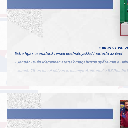
SIKERES ÉVKEZ
Extra ligás csapatunk remek eredményekkel indította az évet:
- Január 16-án idegenben arattak magabiztos győzelmet a Debr
- Január 18-án hazai pályán is bizonyítottak, ahol a BS Plastic 
- Január 19-én a PTE PEAC Pécs csapatához látogattunk. Bár 
hogy a következő fordulókban ismét a legjobb formánkat hozzu
Utánpótlás játékosaink is kitettek magukért a Budapest Bajnok
- Péntek Gábor Levente U13-ban bronzérmet szerzett, U12-ben p
- Bancsó Belián, Németh Bence és Nagy Marci is szép teljesítmé
- Kozári Julka, Szabó Zsófi és Szűcs Panni is remekül játszottak
Gratulálunk minden játékosnak és edzőnek a fantasztikus ere