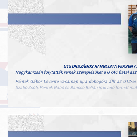
U15 ORSZÁGOS RANGLISTA VERSENY 
Nagykanizsán folytatták remek szereplésüket a GYAC fiatal asz
Péntek Gábor Levente vasárnap újra dobogóra állt az U12-es k
Szabó Zsófi, Péntek Gabó és Bancsó Belián is kiváló formát mutat
Gratulálunk minden résztvevőnek és külön az érmes versenyzők