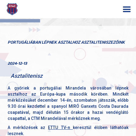
PORTUGÁLIÁBAN LÉPNEK ASZTALHOZ ASZTALITENISZEZŐINK
2024-12-13
Asztalitenisz
A győriek a portugáliai Mirandela városában lépnek
asztalhoz az Európa-kupa második körében. Mindkét
mérkőzésüket december 14-én, szombaton játsszák, előbb
9.30 órai kezdettel a spanyol MIRÓ Ganxets Costa Daurada
csapatával, majd délután 15 órakor a hazai vendéglátó
csapattal, a CTM Mirandelával mérkőznek meg.
A mérkőzések az
ETTU TV-n
keresztül élőben láthatóak
lesznek.