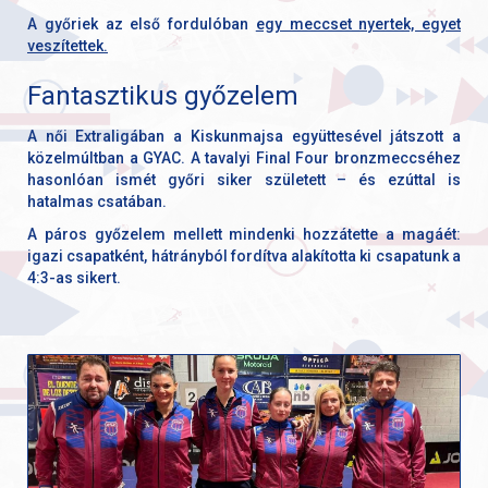
A győriek az első fordulóban
egy meccset nyertek, egyet
veszítettek.
Fantasztikus győzelem
A női Extraligában a Kiskunmajsa együttesével játszott a
közelmúltban a GYAC. A tavalyi Final Four bronzmeccséhez
hasonlóan ismét győri siker született – és ezúttal is
hatalmas csatában.
A páros győzelem mellett mindenki hozzátette a magáét:
igazi csapatként, hátrányból fordítva alakította ki csapatunk a
4:3-as sikert.