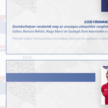
EZÜSTÉREMMEL
Szombathelyen rendezték meg az országos utánpótlás ranglista
Gábor, Bancsó Belián, Nagy Marci és Gadagh Dani képviselte a
Péntek Gábor fantasztikus formában játszott és egészen a döntő
Kozári Julka és Bancsó Belián a negyeddöntőig jutottak, míg Szű
Gratulálunk minden játékosunknak a remek teljesítményhez és 