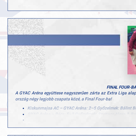
A Final Four bronz csatáját így 4-1 arányban megnyerve a Kec
Hatalmas siker ez, hiszen sikerült a lányoknak megismételni a ta
GRATULÁLUNK Bálint Bernadett, Szvitacs Alexa, Barcsai Sophi
Köszönjük a GYAC és a Club Aréna támogatását és reméljük más
Köszönjük az edzők, segítők munkáját, közreműködését és minde
FINAL FOUR-BA
A GYAC Aréna együttese nagyszerűen zárta az Extra Liga alap
ország négy legjobb csapata közé, a Final Four-ba!
Kiskunmajsa AC – GYAC Aréna: 2–5 Győzelmek: Bálint Ber
GYAC Aréna – Pécs: 5–2 Győzelmek: Szvitacs Alexa 2, Bar
GYAC Aréna – Szeged: 7–0Magabiztos siker a délutáni mé
Szívből gratulálunk Bálint Bernadettnek, Szvitacs Alexának 
ennek a sikernek!