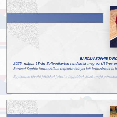
Jöhet a Final Four, hajrá GYAC Aréna, hajrá Győr!
BARCSAI SOPHIE TAR
2025. május 18-án Soltvadkerten rendezték meg az U19-es ors
Barcsai Sophie fantasztikus teljesítménnyel két bronzérmet is b
Egyéniben kiváló játékkal jutott a legjobbak közé, majd párosb
Szívből gratulálunk, Sophie-nak és Nórának! Csak így tovább!