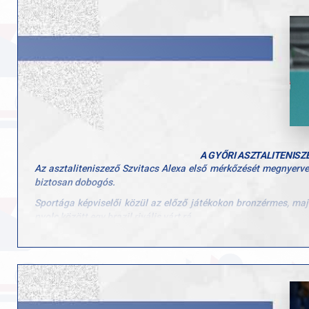
Extraliga-bronzérmes Győri AC játékosa.
"Nyilván nagy terhet raktam magamra, de hogyan máshogy állj
akkor ki fogja ezt elhinni? Muszáj így állnom az asztalhoz. 
Minden sportoló így megy neki egy versenynek, hogy meg a
párosmérkőzést, majd eltelik egy hét, közben minden ellenfelem
lejátszottak kettő-három-négy meccset is. Már az első meccsem i
mert rengeteget dolgoztam a azért, hogy Párizsban jobban szere
Szvitacs öt arany- és négy ezüstérem mellett a magyar küldötts
Eredmény, asztalitenisz, WS9, elődöntő: Karolina Pek (lengyel)–S
A GYŐRI ASZTALITENISZ
Az asztaliteniszező Szvitacs Alexa első mérkőzését megnyerve
biztosan dobogós.
Sportága képviselői közül az előző játékokon bronzérmes, majd
nyolc között egy brazil rivális várt rá.
A mérkőzés óriási csatát hozott, a magyar asztaliteniszezőnek 
hogy a végén, 11–12-nél meccslabdát is hárítania kellett.
Az elődöntőt (12.00) és a döntőt (20.15) szombaton rendezik, el
A 34 éves Szvitacs Alexa 2018-ban toxikus sokk szindrómát kapott,
Extraliga-bronzérmes Győri AC játékosa.