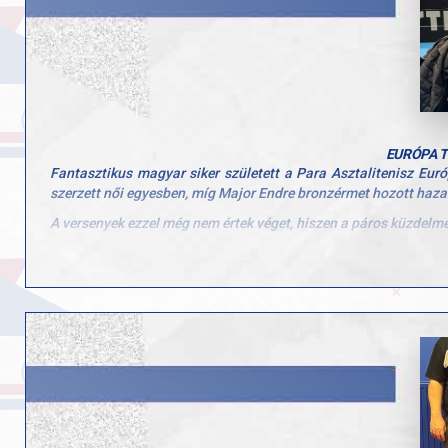
EURÓPA T
Fantasztikus magyar siker született a Para Asztalitenisz Eu
szerzett női egyesben, míg Major Endre bronzérmet hozott haza
A versenyek ezzel még nem értek véget, hiszen a páros küzdelme
Részletek:
https://asztaliteniszezz.hu/szvitacs-alexa-europa-bajnok-maj
fbclid=IwY2xjawOjrw1leHRuA2FlbQIxMABicmlkETBoQVF4
cxLJ3zi_jFxnSzD1TA2sPyib86tsFlREnag_6AGJOOn_aem_qZo