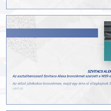
SZVITACS ALE
Az asztaliteniszező Szvitacs Alexa bronzérmet szerzett a WS9-
Az előző játékokon bronzérmes, majd egy évre rá világbajnok S
várt rá.
A magyar parasportoló az első szettben ugyan volt kétpontos el
nyerte meg. A harmadik felvonásban is a lengyel irányított, aki 
A 34 éves Szvitacs Alexa 2018-ban toxikus sokk szindrómát kapott,