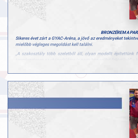
BRONZÉREM A PAR
Sikeres évet zárt a GYAC-Aréna, a jövő az eredményeket tekint
mielőbb végleges megoldást kell találni.
„A szakosztály több szeletből áll, olyan modellt építettünk
természetesen az utánpótlásra is nagy hangsúlyt fektetünk” – k
Az év kiemelkedő eseménye a paralimpia volt. Páriszban Arlóy Z
„Lehetett volna egy harmadik indulónk, de Csonka András méltatl
hátrébb lévő sportoló kapta meg. Mikor erre rákérdeztünk, nagy
és roppant igazságtalan volt, leginkább Andrással szemben, a
elismerésre méltó, Alexa harmadik helye szerintem nagy fegy
mindenképpen megsüvegelendő” – folytatta Vígh Zsolt, aki az 
„Bálint Bernadett magyar bajnok lett párosban a győri ország
párosban második, Barcsai Sophie – aki mindössze 15 éves páros
játékosaink, hiszen az országos ranglistaversenyeken is folyam
Barcsai U15-ben egyéniben és párosban, U19-ben párosban let