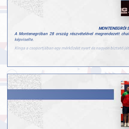
Gratulálunk a teljes magyar csapatnak az eredményekhez és az e
MONTENEGRÓI S
A Montenegróban 28 ország részvételével megrendezett chall
képviselte.
Kinga a csoportjában egy mérkőzést nyert és nagyon biztató já
Alexa az egyéniben szerzett bronz érme után párosban a lengyel
Montenegró után folytatás Szlovéniában!
A nagyon sűrű nemzetközi program hétfőn folytatódott Szlovéniá
verseny keretében.
A jubileumi tornán rekord létszámú mezőny képviselteti magát
A magyar résztvevők, akiknek szurkolhatunk: Szvitacs Alexa, Ar
Hajrá Magyarok, Hajrá GYAC asztalitenisz!