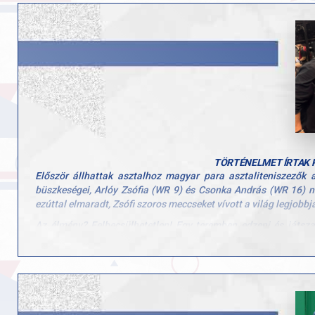
TÖRTÉNELMET ÍRTAK 
Először állhattak asztalhoz magyar para asztaliteniszező
büszkeségei, Arlóy Zsófia (WR 9) és Csonka András (WR 16) ne
ezúttal elmaradt, Zsófi szoros meccseket vívott a világ legjobbjai
Az élmény? Felbecsülhetetlen! Egy teremben edzeni és játsz
hatalmas motiváció volt! A verseny nemcsak szakmai fejlődés
vehettek részt ezen a rangos eseményen.
Ez csak a kezdet! Ha a WTT továbbra is nyitott a para versenyző
Köszönjük Zsófinak és Andrisnak, hogy képviselték Magyarorszá