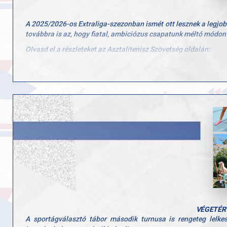
A 2025/2026-os Extraliga-szezonban ismét ott lesznek a legjobb
továbbra is az, hogy fiatal, ambiciózus csapatunk méltó módon
Olvasd el a részleteket az Asztalitenisz Szövetség oldalán:
https://asztaliteniszezz.hu/extraliga-bemutatkozik-a-gyac-are
fbclid=IwY2xjawNizBBleHRuA2FlbQIxMABicmlkETBoQVF4
7KYheBBQJ9mGn6kElycLHCWBjZ6HEQMdq9Sn8w_aem_iOGnQ
VÉGETÉRT
A sportágválasztó tábor második turnusa is rengeteg lelke