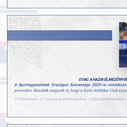
Gratulálunk a csapatnak a küzdeni tudásáért és a remek teljesí
GYAC A HAZAI ÉLMEZŐNYB
A Sportegyesületek Országos Szövetsége 2025-re vonatkozó
porondon. Büszkék vagyunk rá, hogy a Győri Atlétikai Club a pa
A helyezések az Európa-bajnokságokon, világbajnokságokon é
szakmai munkának, amely nap mint nap zajlik a klubban. Sp
szerepeljen az ország legjobbjai között.
Köszönjük minden parasportolónknak és felkészítőjüknek az elhi