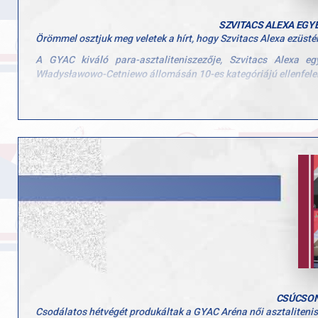
SZVITACS ALEXA EGY
Örömmel osztjuk meg veletek a hírt, hogy Szvitacs Alexa ezüst
A GYAC kiváló para-asztaliteniszezője, Szvitacs Alexa e
Władysławowo-Cetniewo állomásán 10-es kategóriájú ellenfelekk
A döntőben a brazil Alexandre Brunával vívott kiélezett csatát, 
Alexa ismét megmutatta, hogy nemcsak hazai, de nemzetközi szi
Továbbá hálásan köszönjük Vigh Zsoltnak, a Győri Atlétikai 
példaértékű szakmai munkáját.
CSÚCSON
Csodálatos hétvégét produkáltak a GYAC Aréna női asztaliten