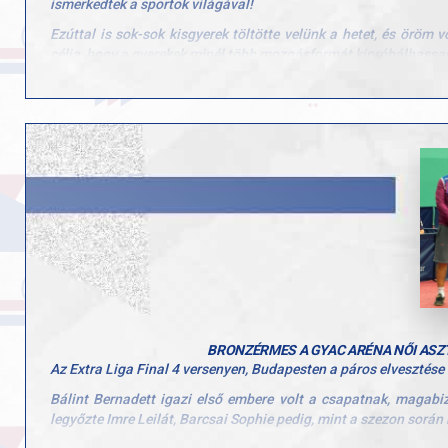
ismerkedtek a sportok világával!
Ezúttal is sok-sok kisgyerek töltötte velünk a hetet, és öröm
célja, hogy a gyerekek minél több mozgásformát kipróbálhassan
Köszönjük minden edzőnek, segítőnek és szülőnek, hogy hozzájár
tábornak!
BRONZÉRMES A GYAC ARÉNA NŐI ASZ
Az Extra Liga Final 4 versenyen, Budapesten a páros elvesztése
Bálint Bernadett igazi első embere volt a csapatnak, magab
legyőzte Imre Leilát, Barcsai Sophie pedig, mint a szezon során