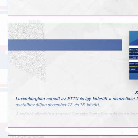
családjaikat" – írta közösségi oldalán klubunk.
S
Luxemburgban sorsolt az ETTU és így kiderült a nemzetközi t
asztalhoz álljon december 12. és 15. között.
A győriek ellenfele a spanyol Ganxets Costa Daurada és a házi