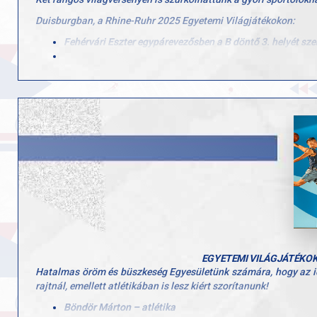
Duisburgban, a Rhine-Ruhr 2025 Egyetemi Világjátékokon:
Fehérvári Eszter egypárevezősben a B döntő 3. helyét szer
Csizmadia Ádám és Gasztonyi Péter László kormányos nélkü
Szőllősi Balázs egypárevezősben 18. lett, a mix négypáre
Felkészítő edzők: Dr. Alföldi Zoltán, Lőrincz Attila
Poznańban, a 2025-ös U23-as világbajnokságon Angyal Zsófia n
így összesítésben a 14. helyen zártak.
Edzők: Molnár Dezső (válogatott), Dr. Alföldi Zoltán (a GYAC ve
Szívből gratulálunk minden versenyzőnek és edzőnek! Köszönjü
EGYETEMI VILÁGJÁTÉKOK 
Hatalmas öröm és büszkeség Egyesületünk számára, hogy az ide
rajtnál, emellett atlétikában is lesz kiért szorítanunk!
Böndör Márton – atlétika