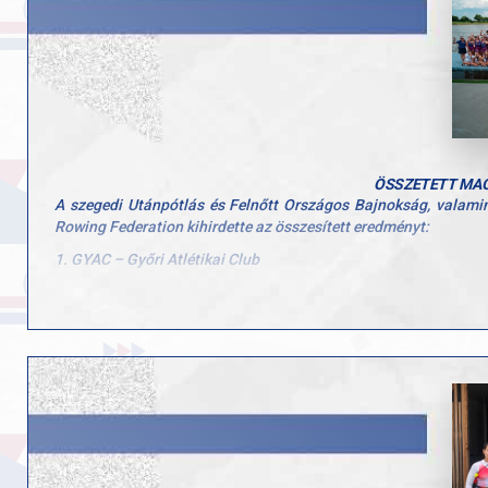
ÖSSZETETT MAG
A szegedi Utánpótlás és Felnőtt Országos Bajnokság, valami
Rowing Federation kihirdette az összesített eredményt:
1. GYAC – Győri Atlétikai Club
2. Csepel Evezős Klub
3. Budapest Evezős Egylet
Hatalmas gratuláció jár minden sportolónknak és edzőnknek, ak
Vezetőedző: Dr. Alföldi Zoltán
Utánpótlás edző: Bíró Lakó Szandra
Para és utánpótlás edző: Nagy Gábor