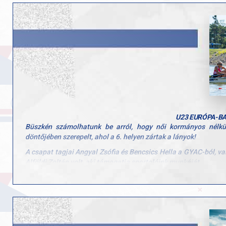
Az elmúlt évek eredményeiből kiindulva a célunk nem lehet má
Ehhez elengedhetetlen bázisunk növelése minden korosztály
Hiszem, hogy ezekkel a lépésekkel nemcsak megőrizzük vezető 
Hajrá GYAC Evezés – együtt haladunk tovább előre, még nagyobb
U23 EURÓPA-B
Büszkén számolhatunk be arról, hogy női kormányos nélkü
döntőjében szerepelt, ahol a 6. helyen zártak a lányok!
A csapat tagjai Angyal Zsófia és Bencsics Hella a GYAC-ból, v
Alföldi Zoltán volt, aki támogatja sportolóink munkáját.
Eredményük értékes bizonyítéka annak, hogy a kemény munka é
kívánunk a folytatáshoz!