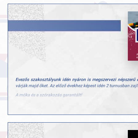
fellebbezésünket, hiszen meggyőződésünk, hogy a döntés és a g
Büszkék vagyunk sportolóinkra, akik a fair play szelleméb
támogatást, a szurkolást és a biztató szavakat, amelyek erőt
helyzetben előre visz bennünket.
Evezős szakosztályunk idén nyáron is megszervezi népszerű e
várják majd őket. Az előző évekhez képest idén 2 turnusban zajl
A móka és a szórakozás garantált!
A programról: A tábor hétfőtől-péntekig 8-16 óra között zajlik,
meg az evezős sportággal, a vízi élettel. Ebéd egységesen a 
majd választani.
A tábor díja: 50.000 Ft
Testvérkedvezménnyel: 40.000 Ft