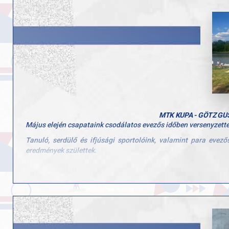
MTK KUPA - GÖTZ G
Május elején csapataink csodálatos evezős időben versenyzettek
Tanuló, serdülő és ifjúsági sportolóink, valamint para eve
eredmények születtek.
Eredményeink:
Aranyérmesek:
Férfi ifjúsági egypár: Kovács Kolos
Férfi tanuló 13-14 éves kétpár: Varga Boldizsár, Sáhó Illés
Női UP PR3 ID kétpár: Juhász Kinga