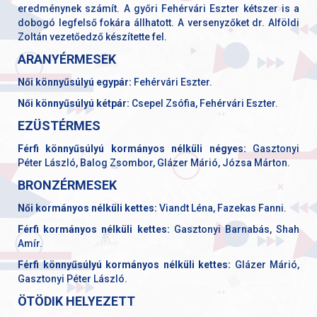
eredménynek számít. A győri Fehérvári Eszter kétszer is a
dobogó legfelső fokára állhatott. A versenyzőket dr. Alföldi
Zoltán vezetőedző készítette fel.
ARANYÉRMESEK
Női könnyűsúlyú egypár:
Fehérvári Eszter.
Női könnyűsúlyú kétpár:
Csepel Zsófia, Fehérvári Eszter.
EZÜSTÉRMES
Férfi könnyűsúlyú kormányos nélküli négyes:
Gasztonyi
Péter László, Balog Zsombor, Glázer Márió, Józsa Márton.
BRONZÉRMESEK
Női kormányos nélküli kettes:
Viandt Léna, Fazekas Fanni.
Férfi kormányos nélküli kettes:
Gasztonyi Barnabás, Shah
Amír.
Férfi könnyűsúlyú kormányos nélküli kettes:
Glázer Márió,
Gasztonyi Péter László.
ÖTÖDIK HELYEZETT