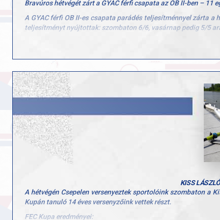
Bravúros hétvégét zárt a GYAC férfi csapata az OB II-ben – 11 e
A GYAC férfi OB II-es csapata parádés teljesítménnyel zárta a
teljesítményt nyújtottak: szombaton 6/6, vasárnap pedig 5/5 a
A remek szereplés nem maradt jutalom nélkül: a GYAC csapata be
A csapat tagjai: Molnár Máté, Vörös Kristóf, Eisenkolb Máté, Tra
Gratulálunk minden csapattagnak és felkészítő edzőnek! Sok sik
KISS LÁSZLÓ
A hétvégén Csepelen versenyeztek sportolóink szombaton a Ki
Kupán tanuló 14 éves versenyzőink vettek részt.
FEC Kupa eredményei: