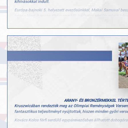
kihívásokkal indult.
Európa-bajnoki 5. helyezett evezősünkkel, Makai Samuval besz
tette a lécet, hogyan élte meg a téli, hathetes sérülés miatti ké
Az interjúból az is kiderül, hogy mi segítette át a nehézségeken
Nézzétek meg a vele készült interjút ide kattintva: https://w
ARANY- ÉS BRONZÉRMEKKEL TÉRTE
Kruszwicában rendezték meg az Olimpiai Reménységek Versenyét,
fantasztikus teljesítményt nyújtottak, hiszen minden győri ver
Kovács Kolos férfi serdülő egypárevezősben állhatott dobogóra,