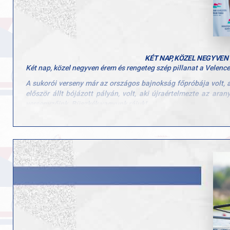
KÉT NAP, KÖZEL NEGYVEN
Két nap, közel negyven érem és rengeteg szép pillanat a Velenc
A sukorói verseny már az országos bajnokság főpróbája volt, a
először állt bójázott pályán, volt, aki újraértelmezte az ara
versenyzőink. Büszkék vagyunk rájuk!
Az eredmények pedig magukért beszélnek:
17 aranyérem
19 ezüstérem
16 bronzérem
Külön gratuláció jár minden egyes versenyzőnknek, a csapatoka
szép emlék marad, mi pedig már az Országos Bajnokságra han
Hajrá GYAC! Hajrá evezés!