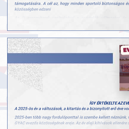
Köszönjük a felkészítő edzők munkáját: Biró-Lakó Szandra, Kren
támogatására. A cél az, hogy minden sportoló biztonságos és
Gratulálunk minden versenyzőnknek a téli munka meghozta gyüm
közösségben edzeni
Az új ergométerek segítségével a sportolók változatos és
táborokban és nyílt programokon is használjuk majd. A fejles
felé, aki nehezebb körülmények között keresi a mozgás örömét és
Az eszközök beszerzése a Magyar Paralimpiai Bizottság é
keretében valósult meg.
ÍGY ÉRTÉKELTE AZ E
A 2025-ös év a változások, a kitartás és a bizonyított erő éve vo
2025-ben több nagy fordulóponttal is szembe kellett néznünk, 
GYAC evezős közösségének ereje. Az év eleji kihívások ellenére