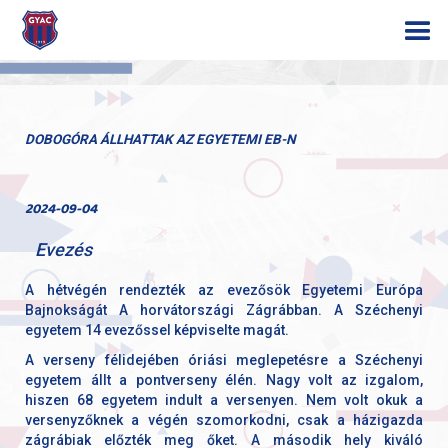
DOBOGÓRA ÁLLHATTAK AZ EGYETEMI EB-N
2024-09-04
Evezés
A hétvégén rendezték az evezősök Egyetemi Európa
Bajnokságát A horvátországi Zágrábban. A Széchenyi
egyetem 14 evezőssel képviselte magát.
A verseny félidejében óriási meglepetésre a Széchenyi
egyetem állt a pontverseny élén. Nagy volt az izgalom,
hiszen 68 egyetem indult a versenyen. Nem volt okuk a
versenyzőknek a végén szomorkodni, csak a házigazda
zágrábiak előzték meg őket. A második hely kiváló