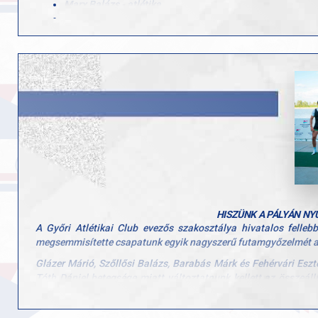
Marx Balázs - atlétika
Fehérvári Eszter – evezés
Csizmadia Ádám – evezés
Szöllősi Balázs – evezés
Gasztonyi Péter – evezés
Velük tart két fantasztikus edzőnk is, akik szakmai munkájukkal 
Böndör Dániel
Dr. Alföldi Zoltán
Július 25–27. között szurkoljatok velünk a magyar és a győri 
Hajrá GYAC, hajrá magyar csapat!
HISZÜNK A PÁLYÁN NY
A
Győri Atlétikai Club evezős szakosztálya hivatalos felle
megsemmisítette csapatunk egyik nagyszerű futamgyőzelmét a
Glázer Márió, Szőllősi Balázs, Barabás Márk és Fehérvári Eszte
Tóth Dániel betegsége miatt változtatnunk kellett az összeállí
helyzetben lehet küzdeni és értéket teremteni.
A futam után benyújtott óvás miatt a versenybíróság törö