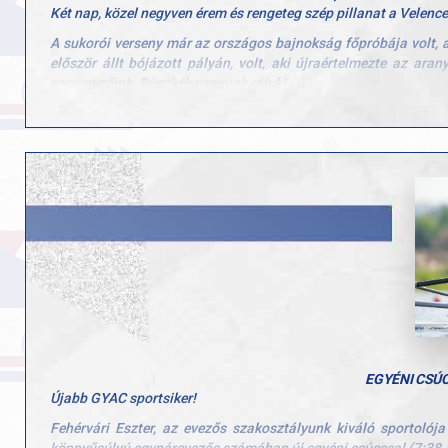
Két nap, közel negyven érem és rengeteg szép pillanat a Velenc
A sukorói verseny már az országos bajnokság főpróbája volt, a
először állt bójázott pályán, volt, aki újraértelmezte az ara
versenyzőink. Büszkék vagyunk rájuk!
Az eredmények pedig magukért beszélnek:
17 aranyérem
19 ezüstérem
16 bronzérem
Külön gratuláció jár minden egyes versenyzőnknek, a csapatoka
szép emlék marad, mi pedig már az Országos Bajnokságra han
Hajrá GYAC! Hajrá evezés!
EGYÉNI CSÚC
Újabb GYAC sportsiker!
Fehérvári Eszter, az evezős szakosztályunk kiváló sportolój