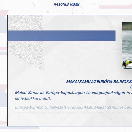
HASONLÓ HÍREK
MAKAI SAMU AZ EURÓPA-BAJNOKSÁ
Makai Samu az Európa-bajnokságon és világbajnokságon is a k
kihívásokkal indult.
Európa-bajnoki 5. helyezett evezősünkkel, Makai Samuval besz
tette a lécet, hogyan élte meg a téli, hathetes sérülés miatti ké
Az interjúból az is kiderül, hogy mi segítette át a nehézségeken
Nézzétek meg a vele készült interjút ide kattintva: https://w