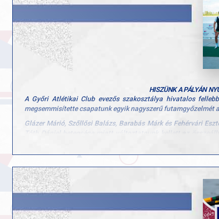
Böndör Dániel
Dr. Alföldi Zoltán
Július 25–27. között szurkoljatok velünk a magyar és a győri 
Hajrá GYAC, hajrá magyar csapat!
HISZÜNK A PÁLYÁN NY
A
Győri Atlétikai Club evezős szakosztálya hivatalos felle
megsemmisítette csapatunk egyik nagyszerű futamgyőzelmét a
Glázer Márió, Szőllősi Balázs, Barabás Márk és Fehérvári Eszte
Tóth Dániel betegsége miatt változtatnunk kellett az összeállí
helyzetben lehet küzdeni és értéket teremteni.
A futam után benyújtott óvás miatt a versenybíróság törö
fellebbezésünket, hiszen meggyőződésünk, hogy a döntés és a g
Büszkék vagyunk sportolóinkra, akik a fair play szelleméb
támogatást, a szurkolást és a biztató szavakat, amelyek erőt
helyzetben előre visz bennünket.