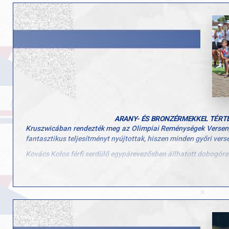
ARANY- ÉS BRONZÉRMEKKEL TÉRTE
Kruszwicában rendezték meg az Olimpiai Reménységek Versenyét,
fantasztikus teljesítményt nyújtottak, hiszen minden győri ver
Kovács Kolos férfi serdülő egypárevezősben állhatott dobogóra,
Papp Csongor és Antal Bence (TEE) a férfi serdülő kétpárevez
Takács Zalán, Poleczki Márk, Goszták Frigyes (CSEK) és Hal
megelőzve aranyérmet ünnepelhettek. Az egység kormányosa a s
A regatta zárószámában újabb győri sikerek születtek, hiszen
az egységet pedig ismét Tóth Bendegúz kormányozta.