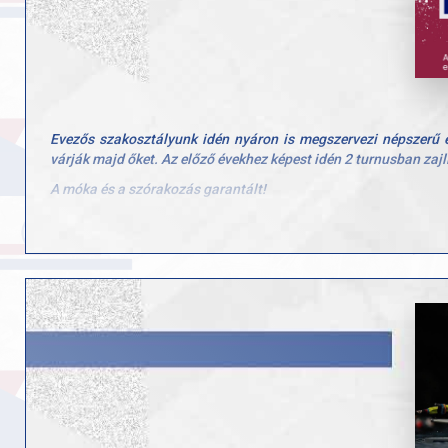
Evezős szakosztályunk idén nyáron is megszervezi népszerű e
várják majd őket. Az előző évekhez képest idén 2 turnusban zajl
A móka és a szórakozás garantált!
A programról: A tábor hétfőtől-péntekig 8-16 óra között zajlik,
meg az evezős sportággal, a vízi élettel. Ebéd egységesen a 
majd választani.
A tábor díja: 50.000 Ft
Testvérkedvezménnyel: 40.000 Ft
GYAC egyesületi tagsággal: 40.000 Ft
Jelentkezés: az alábbi űrlap kitöltésével, illetve a jelentkez
kiállításra a jelentkezést követően. Utaláskor a közlemény rova
https://docs.google.com/forms/d/e/1FAIpQLSf38X4j93SST