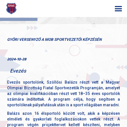
GYŐRI VERSENYZŐ A MOB SPORTVEZETŐI KÉPZÉSÉN
2024-10-28
Evezés
Evezős sportolónk, Szöllősi Balázs részt vett a Magyar
Olimpiai Bizottság Fiatal Sportvezetők Programján, amelyet
az olimpiai kvalifikációban részt vett 18–35 éves sportolók
számára indítottak. A program célja, hogy segítsen a
sportolóknak pályafutásuk után is a sport világában maradni.
Balázs azon 16 élsportoló között volt, akik a képzésen
elméleti és gyakorlati foglalkozásokon vettek részt. A
program végén projekttervet kellett készíteni, melyben