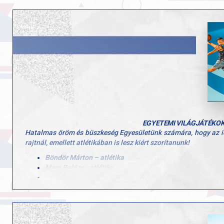
Felkészítő edzők: Dr. Alföldi Zoltán, Lőrincz Attila
Poznańban, a 2025-ös U23-as világbajnokságon Angyal Zsófia n
így összesítésben a 14. helyen zártak.
Edzők: Molnár Dezső (válogatott), Dr. Alföldi Zoltán (a GYAC ve
Szívből gratulálunk minden versenyzőnek és edzőnek! Köszönjü
EGYETEMI VILÁGJÁTÉKOK 
Hatalmas öröm és büszkeség Egyesületünk számára, hogy az ide
rajtnál, emellett atlétikában is lesz kiért szorítanunk!
Böndör Márton – atlétika
Marx Balázs - atlétika
Fehérvári Eszter – evezés
Csizmadia Ádám – evezés
Szöllősi Balázs – evezés
Gasztonyi Péter – evezés
Velük tart két fantasztikus edzőnk is, akik szakmai munkájukkal 