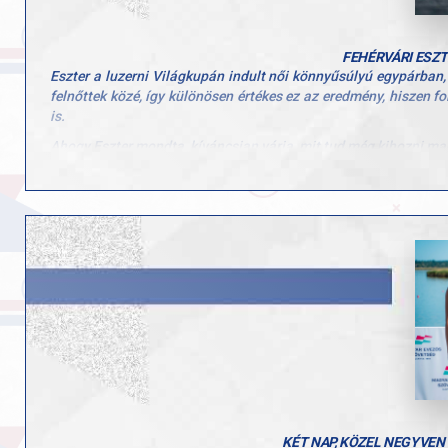
fbclid=IwY2xjawLjSFxleHRuA2FlbQIxMABicmlkETBKc3dFW
EQ_aem_aEP9-W315HvGlFVZPNRWDQ
Tábor helyszíne: 9026 Győr, Kálóczy tér 10. (Kálóczy téri Sport
FEHÉRVÁRI ESZ
Eszter a luzerni Világkupán indult női könnyűsúlyú egypárban, 
További információkért érdeklődj Krenák Mihálynál: +36205
felnőttek közé, így különösen értékes ez az eredmény, hiszen fo
Várunk minden fiatalt sok-sok szeretettel és élménnyel!
is.
Ahogy Eszter mondta, kíváncsian várja, mit tud még kihozni ma
Gratulálunk, Eszter, csak így tovább!
KÉT NAP, KÖZEL NEGYVEN