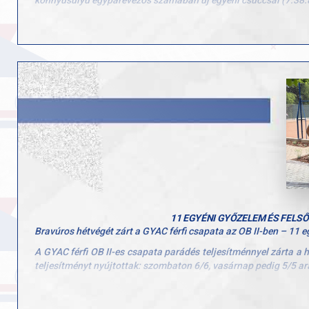
könnyűsúlyú egypárevezős számában új egyéni csúccsal (7:38.84
A versenyt 2025. május 29. és június 1. között rendezték meg Pl
Gratulálunk Eszternek és edzőjének, Dr. Alföldi Zoltánnak is e
11 EGYÉNI GYŐZELEM ÉS FELSŐ
Bravúros hétvégét zárt a GYAC férfi csapata az OB II-ben – 11 e
A GYAC férfi OB II-es csapata parádés teljesítménnyel zárta a
teljesítményt nyújtottak: szombaton 6/6, vasárnap pedig 5/5 a
A remek szereplés nem maradt jutalom nélkül: a GYAC csapata be
A csapat tagjai: Molnár Máté, Vörös Kristóf, Eisenkolb Máté, Tra