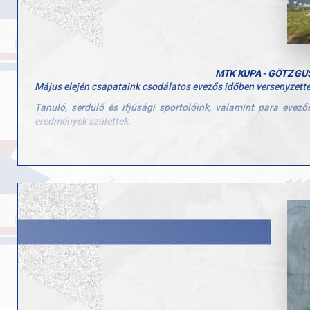
MTK KUPA - GÖTZ G
Május elején csapataink csodálatos evezős időben versenyzettek
Tanuló, serdülő és ifjúsági sportolóink, valamint para eve
eredmények születtek.
Eredményeink:
Aranyérmesek:
Férfi ifjúsági egypár: Kovács Kolos
Férfi tanuló 13-14 éves kétpár: Varga Boldizsár, Sáhó Illés
Női UP PR3 ID kétpár: Juhász Kinga
Segítője: Tóth Ádám
Ezüstérmesek:
Női ifjúsági kétpár: Mózes Mira, Kéri Nóra (SZVSE)
Női ifjúsági kormányos nélküli kettes: Mózes Mira, Rádai Biank
Női felnőtt kormányos nélküli kettes: Mózes Mira, Rádai Bianka