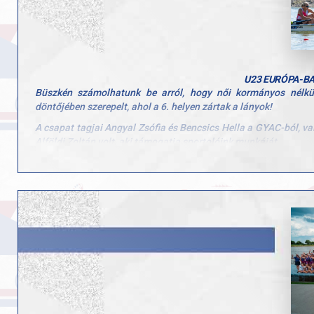
U23 EURÓPA-B
Büszkén számolhatunk be arról, hogy női kormányos nélkü
döntőjében szerepelt, ahol a 6. helyen zártak a lányok!
A csapat tagjai Angyal Zsófia és Bencsics Hella a GYAC-ból, v
Alföldi Zoltán volt, aki támogatja sportolóink munkáját.
Eredményük értékes bizonyítéka annak, hogy a kemény munka é
kívánunk a folytatáshoz!