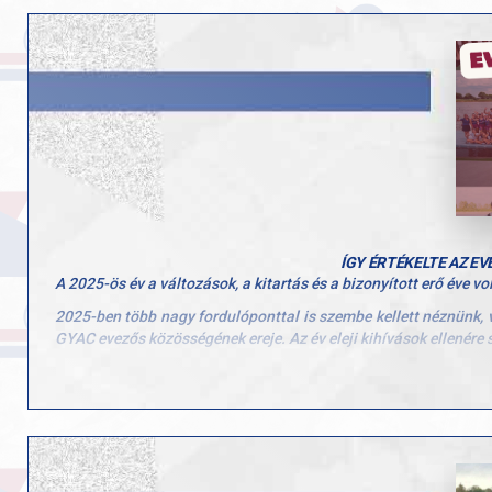
Az eszközök beszerzése a Magyar Paralimpiai Bizottság é
keretében valósult meg.
ÍGY ÉRTÉKELTE AZ E
A 2025-ös év a változások, a kitartás és a bizonyított erő éve vo
2025-ben több nagy fordulóponttal is szembe kellett néznünk, 
GYAC evezős közösségének ereje. Az év eleji kihívások ellenére
Az év első felét a válogatóversenyek határozták meg, ahol spor
Serdülő válogatottba 11 főt,
Ifjúsági válogatottba 6 főt adott klubunk,
Egyetemi versenyeken több, mint 20 fővel vettünk részt,
U23-as válogatottba Angyal Zsófi és Bencsics Hella kapo