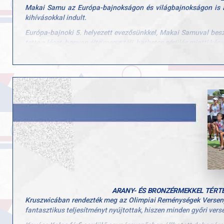
Makai Samu az Európa-bajnokságon és világbajnokságon is a k
kihívásokkal indult.
Európa-bajnoki 5. helyezett evezősünkkel, Makai Samuval besz
tette a lécet, hogyan élte meg a téli, hathetes sérülés miatti ké
Az interjúból az is kiderül, hogy mi segítette át a nehézségeken
Nézzétek meg a vele készült interjút ide kattintva: https://w
ARANY- ÉS BRONZÉRMEKKEL TÉRTE
Kruszwicában rendezték meg az Olimpiai Reménységek Versenyét,
fantasztikus teljesítményt nyújtottak, hiszen minden győri ver