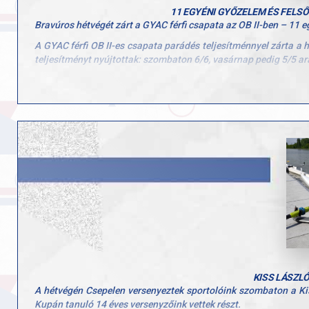
11 EGYÉNI GYŐZELEM ÉS FELSŐ
Bravúros hétvégét zárt a GYAC férfi csapata az OB II-ben – 11 e
A GYAC férfi OB II-es csapata parádés teljesítménnyel zárta a
teljesítményt nyújtottak: szombaton 6/6, vasárnap pedig 5/5 a
A remek szereplés nem maradt jutalom nélkül: a GYAC csapata be
A csapat tagjai: Molnár Máté, Vörös Kristóf, Eisenkolb Máté, Tra
Gratulálunk minden csapattagnak és felkészítő edzőnek! Sok sik
KISS LÁSZLÓ
A hétvégén Csepelen versenyeztek sportolóink szombaton a Ki
Kupán tanuló 14 éves versenyzőink vettek részt.