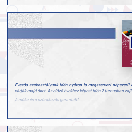
A futam után benyújtott óvás miatt a versenybíróság törö
fellebbezésünket, hiszen meggyőződésünk, hogy a döntés és a g
Büszkék vagyunk sportolóinkra, akik a fair play szelleméb
támogatást, a szurkolást és a biztató szavakat, amelyek erőt
helyzetben előre visz bennünket.
Evezős szakosztályunk idén nyáron is megszervezi népszerű e
várják majd őket. Az előző évekhez képest idén 2 turnusban zajl
A móka és a szórakozás garantált!
A programról: A tábor hétfőtől-péntekig 8-16 óra között zajlik,
meg az evezős sportággal, a vízi élettel. Ebéd egységesen a 
majd választani.
A tábor díja: 50.000 Ft