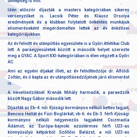
ünnepség is volt.
Idén először díjazták a masters kategóriában sikeres
versenyzőket is. Lacsik Péter és Klausz Orsolya
eredményeik és a klubban folytatott önkéntes munkájuk
elismeréseként megérdemelten lettek az év evezősei
kategóriájukban.
Az év felnőtt és utánpótlás egyesülete is a Győri Atlétikai Club
lett. A paraegyesületek között a második helyet szerezte
meg a GYAC. A Sport XXI-kategóriában is élen végzett a Győri
AC.
Ami az egyéni díjakat illeti, az év felnőttedzője dr. Alföldi
Zoltán, és ő kapta az év utánpótlásedzőjének járó elismerést
is.
A nevelőedzőknél Krenák Mihály harmadik, a paraedzők
között Nagy Gábor második lett.
Díjazták az Eb-4. női ifjúsági kormányos nélküli kettes tagjait,
Bencsis Hellát és Füzi Boglárkát; vb-6. és Eb-3. férfi ifjúsági
kormányos nélküli négyevezős tagjaként Csizmadia
Ádámot; az Európa-bajnoki ezüstérmes férfi U23-as
könnyűsúlyú kétpárból Szőllősi Balázst; a női U23-as