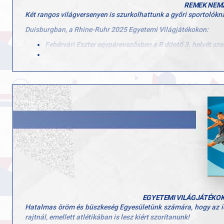
REMEK NEMZ
Két rangos világversenyen is szurkolhattunk a győri sportolókn
Duisburgban, a Rhine-Ruhr 2025 Egyetemi Világjátékokon:
Fehérvári Eszter egypárevezősben a B döntő 3. helyét szer
Csizmadia Ádám és Gasztonyi Péter László kormányos nélkü
Szőllősi Balázs egypárevezősben 18. lett, a mix négypáre
Felkészítő edzők: Dr. Alföldi Zoltán, Lőrincz Attila
Poznańban, a 2025-ös U23-as világbajnokságon Angyal Zsófia n
így összesítésben a 14. helyen zártak.
Edzők: Molnár Dezső (válogatott), Dr. Alföldi Zoltán (a GYAC ve
Szívből gratulálunk minden versenyzőnek és edzőnek! Köszönjü
EGYETEMI VILÁGJÁTÉKOK 
Hatalmas öröm és büszkeség Egyesületünk számára, hogy az ide
rajtnál, emellett atlétikában is lesz kiért szorítanunk!