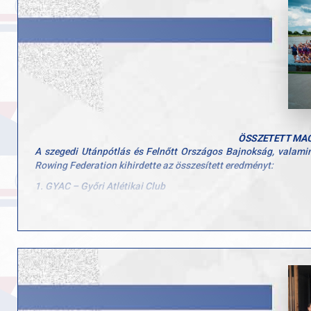
ÖSSZETETT MAG
A szegedi Utánpótlás és Felnőtt Országos Bajnokság, valami
Rowing Federation kihirdette az összesített eredményt:
1. GYAC – Győri Atlétikai Club
2. Csepel Evezős Klub
3. Budapest Evezős Egylet
Hatalmas gratuláció jár minden sportolónknak és edzőnknek, ak
Vezetőedző: Dr. Alföldi Zoltán
Utánpótlás edző: Bíró Lakó Szandra