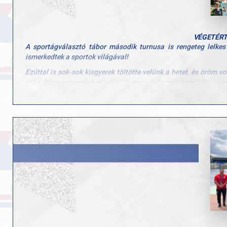
VÉGETÉRT
A sportágválasztó tábor második turnusa is rengeteg lelkes
ismerkedtek a sportok világával!
Ezúttal is sok-sok kisgyerek töltötte velünk a hetet, és öröm 
célja, hogy a gyerekek minél több mozgásformát kipróbálhassan
Köszönjük minden edzőnek, segítőnek és szülőnek, hogy hozzájár
a tábornak!