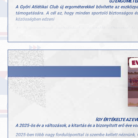
Számos 4–6. helyezés is bizonyítja: erős, széles bázison dolgoz
ÚJ ERGOMÉTE
A Győri Atlétikai Club új ergométerekkel bővítette az eszköz
Köszönjük a felkészítő edzők munkáját: Biró-Lakó Szandra, Kren
támogatására. A cél az, hogy minden sportoló biztonságos és
Gratulálunk minden versenyzőnknek a téli munka meghozta gyüm
közösségben edzeni
Az új ergométerek segítségével a sportolók változatos és
táborokban és nyílt programokon is használjuk majd. A fejles
felé, aki nehezebb körülmények között keresi a mozgás örömét és
Az eszközök beszerzése a Magyar Paralimpiai Bizottság é
keretében valósult meg.
ÍGY ÉRTÉKELTE AZ E
A 2025-ös év a változások, a kitartás és a bizonyított erő éve vo
2025-ben több nagy fordulóponttal is szembe kellett néznünk, 