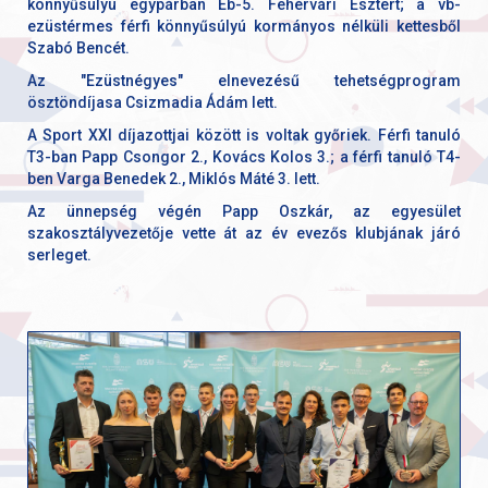
könnyűsúlyú egypárban Eb-5. Fehérvári Esztert; a vb-
ezüstérmes férfi könnyűsúlyú kormányos nélküli kettesből
Szabó Bencét.
Az "Ezüstnégyes" elnevezésű tehetségprogram
ösztöndíjasa Csizmadia Ádám lett.
A Sport XXI díjazottjai között is voltak győriek. Férfi tanuló
T3-ban Papp Csongor 2., Kovács Kolos 3.; a férfi tanuló T4-
ben Varga Benedek 2., Miklós Máté 3. lett.
Az ünnepség végén Papp Oszkár, az egyesület
szakosztályvezetője vette át az év evezős klubjának járó
serleget.