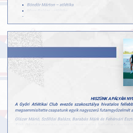
Böndör Márton – atlétika
Marx Balázs - atlétika
Fehérvári Eszter – evezés
Csizmadia Ádám – evezés
Szöllősi Balázs – evezés
Gasztonyi Péter – evezés
Velük tart két fantasztikus edzőnk is, akik szakmai munkájukkal 
Böndör Dániel
Dr. Alföldi Zoltán
Július 25–27. között szurkoljatok velünk a magyar és a győri 
Hajrá GYAC, hajrá magyar csapat!
HISZÜNK A PÁLYÁN NY
A
Győri Atlétikai Club evezős szakosztálya hivatalos felle
megsemmisítette csapatunk egyik nagyszerű futamgyőzelmét a
Glázer Márió, Szőllősi Balázs, Barabás Márk és Fehérvári Eszte
Tóth Dániel betegsége miatt változtatnunk kellett az összeállí
helyzetben lehet küzdeni és értéket teremteni.