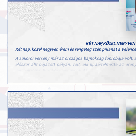
KÉT NAP, KÖZEL NEGYVEN
Két nap, közel negyven érem és rengeteg szép pillanat a Velenc
A sukorói verseny már az országos bajnokság főpróbája volt, a
először állt bójázott pályán, volt, aki újraértelmezte az ara
versenyzőink. Büszkék vagyunk rájuk!
Az eredmények pedig magukért beszélnek:
17 aranyérem
19 ezüstérem
16 bronzérem
Külön gratuláció jár minden egyes versenyzőnknek, a csapatoka
szép emlék marad, mi pedig már az Országos Bajnokságra han
Hajrá GYAC! Hajrá evezés!