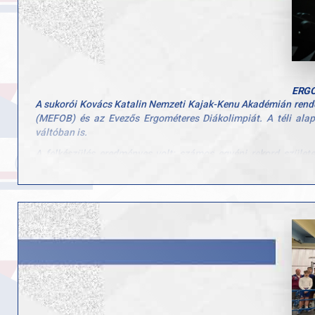
ERGO
A sukorói Kovács Katalin Nemzeti Kajak-Kenu Akadémián rende
(MEFOB) és az Evezős Ergométeres Diákolimpiát. A téli alap
váltóban is.
A felkészülés eredményes volt: számos egyéni rekord szület
dobogóra.
- Aranyérmesek:
Sovány Blanka Vanda (U23, Diákolimpia 17)
Varga Boldizsár (Tanuló 13, Diákolimpia 13)
Gősi András Barnabás (Ifjúsági szabadidős)
Pető Zsolt (Felnőtt PR1)
Szegedy Gergő (Felnőtt PR2)