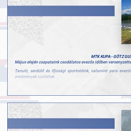
MTK KUPA - GÖTZ G
Május elején csapataink csodálatos evezős időben versenyzettek
Tanuló, serdülő és ifjúsági sportolóink, valamint para eve
eredmények születtek.
Eredményeink:
Aranyérmesek:
Férfi ifjúsági egypár: Kovács Kolos
Férfi tanuló 13-14 éves kétpár: Varga Boldizsár, Sáhó Illés
Női UP PR3 ID kétpár: Juhász Kinga
Segítője: Tóth Ádám