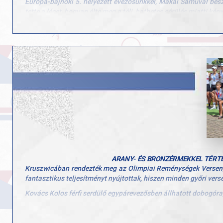
Európa-bajnoki 5. helyezett evezősünkkel, Makai Samuval besz
tette a lécet, hogyan élte meg a téli, hathetes sérülés miatti ké
Az interjúból az is kiderül, hogy mi segítette át a nehézségeken
Nézzétek meg a vele készült interjút ide kattintva: https://w
ARANY- ÉS BRONZÉRMEKKEL TÉRTE
Kruszwicában rendezték meg az Olimpiai Reménységek Versenyét,
fantasztikus teljesítményt nyújtottak, hiszen minden győri ver
Kovács Kolos férfi serdülő egypárevezősben állhatott dobogóra,
Papp Csongor és Antal Bence (TEE) a férfi serdülő kétpárevez