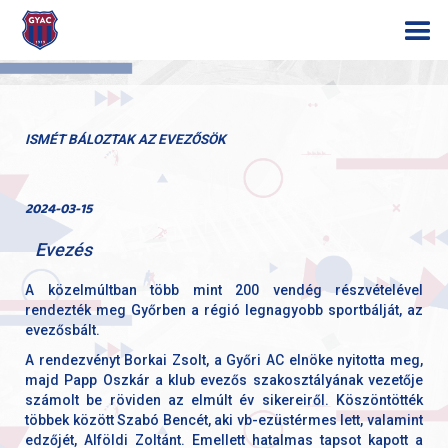
ISMÉT BÁLOZTAK AZ EVEZŐSÖK
2024-03-15
Evezés
A közelmúltban több mint 200 vendég részvételével
rendezték meg Győrben a régió legnagyobb sportbálját, az
evezősbált.
A rendezvényt Borkai Zsolt, a Győri AC elnöke nyitotta meg,
majd Papp Oszkár a klub evezős szakosztályának vezetője
számolt be röviden az elmúlt év sikereiről. Köszöntötték
többek között Szabó Bencét, aki vb-ezüstérmes lett, valamint
edzőjét, Alföldi Zoltánt. Emellett hatalmas tapsot kapott a