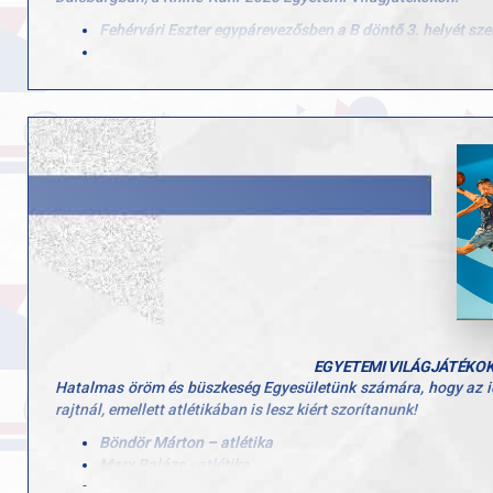
Fehérvári Eszter egypárevezősben a B döntő 3. helyét szer
Csizmadia Ádám és Gasztonyi Péter László kormányos nélkü
Szőllősi Balázs egypárevezősben 18. lett, a mix négypáre
Felkészítő edzők: Dr. Alföldi Zoltán, Lőrincz Attila
Poznańban, a 2025-ös U23-as világbajnokságon Angyal Zsófia n
így összesítésben a 14. helyen zártak.
Edzők: Molnár Dezső (válogatott), Dr. Alföldi Zoltán (a GYAC ve
Szívből gratulálunk minden versenyzőnek és edzőnek! Köszönjü
EGYETEMI VILÁGJÁTÉKOK 
Hatalmas öröm és büszkeség Egyesületünk számára, hogy az ide
rajtnál, emellett atlétikában is lesz kiért szorítanunk!
Böndör Márton – atlétika
Marx Balázs - atlétika
Fehérvári Eszter – evezés