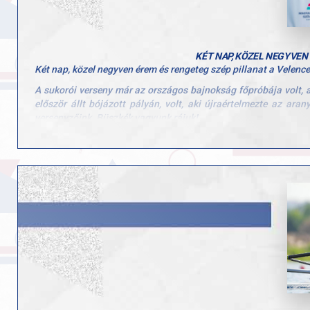
KÉT NAP, KÖZEL NEGYVEN
Két nap, közel negyven érem és rengeteg szép pillanat a Velenc
A sukorói verseny már az országos bajnokság főpróbája volt, a
először állt bójázott pályán, volt, aki újraértelmezte az ara
versenyzőink. Büszkék vagyunk rájuk!
Az eredmények pedig magukért beszélnek:
17 aranyérem
19 ezüstérem
16 bronzérem
Külön gratuláció jár minden egyes versenyzőnknek, a csapatoka
szép emlék marad, mi pedig már az Országos Bajnokságra han
Hajrá GYAC! Hajrá evezés!