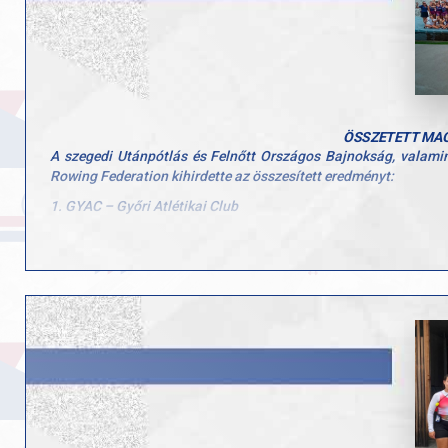
ÖSSZETETT MAG
A szegedi Utánpótlás és Felnőtt Országos Bajnokság, valami
Rowing Federation kihirdette az összesített eredményt:
1. GYAC – Győri Atlétikai Club
2. Csepel Evezős Klub
3. Budapest Evezős Egylet
Hatalmas gratuláció jár minden sportolónknak és edzőnknek, ak
Vezetőedző: Dr. Alföldi Zoltán
Utánpótlás edző: Bíró Lakó Szandra
Para és utánpótlás edző: Nagy Gábor
Utánpótlást nevelő edző: Krenák Mihály
Utánpótlást nevelő edző: Székely István