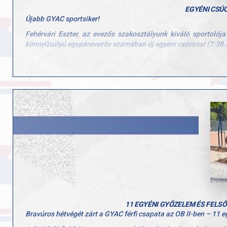
EGYÉNI CSÚC
Újabb GYAC sportsiker!
Fehérvári Eszter, az evezős szakosztályunk kiváló sportolój
könnyűsúlyú egypárevezős számában új egyéni csúccsal (7:38.84
A versenyt 2025. május 29. és június 1. között rendezték meg Pl
Gratulálunk Eszternek és edzőjének, Dr. Alföldi Zoltánnak is e
11 EGYÉNI GYŐZELEM ÉS FELSŐ
Bravúros hétvégét zárt a GYAC férfi csapata az OB II-ben – 11 e