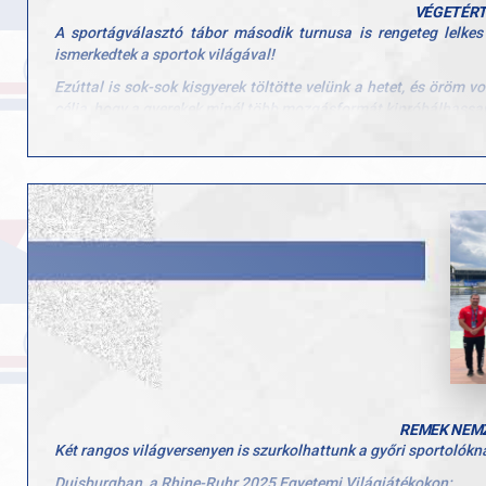
VÉGETÉRT
A sportágválasztó tábor második turnusa is rengeteg lelkes
ismerkedtek a sportok világával!
Ezúttal is sok-sok kisgyerek töltötte velünk a hetet, és öröm 
célja, hogy a gyerekek minél több mozgásformát kipróbálhassan
Köszönjük minden edzőnek, segítőnek és szülőnek, hogy hozzájár
a tábornak!
REMEK NEMZ
Két rangos világversenyen is szurkolhattunk a győri sportolókn
Duisburgban, a Rhine-Ruhr 2025 Egyetemi Világjátékokon: