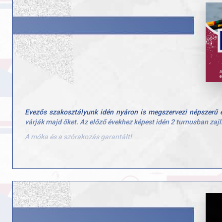
Büszkék vagyunk sportolóinkra, akik a fair play szelleméb
támogatást, a szurkolást és a biztató szavakat, amelyek erőt
helyzetben előre visz bennünket.
Evezős szakosztályunk idén nyáron is megszervezi népszerű e
várják majd őket. Az előző évekhez képest idén 2 turnusban zajl
A móka és a szórakozás garantált!
A programról: A tábor hétfőtől-péntekig 8-16 óra között zajlik,
meg az evezős sportággal, a vízi élettel. Ebéd egységesen a 
majd választani.
A tábor díja: 50.000 Ft
Testvérkedvezménnyel: 40.000 Ft
GYAC egyesületi tagsággal: 40.000 Ft