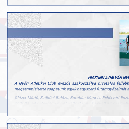
Csizmadia Ádám – evezés
Szöllősi Balázs – evezés
Gasztonyi Péter – evezés
Velük tart két fantasztikus edzőnk is, akik szakmai munkájukkal 
Böndör Dániel
Dr. Alföldi Zoltán
Július 25–27. között szurkoljatok velünk a magyar és a győri 
Hajrá GYAC, hajrá magyar csapat!
HISZÜNK A PÁLYÁN NY
A
Győri Atlétikai Club evezős szakosztálya hivatalos felle
megsemmisítette csapatunk egyik nagyszerű futamgyőzelmét a
Glázer Márió, Szőllősi Balázs, Barabás Márk és Fehérvári Eszte
Tóth Dániel betegsége miatt változtatnunk kellett az összeállí
helyzetben lehet küzdeni és értéket teremteni.
A futam után benyújtott óvás miatt a versenybíróság törö
fellebbezésünket, hiszen meggyőződésünk, hogy a döntés és a g