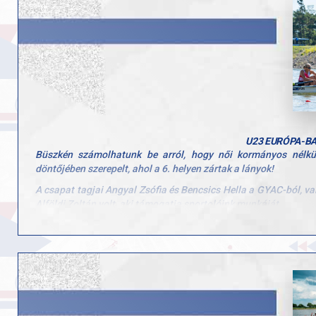
Hiszem, hogy ezekkel a lépésekkel nemcsak megőrizzük vezető 
Hajrá GYAC Evezés – együtt haladunk tovább előre, még nagyobb
U23 EURÓPA-B
Büszkén számolhatunk be arról, hogy női kormányos nélkü
döntőjében szerepelt, ahol a 6. helyen zártak a lányok!
A csapat tagjai Angyal Zsófia és Bencsics Hella a GYAC-ból, v
Alföldi Zoltán volt, aki támogatja sportolóink munkáját.
Eredményük értékes bizonyítéka annak, hogy a kemény munka é
kívánunk a folytatáshoz!