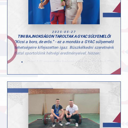
hogy hozzájárultak a hét sikeréhez és természetesen a
gyerekeknek is, hogy ilyen lelkes résztvevői voltak a
tábornak!
2025-05-27
TINI BAJNOKSÁGON TAROLTAK A GYAC SÚLYEMELŐI
“Kicsi a bors, de erős.” - ez a mondás a GYAC súlyemelő
tehetségeire kifejezetten igaz. Büszkélkedni szeretnénk
fiatal sportolóink hétvégi eredményeivel, hiszen:
Dani Lili megvédte bajnoki címét a Ny-Mo-i Tini
Bajnokságon, ahol hibátlan versenyzéssel most
a 36 kg-os súlycsoportban szerezte meg az
aranyérmet!
Dani Lili sporttársunk technikai kivitelezését felnőtt
versenyzők csodálják. A gyakorlat pontossága,
dinamikája és teljes kivitelezése elképesztő! Lili közel a
saját testsúlyát képes a feje fölé emelni.
Pandur Máté pedig élete első versenyén szuper
technikával 1.helyet és bajnoki címet szerzett a
tatabányai Tini Bajnokságon 36 kg-os