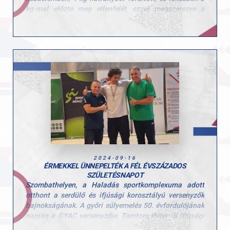
kg-mal előzte meg ellenfelét, ezzel megszerezve a
bronzérmet, emellett új ifjúsági országos csúcsot is
felállított, amely immár 153 kg a 89 kg-ban
súlycsoportban. Tamtom 1,5 hónapon belül már a
második rekordját döntötte meg.
2024-09-16
ÉRMEKKEL ÜNNEPELTÉK A FÉL ÉVSZÁZADOS
SZÜLETÉSNAPOT
Szombathelyen, a Haladás sportkomplexuma adott
otthont a serdülő és ifjúsági korosztályú versenyzők
bajnokságának. A győri súlyemelés 50. évfordulójának
napján a GYAC versenyzője, Tamtom Péter új ifjúsági
lökés országos csúccsal (152 kg) nyerte meg a magyar