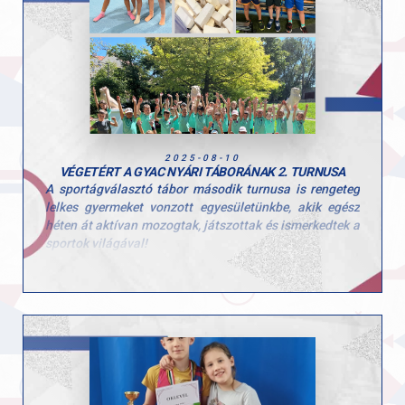
2025-08-10
VÉGETÉRT A GYAC NYÁRI TÁBORÁNAK 2. TURNUSA
A sportágválasztó tábor második turnusa is rengeteg
lelkes gyermeket vonzott egyesületünkbe, akik egész
héten át aktívan mozogtak, játszottak és ismerkedtek a
sportok világával!
Ezúttal is sok-sok kisgyerek töltötte velünk a hetet, és
öröm volt látni, mennyi kíváncsisággal és energiával
vetették bele magukat a programokba. A tábor célja,
hogy a gyerekek minél több mozgásformát
kipróbálhassanak, és ebben a turnusban is 10
különböző sportággal találkozhattak!
Köszönjük minden edzőnek, segítőnek és szülőnek,