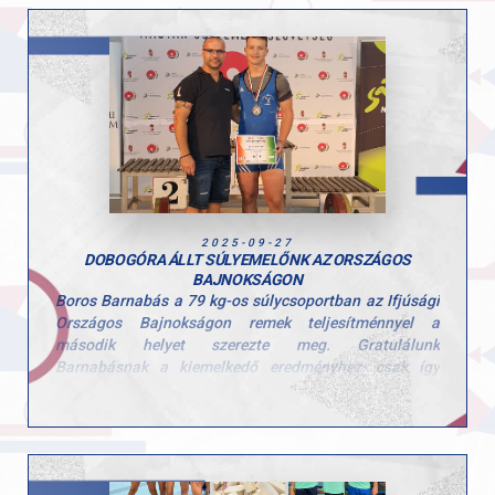
2025-09-27
DOBOGÓRA ÁLLT SÚLYEMELŐNK AZ ORSZÁGOS
BAJNOKSÁGON
Boros Barnabás a 79 kg-os súlycsoportban az Ifjúsági
Országos Bajnokságon remek teljesítménnyel a
második helyet szerezte meg. Gratulálunk
Barnabásnak a kiemelkedő eredményhez, csak így
tovább!