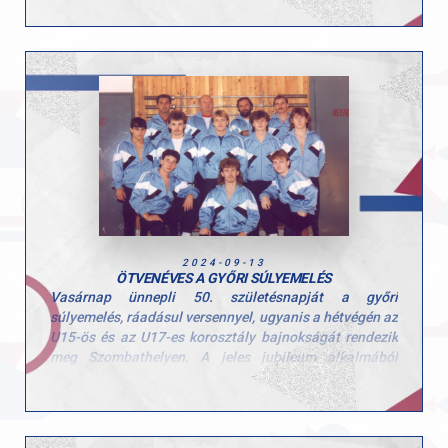
bajnokságot, szakításban 117 kg-ot teljesített. Pusztai
Kata, a GYAC birkózója is részt vett az ob-n, és az 55
kg-os súlycsoportban a serdülő országos bajnokság
ezüstérmeseként végzett 84 kg-os összeredménnyel
(szakításban 38, lökésben 46 kg).
2024-09-13
ÖTVENÉVES A GYŐRI SÚLYEMELÉS
Vasárnap ünnepli 50. születésnapját a győri
súlyemelés, ráadásul versennyel, ugyanis a hétvégén az
U15-ös és az U17-es korosztály bajnokságát rendezik
meg Szombathelyen. A jeles jubileum alkalmából
Karácsony Ádám alapítóval, későbbi
szakosztályvezetővel, valamint a győri súlyemelést
most irányító – emellett vezetőedzőként is
tevékenykedő – Kaiser Jánossal beszélgettünk.