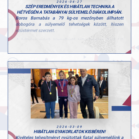
2026-04-27
SZÉP EREDMÉNYEK ÉS HIBÁTLAN TECHNIKA A
HÉTVÉGÉN A TATABÁNYAI SÚLYEMELŐ DIÁKOLIMPIÁN.
Boros Barnabás a 79 kg-os mezőnyben állhatott
dobogóra a súlyemelő tehetségek között, hiszen
ezüstérmet szerzett.
A hétvége másik kiemelkedő teljesítménye Dani Lili
nevéhez fűződik, aki technikai kivitelezésben a lehető
legtöbbet hozta ki magából. 90/90 pont. Ez a maximum
és természetesen arany érmet jelent.
Gratulálunk mindkettőjüknek a munkához és az elért
eredményekhez!
2026-03-09
HIBÁTLAN GYAKORLATOK KISBÉREN!
Kivételes teljesítményt nyújtottak fiatal súlyemelőink a