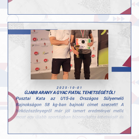
Mindketten az 5.a osztály tanulói, akik már most
megmutatták, hogy kitartással és szorgalommal nagy
eredményekre képesek.
Gratulálunk a szép teljesítményhez és az elért
sikerekhez!
2025-10-01
ÚJABB ARANY A GYAC FIATAL TEHETSÉGÉTŐL!
Pusztai Kata az U15-ös Országos Súlyemelő
Bajnokságon 58 kg-ban bajnoki címet szerzett! A
birkózószőnyegről már jól ismert eredményei mellé
most egy újabb sportágban bizonyította tehetségét és
kitartását, most ezúttal a súlyemelésben. Gratulálunk
Katának ehhez a kiemelkedő teljesítményhez, igazi
példakép a sokoldalúságával és munkabírásával!