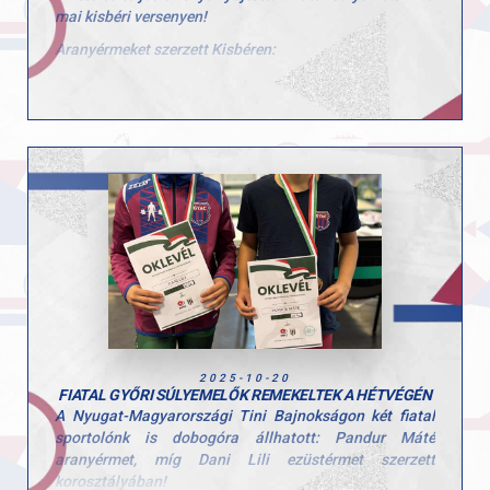
mai kisbéri versenyen!
Aranyérmeket szerzett Kisbéren:
- Pandur Petra (U10) – élete első versenyén máris
tökéletes bemutatkozás!
- Pandur Máté (U12)
- Dani Lili (U12)
Mindhárom versenyző 270 pontos összetettet emelt a
bírói pontozás alapján, ami azt jelenti, hogy mind a 6
gyakorlatukra mind a 3 bírótól a maximális 5 pontot
kapták!
A bírók kifogástalannak ítélték a végrehajtásukat, ennél
szebb visszajelzés nem is kell a befektetett munkáról.
Büszkék vagyunk rátok, fantasztikus kezdés és
folytatás!
2025-10-20
FIATAL GYŐRI SÚLYEMELŐK REMEKELTEK A HÉTVÉGÉN
A Nyugat-Magyarországi Tini Bajnokságon két fiatal
sportolónk is dobogóra állhatott: Pandur Máté
aranyérmet, míg Dani Lili ezüstérmet szerzett
korosztályában!