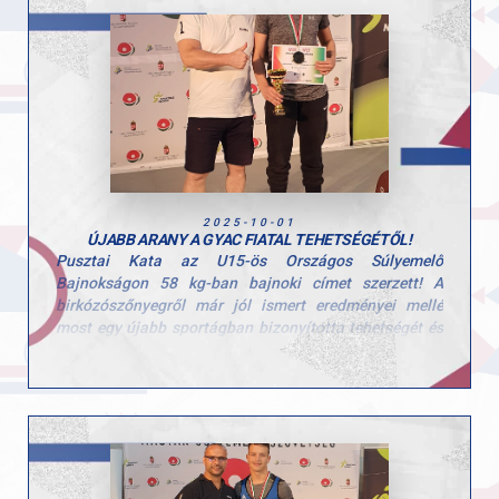
Gratulálunk a szép teljesítményhez és az elért
sikerekhez!
2025-10-01
ÚJABB ARANY A GYAC FIATAL TEHETSÉGÉTŐL!
Pusztai Kata az U15-ös Országos Súlyemelő
Bajnokságon 58 kg-ban bajnoki címet szerzett! A
birkózószőnyegről már jól ismert eredményei mellé
most egy újabb sportágban bizonyította tehetségét és
kitartását, most ezúttal a súlyemelésben. Gratulálunk
Katának ehhez a kiemelkedő teljesítményhez, igazi
példakép a sokoldalúságával és munkabírásával!