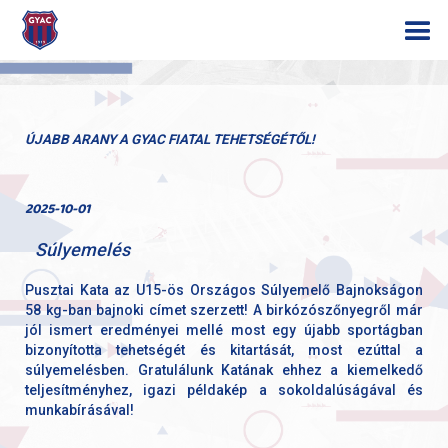
ÚJABB ARANY A GYAC FIATAL TEHETSÉGÉTŐL!
2025-10-01
Súlyemelés
Pusztai Kata az U15-ös Országos Súlyemelő Bajnokságon
58 kg-ban bajnoki címet szerzett! A birkózószőnyegről már
jól ismert eredményei mellé most egy újabb sportágban
bizonyította tehetségét és kitartását, most ezúttal a
súlyemelésben. Gratulálunk Katának ehhez a kiemelkedő
teljesítményhez, igazi példakép a sokoldalúságával és
munkabírásával!