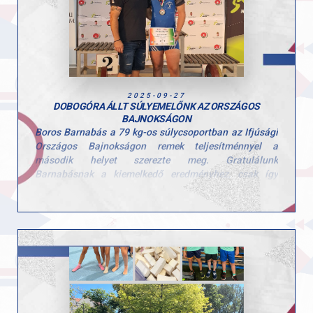
2025-09-27
DOBOGÓRA ÁLLT SÚLYEMELŐNK AZ ORSZÁGOS
BAJNOKSÁGON
Boros Barnabás a 79 kg-os súlycsoportban az Ifjúsági
Országos Bajnokságon remek teljesítménnyel a
második helyet szerezte meg. Gratulálunk
Barnabásnak a kiemelkedő eredményhez, csak így
tovább!