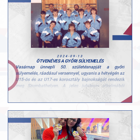
(szakításban 38, lökésben 46 kg).
2024-09-13
ÖTVENÉVES A GYŐRI SÚLYEMELÉS
Vasárnap ünnepli 50. születésnapját a győri
súlyemelés, ráadásul versennyel, ugyanis a hétvégén az
U15-ös és az U17-es korosztály bajnokságát rendezik
meg Szombathelyen. A jeles jubileum alkalmából
Karácsony Ádám alapítóval, későbbi
szakosztályvezetővel, valamint a győri súlyemelést
most irányító – emellett vezetőedzőként is
tevékenykedő – Kaiser Jánossal beszélgettünk.
„Az ETO megkeresése után, Pálmai József elnök
kérésére 1974. szeptember 15-én Pirk Jánossal együtt
megalakítottuk a zöld-fehér klub súlyemelő-
szakosztályát. A teremhiány azért meghatározta az