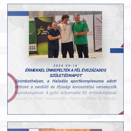
második rekordját döntötte meg.
2024-09-16
ÉRMEKKEL ÜNNEPELTÉK A FÉL ÉVSZÁZADOS
SZÜLETÉSNAPOT
Szombathelyen, a Haladás sportkomplexuma adott
otthont a serdülő és ifjúsági korosztályú versenyzők
bajnokságának. A győri súlyemelés 50. évfordulójának
napján a GYAC versenyzője, Tamtom Péter új ifjúsági
lökés országos csúccsal (152 kg) nyerte meg a magyar
bajnokságot, szakításban 117 kg-ot teljesített. Pusztai
Kata, a GYAC birkózója is részt vett az ob-n, és az 55
kg-os súlycsoportban a serdülő országos bajnokság
ezüstérmeseként végzett 84 kg-os összeredménnyel