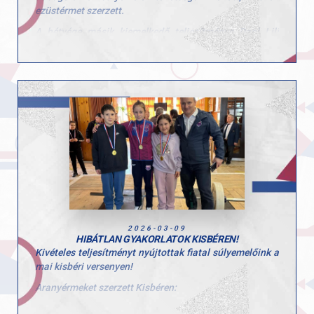
ezüstérmet szerzett.
A hétvége másik kiemelkedő teljesítménye Dani Lili
nevéhez fűződik, aki technikai kivitelezésben a lehető
legtöbbet hozta ki magából. 90/90 pont. Ez a maximum
és természetesen arany érmet jelent.
Gratulálunk mindkettőjüknek a munkához és az elért
eredményekhez!
2026-03-09
HIBÁTLAN GYAKORLATOK KISBÉREN!
Kivételes teljesítményt nyújtottak fiatal súlyemelőink a
mai kisbéri versenyen!
Aranyérmeket szerzett Kisbéren:
- Pandur Petra (U10) – élete első versenyén máris