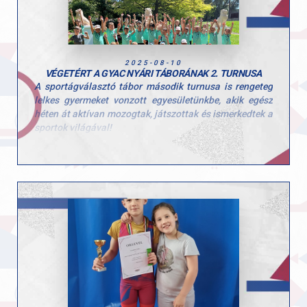
2025-08-10
VÉGETÉRT A GYAC NYÁRI TÁBORÁNAK 2. TURNUSA
A sportágválasztó tábor második turnusa is rengeteg
lelkes gyermeket vonzott egyesületünkbe, akik egész
héten át aktívan mozogtak, játszottak és ismerkedtek a
sportok világával!
Ezúttal is sok-sok kisgyerek töltötte velünk a hetet, és
öröm volt látni, mennyi kíváncsisággal és energiával
vetették bele magukat a programokba. A tábor célja,
hogy a gyerekek minél több mozgásformát
kipróbálhassanak, és ebben a turnusban is 10
különböző sportággal találkozhattak!
Köszönjük minden edzőnek, segítőnek és szülőnek,
hogy hozzájárultak a hét sikeréhez és természetesen a
gyerekeknek is, hogy ilyen lelkes résztvevői voltak a
tábornak!