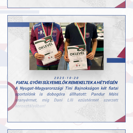
tökéletes bemutatkozás!
- Pandur Máté (U12)
- Dani Lili (U12)
Mindhárom versenyző 270 pontos összetettet emelt a
bírói pontozás alapján, ami azt jelenti, hogy mind a 6
gyakorlatukra mind a 3 bírótól a maximális 5 pontot
kapták!
A bírók kifogástalannak ítélték a végrehajtásukat, ennél
szebb visszajelzés nem is kell a befektetett munkáról.
Büszkék vagyunk rátok, fantasztikus kezdés és
folytatás!
2025-10-20
FIATAL GYŐRI SÚLYEMELŐK REMEKELTEK A HÉTVÉGÉN
A Nyugat-Magyarországi Tini Bajnokságon két fiatal
sportolónk is dobogóra állhatott: Pandur Máté
aranyérmet, míg Dani Lili ezüstérmet szerzett
korosztályában!
Mindketten az 5.a osztály tanulói, akik már most
megmutatták, hogy kitartással és szorgalommal nagy
eredményekre képesek.