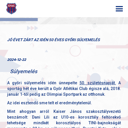
JÓ ÉVET ZÁRT AZ IDÉN 50 ÉVES GYŐRI SÚLYEMELÉS
2024-12-22
Súlyemelés
A győri súlyemelés idén ünnepelte
50. születésnapját.
A
sportág hét éve került a Győr Atlétikai Club égisze alá, 2018.
január 1-től pedig az Olimpiai Sportpark az otthonuk.
Az idei esztendő sme telt el eredménytelenül.
Mint ahogyan arról Kaiser János szakosztályvezető
beszámolt: Dani Lili az U10-es korosztály feltörekvő
tehetsége mindkét korosztályos TINI-bajnokságát