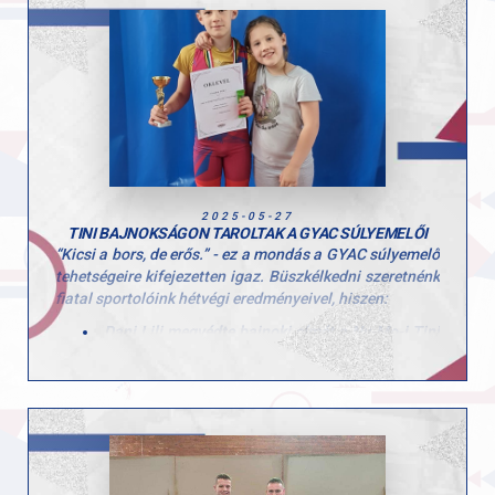
kipróbálhassanak, és ebben a turnusban is 10
különböző sportággal találkozhattak!
Köszönjük minden edzőnek, segítőnek és szülőnek,
hogy hozzájárultak a hét sikeréhez és természetesen a
gyerekeknek is, hogy ilyen lelkes résztvevői voltak a
tábornak!
2025-05-27
TINI BAJNOKSÁGON TAROLTAK A GYAC SÚLYEMELŐI
“Kicsi a bors, de erős.” - ez a mondás a GYAC súlyemelő
tehetségeire kifejezetten igaz. Büszkélkedni szeretnénk
fiatal sportolóink hétvégi eredményeivel, hiszen:
Dani Lili megvédte bajnoki címét a Ny-Mo-i Tini
Bajnokságon, ahol hibátlan versenyzéssel most
a 36 kg-os súlycsoportban szerezte meg az
aranyérmet!
Dani Lili sporttársunk technikai kivitelezését felnőtt
versenyzők csodálják. A gyakorlat pontossága,
dinamikája és teljes kivitelezése elképesztő! Lili közel a