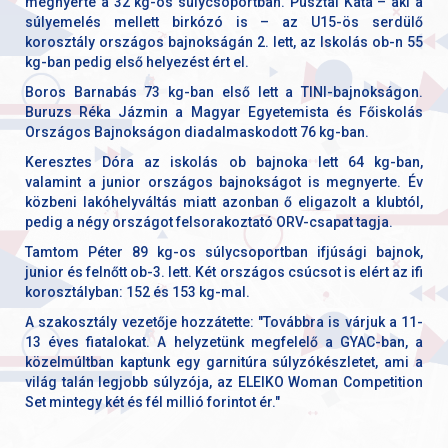
megnyerte a 32 kg-os súlycsoportban. Pusztai Kata – aki a
súlyemelés mellett birkózó is – az U15-ös serdülő
korosztály országos bajnokságán 2. lett, az Iskolás ob-n 55
kg-ban pedig első helyezést ért el.
Boros Barnabás 73 kg-ban első lett a TINI-bajnokságon.
Buruzs Réka Jázmin a Magyar Egyetemista és Főiskolás
Országos Bajnokságon diadalmaskodott 76 kg-ban.
Keresztes Dóra az iskolás ob bajnoka lett 64 kg-ban,
valamint a junior országos bajnokságot is megnyerte. Év
közbeni lakóhelyváltás miatt azonban ő eligazolt a klubtól,
pedig a négy országot felsorakoztató ORV-csapat tagja.
Tamtom Péter 89 kg-os súlycsoportban ifjúsági bajnok,
junior és felnőtt ob-3. lett. Két országos csúcsot is elért az ifi
korosztályban: 152 és 153 kg-mal.
A szakosztály vezetője hozzátette: "Továbbra is várjuk a 11-
13 éves fiatalokat. A helyzetünk megfelelő a GYAC-ban, a
közelmúltban kaptunk egy garnitúra súlyzókészletet, ami a
világ talán legjobb súlyzója, az ELEIKO Woman Competition
Set mintegy két és fél millió forintot ér."