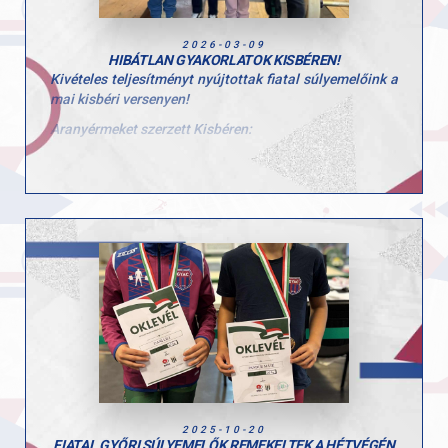
2026-03-09
HIBÁTLAN GYAKORLATOK KISBÉREN!
Kivételes teljesítményt nyújtottak fiatal súlyemelőink a
mai kisbéri versenyen!
Aranyérmeket szerzett Kisbéren:
- Pandur Petra (U10) – élete első versenyén máris
tökéletes bemutatkozás!
- Pandur Máté (U12)
- Dani Lili (U12)
Mindhárom versenyző 270 pontos összetettet emelt a
bírói pontozás alapján, ami azt jelenti, hogy mind a 6
gyakorlatukra mind a 3 bírótól a maximális 5 pontot
kapták!
A bírók kifogástalannak ítélték a végrehajtásukat, ennél
szebb visszajelzés nem is kell a befektetett munkáról.
Büszkék vagyunk rátok, fantasztikus kezdés és
folytatás!
2025-10-20
FIATAL GYŐRI SÚLYEMELŐK REMEKELTEK A HÉTVÉGÉN