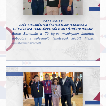
2026-04-27
SZÉP EREDMÉNYEK ÉS HIBÁTLAN TECHNIKA A
HÉTVÉGÉN A TATABÁNYAI SÚLYEMELŐ DIÁKOLIMPIÁN.
Boros Barnabás a 79 kg-os mezőnyben állhatott
dobogóra a súlyemelő tehetségek között, hiszen
ezüstérmet szerzett.
A hétvége másik kiemelkedő teljesítménye Dani Lili
nevéhez fűződik, aki technikai kivitelezésben a lehető
legtöbbet hozta ki magából. 90/90 pont. Ez a maximum
és természetesen arany érmet jelent.
Gratulálunk mindkettőjüknek a munkához és az elért
eredményekhez!