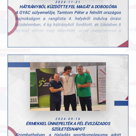
2024-11-21
HÁTRÁNYBÓL KÜZDÖTTE FEL MAGÁT A DOBOGÓRA
A GYAC súlyemelője, Tamtom Péter a felnőtt országos
bajnokságon a ranglista 4. helyéről indulva óriási
küzdelemben, 4 kg hátrányból fordított, és lökésben 8
kg-mal előzte meg ellenfelét, ezzel megszerezve a
bronzérmet, emellett új ifjúsági országos csúcsot is
felállított, amely immár 153 kg a 89 kg-ban
súlycsoportban. Tamtom 1,5 hónapon belül már a
második rekordját döntötte meg.
2024-09-16
ÉRMEKKEL ÜNNEPELTÉK A FÉL ÉVSZÁZADOS
SZÜLETÉSNAPOT
Szombathelyen, a Haladás sportkomplexuma adott