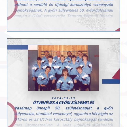
otthont a serdülő és ifjúsági korosztályú versenyzők
bajnokságának. A győri súlyemelés 50. évfordulójának
napján a GYAC versenyzője, Tamtom Péter új ifjúsági
lökés országos csúccsal (152 kg) nyerte meg a magyar
bajnokságot, szakításban 117 kg-ot teljesített. Pusztai
Kata, a GYAC birkózója is részt vett az ob-n, és az 55
kg-os súlycsoportban a serdülő országos bajnokság
ezüstérmeseként végzett 84 kg-os összeredménnyel
(szakításban 38, lökésben 46 kg).
2024-09-13
ÖTVENÉVES A GYŐRI SÚLYEMELÉS
Vasárnap ünnepli 50. születésnapját a győri
súlyemelés, ráadásul versennyel, ugyanis a hétvégén az
U15-ös és az U17-es korosztály bajnokságát rendezik
meg Szombathelyen. A jeles jubileum alkalmából