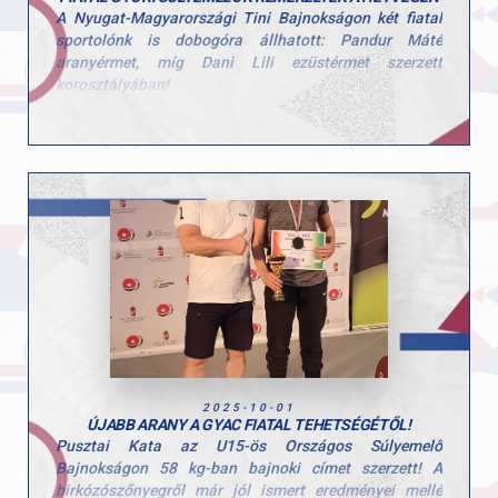
A Nyugat-Magyarországi Tini Bajnokságon két fiatal
sportolónk is dobogóra állhatott: Pandur Máté
aranyérmet, míg Dani Lili ezüstérmet szerzett
korosztályában!
Mindketten az 5.a osztály tanulói, akik már most
megmutatták, hogy kitartással és szorgalommal nagy
eredményekre képesek.
Gratulálunk a szép teljesítményhez és az elért
sikerekhez!
2025-10-01
ÚJABB ARANY A GYAC FIATAL TEHETSÉGÉTŐL!
Pusztai Kata az U15-ös Országos Súlyemelő
Bajnokságon 58 kg-ban bajnoki címet szerzett! A
birkózószőnyegről már jól ismert eredményei mellé