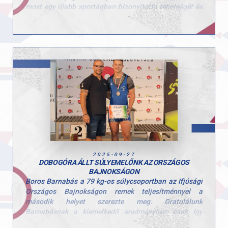
most egy újabb sportágban bizonyította tehetségét és
kitartását, most ezúttal a súlyemelésben. Gratulálunk
Katának ehhez a kiemelkedő teljesítményhez, igazi
példakép a sokoldalúságával és munkabírásával!
2025-09-27
DOBOGÓRA ÁLLT SÚLYEMELŐNK AZ ORSZÁGOS
BAJNOKSÁGON
Boros Barnabás a 79 kg-os súlycsoportban az Ifjúsági
Országos Bajnokságon remek teljesítménnyel a
második helyet szerezte meg. Gratulálunk
Barnabásnak a kiemelkedő eredményhez, csak így
tovább!