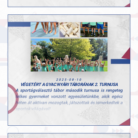
2025-08-10
VÉGETÉRT A GYAC NYÁRI TÁBORÁNAK 2. TURNUSA
A sportágválasztó tábor második turnusa is rengeteg
lelkes gyermeket vonzott egyesületünkbe, akik egész
héten át aktívan mozogtak, játszottak és ismerkedtek a
sportok világával!
Ezúttal is sok-sok kisgyerek töltötte velünk a hetet, és
öröm volt látni, mennyi kíváncsisággal és energiával
vetették bele magukat a programokba. A tábor célja,
hogy a gyerekek minél több mozgásformát