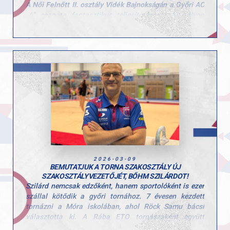
A
Női Felnőtt II. osztály Vidék Bajnokságán
a Győri AC
„A” csapata fantasztikus teljesítménnyel
1. helyen
végzett
, míg a „B” csapat az
5. helyet szerezte meg
.
Csapatbajnok (GYAC „A”)
:
Tóth-Prépost Petra, Linnert Noémi Anna, Zsédely
Rozália, Feix Dorka
GYAC „B” csapat (5. hely)
:
Birinyi Bodza, Csonka-Rajky Elizabet, Tamásy Alexa,
Szilágyi-Janó Polli
Az egyéni összetett versenyben is több szép helyezés
született:
Bronzérem: Tóth-Prépost Petra
5. Linnert Noémi Anna
6. Feix Dorka
2026-03-09
9. Zsédely Rozália
BEMUTATJUK A TORNA SZAKOSZTÁLY ÚJ
10. Szilágyi-Janó Polli
SZAKOSZTÁLYVEZETŐJÉT, BŐHM SZILÁRDOT!
Szilárd nemcsak edzőként, hanem sportolóként is ezer
Szerenkénti döntőkben:
szállal kötődik a győri tornához. 7 évesen kezdett
Aranyérem -
Gerenda – Tóth-Prépost Petra
tornázni a Móra iskolában, ahol Röck Samu bácsi
Ezüstérem -
Gerenda – Feix Fruzsina
választotta ki. A Rába ETO tornászaként együtt
Bronérem -
Talaj – Linnert Noémi Anna
sportolt többek között Borkai Zsolttal és Csollány