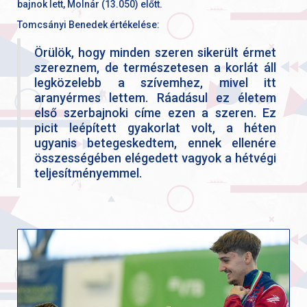
bajnok lett, Molnár (13.050) előtt.
Tomcsányi Benedek értékelése:
Örülök, hogy minden szeren sikerült érmet
szereznem, de természetesen a korlát áll
legközelebb a szívemhez, mivel itt
aranyérmes lettem. Ráadásul ez életem
első szerbajnoki címe ezen a szeren. Ez
picit leépített gyakorlat volt, a héten
ugyanis betegeskedtem, ennek ellenére
összességében elégedett vagyok a hétvégi
teljesítményemmel.