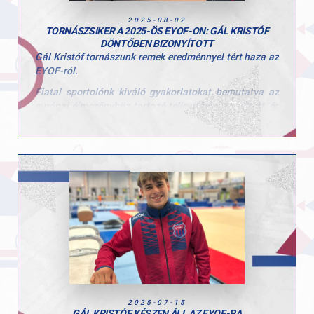
2025-08-02
TORNÁSZSIKER A 2025-ÖS EYOF-ON: GÁL KRISTÓF
DÖNTŐBEN BIZONYÍTOTT
Gál Kristóf tornászunk remek eredménnyel tért haza az
EYOF-ról.
Fiatal sportolónk kiváló gyakorlatokat bemutatva az
európai élmezőnyhöz tartozó teljesítményt nyújtott, és
méltón képviselte hazánkat és a clubunkat ezen a
rangos utánpótlás-eseményen.
Kiegyensúlyozott, fegyelmezett gyakorlatainak
köszönhetően gyűrűn a döntőbe jutott, ahol 11.966
pontos gyakorlata a nyolcadik helyet jelentette
számára.
Egyéni teljesítménye mellett csapatban, 3 másik
tornász társával már a selejtezők során is erős
gyakorlatokat mutattak be, amivel jelezték: ott a helyük
az európai élmezőnyben.
Kristóf felkészítő edzője Szűcs Róbert volt, akinek
ezúton is köszönjük a példaértékű munkáját!
2025-07-15
GÁL KRISTÓF KÉSZEN ÁLL AZ EYOF-RA