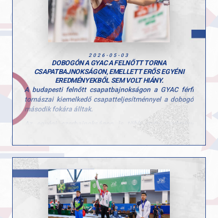
2026-05-03
DOBOGÓN A GYAC A FELNŐTT TORNA
CSAPATBAJNOKSÁGON, EMELLETT ERŐS EGYÉNI
EREDMÉNYEKBŐL SEM VOLT HIÁNY.
A budapesti felnőtt csapatbajnokságon a GYAC férfi
tornászai kiemelkedő csapatteljesítménnyel a dobogó
második fokára álltak.
Az egyéni szerbajnokságon is több szép eredmény
született, különösen Tomcsányi Benedek teljesítménye
emelkedett ki, aki több szeren is dobogóra állhatott.
Egyéni eredmények:
• Tomcsányi Benedek, gyűrű, 1. hely
• Tomcsányi Benedek, talaj, 2. hely
• Molnár Botond, ugrás, 3. hely
• Kiss Marcell, nyújtó, 3. hely