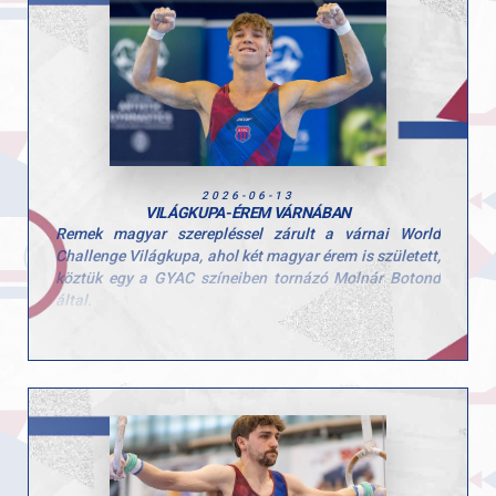
Gratulálunk a lányoknak és az edzőknek a munkához és
az elért eredményhez, csak így tovább!
2026-06-13
VILÁGKUPA-ÉREM VÁRNÁBAN
Remek magyar szerepléssel zárult a várnai World
Challenge Világkupa, ahol két magyar érem is született,
köztük egy a GYAC színeiben tornázó Molnár Botond
által.
Boti ugrásban 14.050 pontos gyakorlatával a dobogó
harmadik fokára állhatott a nemzetközi mezőnyben. A
kiváló eredményt tovább erősíti, hogy talajon is közel
volt az éremhez, ott végül a 4. helyen zárt.
Gratulálunk Botinak és edzőjének, Pisák Tamásnak a
kiemelkedő teljesítményhez! További hasonló sikereket
az idei szezonra!