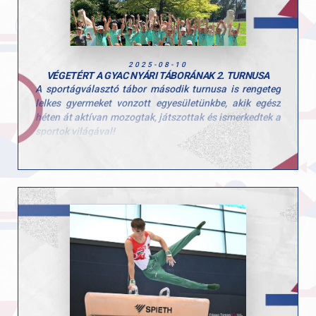
láthatjuk újra. A tornász vállsérüléséből teljesen
felépült, és jó formában várja a következő versenyeket.
2025-08-10
VÉGETÉRT A GYAC NYÁRI TÁBORÁNAK 2. TURNUSA
A sportágválasztó tábor második turnusa is rengeteg
lelkes gyermeket vonzott egyesületünkbe, akik egész
héten át aktívan mozogtak, játszottak és ismerkedtek a
sportok világával!
Ezúttal is sok-sok kisgyerek töltötte velünk a hetet, és
öröm volt látni, mennyi kíváncsisággal és energiával
vetették bele magukat a programokba. A tábor célja,
hogy a gyerekek minél több mozgásformát
kipróbálhassanak, és ebben a turnusban is 10
különböző sportággal találkozhattak!
Köszönjük minden edzőnek, segítőnek és szülőnek,
hogy hozzájárultak a hét sikeréhez és természetesen a
gyerekeknek is, hogy ilyen lelkes résztvevői voltak a
tábornak!