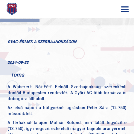
GYAC-ÉRMEK A SZERBAJNOKSÁGON
2024-09-22
Torna
A Waberer's Női-Férfi Felnőtt Szerbajnokság szerenkénti
döntőit Budapesten rendezték. A Győri AC több tornásza is
dobogóra állhatott.
Az első napon a hölgyeknél ugrásban Péter Sára (12.750)
második lett.
A férfiaknál talajon Molnár Botond nem talált legyőzőre
(13.750), így megszerezte első magyar bajnoki aranyérmét.