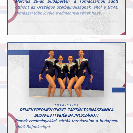
Március 28-án Budapesten, a Tornacsarnok adott
otthont az Országos Szerbajnokságnak, ahol a GYAC
tornászai több kiváló eredménnyel tértek haza.
Az ifjúsági korosztályban Gombás Balázs lólengésben
a „Magyar Köztársaság Szerbajnoka” címet szerezte
meg. Emellett nyújton a 2., gyűrűn pedig a 4. helyen
végzett.
A kadet mezőnyben Körmendi Zerind ugrásban lett a
„Magyar Köztársaság Szerbajnoka”. Talajon
ezüstérmet szerzett, korláton pedig a 4. helyen zárt.
hétvége eredményei jól mutatják a szakosztályban
zajló tudatos és következetes munkát, valamint a
versenyzők fejlődését.
Gratulálunk a sportolóknak és edzőiknek a
teljesítményhez. Hajrá GYAC!
2026-03-09
REMEK EREDMÉNYEKKEL ZÁRTÁK TORNÁSZAINK A
BUDAPESTI VIDÉK BAJNOKSÁGOT!
Remek eredményekkel zárták tornászaink a budapesti
Vidék Bajnokságot!