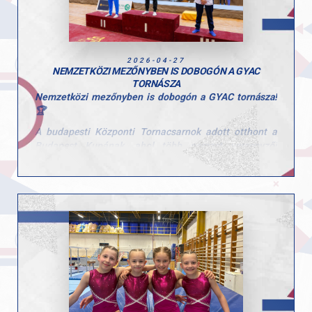
A hétvége jól mutatta a csapat erejét és a versenyzők
stabil formáját a hazai élmezőnyben.
Gratulálunk a teljesítményekhez, mind a tornászaink,
2026-04-27
mind az edzőik esetében!
NEMZETKÖZI MEZŐNYBEN IS DOBOGÓN A GYAC
TORNÁSZA
Nemzetközi mezőnyben is dobogón a GYAC tornásza!
🏆
A budapesti Központi Tornacsarnok adott otthont a
Budapest Kupának, ahol több nemzet versenyzői
mérték össze tudásukat.
A rangos mezőnyben Gál Kristóf kiemelkedő
teljesítményt nyújtott az ifjúsági korosztályban.
Gyűrűn a dobogó legfelső fokára állhatott, emellett
nyújtón ezüstérmet szerzett, talajon pedig
bronzéremmel zárta a versenyt.
Kristóf szereplése jól mutatja azt a következetes
munkát és szakmai hátteret, amely a GYAC tornászait
jellemzi.
Gratulálunk Kristófnak és edzőjének az eredményekhez