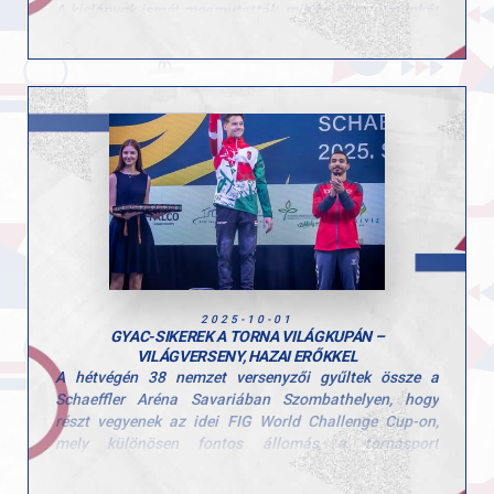
A kislányok ismét megmutatták, milyen kitartó munkát
végeznek hétről hétre, és hogy a csapategység valódi
erőt jelent.
A csapat tagjai: Tátrai Karolina, Scheller Júlia Anna,
Stoiber Dalma, Hunorfi Heléna és Zoller-Delbó Zorka.
Versenyen kívül Herenkovics Rozália is bemutatta
tudását.
Edzőiknek, Szűcs Szonjának és Kardos Botondnak
pedig jár a gratuláció a felkészítésért és a lelkes
támogatásért!
A következő megmérettetés november 8-án vár a
lányokra, ahol az összesített eredmények alapján
hirdetik ki az országos bajnokság végeredményét,
2025-10-01
szurkolunk nektek!
GYAC-SIKEREK A TORNA VILÁGKUPÁN –
VILÁGVERSENY, HAZAI ERŐKKEL
A hétvégén 38 nemzet versenyzői gyűltek össze a
Schaeffler Aréna Savariában Szombathelyen, hogy
részt vegyenek az idei FIG World Challenge Cup-on,
mely különösen fontos állomás a tornasport
nemzetközi naptárában — mindössze három héttel a
jakartai világbajnokság előtt.