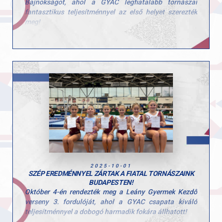
Bajnokságot, ahol a GYAC legfiatalabb tornászai
állomás, és a következő szezon még nagyobb célokat
fantasztikus teljesítménnyel az első helyet szerezték
tartogat.
meg!
Hajrá Krisztofer! Hajrá GYAC! Ünnepeljük együtt ezt a
Gratulálunk a csapat minden tagjának, valamint
nagyszerű nemzetközi sikert!
edzőiknek, Szűcs Nicoleta Luciának és Cserdi Ivettnek,
akik szeretettel, türelemmel és rengeteg munkával
segítik a legkisebbeket az első sportélményeikhez.
2025-10-01
SZÉP EREDMÉNNYEL ZÁRTAK A FIATAL TORNÁSZAINK
BUDAPESTEN!
Október 4-én rendezték meg a Leány Gyermek Kezdő
verseny 3. fordulóját, ahol a GYAC csapata kiváló
teljesítménnyel a dobogó harmadik fokára állhatott!