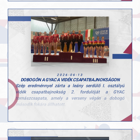
Tátrai Karolina
Zoller-Delbó Zorka
Herenkovics Rozália
Szívből gratulálunk a lányoknak a szép teljesítményhez
és a megérdemelt győzelemhez! Köszönjük edzőink
kitartó munkáját!
Felkészítő edzők: Szűcs Szonja és Kardos Botond.
2026-06-13
DOBOGÓN A GYAC A VIDÉK CSAPATBAJNOKSÁGON
Szép eredménnyel zárta a leány serdülő I. osztályú
vidék csapatbajnokság 2. fordulóját a GYAC
tornászcsapata, amely a verseny végén a dobogó
második fokára állhatott.
A csapat tagjai: Hegedűs Réka, Kovács Bianka, Kerczó
Emília, Tóth Alexandra, Linnert Zsófia.
Felkészítő edzők: Szűcs Nicoleta Lucia és Fajkusz
Csaba.