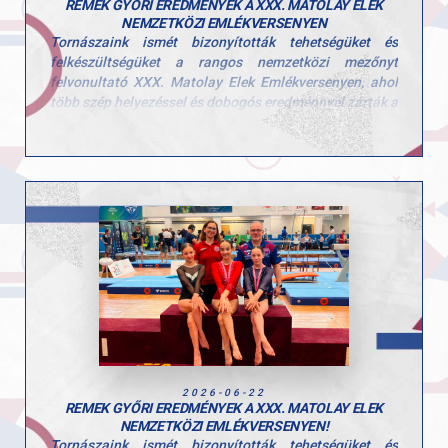
REMEK GYŐRI EREDMÉNYEK A XXX. MATOLAY ELEK
NEMZETKÖZI EMLÉKVERSENYEN
Tornászaink ismét bizonyították tehetségüket és
felkészültségüket a rangos nemzetközi mezőnyt
felvonultató XXX. Matolay Elek Emlékversenyen, ahol
több szép helyezéssel és dobogós eredménnyel zárták a
hétvégét.
Egyéni összetett
Kerczó Emília – 6. hely
Kovács Bianka – 11. hely
Hegedűs Réka – 20. hely (két szeren indult)
Gerenda
Kerczó Emília – 2. hely
Korlát
Hegedűs Réka – 3. hely
Talaj
2026-06-22
Kovács Bianka – 6. hely
REMEK GYŐRI EREDMÉNYEK A XXX. MATOLAY ELEK
NEMZETKÖZI EMLÉKVERSENYEN!
Ugrás
Tornászaink ismét bizonyították tehetségüket és