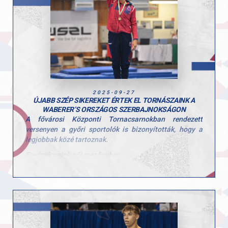
Az eredmény újabb bizonyíték arra, hogy Győrben erős
alapokon áll a tornasport, és a jövőben is sok szép
sikert tartogat számunkra. Büszkék vagyunk rátok!
Hajrá GYAC!
2025-09-27
ÚJABB SZÉP SIKEREKET ÉRTEK EL TORNÁSZAINK A
WABERER’S ORSZÁGOS SZERBAJNOKSÁGON
A fővárosi Központi Tornacsarnokban rendezett
versenyen a győri sportolók is bizonyították, hogy a
legjobbak közé tartoznak.
Eredményeink női mezőnyben
• Péter Sára ugrásban ezüstérmet szerzett (13.150)
• Talajon pedig aranyérmet ünnepelhetett (13.100)
Eredményeink férfi mezőnyben
• Ugrás: Molnár Botond ezüst (13.550), Tomcsányi
Benedek bronz (12.850)