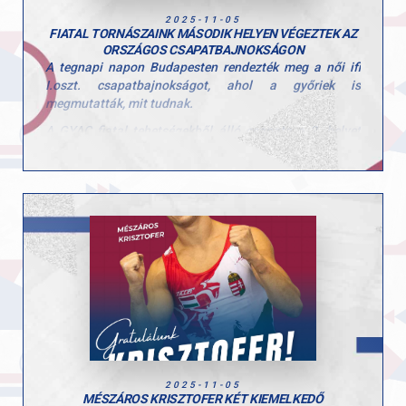
2025-11-05
FIATAL TORNÁSZAINK MÁSODIK HELYEN VÉGEZTEK AZ
ORSZÁGOS CSAPATBAJNOKSÁGON
A tegnapi napon Budapesten rendezték meg a női ifi
I.oszt. csapatbajnokságot, ahol a győriek is
megmutatták, mit tudnak.
A GYAC fiatal tehetségekből álló csapata a 2. helyet
szerezte meg. A csapat tagjai: Polgár Hanna, Fekete
Sára, Hajas Dóra és Csiszár Nadin voltak.
Felkészítő edzők: Szűcs Nicoleta Lucia és Fajkusz
Csaba.
Gratulálunk a csapat eredményéhez és köszönjük a
befektetett munkátokat!
2025-11-05
MÉSZÁROS KRISZTOFER KÉT KIEMELKEDŐ