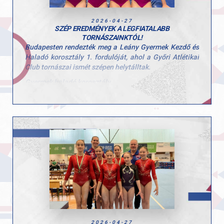
és a teljesítményhez! 👏
2026-04-27
SZÉP EREDMÉNYEK A LEGFIATALABB
TORNÁSZAINKTÓL!
Budapesten rendezték meg a Leány Gyermek Kezdő és
Haladó korosztály 1. fordulóját, ahol a Győri Atlétikai
Club tornászai ismét szépen helytálltak.
Gyermek haladó korosztály
Stoiber Dalma
5. egyéni összetett
2. talaj
6. ugrás
Hunorfi Heléna
6. egyéni összetett
2. gerenda
5. ugrás
Gyermek kezdő korosztály
Herenkovics Rozália
egyéni összetett
gerenda
2026-04-27