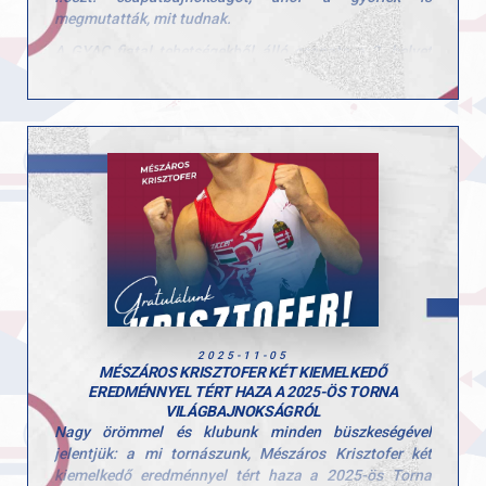
megmutatták, mit tudnak.
A GYAC fiatal tehetségekből álló csapata a 2. helyet
szerezte meg. A csapat tagjai: Polgár Hanna, Fekete
Sára, Hajas Dóra és Csiszár Nadin voltak.
Felkészítő edzők: Szűcs Nicoleta Lucia és Fajkusz
Csaba.
Gratulálunk a csapat eredményéhez és köszönjük a
befektetett munkátokat!
2025-11-05
MÉSZÁROS KRISZTOFER KÉT KIEMELKEDŐ
EREDMÉNNYEL TÉRT HAZA A 2025-ÖS TORNA
VILÁGBAJNOKSÁGRÓL
Nagy örömmel és klubunk minden büszkeségével
jelentjük: a mi tornászunk, Mészáros Krisztofer két
kiemelkedő eredménnyel tért haza a 2025-ös Torna