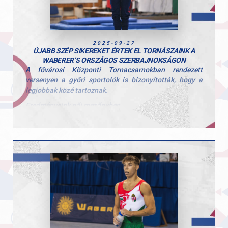
2025-09-27
ÚJABB SZÉP SIKEREKET ÉRTEK EL TORNÁSZAINK A
WABERER’S ORSZÁGOS SZERBAJNOKSÁGON
A fővárosi Központi Tornacsarnokban rendezett
versenyen a győri sportolók is bizonyították, hogy a
legjobbak közé tartoznak.
Eredményeink női mezőnyben
• Péter Sára ugrásban ezüstérmet szerzett (13.150)
• Talajon pedig aranyérmet ünnepelhetett (13.100)
Eredményeink férfi mezőnyben
• Ugrás: Molnár Botond ezüst (13.550), Tomcsányi
Benedek bronz (12.850)
• Lólengés: Mészáros Krisztofer arany (14.150),
Tomcsányi Benedek bronz (13.000)
• Talaj: Tomcsányi Benedek arany (13.400)