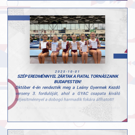
akik szeretettel, türelemmel és rengeteg munkával
segítik a legkisebbeket az első sportélményeikhez.
2025-10-01
SZÉP EREDMÉNNYEL ZÁRTAK A FIATAL TORNÁSZAINK
BUDAPESTEN!
Október 4-én rendezték meg a Leány Gyermek Kezdő
verseny 3. fordulóját, ahol a GYAC csapata kiváló
teljesítménnyel a dobogó harmadik fokára állhatott!
A kislányok ismét megmutatták, milyen kitartó munkát
végeznek hétről hétre, és hogy a csapategység valódi
erőt jelent.
A csapat tagjai: Tátrai Karolina, Scheller Júlia Anna,