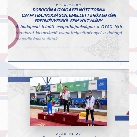
2026-05-03
DOBOGÓN A GYAC A FELNŐTT TORNA
CSAPATBAJNOKSÁGON, EMELLETT ERŐS EGYÉNI
EREDMÉNYEKBŐL SEM VOLT HIÁNY.
A budapesti felnőtt csapatbajnokságon a GYAC férfi
tornászai kiemelkedő csapatteljesítménnyel a dobogó
második fokára álltak.
Az egyéni szerbajnokságon is több szép eredmény
született, különösen Tomcsányi Benedek teljesítménye
emelkedett ki, aki több szeren is dobogóra állhatott.
Egyéni eredmények:
• Tomcsányi Benedek, gyűrű, 1. hely
• Tomcsányi Benedek, talaj, 2. hely
• Molnár Botond, ugrás, 3. hely
• Kiss Marcell, nyújtó, 3. hely
A hétvége jól mutatta a csapat erejét és a versenyzők
stabil formáját a hazai élmezőnyben.
Gratulálunk a teljesítményekhez, mind a tornászaink,
2026-04-27
mind az edzőik esetében!