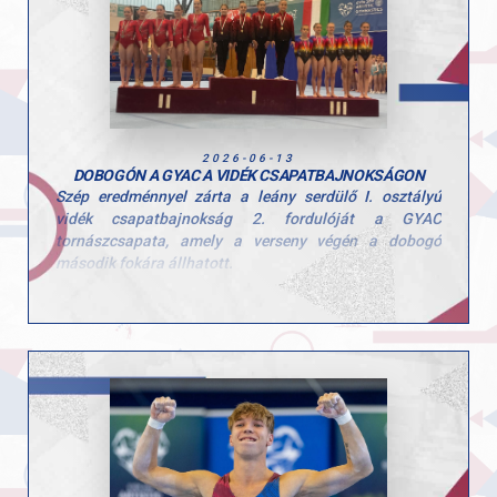
Szívből gratulálunk a lányoknak a szép teljesítményhez
és a megérdemelt győzelemhez! Köszönjük edzőink
kitartó munkáját!
Felkészítő edzők: Szűcs Szonja és Kardos Botond.
2026-06-13
DOBOGÓN A GYAC A VIDÉK CSAPATBAJNOKSÁGON
Szép eredménnyel zárta a leány serdülő I. osztályú
vidék csapatbajnokság 2. fordulóját a GYAC
tornászcsapata, amely a verseny végén a dobogó
második fokára állhatott.
A csapat tagjai: Hegedűs Réka, Kovács Bianka, Kerczó
Emília, Tóth Alexandra, Linnert Zsófia.
Felkészítő edzők: Szűcs Nicoleta Lucia és Fajkusz
Csaba.
Gratulálunk a lányoknak és az edzőknek a munkához és
az elért eredményhez, csak így tovább!