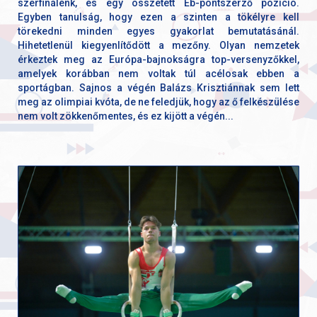
szerfinálénk, és egy összetett Eb-pontszerző pozíció.
Egyben tanulság, hogy ezen a szinten a tökélyre kell
törekedni minden egyes gyakorlat bemutatásánál.
Hihetetlenül kiegyenlítődött a mezőny. Olyan nemzetek
érkeztek meg az Európa-bajnokságra top-versenyzőkkel,
amelyek korábban nem voltak túl acélosak ebben a
sportágban. Sajnos a végén Balázs Krisztiánnak sem lett
meg az olimpiai kvóta, de ne feledjük, hogy az ő felkészülése
nem volt zökkenőmentes, és ez kijött a végén...