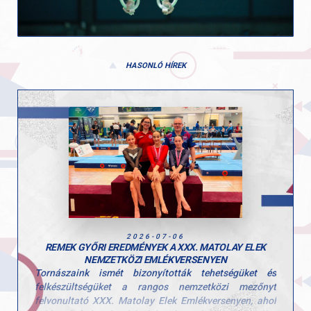
HASONLÓ HÍREK
2026-07-06
REMEK GYŐRI EREDMÉNYEK A XXX. MATOLAY ELEK
NEMZETKÖZI EMLÉKVERSENYEN
Tornászaink ismét bizonyították tehetségüket és
felkészültségüket a rangos nemzetközi mezőnyt
felvonultató XXX. Matolay Elek Emlékversenyen, ahol