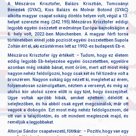
A Mészáros Krisztofer, Balázs Krisztián, Tomcsányi
Benedek (GYAC), Kiss Balázs és Molnár Botond (GYAC)
alkotta magyar csapat sokáig döntős helyen volt, végül a 13.
helyet szerezte meg (242.195).Mészáros Krisztofer eddigi
legjobb egyéni összetett eredménye Európa-bajnokságon a
6. hely volt, 2022-ben Münchenben. A magyar férfi torna
történetében ennél jobb pozíciót egyéni összetettben Supola
Zoltán ért el, aki ezüstérmes lett az 1992-es budapesti Eb-n.
Mészáros Krisztofer így értékelt: – Tudom, hogy ez életem
eddig legjobb Eb-helyezése egyéni összetettben, egyelőre
azonban még inkább bánat, mint öröm, mert azt most még
nagyon nehéz feldolgozni, hogy csak két és fél tizedre volt a
bronzérem. Nagyon sokáig úgy nézett ki, meglehet az érem,
folyamatosan számolgattam, néztem a versenyt, és még az
utolsó kör utolsó szere előtt is úgy tűnt, hogy összejöhet.
Ugye voltak apróbb hibák, amiket ejtettem délelőtt a
selejtezőben, és ha abból csak egyet megcsinálok, már ott
vagyok a dobogón. Ezt most még nehéz feldolgoznom, de
ott van a talajdöntőm, és ott mindent megteszek majd, és
reméljük a legjobbakat.
Altorjai Sándor csapatvezető, főtitkár: – Pozitív, hogy van egy