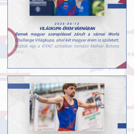
2026-06-13
VILÁGKUPA-ÉREM VÁRNÁBAN
Remek magyar szerepléssel zárult a várnai World
Challenge Világkupa, ahol két magyar érem is született,
köztük egy a GYAC színeiben tornázó Molnár Botond
által.
Boti ugrásban 14.050 pontos gyakorlatával a dobogó
harmadik fokára állhatott a nemzetközi mezőnyben. A
kiváló eredményt tovább erősíti, hogy talajon is közel
volt az éremhez, ott végül a 4. helyen zárt.
Gratulálunk Botinak és edzőjének, Pisák Tamásnak a
kiemelkedő teljesítményhez! További hasonló sikereket
az idei szezonra!