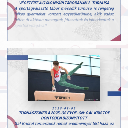
VÉGETÉRT A GYAC NYÁRI TÁBORÁNAK 2. TURNUSA
A sportágválasztó tábor második turnusa is rengeteg
lelkes gyermeket vonzott egyesületünkbe, akik egész
héten át aktívan mozogtak, játszottak és ismerkedtek a
sportok világával!
Ezúttal is sok-sok kisgyerek töltötte velünk a hetet, és
öröm volt látni, mennyi kíváncsisággal és energiával
vetették bele magukat a programokba. A tábor célja,
hogy a gyerekek minél több mozgásformát
kipróbálhassanak, és ebben a turnusban is 10
különböző sportággal találkozhattak!
Köszönjük minden edzőnek, segítőnek és szülőnek,
hogy hozzájárultak a hét sikeréhez és természetesen a
gyerekeknek is, hogy ilyen lelkes résztvevői voltak a
tábornak!
2025-08-02
TORNÁSZSIKER A 2025-ÖS EYOF-ON: GÁL KRISTÓF
DÖNTŐBEN BIZONYÍTOTT
Gál Kristóf tornászunk remek eredménnyel tért haza az