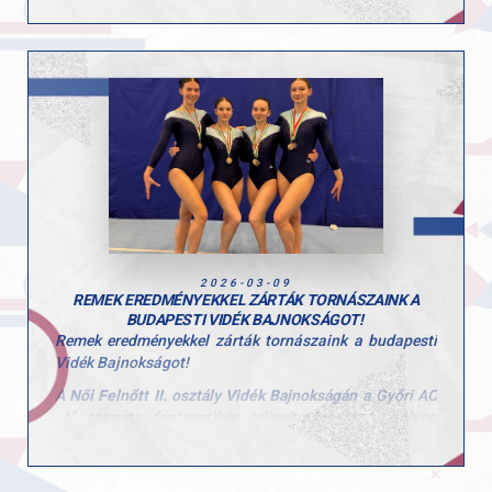
meg. Emellett nyújton a 2., gyűrűn pedig a 4. helyen
végzett.
A kadet mezőnyben Körmendi Zerind ugrásban lett a
„Magyar Köztársaság Szerbajnoka”. Talajon
ezüstérmet szerzett, korláton pedig a 4. helyen zárt.
hétvége eredményei jól mutatják a szakosztályban
zajló tudatos és következetes munkát, valamint a
versenyzők fejlődését.
Gratulálunk a sportolóknak és edzőiknek a
teljesítményhez. Hajrá GYAC!
2026-03-09
REMEK EREDMÉNYEKKEL ZÁRTÁK TORNÁSZAINK A
BUDAPESTI VIDÉK BAJNOKSÁGOT!
Remek eredményekkel zárták tornászaink a budapesti
Vidék Bajnokságot!
A
Női Felnőtt II. osztály Vidék Bajnokságán
a Győri AC
„A” csapata fantasztikus teljesítménnyel
1. helyen
végzett
, míg a „B” csapat az
5. helyet szerezte meg
.
Csapatbajnok (GYAC „A”)
: