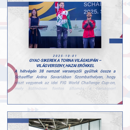
Stoiber Dalma, Hunorfi Heléna és Zoller-Delbó Zorka.
Versenyen kívül Herenkovics Rozália is bemutatta
tudását.
Edzőiknek, Szűcs Szonjának és Kardos Botondnak
pedig jár a gratuláció a felkészítésért és a lelkes
támogatásért!
A következő megmérettetés november 8-án vár a
lányokra, ahol az összesített eredmények alapján
hirdetik ki az országos bajnokság végeredményét,
2025-10-01
szurkolunk nektek!
GYAC-SIKEREK A TORNA VILÁGKUPÁN –
VILÁGVERSENY, HAZAI ERŐKKEL
A hétvégén 38 nemzet versenyzői gyűltek össze a
Schaeffler Aréna Savariában Szombathelyen, hogy
részt vegyenek az idei FIG World Challenge Cup-on,
mely különösen fontos állomás a tornasport
nemzetközi naptárában — mindössze három héttel a
jakartai világbajnokság előtt.
Nagy örömmel jelentjük, hogy klubunk két tornásza is
kiválóan helyt állt ezen a rangos viadalon:
Mészáros Krisztofer a selejtezőből bejutott a
döntőbe lólengésen és korláton is. Lólengésen