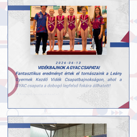
kiváló eredményekhez!
Papp Levente ugyanebben a kategóriában bronzérmes
Hajrá GYAC!
lett.
Hajba Gellért a serdülő haladó vidék bajnokság
összetett versenyében a második helyen végzett.
Gratulálunk sportolóinknak és edzőiknek a kiemelkedő
teljesítményhez!
2026-06-13
VIDÉKBAJNOK A GYAC CSAPATA!
Fantasztikus eredményt értek el tornászaink a Leány
Gyermek Kezdő Vidék Csapatbajnokságon, ahol a
GYAC csapata a dobogó legfelső fokára állhatott!
A bajnok csapat tagjai:
Scheller Júlia Anna
Tátrai Karolina
Zoller-Delbó Zorka
Herenkovics Rozália