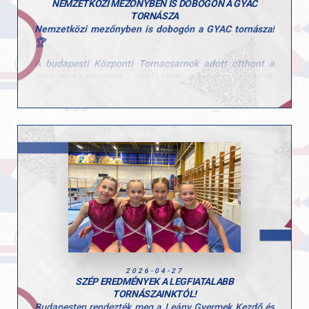
NEMZETKÖZI MEZŐNYBEN IS DOBOGÓN A GYAC
TORNÁSZA
Nemzetközi mezőnyben is dobogón a GYAC tornásza!
🏆
A budapesti Központi Tornacsarnok adott otthont a
Budapest Kupának, ahol több nemzet versenyzői
mérték össze tudásukat.
A rangos mezőnyben Gál Kristóf kiemelkedő
teljesítményt nyújtott az ifjúsági korosztályban.
Gyűrűn a dobogó legfelső fokára állhatott, emellett
nyújtón ezüstérmet szerzett, talajon pedig
bronzéremmel zárta a versenyt.
Kristóf szereplése jól mutatja azt a következetes
munkát és szakmai hátteret, amely a GYAC tornászait
jellemzi.
Gratulálunk Kristófnak és edzőjének az eredményekhez
és a teljesítményhez! 👏
2026-04-27
SZÉP EREDMÉNYEK A LEGFIATALABB
TORNÁSZAINKTÓL!
Budapesten rendezték meg a Leány Gyermek Kezdő és