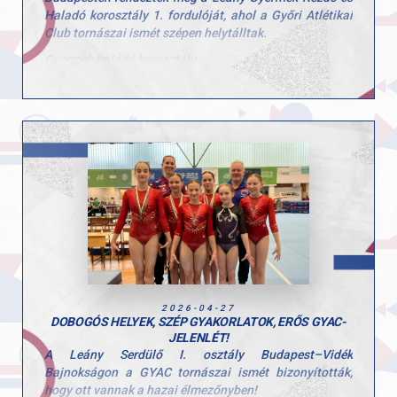
Haladó korosztály 1. fordulóját, ahol a Győri Atlétikai
Club tornászai ismét szépen helytálltak.
Gyermek haladó korosztály
Stoiber Dalma
5. egyéni összetett
2. talaj
6. ugrás
Hunorfi Heléna
6. egyéni összetett
2. gerenda
5. ugrás
Gyermek kezdő korosztály
Herenkovics Rozália
egyéni összetett
gerenda
2026-04-27
ugrás
DOBOGÓS HELYEK, SZÉP GYAKORLATOK, ERŐS GYAC-
korlát
JELENLÉT!
talaj
A Leány Serdülő I. osztály Budapest–Vidék
Bajnokságon a GYAC tornászai ismét bizonyították,
Tátrai Karolina
hogy ott vannak a hazai élmezőnyben!
6. egyéni összetett