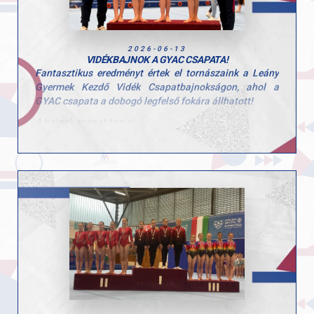
teljesítményhez!
2026-06-13
VIDÉKBAJNOK A GYAC CSAPATA!
Fantasztikus eredményt értek el tornászaink a Leány
Gyermek Kezdő Vidék Csapatbajnokságon, ahol a
GYAC csapata a dobogó legfelső fokára állhatott!
A bajnok csapat tagjai:
Scheller Júlia Anna
Tátrai Karolina
Zoller-Delbó Zorka
Herenkovics Rozália
Szívből gratulálunk a lányoknak a szép teljesítményhez
és a megérdemelt győzelemhez! Köszönjük edzőink
kitartó munkáját!
Felkészítő edzők: Szűcs Szonja és Kardos Botond.