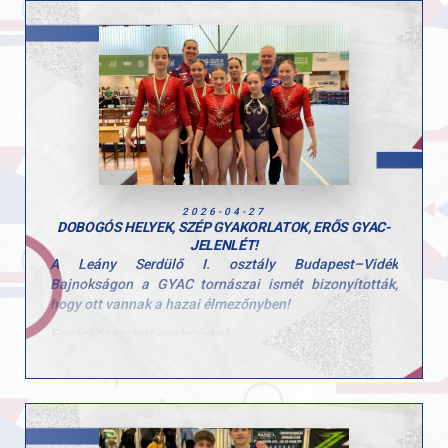
6. ugrás
Hunorfi Heléna
6. egyéni összetett
2. gerenda
5. ugrás
Gyermek kezdő korosztály
Herenkovics Rozália
egyéni összetett
gerenda
2026-04-27
ugrás
DOBOGÓS HELYEK, SZÉP GYAKORLATOK, ERŐS GYAC-
korlát
JELENLÉT!
talaj
A Leány Serdülő I. osztály Budapest–Vidék
Bajnokságon a GYAC tornászai ismét bizonyították,
Tátrai Karolina
hogy ott vannak a hazai élmezőnyben!
6. egyéni összetett
4. ugrás
Egyéni összetett eredmények:
7. talaj
- Kerczó Emília 2. hely
Scheller Júlia Anna
- Kovács Bianka 3. hely
7. egyéni összetett
6. gerenda
- Hegedűs Réka 4. hely