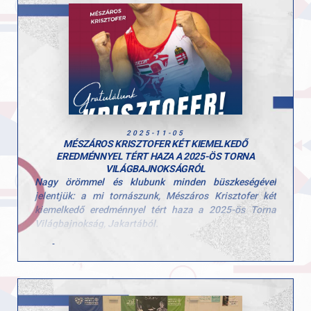
Csaba.
Gratulálunk a csapat eredményéhez és köszönjük a
befektetett munkátokat!
2025-11-05
MÉSZÁROS KRISZTOFER KÉT KIEMELKEDŐ
EREDMÉNNYEL TÉRT HAZA A 2025-ÖS TORNA
VILÁGBAJNOKSÁGRÓL
Nagy örömmel és klubunk minden büszkeségével
jelentjük: a mi tornászunk, Mészáros Krisztofer két
kiemelkedő eredménnyel tért haza a 2025-ös Torna
Világbajnokság, Jakartából.
Egyéni összetettben 8. helyezést ért el – 80,664
ponttal, a világ legjobb tornászai között.
Talaj döntőben pedig a 7. helyen végzett – ezzel
ismét bizonyította, hogy versenyről versenyre
épül a teljesítménye.