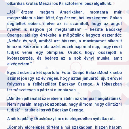
ötkarikás kvótás Mészáros Krisztoferrel beszélgettünk.
„Jól érzem magam Amerikában, mostanra már
megszoktam a kinti létet, úgy érzem, beilleszkedtem. Sokan
segítettek ebben, illetve az is számított, hogy az angol
nyelvet is nagyon jól megtanultam” – kezdte Bácskay
Csenge, aki így értékelte a mögöttünk hagyott esztendőt:
„Nehéz év volt, amiből azt hiszem, a maximumot sikerült
kihozni. Kiskorom óta azért edzek nap mint nap, hogy részt
tudjak venni egy olimpián. Örülök, hogy összejött a
kvótaszerzés, és beérett az a sok évnyi munka, amit
elvégeztem.”
Együtt edzett a két sportoló. Fotó: Csapó BalázsMost kisebb
szünet jön így az év végén, hogy aztán januártól újult erővel
folytassa a felkészülést Bácskay Csenge. A fókuszban
természetesen a párizsi olimpia van.
„Minden pillanatát szeretném átélni az olimpia hangulatának.
Nem nyaralni megyek azonban, nagy álmom, hogy döntőzni
tudjak” – árulta el tervét Bácskay Csenge.
A női kapitány, Draskóczy Imre is elégedetten nyilatkozott.
„Komoly előrelépés történt a női szakágban, hiszen három