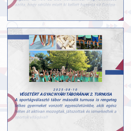
azóta, hogy sérülés miatt ki kellett hagynia az Európa-
Gratulálunk minden versenyzőnknek a kiváló
bajnokságot. Boti a selejtezők során mind a hat szeren
eredményekhez, és edzőiknek a felkészítő munkához!
bemutatkozott, ami komoly erőpróbát jelentett
Hajrá GYAC!
számára a hosszabb kihagyást követően. Ehhez szívből
gratulálunk neki és edzőjének, hiszen rengeteg kemény
munka van ebben a remek eredményben!
A párizsi viadal egyben remek főpróba volt a hazai
megmérettetések előtt: Boti ezen a héten a magyar
bajnokságon is hat szeren áll rajthoz, majd a
szombathelyi challenge világkupán talajon és ugráson
láthatjuk újra. A tornász vállsérüléséből teljesen
felépült, és jó formában várja a következő versenyeket.
2025-08-10
VÉGETÉRT A GYAC NYÁRI TÁBORÁNAK 2. TURNUSA
A sportágválasztó tábor második turnusa is rengeteg
lelkes gyermeket vonzott egyesületünkbe, akik egész
héten át aktívan mozogtak, játszottak és ismerkedtek a
sportok világával!
Ezúttal is sok-sok kisgyerek töltötte velünk a hetet, és