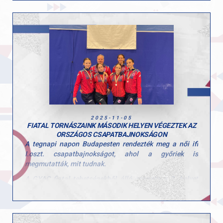
gyűrű, ahol egy magabiztos gyakorlatot mutattam be.
Korláton megcsináltam szépen a gyakorlatot ahogy
szoktam, és nyújton is magabiztos voltam. Talajon és
ugráson is a legmagasabb pontszámot gyűjthettem
be.”
Gratulálunk Botinak, aki kőkemény munkával érte el ezt
a szép eredményt!
2025-11-05
FIATAL TORNÁSZAINK MÁSODIK HELYEN VÉGEZTEK AZ
ORSZÁGOS CSAPATBAJNOKSÁGON
A tegnapi napon Budapesten rendezték meg a női ifi
I.oszt. csapatbajnokságot, ahol a győriek is
megmutatták, mit tudnak.
A GYAC fiatal tehetségekből álló csapata a 2. helyet
szerezte meg. A csapat tagjai: Polgár Hanna, Fekete
Sára, Hajas Dóra és Csiszár Nadin voltak.
Felkészítő edzők: Szűcs Nicoleta Lucia és Fajkusz