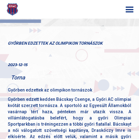
GYŐRBEN EDZETTEK AZ OLIMPIKON TORNÁSZOK
2023-12-15
Torna
Győrben edzettek az olimpikon tornászok
Győrben edzett kedden Bácskay Csenge, a Győri AC olimpiai
kvótát szerzett tornásza. A sportoló az Egyesült Államokból
vasárnap tért haza, pénteken már utazik vissza. A
villámlátogatásba belefért, hogy a győri Olimpiai
Sportparkban is tréningezzen a többi győri fiatallal. Bácskayt
a női válogatott szövetségi kapitánya, Draskóczy Imre is
elkísérte. Az edzés előtt velük, valamint a másik győri