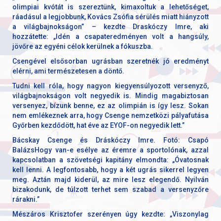
olimpiai kvótát is szereztünk, kimaxoltuk a lehetőséget,
ráadásul a legjobbunk, Kovács Zsófia sérülés miatt hiányzott
a világbajnokságon” – kezdte Draskóczy Imre, aki
hozzátette: „Idén a csapateredményen volt a hangsúly,
jövőre az egyéni célok kerülnek a fókuszba.
Csengével elsősorban ugrásban szeretnék jó eredményt
elérni, ami természetesen a döntő.
Tudni kell róla, hogy nagyon kiegyensúlyozott versenyző,
világbajnokságon volt negyedik is. Mindig magabiztosan
versenyez, bízunk benne, ez az olimpián is így lesz. Sokan
nem emlékeznek arra, hogy Csenge nemzetközi pályafutása
Győrben kezdődött, hat éve az EYOF-on negyedik lett.”
Bácskay Csenge és Dráskóczy Imre. Fotó: Csapó
BalázsHogy van-e esélye az éremre a sportolónak, azzal
kapcsolatban a szövetségi kapitány elmondta: „Óvatosnak
kell lenni. A legfontosabb, hogy a két ugrás sikerrel legyen
meg. Aztán majd kiderül, az mire lesz elegendő. Nyilván
bizakodunk, de túlzott terhet sem szabad a versenyzőre
rárakni.”
Mészáros Krisztofer szerényen úgy kezdte: „Viszonylag