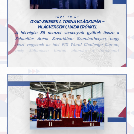
A következő megmérettetés november 8-án vár a
lányokra, ahol az összesített eredmények alapján
hirdetik ki az országos bajnokság végeredményét,
2025-10-01
szurkolunk nektek!
GYAC-SIKEREK A TORNA VILÁGKUPÁN –
VILÁGVERSENY, HAZAI ERŐKKEL
A hétvégén 38 nemzet versenyzői gyűltek össze a
Schaeffler Aréna Savariában Szombathelyen, hogy
részt vegyenek az idei FIG World Challenge Cup-on,
mely különösen fontos állomás a tornasport
nemzetközi naptárában — mindössze három héttel a
jakartai világbajnokság előtt.
Nagy örömmel jelentjük, hogy klubunk két tornásza is
kiválóan helyt állt ezen a rangos viadalon:
Mészáros Krisztofer a selejtezőből bejutott a
döntőbe lólengésen és korláton is. Lólengésen
ezüstérmet szerzett, 13,850 ponttal a második
helyen végzett a döntőben, korláton pedig
bronzérmet nyert egy gyönyörűen kivitelezett
gyakorlattal.
Molnár Botond a selejtező nap után szintén
bejutott a döntőbe korláton, ahol a 8.