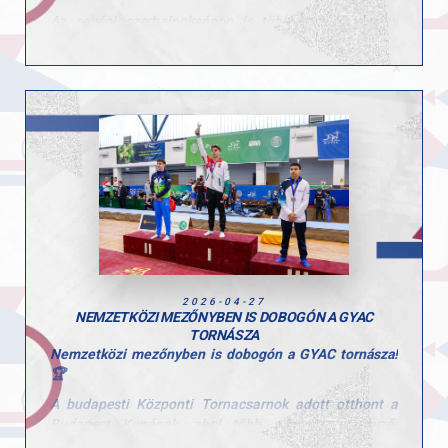
Az egyéni szerbajnokságon is több szép eredmény
született, különösen Tomcsányi Benedek teljesítménye
emelkedett ki, aki több szeren is dobogóra állhatott.
Egyéni eredmények:
• Tomcsányi Benedek, gyűrű, 1. hely
• Tomcsányi Benedek, talaj, 2. hely
• Molnár Botond, ugrás, 3. hely
• Kiss Marcell, nyújtó, 3. hely
A hétvége jól mutatta a csapat erejét és a versenyzők
stabil formáját a hazai élmezőnyben.
Gratulálunk a teljesítményekhez, mind a tornászaink,
2026-04-27
mind az edzőik esetében!
NEMZETKÖZI MEZŐNYBEN IS DOBOGÓN A GYAC
TORNÁSZA
Nemzetközi mezőnyben is dobogón a GYAC tornásza!
🏆
A budapesti Központi Tornacsarnok adott otthont a
Budapest Kupának, ahol több nemzet versenyzői
mérték össze tudásukat.