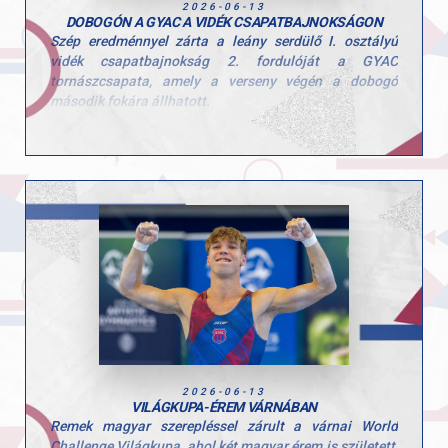
2026-06-13
DOBOGÓN A GYAC A VIDÉK CSAPATBAJNOKSÁGON
Szép eredménnyel zárta a leány serdülő I. osztályú
vidék csapatbajnokság 2. fordulóját a GYAC
tornászcsapata, amely a verseny végén a dobogó
második fokára állhatott.
A csapat tagjai: Hegedűs Réka, Kovács Bianka, Kerczó
Emília, Tóth Alexandra, Linnert Zsófia.
Felkészítő edzők: Szűcs Nicoleta Lucia és Fajkusz
Csaba.
Gratulálunk a lányoknak és az edzőknek a munkához és
az elért eredményhez, csak így tovább!
2026-06-13
VILÁGKUPA-ÉREM VÁRNÁBAN
Remek magyar szerepléssel zárult a várnai World
Challenge Világkupa, ahol két magyar érem is született,