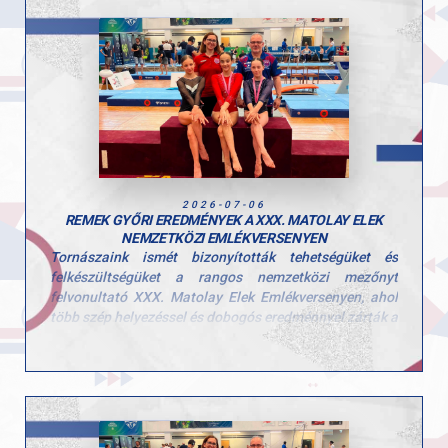
2026-07-06
REMEK GYŐRI EREDMÉNYEK A XXX. MATOLAY ELEK
NEMZETKÖZI EMLÉKVERSENYEN
Tornászaink ismét bizonyították tehetségüket és
felkészültségüket a rangos nemzetközi mezőnyt
felvonultató XXX. Matolay Elek Emlékversenyen, ahol
több szép helyezéssel és dobogós eredménnyel zárták a
hétvégét.
Egyéni összetett
Kerczó Emília – 6. hely
Kovács Bianka – 11. hely
Hegedűs Réka – 20. hely (két szeren indult)