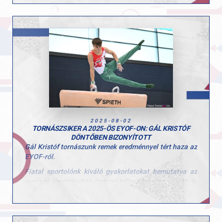
öröm volt látni, mennyi kíváncsisággal és energiával
vetették bele magukat a programokba. A tábor célja,
hogy a gyerekek minél több mozgásformát
kipróbálhassanak, és ebben a turnusban is 10
különböző sportággal találkozhattak!
Köszönjük minden edzőnek, segítőnek és szülőnek,
hogy hozzájárultak a hét sikeréhez és természetesen a
gyerekeknek is, hogy ilyen lelkes résztvevői voltak a
tábornak!
2025-08-02
TORNÁSZSIKER A 2025-ÖS EYOF-ON: GÁL KRISTÓF
DÖNTŐBEN BIZONYÍTOTT
Gál Kristóf tornászunk remek eredménnyel tért haza az
EYOF-ról.
Fiatal sportolónk kiváló gyakorlatokat bemutatva az
európai élmezőnyhöz tartozó teljesítményt nyújtott, és
méltón képviselte hazánkat és a clubunkat ezen a
rangos utánpótlás-eseményen.
Kiegyensúlyozott, fegyelmezett gyakorlatainak