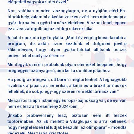
elégedett vagyok az idei évvel.”
Nos, valóban minden viszonylagos, de a nyújtón elért Eb-
ötödik hely, valamint a kvótaszerzés azért nem mindennapi a
győri torna és a győri tornász életében. Viszont lehet, éppen
ez a visszafogottság az eddigi sikerek titka.
A fiatal sportoló így folytatta: „Most év végéig kicsit lazább a
program, de aztán azon kezdünk el dolgozni jövőre
kőkeményen, hogy olyan gyakorlatokat állítsunk össze,
amivel lehet esély az éremre.
Mindegyik szeren próbálunk olyan elemeket beépíteni, hogy
meglegyen az anyagerő, ami kell a döntőbe jutáshoz.
Ha pedig az megvan, ott bármi megtörténhet. A legnagyobb
riválisok a japán, az amerikai, a kínai és a brazil tornászok
lehetnek, de sok jó egy-egy szeren remeklő tornász van.”
Mészárosra áprilisban egy Európa-bajnokság vár, de nyilván
nem ez lesz a fő esemény 2024-ben.
„Inkább próbaverseny lesz, biztosan nem itt leszek
topformában. Az Eb mellett a Világkupák is arra kellenek,
hogy megfelelően fel tudjak készülni az olimpiára” – mondta
végezetül Mészáros Krisztofer.