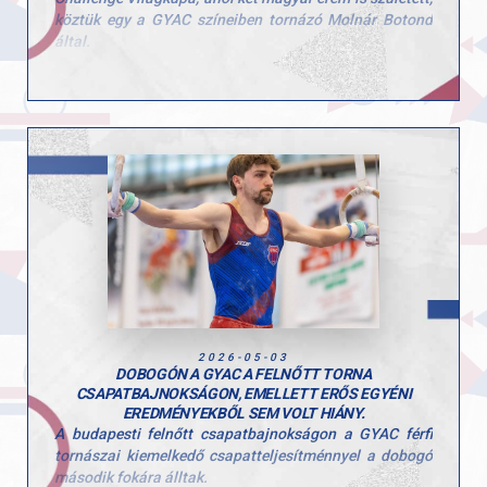
köztük egy a GYAC színeiben tornázó Molnár Botond
által.
Boti ugrásban 14.050 pontos gyakorlatával a dobogó
harmadik fokára állhatott a nemzetközi mezőnyben. A
kiváló eredményt tovább erősíti, hogy talajon is közel
volt az éremhez, ott végül a 4. helyen zárt.
Gratulálunk Botinak és edzőjének, Pisák Tamásnak a
kiemelkedő teljesítményhez! További hasonló sikereket
az idei szezonra!
2026-05-03
DOBOGÓN A GYAC A FELNŐTT TORNA
CSAPATBAJNOKSÁGON, EMELLETT ERŐS EGYÉNI
EREDMÉNYEKBŐL SEM VOLT HIÁNY.
A budapesti felnőtt csapatbajnokságon a GYAC férfi
tornászai kiemelkedő csapatteljesítménnyel a dobogó
második fokára álltak.