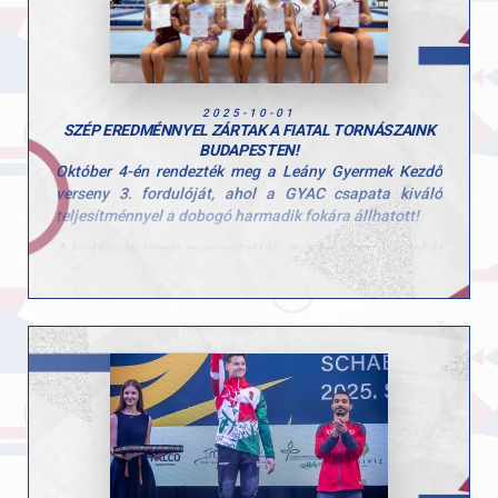
2025-10-01
SZÉP EREDMÉNNYEL ZÁRTAK A FIATAL TORNÁSZAINK
BUDAPESTEN!
Október 4-én rendezték meg a Leány Gyermek Kezdő
verseny 3. fordulóját, ahol a GYAC csapata kiváló
teljesítménnyel a dobogó harmadik fokára állhatott!
A kislányok ismét megmutatták, milyen kitartó munkát
végeznek hétről hétre, és hogy a csapategység valódi
erőt jelent.
A csapat tagjai: Tátrai Karolina, Scheller Júlia Anna,
Stoiber Dalma, Hunorfi Heléna és Zoller-Delbó Zorka.
Versenyen kívül Herenkovics Rozália is bemutatta
tudását.
Edzőiknek, Szűcs Szonjának és Kardos Botondnak
pedig jár a gratuláció a felkészítésért és a lelkes
támogatásért!