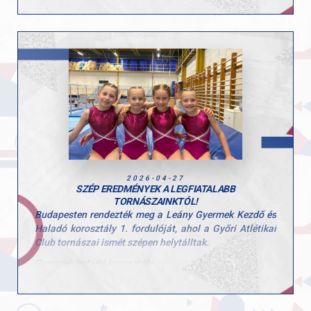
A rangos mezőnyben Gál Kristóf kiemelkedő
teljesítményt nyújtott az ifjúsági korosztályban.
Gyűrűn a dobogó legfelső fokára állhatott, emellett
nyújtón ezüstérmet szerzett, talajon pedig
bronzéremmel zárta a versenyt.
Kristóf szereplése jól mutatja azt a következetes
munkát és szakmai hátteret, amely a GYAC tornászait
jellemzi.
Gratulálunk Kristófnak és edzőjének az eredményekhez
és a teljesítményhez! 👏
2026-04-27
SZÉP EREDMÉNYEK A LEGFIATALABB
TORNÁSZAINKTÓL!
Budapesten rendezték meg a Leány Gyermek Kezdő és
Haladó korosztály 1. fordulóját, ahol a Győri Atlétikai
Club tornászai ismét szépen helytálltak.
Gyermek haladó korosztály
Stoiber Dalma
5. egyéni összetett
2. talaj