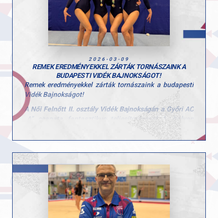
hétvége eredményei jól mutatják a szakosztályban
zajló tudatos és következetes munkát, valamint a
versenyzők fejlődését.
Gratulálunk a sportolóknak és edzőiknek a
teljesítményhez. Hajrá GYAC!
2026-03-09
REMEK EREDMÉNYEKKEL ZÁRTÁK TORNÁSZAINK A
BUDAPESTI VIDÉK BAJNOKSÁGOT!
Remek eredményekkel zárták tornászaink a budapesti
Vidék Bajnokságot!
A
Női Felnőtt II. osztály Vidék Bajnokságán
a Győri AC
„A” csapata fantasztikus teljesítménnyel
1. helyen
végzett
, míg a „B” csapat az
5. helyet szerezte meg
.
Csapatbajnok (GYAC „A”)
:
Tóth-Prépost Petra, Linnert Noémi Anna, Zsédely
Rozália, Feix Dorka
GYAC „B” csapat (5. hely)
:
Birinyi Bodza, Csonka-Rajky Elizabet, Tamásy Alexa,
Szilágyi-Janó Polli
Az egyéni összetett versenyben is több szép helyezés