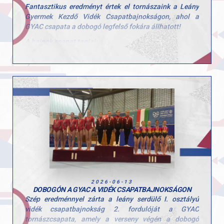
Fantasztikus eredményt értek el tornászaink a Leány
Gyermek Kezdő Vidék Csapatbajnokságon, ahol a
GYAC csapata a dobogó legfelső fokára állhatott!
A bajnok csapat tagjai:
Scheller Júlia Anna
Tátrai Karolina
Zoller-Delbó Zorka
Herenkovics Rozália
Szívből gratulálunk a lányoknak a szép teljesítményhez
és a megérdemelt győzelemhez! Köszönjük edzőink
kitartó munkáját!
Felkészítő edzők: Szűcs Szonja és Kardos Botond.
2026-06-13
DOBOGÓN A GYAC A VIDÉK CSAPATBAJNOKSÁGON
Szép eredménnyel zárta a leány serdülő I. osztályú
vidék csapatbajnokság 2. fordulóját a GYAC
tornászcsapata, amely a verseny végén a dobogó