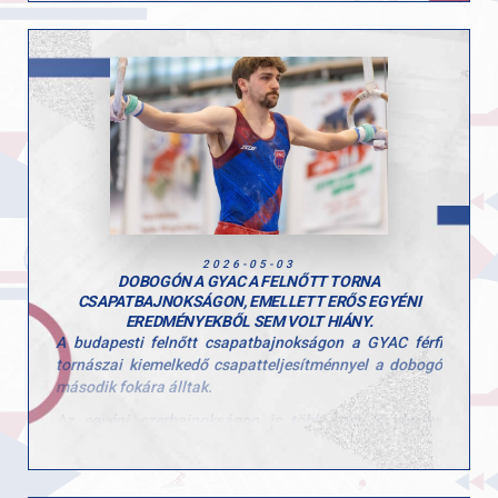
kiváló eredményt tovább erősíti, hogy talajon is közel
volt az éremhez, ott végül a 4. helyen zárt.
Gratulálunk Botinak és edzőjének, Pisák Tamásnak a
kiemelkedő teljesítményhez! További hasonló sikereket
az idei szezonra!
2026-05-03
DOBOGÓN A GYAC A FELNŐTT TORNA
CSAPATBAJNOKSÁGON, EMELLETT ERŐS EGYÉNI
EREDMÉNYEKBŐL SEM VOLT HIÁNY.
A budapesti felnőtt csapatbajnokságon a GYAC férfi
tornászai kiemelkedő csapatteljesítménnyel a dobogó
második fokára álltak.
Az egyéni szerbajnokságon is több szép eredmény
született, különösen Tomcsányi Benedek teljesítménye
emelkedett ki, aki több szeren is dobogóra állhatott.
Egyéni eredmények: