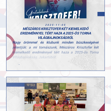
2025-11-05
MÉSZÁROS KRISZTOFER KÉT KIEMELKEDŐ
EREDMÉNNYEL TÉRT HAZA A 2025-ÖS TORNA
VILÁGBAJNOKSÁGRÓL
Nagy örömmel és klubunk minden büszkeségével
jelentjük: a mi tornászunk, Mészáros Krisztofer két
kiemelkedő eredménnyel tért haza a 2025-ös Torna
Világbajnokság, Jakartából.
Egyéni összetettben 8. helyezést ért el – 80,664
ponttal, a világ legjobb tornászai között.
Talaj döntőben pedig a 7. helyen végzett – ezzel
ismét bizonyította, hogy versenyről versenyre
épül a teljesítménye.
Krisztofer nem csak eredményeket hozott, hanem
példát is mutat: a Győri AC tehetsége stabil,
kiegyensúlyozott gyakorlatokkal lépett pályára a világ
egyik legrangosabb tornász versenyén, és ezzel a