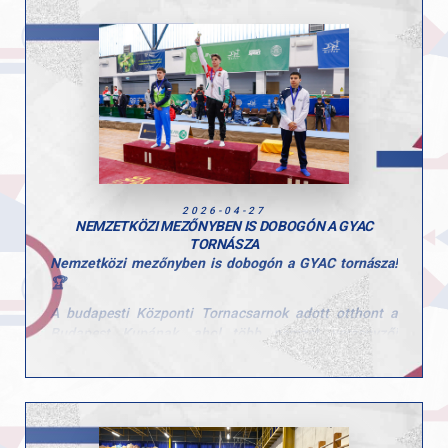
• Tomcsányi Benedek, gyűrű, 1. hely
• Tomcsányi Benedek, talaj, 2. hely
• Molnár Botond, ugrás, 3. hely
• Kiss Marcell, nyújtó, 3. hely
A hétvége jól mutatta a csapat erejét és a versenyzők
stabil formáját a hazai élmezőnyben.
Gratulálunk a teljesítményekhez, mind a tornászaink,
2026-04-27
mind az edzőik esetében!
NEMZETKÖZI MEZŐNYBEN IS DOBOGÓN A GYAC
TORNÁSZA
Nemzetközi mezőnyben is dobogón a GYAC tornásza!
🏆
A budapesti Központi Tornacsarnok adott otthont a
Budapest Kupának, ahol több nemzet versenyzői
mérték össze tudásukat.
A rangos mezőnyben Gál Kristóf kiemelkedő
teljesítményt nyújtott az ifjúsági korosztályban.
Gyűrűn a dobogó legfelső fokára állhatott, emellett
nyújtón ezüstérmet szerzett, talajon pedig