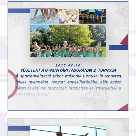
gratulálunk neki és edzőjének, hiszen rengeteg kemény
munka van ebben a remek eredményben!
A párizsi viadal egyben remek főpróba volt a hazai
megmérettetések előtt: Boti ezen a héten a magyar
bajnokságon is hat szeren áll rajthoz, majd a
szombathelyi challenge világkupán talajon és ugráson
láthatjuk újra. A tornász vállsérüléséből teljesen
felépült, és jó formában várja a következő versenyeket.
2025-08-10
VÉGETÉRT A GYAC NYÁRI TÁBORÁNAK 2. TURNUSA
A sportágválasztó tábor második turnusa is rengeteg
lelkes gyermeket vonzott egyesületünkbe, akik egész
héten át aktívan mozogtak, játszottak és ismerkedtek a
sportok világával!
Ezúttal is sok-sok kisgyerek töltötte velünk a hetet, és
öröm volt látni, mennyi kíváncsisággal és energiával
vetették bele magukat a programokba. A tábor célja,
hogy a gyerekek minél több mozgásformát
kipróbálhassanak, és ebben a turnusban is 10
különböző sportággal találkozhattak!