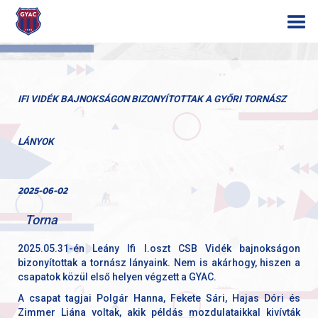
IFI VIDÉK BAJNOKSÁGON BIZONYÍTOTTAK A GYŐRI TORNÁSZ
LÁNYOK
2025-06-02
Torna
2025.05.31-én Leány Ifi I.oszt CSB Vidék bajnokságon
bizonyítottak a tornász lányaink. Nem is akárhogy, hiszen a
csapatok közül első helyen végzett a GYAC.
A csapat tagjai Polgár Hanna, Fekete Sári, Hajas Dóri és
Zimmer Liána voltak, akik példás mozdulataikkal kivívták