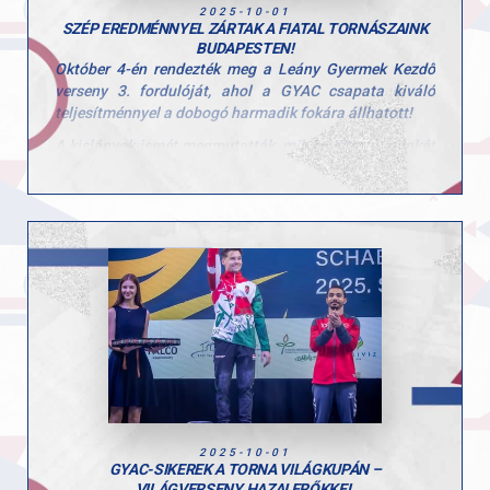
2025-10-01
SZÉP EREDMÉNNYEL ZÁRTAK A FIATAL TORNÁSZAINK
BUDAPESTEN!
Október 4-én rendezték meg a Leány Gyermek Kezdő
verseny 3. fordulóját, ahol a GYAC csapata kiváló
teljesítménnyel a dobogó harmadik fokára állhatott!
A kislányok ismét megmutatták, milyen kitartó munkát
végeznek hétről hétre, és hogy a csapategység valódi
erőt jelent.
A csapat tagjai: Tátrai Karolina, Scheller Júlia Anna,
Stoiber Dalma, Hunorfi Heléna és Zoller-Delbó Zorka.
Versenyen kívül Herenkovics Rozália is bemutatta
tudását.
Edzőiknek, Szűcs Szonjának és Kardos Botondnak
pedig jár a gratuláció a felkészítésért és a lelkes
támogatásért!
A következő megmérettetés november 8-án vár a
lányokra, ahol az összesített eredmények alapján
hirdetik ki az országos bajnokság végeredményét,
2025-10-01
szurkolunk nektek!
GYAC-SIKEREK A TORNA VILÁGKUPÁN –
VILÁGVERSENY, HAZAI ERŐKKEL