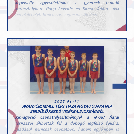
eredményes munkához! Csak így tovább fiatalok!
képviselte egyesületünket a gyermek haladó
korosztályban: Papp Levente és Simon Ádám, akik
remekül helytálltak az országos mezőnyben!
- Papp Levente az egyéni összetett 4. helyét szerezte
meg
- Simon Ádám pedig a 6. helyen zárt
Köszönjük és gratulálunk az edzői csapat felkészítő
munkájához: Fazekas Péter, Szűcs Erik, Bőhm Szilárd
és Szabó Nándor!
2025-06-11
ARANYÉREMMEL TÉRT HAZA A GYAC CSAPATA A
SERDÜLŐ KEZDŐ VIDÉKBAJNOKSÁGRÓL
Kimagasló csapatteljesítménnyel a GYAC fiatal
tornászai állhattak fel a dobogó legfelső fokára,
ráadásul nemcsak csapatban, hanem egyéniben is