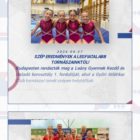
bronzéremmel zárta a versenyt.
Kristóf szereplése jól mutatja azt a következetes
munkát és szakmai hátteret, amely a GYAC tornászait
jellemzi.
Gratulálunk Kristófnak és edzőjének az eredményekhez
és a teljesítményhez! 👏
2026-04-27
SZÉP EREDMÉNYEK A LEGFIATALABB
TORNÁSZAINKTÓL!
Budapesten rendezték meg a Leány Gyermek Kezdő és
Haladó korosztály 1. fordulóját, ahol a Győri Atlétikai
Club tornászai ismét szépen helytálltak.
Gyermek haladó korosztály
Stoiber Dalma
5. egyéni összetett
2. talaj
6. ugrás
Hunorfi Heléna
6. egyéni összetett
2. gerenda