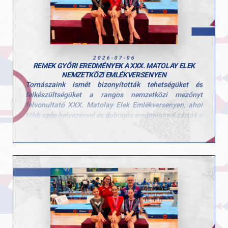
2026-07-06
REMEK GYŐRI EREDMÉNYEK A XXX. MATOLAY ELEK
NEMZETKÖZI EMLÉKVERSENYEN
Tornászaink ismét bizonyították tehetségüket és
felkészültségüket a rangos nemzetközi mezőnyt
felvonultató XXX. Matolay Elek Emlékversenyen, ahol
több szép helyezéssel és dobogós eredménnyel zárták a
hétvégét.
Egyéni összetett
Kerczó Emília – 6. hely
Kovács Bianka – 11. hely
Hegedűs Réka – 20. hely (két szeren indult)
Gerenda
Kerczó Emília – 2. hely
Korlát