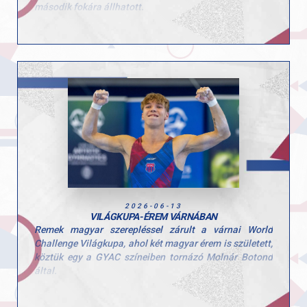
második fokára állhatott.
A csapat tagjai: Hegedűs Réka, Kovács Bianka, Kerczó
Emília, Tóth Alexandra, Linnert Zsófia.
Felkészítő edzők: Szűcs Nicoleta Lucia és Fajkusz
Csaba.
Gratulálunk a lányoknak és az edzőknek a munkához és
az elért eredményhez, csak így tovább!
2026-06-13
VILÁGKUPA-ÉREM VÁRNÁBAN
Remek magyar szerepléssel zárult a várnai World
Challenge Világkupa, ahol két magyar érem is született,
köztük egy a GYAC színeiben tornázó Molnár Botond
által.
Boti ugrásban 14.050 pontos gyakorlatával a dobogó
harmadik fokára állhatott a nemzetközi mezőnyben. A