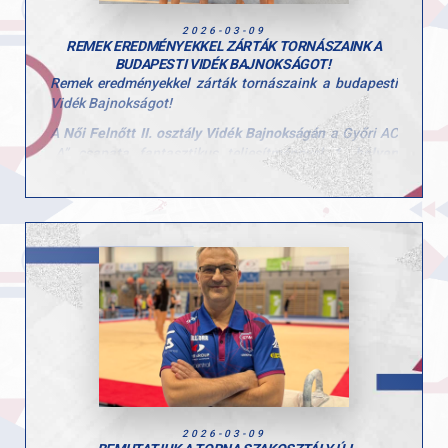
2026-03-09
REMEK EREDMÉNYEKKEL ZÁRTÁK TORNÁSZAINK A
BUDAPESTI VIDÉK BAJNOKSÁGOT!
Remek eredményekkel zárták tornászaink a budapesti
Vidék Bajnokságot!
A
Női Felnőtt II. osztály Vidék Bajnokságán
a Győri AC
„A” csapata fantasztikus teljesítménnyel
1. helyen
végzett
, míg a „B” csapat az
5. helyet szerezte meg
.
Csapatbajnok (GYAC „A”)
:
Tóth-Prépost Petra, Linnert Noémi Anna, Zsédely
Rozália, Feix Dorka
GYAC „B” csapat (5. hely)
:
Birinyi Bodza, Csonka-Rajky Elizabet, Tamásy Alexa,
Szilágyi-Janó Polli
Az egyéni összetett versenyben is több szép helyezés
született:
Bronzérem: Tóth-Prépost Petra
5. Linnert Noémi Anna
6. Feix Dorka
2026-03-09
9. Zsédely Rozália