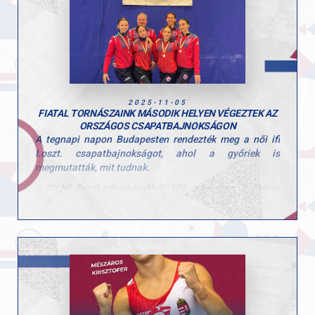
be.”
Gratulálunk Botinak, aki kőkemény munkával érte el ezt
a szép eredményt!
2025-11-05
FIATAL TORNÁSZAINK MÁSODIK HELYEN VÉGEZTEK AZ
ORSZÁGOS CSAPATBAJNOKSÁGON
A tegnapi napon Budapesten rendezték meg a női ifi
I.oszt. csapatbajnokságot, ahol a győriek is
megmutatták, mit tudnak.
A GYAC fiatal tehetségekből álló csapata a 2. helyet
szerezte meg. A csapat tagjai: Polgár Hanna, Fekete
Sára, Hajas Dóra és Csiszár Nadin voltak.
Felkészítő edzők: Szűcs Nicoleta Lucia és Fajkusz
Csaba.
Gratulálunk a csapat eredményéhez és köszönjük a
befektetett munkátokat!