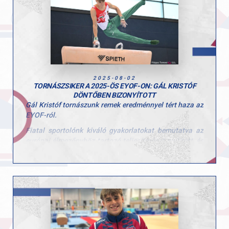
Köszönjük minden edzőnek, segítőnek és szülőnek,
hogy hozzájárultak a hét sikeréhez és természetesen a
gyerekeknek is, hogy ilyen lelkes résztvevői voltak a
tábornak!
2025-08-02
TORNÁSZSIKER A 2025-ÖS EYOF-ON: GÁL KRISTÓF
DÖNTŐBEN BIZONYÍTOTT
Gál Kristóf tornászunk remek eredménnyel tért haza az
EYOF-ról.
Fiatal sportolónk kiváló gyakorlatokat bemutatva az
európai élmezőnyhöz tartozó teljesítményt nyújtott, és
méltón képviselte hazánkat és a clubunkat ezen a
rangos utánpótlás-eseményen.
Kiegyensúlyozott, fegyelmezett gyakorlatainak
köszönhetően gyűrűn a döntőbe jutott, ahol 11.966
pontos gyakorlata a nyolcadik helyet jelentette
számára.
Egyéni teljesítménye mellett csapatban, 3 másik