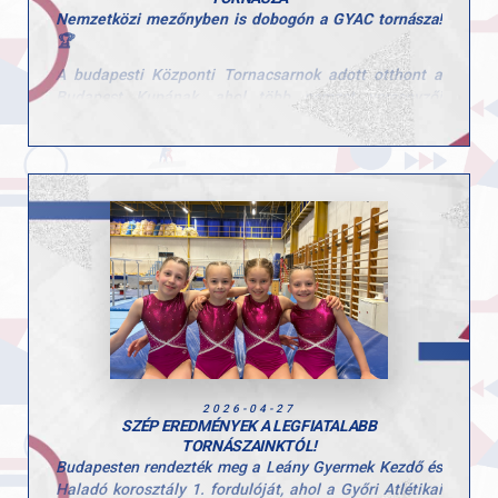
Nemzetközi mezőnyben is dobogón a GYAC tornásza!
🏆
A budapesti Központi Tornacsarnok adott otthont a
Budapest Kupának, ahol több nemzet versenyzői
mérték össze tudásukat.
A rangos mezőnyben Gál Kristóf kiemelkedő
teljesítményt nyújtott az ifjúsági korosztályban.
Gyűrűn a dobogó legfelső fokára állhatott, emellett
nyújtón ezüstérmet szerzett, talajon pedig
bronzéremmel zárta a versenyt.
Kristóf szereplése jól mutatja azt a következetes
munkát és szakmai hátteret, amely a GYAC tornászait
jellemzi.
Gratulálunk Kristófnak és edzőjének az eredményekhez
és a teljesítményhez! 👏
2026-04-27
SZÉP EREDMÉNYEK A LEGFIATALABB
TORNÁSZAINKTÓL!
Budapesten rendezték meg a Leány Gyermek Kezdő és
Haladó korosztály 1. fordulóját, ahol a Győri Atlétikai