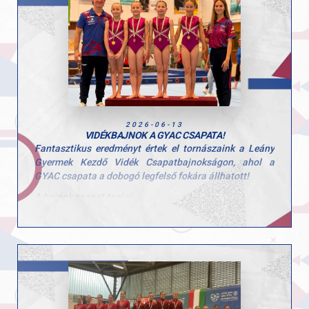
Papp Levente ugyanebben a kategóriában bronzérmes
Hajrá GYAC!
lett.
Hajba Gellért a serdülő haladó vidék bajnokság
összetett versenyében a második helyen végzett.
Gratulálunk sportolóinknak és edzőiknek a kiemelkedő
teljesítményhez!
2026-06-13
VIDÉKBAJNOK A GYAC CSAPATA!
Fantasztikus eredményt értek el tornászaink a Leány
Gyermek Kezdő Vidék Csapatbajnokságon, ahol a
GYAC csapata a dobogó legfelső fokára állhatott!
A bajnok csapat tagjai:
Scheller Júlia Anna
Tátrai Karolina
Zoller-Delbó Zorka
Herenkovics Rozália
Szívből gratulálunk a lányoknak a szép teljesítményhez