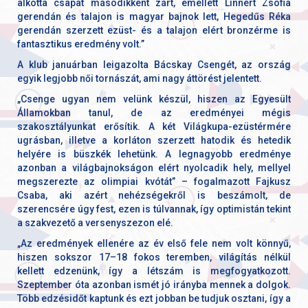
alkotta csapat másodikként zárt, emellett Linnert Zsófia
gerendán és talajon is magyar bajnok lett, Hegedűs Réka
gerendán szerzett ezüst- és a talajon elért bronzérme is
fantasztikus eredmény volt.”
A klub januárban leigazolta Bácskay Csengét, az ország
egyik legjobb női tornászát, ami nagy áttörést jelentett.
„Csenge ugyan nem velünk készül, hiszen az Egyesült
Államokban tanul, de az eredményei mégis
szakosztályunkat erősítik. A két Világkupa-ezüstérmére
ugrásban, illetve a korláton szerzett hatodik és hetedik
helyére is büszkék lehetünk. A legnagyobb eredménye
azonban a világbajnokságon elért nyolcadik hely, mellyel
megszerezte az olimpiai kvótát” – fogalmazott Fajkusz
Csaba, aki azért nehézségekről is beszámolt, de
szerencsére úgy fest, ezen is túlvannak, így optimistán tekint
a szakvezető a versenyszezon elé.
„Az eredmények ellenére az év első fele nem volt könnyű,
hiszen sokszor 17–18 fokos teremben, világítás nélkül
kellett edzenünk, így a létszám is megfogyatkozott.
Szeptember óta azonban ismét jó irányba mennek a dolgok.
Több edzésidőt kaptunk és ezt jobban be tudjuk osztani, így a