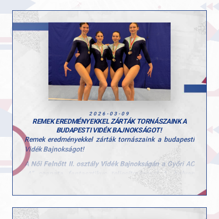
végzett.
A kadet mezőnyben Körmendi Zerind ugrásban lett a
„Magyar Köztársaság Szerbajnoka”. Talajon
ezüstérmet szerzett, korláton pedig a 4. helyen zárt.
hétvége eredményei jól mutatják a szakosztályban
zajló tudatos és következetes munkát, valamint a
versenyzők fejlődését.
Gratulálunk a sportolóknak és edzőiknek a
teljesítményhez. Hajrá GYAC!
2026-03-09
REMEK EREDMÉNYEKKEL ZÁRTÁK TORNÁSZAINK A
BUDAPESTI VIDÉK BAJNOKSÁGOT!
Remek eredményekkel zárták tornászaink a budapesti
Vidék Bajnokságot!
A
Női Felnőtt II. osztály Vidék Bajnokságán
a Győri AC
„A” csapata fantasztikus teljesítménnyel
1. helyen
végzett
, míg a „B” csapat az
5. helyet szerezte meg
.
Csapatbajnok (GYAC „A”)
:
Tóth-Prépost Petra, Linnert Noémi Anna, Zsédely
Rozália, Feix Dorka