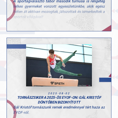
A sportágválasztó tábor második turnusa is rengeteg
lelkes gyermeket vonzott egyesületünkbe, akik egész
héten át aktívan mozogtak, játszottak és ismerkedtek a
sportok világával!
Ezúttal is sok-sok kisgyerek töltötte velünk a hetet, és
öröm volt látni, mennyi kíváncsisággal és energiával
vetették bele magukat a programokba. A tábor célja,
hogy a gyerekek minél több mozgásformát
kipróbálhassanak, és ebben a turnusban is 10
különböző sportággal találkozhattak!
Köszönjük minden edzőnek, segítőnek és szülőnek,
hogy hozzájárultak a hét sikeréhez és természetesen a
gyerekeknek is, hogy ilyen lelkes résztvevői voltak a
tábornak!
2025-08-02
TORNÁSZSIKER A 2025-ÖS EYOF-ON: GÁL KRISTÓF
DÖNTŐBEN BIZONYÍTOTT
Gál Kristóf tornászunk remek eredménnyel tért haza az
EYOF-ról.