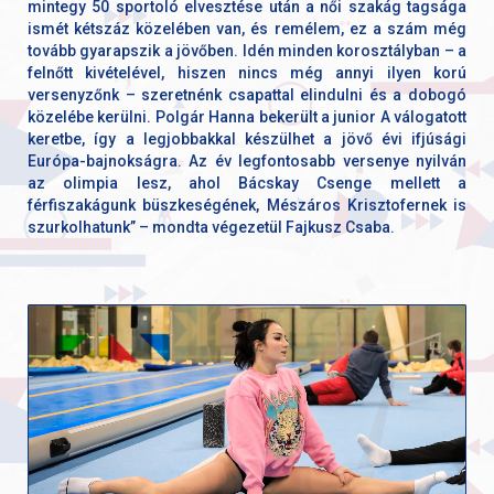
mintegy 50 sportoló elvesztése után a női szakág tagsága
ismét kétszáz közelében van, és remélem, ez a szám még
tovább gyarapszik a jövőben. Idén minden korosztályban – a
felnőtt kivételével, hiszen nincs még annyi ilyen korú
versenyzőnk – szeretnénk csapattal elindulni és a dobogó
közelébe kerülni. Polgár Hanna bekerült a junior A válogatott
keretbe, így a legjobbakkal készülhet a jövő évi ifjúsági
Európa-bajnokságra. Az év legfontosabb versenye nyilván
az olimpia lesz, ahol Bácskay Csenge mellett a
férfiszakágunk büszkeségének, Mészáros Krisztofernek is
szurkolhatunk” – mondta végezetül Fajkusz Csaba.