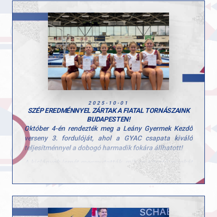
segítik a legkisebbeket az első sportélményeikhez.
2025-10-01
SZÉP EREDMÉNNYEL ZÁRTAK A FIATAL TORNÁSZAINK
BUDAPESTEN!
Október 4-én rendezték meg a Leány Gyermek Kezdő
verseny 3. fordulóját, ahol a GYAC csapata kiváló
teljesítménnyel a dobogó harmadik fokára állhatott!
A kislányok ismét megmutatták, milyen kitartó munkát
végeznek hétről hétre, és hogy a csapategység valódi
erőt jelent.
A csapat tagjai: Tátrai Karolina, Scheller Júlia Anna,
Stoiber Dalma, Hunorfi Heléna és Zoller-Delbó Zorka.
Versenyen kívül Herenkovics Rozália is bemutatta