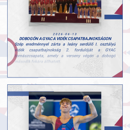
és a megérdemelt győzelemhez! Köszönjük edzőink
kitartó munkáját!
Felkészítő edzők: Szűcs Szonja és Kardos Botond.
2026-06-13
DOBOGÓN A GYAC A VIDÉK CSAPATBAJNOKSÁGON
Szép eredménnyel zárta a leány serdülő I. osztályú
vidék csapatbajnokság 2. fordulóját a GYAC
tornászcsapata, amely a verseny végén a dobogó
második fokára állhatott.
A csapat tagjai: Hegedűs Réka, Kovács Bianka, Kerczó
Emília, Tóth Alexandra, Linnert Zsófia.
Felkészítő edzők: Szűcs Nicoleta Lucia és Fajkusz
Csaba.
Gratulálunk a lányoknak és az edzőknek a munkához és
az elért eredményhez, csak így tovább!