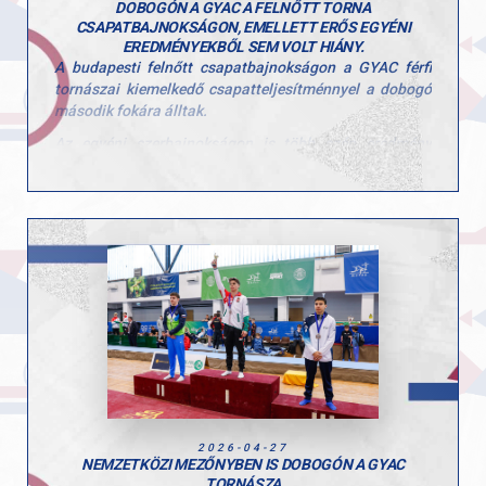
DOBOGÓN A GYAC A FELNŐTT TORNA
CSAPATBAJNOKSÁGON, EMELLETT ERŐS EGYÉNI
EREDMÉNYEKBŐL SEM VOLT HIÁNY.
A budapesti felnőtt csapatbajnokságon a GYAC férfi
tornászai kiemelkedő csapatteljesítménnyel a dobogó
második fokára álltak.
Az egyéni szerbajnokságon is több szép eredmény
született, különösen Tomcsányi Benedek teljesítménye
emelkedett ki, aki több szeren is dobogóra állhatott.
Egyéni eredmények:
• Tomcsányi Benedek, gyűrű, 1. hely
• Tomcsányi Benedek, talaj, 2. hely
• Molnár Botond, ugrás, 3. hely
• Kiss Marcell, nyújtó, 3. hely
A hétvége jól mutatta a csapat erejét és a versenyzők
stabil formáját a hazai élmezőnyben.
Gratulálunk a teljesítményekhez, mind a tornászaink,
2026-04-27
mind az edzőik esetében!
NEMZETKÖZI MEZŐNYBEN IS DOBOGÓN A GYAC
TORNÁSZA