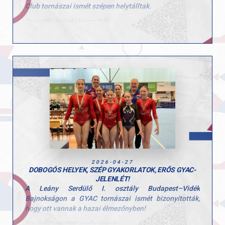
Club tornászai ismét szépen helytálltak.
Gyermek haladó korosztály
Stoiber Dalma
5. egyéni összetett
2. talaj
6. ugrás
Hunorfi Heléna
6. egyéni összetett
2. gerenda
5. ugrás
Gyermek kezdő korosztály
Herenkovics Rozália
egyéni összetett
gerenda
2026-04-27
ugrás
DOBOGÓS HELYEK, SZÉP GYAKORLATOK, ERŐS GYAC-
korlát
JELENLÉT!
talaj
A Leány Serdülő I. osztály Budapest–Vidék
Bajnokságon a GYAC tornászai ismét bizonyították,
Tátrai Karolina
hogy ott vannak a hazai élmezőnyben!
6. egyéni összetett
4. ugrás
Egyéni összetett eredmények: