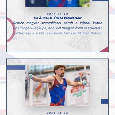
2026-06-13
VILÁGKUPA-ÉREM VÁRNÁBAN
Remek magyar szerepléssel zárult a várnai World
Challenge Világkupa, ahol két magyar érem is született,
köztük egy a GYAC színeiben tornázó Molnár Botond
által.
Boti ugrásban 14.050 pontos gyakorlatával a dobogó
harmadik fokára állhatott a nemzetközi mezőnyben. A
kiváló eredményt tovább erősíti, hogy talajon is közel
volt az éremhez, ott végül a 4. helyen zárt.
Gratulálunk Botinak és edzőjének, Pisák Tamásnak a
kiemelkedő teljesítményhez! További hasonló sikereket
az idei szezonra!
2026-05-03