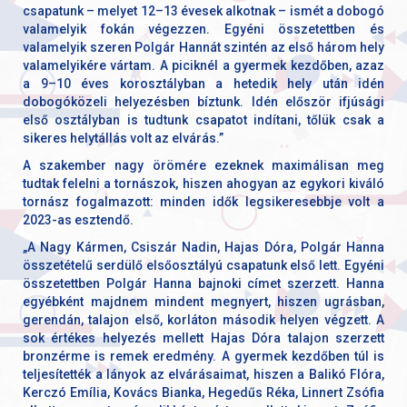
csapatunk – melyet 12–13 évesek alkotnak – ismét a dobogó
valamelyik fokán végezzen. Egyéni összetettben és
valamelyik szeren Polgár Hannát szintén az első három hely
valamelyikére vártam. A piciknél a gyermek kezdőben, azaz
a 9–10 éves korosztályban a hetedik hely után idén
dobogóközeli helyezésben bíztunk. Idén először ifjúsági
első osztályban is tudtunk csapatot indítani, tőlük csak a
sikeres helytállás volt az elvárás.”
A szakember nagy örömére ezeknek maximálisan meg
tudtak felelni a tornászok, hiszen ahogyan az egykori kiváló
tornász fogalmazott: minden idők legsikeresebbje volt a
2023-as esztendő.
„A Nagy Kármen, Csiszár Nadin, Hajas Dóra, Polgár Hanna
összetételű serdülő elsőosztályú csapatunk első lett. Egyéni
összetettben Polgár Hanna bajnoki címet szerzett. Hanna
egyébként majdnem mindent megnyert, hiszen ugrásban,
gerendán, talajon első, korláton második helyen végzett. A
sok értékes helyezés mellett Hajas Dóra talajon szerzett
bronzérme is remek eredmény. A gyermek kezdőben túl is
teljesítették a lányok az elvárásaimat, hiszen a Balikó Flóra,
Kerczó Emília, Kovács Bianka, Hegedűs Réka, Linnert Zsófia