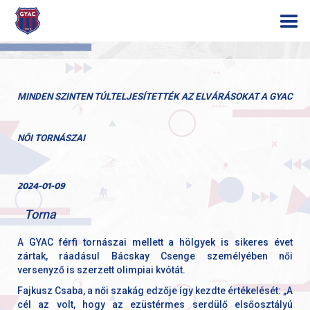
MINDEN SZINTEN TÚLTELJESÍTETTÉK AZ ELVÁRÁSOKAT A GYAC
NŐI TORNÁSZAI
2024-01-09
Torna
A GYAC férfi tornászai mellett a hölgyek is sikeres évet
zártak, ráadásul Bácskay Csenge személyében női
versenyző is szerzett olimpiai kvótát.
Fajkusz Csaba, a női szakág edzője így kezdte értékelését: „A
cél az volt, hogy az ezüstérmes serdülő elsőosztályú