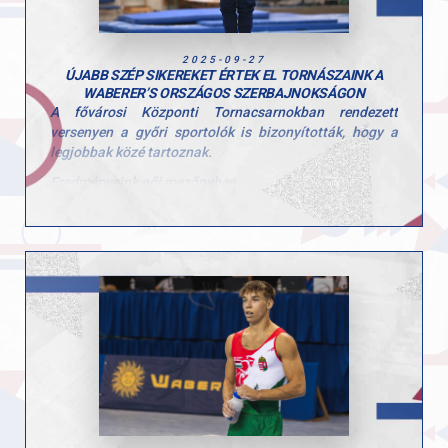
2025-09-27
ÚJABB SZÉP SIKEREKET ÉRTEK EL TORNÁSZAINK A
WABERER’S ORSZÁGOS SZERBAJNOKSÁGON
A fővárosi Központi Tornacsarnokban rendezett
versenyen a győri sportolók is bizonyították, hogy a
legjobbak közé tartoznak.
Eredményeink női mezőnyben
• Péter Sára ugrásban ezüstérmet szerzett (13.150)
• Talajon pedig aranyérmet ünnepelhetett (13.100)
Eredményeink férfi mezőnyben
• Ugrás: Molnár Botond ezüst (13.550), Tomcsányi
Benedek bronz (12.850)
• Lólengés: Mészáros Krisztofer arany (14.150),
Tomcsányi Benedek bronz (13.000)
• Talaj: Tomcsányi Benedek arany (13.400)
• Nyújtó: Mészáros Krisztofer arany (13.600)