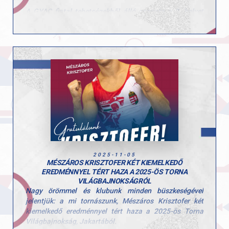
A GYAC fiatal tehetségekből álló csapata a 2. helyet
szerezte meg. A csapat tagjai: Polgár Hanna, Fekete
Sára, Hajas Dóra és Csiszár Nadin voltak.
Felkészítő edzők: Szűcs Nicoleta Lucia és Fajkusz
Csaba.
Gratulálunk a csapat eredményéhez és köszönjük a
befektetett munkátokat!
2025-11-05
MÉSZÁROS KRISZTOFER KÉT KIEMELKEDŐ
EREDMÉNNYEL TÉRT HAZA A 2025-ÖS TORNA
VILÁGBAJNOKSÁGRÓL
Nagy örömmel és klubunk minden büszkeségével
jelentjük: a mi tornászunk, Mészáros Krisztofer két
kiemelkedő eredménnyel tért haza a 2025-ös Torna
Világbajnokság, Jakartából.