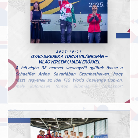
tudását.
Edzőiknek, Szűcs Szonjának és Kardos Botondnak
pedig jár a gratuláció a felkészítésért és a lelkes
támogatásért!
A következő megmérettetés november 8-án vár a
lányokra, ahol az összesített eredmények alapján
hirdetik ki az országos bajnokság végeredményét,
2025-10-01
szurkolunk nektek!
GYAC-SIKEREK A TORNA VILÁGKUPÁN –
VILÁGVERSENY, HAZAI ERŐKKEL
A hétvégén 38 nemzet versenyzői gyűltek össze a
Schaeffler Aréna Savariában Szombathelyen, hogy
részt vegyenek az idei FIG World Challenge Cup-on,
mely különösen fontos állomás a tornasport
nemzetközi naptárában — mindössze három héttel a
jakartai világbajnokság előtt.
Nagy örömmel jelentjük, hogy klubunk két tornásza is
kiválóan helyt állt ezen a rangos viadalon:
Mészáros Krisztofer a selejtezőből bejutott a
döntőbe lólengésen és korláton is. Lólengésen
ezüstérmet szerzett, 13,850 ponttal a második