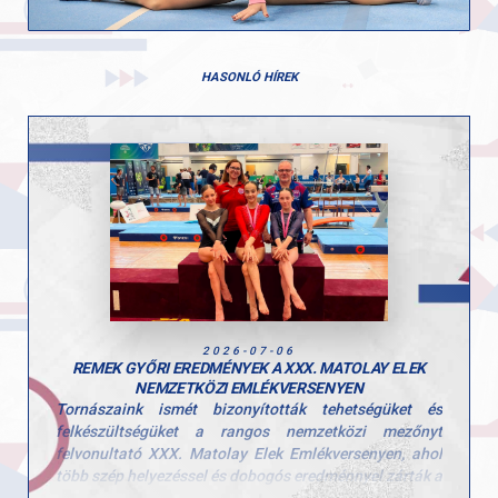
HASONLÓ HÍREK
2026-07-06
REMEK GYŐRI EREDMÉNYEK A XXX. MATOLAY ELEK
NEMZETKÖZI EMLÉKVERSENYEN
Tornászaink ismét bizonyították tehetségüket és
felkészültségüket a rangos nemzetközi mezőnyt
felvonultató XXX. Matolay Elek Emlékversenyen, ahol
több szép helyezéssel és dobogós eredménnyel zárták a