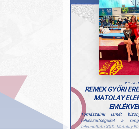
2026-
REMEK GYŐRI ER
MATOLAY ELE
EMLÉKVE
Tornászaink ismét bizony
felkészültségüket a ran
felvonultató XXX. Matolay El
szép helyezéssel és dobo
hétvégét.