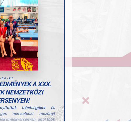
-06-22
EDMÉNYEK A XXX.
K NEMZETKÖZI
RSENYEN!
nyították tehetségüket és
angos nemzetközi mezőnyt
lek Emlékversenyen, ahol több
ogós eredménnyel zárták a