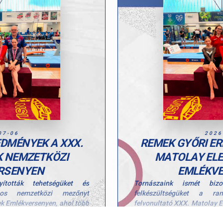
07-06
2026
EDMÉNYEK A XXX.
REMEK GYŐRI ER
K NEMZETKÖZI
MATOLAY ELE
RSENYEN
EMLÉKVE
ították tehetségüket és
Tornászaink ismét bizo
gos nemzetközi mezőnyt
felkészültségüket a r
ek Emlékversenyen, ahol több
felvonultató XXX. Matolay E
gós eredménnyel zárták a
szép helyezéssel és dob
hétvégét.