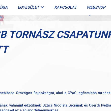
ÉRIA
EGYESÜLET
KAPCSOLAT
WEBSHOP
BB TORNÁSZ CSAPATUNK
TT
ebibaba Országos Bajnokságot, ahol a GYAC legfiatalabb tornászai
nak, valamint edzőiknek, Szűcs Nicoleta Luciának és Cserdi Ivettne
isebbeket az első sportélményeikhez.