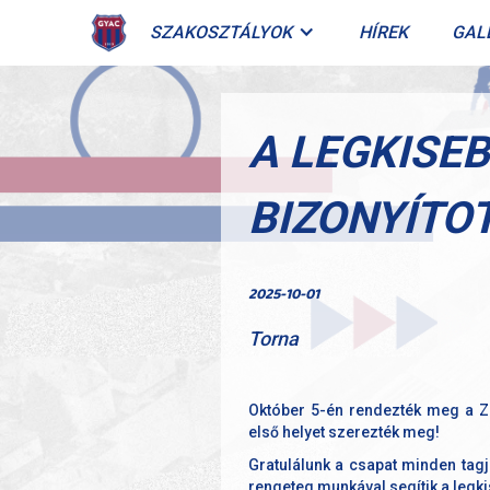
SZAKOSZTÁLYOK
HÍREK
GAL
A LEGKISE
BIZONYÍTO
2025-10-01
Torna
Október 5-én rendezték meg a Zs
első helyet szerezték meg!
Gratulálunk a csapat minden tagjá
rengeteg munkával segítik a legk