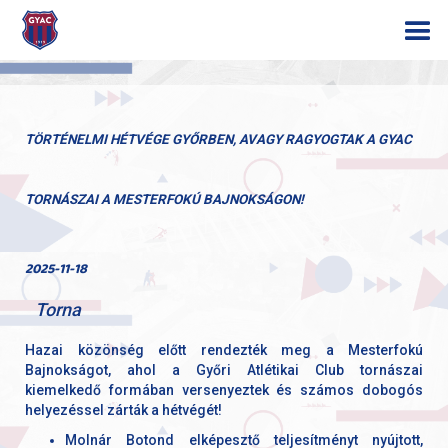
TÖRTÉNELMI HÉTVÉGE GYŐRBEN, AVAGY RAGYOGTAK A GYAC
TORNÁSZAI A MESTERFOKÚ BAJNOKSÁGON!
2025-11-18
Torna
Hazai közönség előtt rendezték meg a Mesterfokú
Bajnokságot, ahol a Győri Atlétikai Club tornászai
kiemelkedő formában versenyeztek és számos dobogós
helyezéssel zárták a hétvégét!
Molnár Botond elképesztő teljesítményt nyújtott,