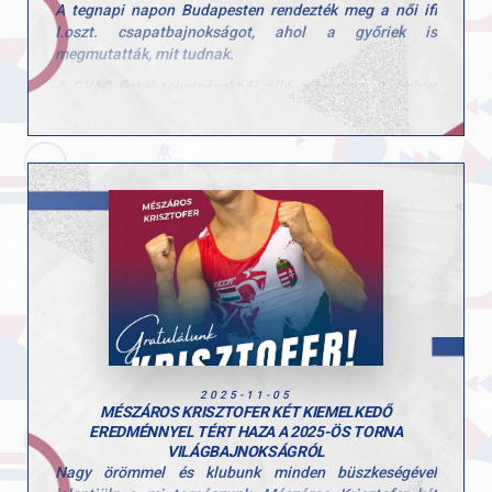
A tegnapi napon Budapesten rendezték meg a női ifi
I.oszt. csapatbajnokságot, ahol a győriek is
megmutatták, mit tudnak.
A GYAC fiatal tehetségekből álló csapata a 2. helyet
szerezte meg. A csapat tagjai: Polgár Hanna, Fekete
Sára, Hajas Dóra és Csiszár Nadin voltak.
Felkészítő edzők: Szűcs Nicoleta Lucia és Fajkusz
Csaba.
Gratulálunk a csapat eredményéhez és köszönjük a
befektetett munkátokat!
2025-11-05
MÉSZÁROS KRISZTOFER KÉT KIEMELKEDŐ
EREDMÉNNYEL TÉRT HAZA A 2025-ÖS TORNA
VILÁGBAJNOKSÁGRÓL
Nagy örömmel és klubunk minden büszkeségével