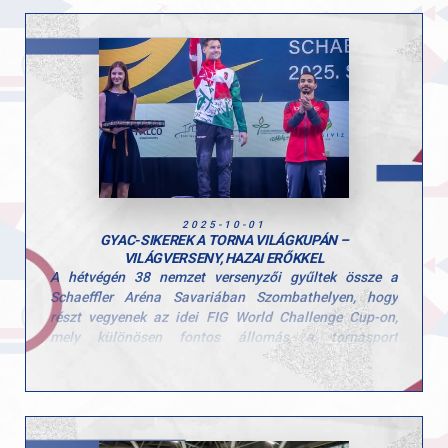
A csapat tagjai: Tátrai Karolina, Scheller Júlia Anna,
Stoiber Dalma, Hunorfi Heléna és Zoller-Delbó Zorka.
Versenyen kívül Herenkovics Rozália is bemutatta
tudását.
Edzőiknek, Szűcs Szonjának és Kardos Botondnak
pedig jár a gratuláció a felkészítésért és a lelkes
támogatásért!
A következő megmérettetés november 8-án vár a
lányokra, ahol az összesített eredmények alapján
hirdetik ki az országos bajnokság végeredményét,
2025-10-01
szurkolunk nektek!
GYAC-SIKEREK A TORNA VILÁGKUPÁN –
VILÁGVERSENY, HAZAI ERŐKKEL
A hétvégén 38 nemzet versenyzői gyűltek össze a
Schaeffler Aréna Savariában Szombathelyen, hogy
részt vegyenek az idei FIG World Challenge Cup-on,
mely különösen fontos állomás a tornasport
nemzetközi naptárában — mindössze három héttel a
jakartai világbajnokság előtt.
Nagy örömmel jelentjük, hogy klubunk két tornásza is
kiválóan helyt állt ezen a rangos viadalon: