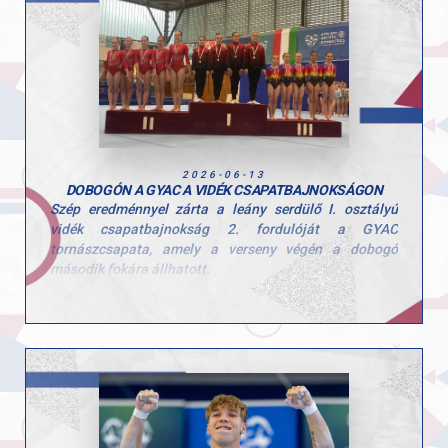
Herenkovics Rozália
Szívből gratulálunk a lányoknak a szép teljesítményhez
és a megérdemelt győzelemhez! Köszönjük edzőink
kitartó munkáját!
Felkészítő edzők: Szűcs Szonja és Kardos Botond.
2026-06-13
DOBOGÓN A GYAC A VIDÉK CSAPATBAJNOKSÁGON
Szép eredménnyel zárta a leány serdülő I. osztályú
vidék csapatbajnokság 2. fordulóját a GYAC
tornászcsapata, amely a verseny végén a dobogó
második fokára állhatott.
A csapat tagjai: Hegedűs Réka, Kovács Bianka, Kerczó
Emília, Tóth Alexandra, Linnert Zsófia.
Felkészítő edzők: Szűcs Nicoleta Lucia és Fajkusz
Csaba.
Gratulálunk a lányoknak és az edzőknek a munkához és
az elért eredményhez, csak így tovább!