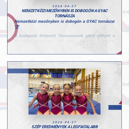
Gratulálunk a teljesítményekhez, mind a tornászaink,
2026-04-27
mind az edzőik esetében!
NEMZETKÖZI MEZŐNYBEN IS DOBOGÓN A GYAC
TORNÁSZA
Nemzetközi mezőnyben is dobogón a GYAC tornásza!
🏆
A budapesti Központi Tornacsarnok adott otthont a
Budapest Kupának, ahol több nemzet versenyzői
mérték össze tudásukat.
A rangos mezőnyben Gál Kristóf kiemelkedő
teljesítményt nyújtott az ifjúsági korosztályban.
Gyűrűn a dobogó legfelső fokára állhatott, emellett
nyújtón ezüstérmet szerzett, talajon pedig
bronzéremmel zárta a versenyt.
Kristóf szereplése jól mutatja azt a következetes
munkát és szakmai hátteret, amely a GYAC tornászait
jellemzi.
Gratulálunk Kristófnak és edzőjének az eredményekhez
és a teljesítményhez! 👏
2026-04-27
SZÉP EREDMÉNYEK A LEGFIATALABB