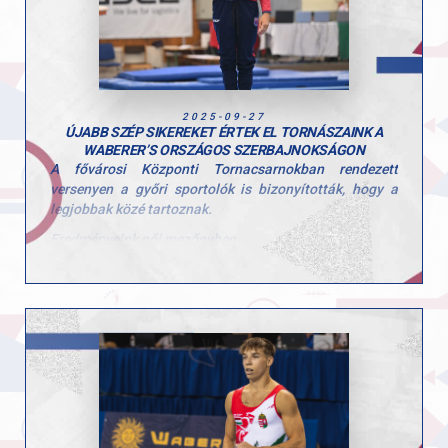
Hajrá GYAC!
2025-09-27
ÚJABB SZÉP SIKEREKET ÉRTEK EL TORNÁSZAINK A
WABERER’S ORSZÁGOS SZERBAJNOKSÁGON
A fővárosi Központi Tornacsarnokban rendezett
versenyen a győri sportolók is bizonyították, hogy a
legjobbak közé tartoznak.
Eredményeink női mezőnyben
• Péter Sára ugrásban ezüstérmet szerzett (13.150)
• Talajon pedig aranyérmet ünnepelhetett (13.100)
Eredményeink férfi mezőnyben
• Ugrás: Molnár Botond ezüst (13.550), Tomcsányi
Benedek bronz (12.850)
• Lólengés: Mészáros Krisztofer arany (14.150),
Tomcsányi Benedek bronz (13.000)