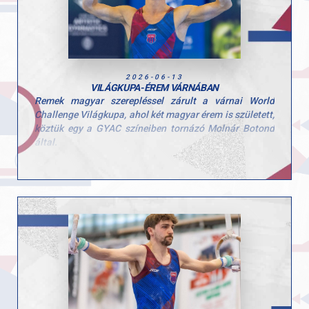
2026-06-13
VILÁGKUPA-ÉREM VÁRNÁBAN
Remek magyar szerepléssel zárult a várnai World
Challenge Világkupa, ahol két magyar érem is született,
köztük egy a GYAC színeiben tornázó Molnár Botond
által.
Boti ugrásban 14.050 pontos gyakorlatával a dobogó
harmadik fokára állhatott a nemzetközi mezőnyben. A
kiváló eredményt tovább erősíti, hogy talajon is közel
volt az éremhez, ott végül a 4. helyen zárt.
Gratulálunk Botinak és edzőjének, Pisák Tamásnak a
kiemelkedő teljesítményhez! További hasonló sikereket
az idei szezonra!