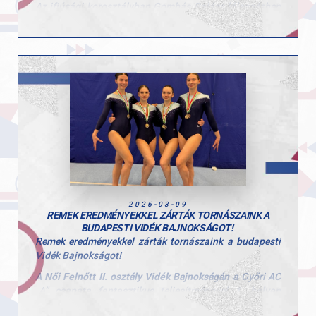
Az ifjúsági korosztályban Gombás Balázs lólengésben
a „Magyar Köztársaság Szerbajnoka” címet szerezte
meg. Emellett nyújton a 2., gyűrűn pedig a 4. helyen
végzett.
A kadet mezőnyben Körmendi Zerind ugrásban lett a
„Magyar Köztársaság Szerbajnoka”. Talajon
ezüstérmet szerzett, korláton pedig a 4. helyen zárt.
hétvége eredményei jól mutatják a szakosztályban
zajló tudatos és következetes munkát, valamint a
versenyzők fejlődését.
Gratulálunk a sportolóknak és edzőiknek a
teljesítményhez. Hajrá GYAC!
2026-03-09
REMEK EREDMÉNYEKKEL ZÁRTÁK TORNÁSZAINK A
BUDAPESTI VIDÉK BAJNOKSÁGOT!
Remek eredményekkel zárták tornászaink a budapesti
Vidék Bajnokságot!
A
Női Felnőtt II. osztály Vidék Bajnokságán
a Győri AC
„A” csapata fantasztikus teljesítménnyel
1. helyen
végzett
, míg a „B” csapat az
5. helyet szerezte meg
.