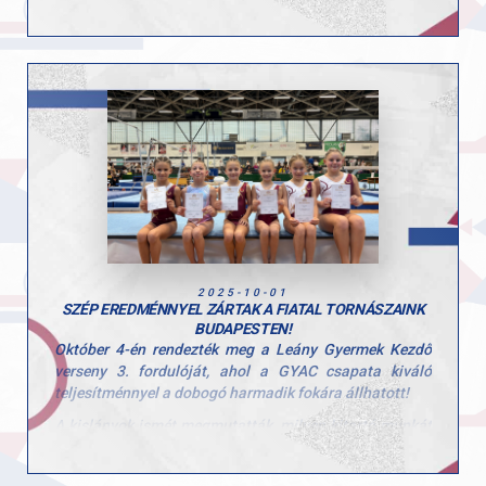
Gratulálunk a csapat minden tagjának, valamint
nagyszerű nemzetközi sikert!
edzőiknek, Szűcs Nicoleta Luciának és Cserdi Ivettnek,
akik szeretettel, türelemmel és rengeteg munkával
segítik a legkisebbeket az első sportélményeikhez.
2025-10-01
SZÉP EREDMÉNNYEL ZÁRTAK A FIATAL TORNÁSZAINK
BUDAPESTEN!
Október 4-én rendezték meg a Leány Gyermek Kezdő
verseny 3. fordulóját, ahol a GYAC csapata kiváló
teljesítménnyel a dobogó harmadik fokára állhatott!
A kislányok ismét megmutatták, milyen kitartó munkát
végeznek hétről hétre, és hogy a csapategység valódi
erőt jelent.