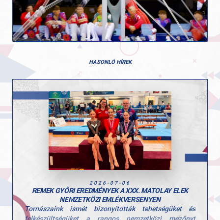
HASONLÓ HÍREK
2026-07-06
REMEK GYŐRI EREDMÉNYEK A XXX. MATOLAY ELEK
NEMZETKÖZI EMLÉKVERSENYEN
Tornászaink ismét bizonyították tehetségüket és
felkészültségüket a rangos nemzetközi mezőnyt