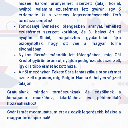
hiszen három aranyérmet szerzett (talaj, korlát,
nyújtó), valamint ezüstérmes lett gyűrűn, így ő
érdemelte ki a verseny legeredményesebb férfi
tornásza címet is!
Tomcsányi Benedek lólengésben aranyat, emellett
ezüstérmet szerzett korláton, és 3. helyet ért el
nyújtón. Stabil, magabiztos gyakorlatai újra
bizonyították, hogy ott van a magyar torna
élvonalában.
Nyikos Bernát második lett lólengésben, míg Gál
Kristóf gyűrűn bronzot, nyújtón pedig ezüstöt szerzett,
így ő is több érmet hozott haza.
A női mezőnyben Fekete Sára fantasztikus bronzérmet
szerzett ugráson, míg Polgár Hanna 6. helyen végzett
talajon.
Gratulálunk minden tornászunknak és edzőiknek a
kimagasló munkához, kitartáshoz és példamutató
hozzáálláshoz!
Győr ismét megmutatta, miért az egyik legerősebb bázisa a
magyar tornasportnak!