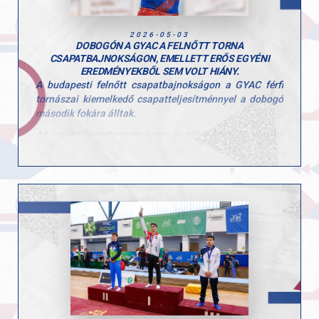
2026-05-03
DOBOGÓN A GYAC A FELNŐTT TORNA
CSAPATBAJNOKSÁGON, EMELLETT ERŐS EGYÉNI
EREDMÉNYEKBŐL SEM VOLT HIÁNY.
A budapesti felnőtt csapatbajnokságon a GYAC férfi
tornászai kiemelkedő csapatteljesítménnyel a dobogó
második fokára álltak.
Az egyéni szerbajnokságon is több szép eredmény
született, különösen Tomcsányi Benedek teljesítménye
emelkedett ki, aki több szeren is dobogóra állhatott.
Egyéni eredmények:
• Tomcsányi Benedek, gyűrű, 1. hely
• Tomcsányi Benedek, talaj, 2. hely
• Molnár Botond, ugrás, 3. hely
• Kiss Marcell, nyújtó, 3. hely
A hétvége jól mutatta a csapat erejét és a versenyzők
stabil formáját a hazai élmezőnyben.