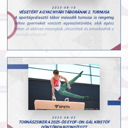
2025-08-10
VÉGETÉRT A GYAC NYÁRI TÁBORÁNAK 2. TURNUSA
A sportágválasztó tábor második turnusa is rengeteg
lelkes gyermeket vonzott egyesületünkbe, akik egész
héten át aktívan mozogtak, játszottak és ismerkedtek a
sportok világával!
Ezúttal is sok-sok kisgyerek töltötte velünk a hetet, és
öröm volt látni, mennyi kíváncsisággal és energiával
vetették bele magukat a programokba. A tábor célja,
hogy a gyerekek minél több mozgásformát
kipróbálhassanak, és ebben a turnusban is 10
különböző sportággal találkozhattak!
Köszönjük minden edzőnek, segítőnek és szülőnek,
hogy hozzájárultak a hét sikeréhez és természetesen a
gyerekeknek is, hogy ilyen lelkes résztvevői voltak a
tábornak!
2025-08-02
TORNÁSZSIKER A 2025-ÖS EYOF-ON: GÁL KRISTÓF
DÖNTŐBEN BIZONYÍTOTT