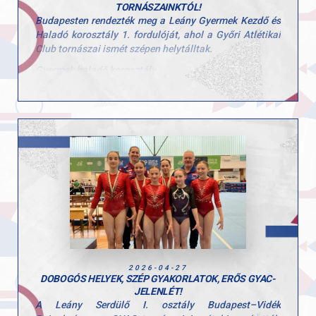
TORNÁSZAINKTÓL!
Budapesten rendezték meg a Leány Gyermek Kezdő és
Haladó korosztály 1. fordulóját, ahol a Győri Atlétikai
Club tornászai ismét szépen helytálltak.
Gyermek haladó korosztály
Stoiber Dalma
5. egyéni összetett
2. talaj
6. ugrás
Hunorfi Heléna
6. egyéni összetett
2. gerenda
5. ugrás
Gyermek kezdő korosztály
Herenkovics Rozália
egyéni összetett
gerenda
2026-04-27
ugrás
DOBOGÓS HELYEK, SZÉP GYAKORLATOK, ERŐS GYAC-
korlát
JELENLÉT!
talaj
A Leány Serdülő I. osztály Budapest–Vidék