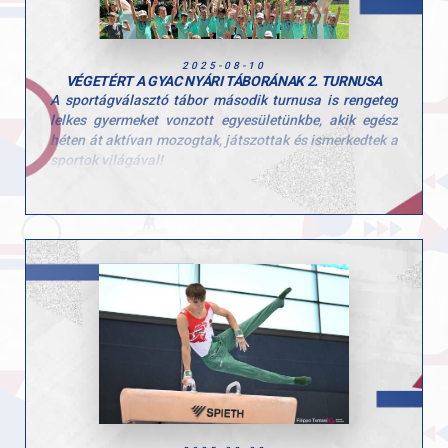
felépült, és jó formában várja a következő versenyeket.
2025-08-10
VÉGETÉRT A GYAC NYÁRI TÁBORÁNAK 2. TURNUSA
A sportágválasztó tábor második turnusa is rengeteg
lelkes gyermeket vonzott egyesületünkbe, akik egész
héten át aktívan mozogtak, játszottak és ismerkedtek a
sportok világával!
Ezúttal is sok-sok kisgyerek töltötte velünk a hetet, és
öröm volt látni, mennyi kíváncsisággal és energiával
vetették bele magukat a programokba. A tábor célja,
hogy a gyerekek minél több mozgásformát
kipróbálhassanak, és ebben a turnusban is 10
különböző sportággal találkozhattak!
Köszönjük minden edzőnek, segítőnek és szülőnek,
hogy hozzájárultak a hét sikeréhez és természetesen a
gyerekeknek is, hogy ilyen lelkes résztvevői voltak a
tábornak!