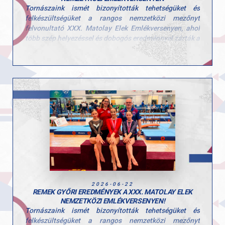
Tornászaink ismét bizonyították tehetségüket és
felkészültségüket a rangos nemzetközi mezőnyt
felvonultató XXX. Matolay Elek Emlékversenyen, ahol
több szép helyezéssel és dobogós eredménnyel zárták a
hétvégét.
Egyéni összetett
Kerczó Emília – 6. hely
Kovács Bianka – 11. hely
Hegedűs Réka – 20. hely (két szeren indult)
Gerenda
Kerczó Emília – 2. hely
Korlát
Hegedűs Réka – 3. hely
Talaj
2026-06-22
Kovács Bianka – 6. hely
REMEK GYŐRI EREDMÉNYEK A XXX. MATOLAY ELEK
NEMZETKÖZI EMLÉKVERSENYEN!
Ugrás
Tornászaink ismét bizonyították tehetségüket és
Kovács Bianka – 6. hely
felkészültségüket a rangos nemzetközi mezőnyt