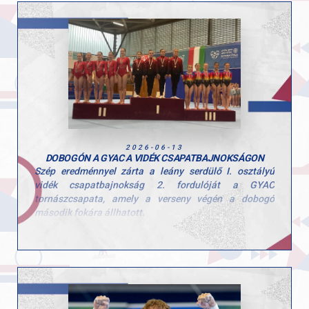
Zoller-Delbó Zorka
Herenkovics Rozália
Szívből gratulálunk a lányoknak a szép teljesítményhez
és a megérdemelt győzelemhez! Köszönjük edzőink
kitartó munkáját!
Felkészítő edzők: Szűcs Szonja és Kardos Botond.
2026-06-13
DOBOGÓN A GYAC A VIDÉK CSAPATBAJNOKSÁGON
Szép eredménnyel zárta a leány serdülő I. osztályú
vidék csapatbajnokság 2. fordulóját a GYAC
tornászcsapata, amely a verseny végén a dobogó
második fokára állhatott.
A csapat tagjai: Hegedűs Réka, Kovács Bianka, Kerczó
Emília, Tóth Alexandra, Linnert Zsófia.
Felkészítő edzők: Szűcs Nicoleta Lucia és Fajkusz
Csaba.
Gratulálunk a lányoknak és az edzőknek a munkához és