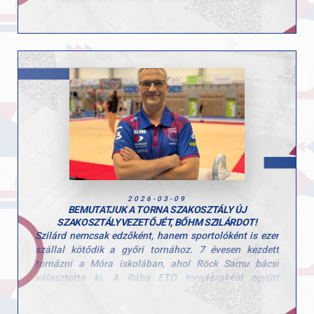
„A” csapata fantasztikus teljesítménnyel
1. helyen
végzett
, míg a „B” csapat az
5. helyet szerezte meg
.
Csapatbajnok (GYAC „A”)
:
Tóth-Prépost Petra, Linnert Noémi Anna, Zsédely
Rozália, Feix Dorka
GYAC „B” csapat (5. hely)
:
Birinyi Bodza, Csonka-Rajky Elizabet, Tamásy Alexa,
Szilágyi-Janó Polli
Az egyéni összetett versenyben is több szép helyezés
született:
Bronzérem: Tóth-Prépost Petra
5. Linnert Noémi Anna
6. Feix Dorka
2026-03-09
9. Zsédely Rozália
BEMUTATJUK A TORNA SZAKOSZTÁLY ÚJ
10. Szilágyi-Janó Polli
SZAKOSZTÁLYVEZETŐJÉT, BŐHM SZILÁRDOT!
Szilárd nemcsak edzőként, hanem sportolóként is ezer
Szerenkénti döntőkben:
szállal kötődik a győri tornához. 7 évesen kezdett
Aranyérem -
Gerenda – Tóth-Prépost Petra
tornázni a Móra iskolában, ahol Röck Samu bácsi
Ezüstérem -
Gerenda – Feix Fruzsina
választotta ki. A Rába ETO tornászaként együtt
Bronérem -
Talaj – Linnert Noémi Anna
sportolt többek között Borkai Zsolttal és Csollány
Bronzérem -
Korlát – Szilágyi-Janó Polli
Szilveszterrel, valamint egy csapatban edzett a