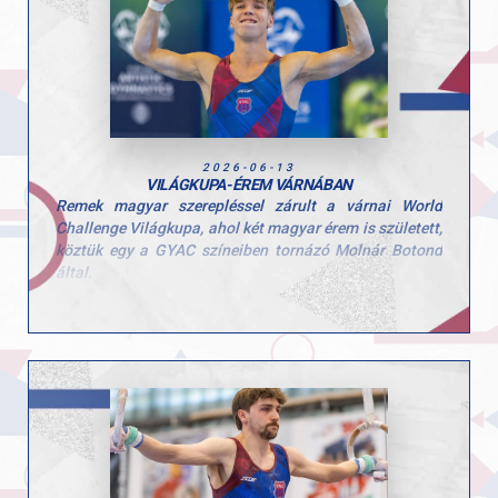
az elért eredményhez, csak így tovább!
2026-06-13
VILÁGKUPA-ÉREM VÁRNÁBAN
Remek magyar szerepléssel zárult a várnai World
Challenge Világkupa, ahol két magyar érem is született,
köztük egy a GYAC színeiben tornázó Molnár Botond
által.
Boti ugrásban 14.050 pontos gyakorlatával a dobogó
harmadik fokára állhatott a nemzetközi mezőnyben. A
kiváló eredményt tovább erősíti, hogy talajon is közel
volt az éremhez, ott végül a 4. helyen zárt.
Gratulálunk Botinak és edzőjének, Pisák Tamásnak a
kiemelkedő teljesítményhez! További hasonló sikereket
az idei szezonra!