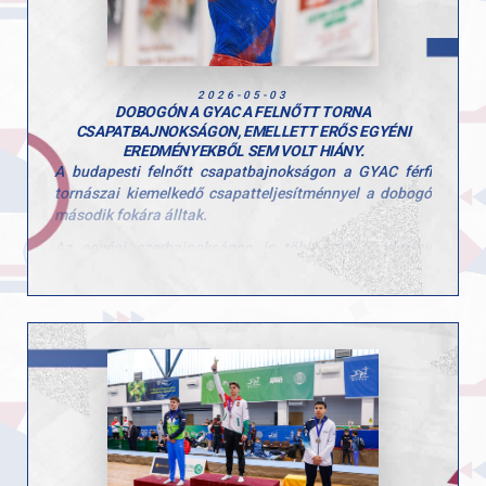
2026-05-03
DOBOGÓN A GYAC A FELNŐTT TORNA
CSAPATBAJNOKSÁGON, EMELLETT ERŐS EGYÉNI
EREDMÉNYEKBŐL SEM VOLT HIÁNY.
A budapesti felnőtt csapatbajnokságon a GYAC férfi
tornászai kiemelkedő csapatteljesítménnyel a dobogó
második fokára álltak.
Az egyéni szerbajnokságon is több szép eredmény
született, különösen Tomcsányi Benedek teljesítménye
emelkedett ki, aki több szeren is dobogóra állhatott.
Egyéni eredmények:
• Tomcsányi Benedek, gyűrű, 1. hely
• Tomcsányi Benedek, talaj, 2. hely
• Molnár Botond, ugrás, 3. hely
• Kiss Marcell, nyújtó, 3. hely