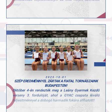
tartogat.
meg!
Hajrá Krisztofer! Hajrá GYAC! Ünnepeljük együtt ezt a
Gratulálunk a csapat minden tagjának, valamint
nagyszerű nemzetközi sikert!
edzőiknek, Szűcs Nicoleta Luciának és Cserdi Ivettnek,
akik szeretettel, türelemmel és rengeteg munkával
segítik a legkisebbeket az első sportélményeikhez.
2025-10-01
SZÉP EREDMÉNNYEL ZÁRTAK A FIATAL TORNÁSZAINK
BUDAPESTEN!
Október 4-én rendezték meg a Leány Gyermek Kezdő
verseny 3. fordulóját, ahol a GYAC csapata kiváló
teljesítménnyel a dobogó harmadik fokára állhatott!
A kislányok ismét megmutatták, milyen kitartó munkát