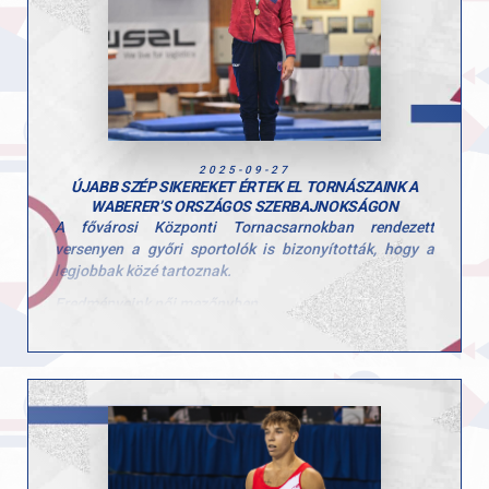
alapokon áll a tornasport, és a jövőben is sok szép
sikert tartogat számunkra. Büszkék vagyunk rátok!
Hajrá GYAC!
2025-09-27
ÚJABB SZÉP SIKEREKET ÉRTEK EL TORNÁSZAINK A
WABERER’S ORSZÁGOS SZERBAJNOKSÁGON
A fővárosi Központi Tornacsarnokban rendezett
versenyen a győri sportolók is bizonyították, hogy a
legjobbak közé tartoznak.
Eredményeink női mezőnyben
• Péter Sára ugrásban ezüstérmet szerzett (13.150)
• Talajon pedig aranyérmet ünnepelhetett (13.100)
Eredményeink férfi mezőnyben
• Ugrás: Molnár Botond ezüst (13.550), Tomcsányi
Benedek bronz (12.850)