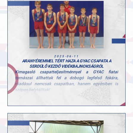
Köszönjük és gratulálunk az edzői csapat felkészítő
munkájához: Fazekas Péter, Szűcs Erik, Bőhm Szilárd
és Szabó Nándor!
2025-06-11
ARANYÉREMMEL TÉRT HAZA A GYAC CSAPATA A
SERDÜLŐ KEZDŐ VIDÉKBAJNOKSÁGRÓL
Kimagasló csapatteljesítménnyel a GYAC fiatal
tornászai állhattak fel a dobogó legfelső fokára,
ráadásul nemcsak csapatban, hanem egyéniben is
szépen helytálltak!
A bajnokcsapat tagjai: Németh Ervin, Varga Zente,
Hajba Gellért, Orbán Barnabás, Kozma Dávid, Végh
Zalán.
Egyéni összetett eredmények:
1. hely – Varga Zente