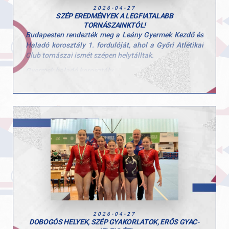
2026-04-27
SZÉP EREDMÉNYEK A LEGFIATALABB
TORNÁSZAINKTÓL!
Budapesten rendezték meg a Leány Gyermek Kezdő és
Haladó korosztály 1. fordulóját, ahol a Győri Atlétikai
Club tornászai ismét szépen helytálltak.
Gyermek haladó korosztály
Stoiber Dalma
5. egyéni összetett
2. talaj
6. ugrás
Hunorfi Heléna
6. egyéni összetett
2. gerenda
5. ugrás
Gyermek kezdő korosztály
Herenkovics Rozália
egyéni összetett
gerenda
2026-04-27
ugrás
DOBOGÓS HELYEK, SZÉP GYAKORLATOK, ERŐS GYAC-