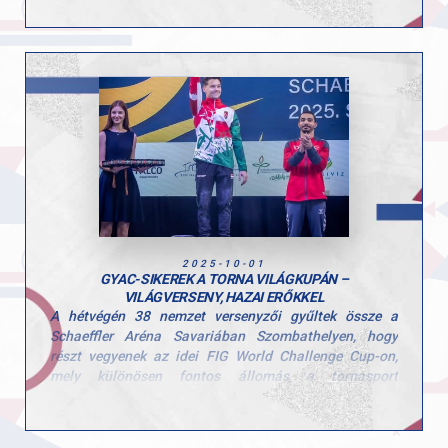
végeznek hétről hétre, és hogy a csapategység valódi
erőt jelent.
A csapat tagjai: Tátrai Karolina, Scheller Júlia Anna,
Stoiber Dalma, Hunorfi Heléna és Zoller-Delbó Zorka.
Versenyen kívül Herenkovics Rozália is bemutatta
tudását.
Edzőiknek, Szűcs Szonjának és Kardos Botondnak
pedig jár a gratuláció a felkészítésért és a lelkes
támogatásért!
A következő megmérettetés november 8-án vár a
lányokra, ahol az összesített eredmények alapján
hirdetik ki az országos bajnokság végeredményét,
2025-10-01
szurkolunk nektek!
GYAC-SIKEREK A TORNA VILÁGKUPÁN –
VILÁGVERSENY, HAZAI ERŐKKEL
A hétvégén 38 nemzet versenyzői gyűltek össze a
Schaeffler Aréna Savariában Szombathelyen, hogy
részt vegyenek az idei FIG World Challenge Cup-on,
mely különösen fontos állomás a tornasport
nemzetközi naptárában — mindössze három héttel a
jakartai világbajnokság előtt.
Nagy örömmel jelentjük, hogy klubunk két tornásza is