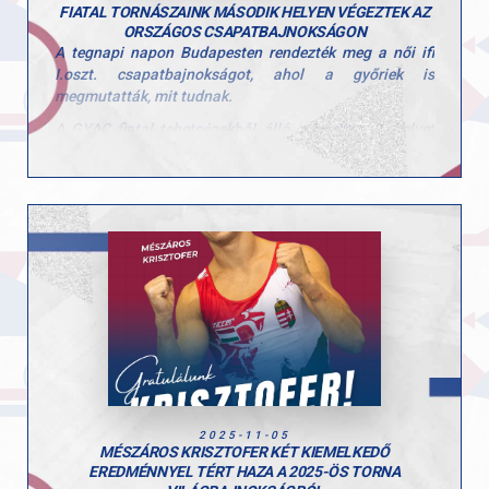
FIATAL TORNÁSZAINK MÁSODIK HELYEN VÉGEZTEK AZ
ORSZÁGOS CSAPATBAJNOKSÁGON
A tegnapi napon Budapesten rendezték meg a női ifi
I.oszt. csapatbajnokságot, ahol a győriek is
megmutatták, mit tudnak.
A GYAC fiatal tehetségekből álló csapata a 2. helyet
szerezte meg. A csapat tagjai: Polgár Hanna, Fekete
Sára, Hajas Dóra és Csiszár Nadin voltak.
Felkészítő edzők: Szűcs Nicoleta Lucia és Fajkusz
Csaba.
Gratulálunk a csapat eredményéhez és köszönjük a
befektetett munkátokat!
2025-11-05
MÉSZÁROS KRISZTOFER KÉT KIEMELKEDŐ
EREDMÉNNYEL TÉRT HAZA A 2025-ÖS TORNA