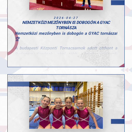
A hétvége jól mutatta a csapat erejét és a versenyzők
stabil formáját a hazai élmezőnyben.
Gratulálunk a teljesítményekhez, mind a tornászaink,
2026-04-27
mind az edzőik esetében!
NEMZETKÖZI MEZŐNYBEN IS DOBOGÓN A GYAC
TORNÁSZA
Nemzetközi mezőnyben is dobogón a GYAC tornásza!
🏆
A budapesti Központi Tornacsarnok adott otthont a
Budapest Kupának, ahol több nemzet versenyzői
mérték össze tudásukat.
A rangos mezőnyben Gál Kristóf kiemelkedő
teljesítményt nyújtott az ifjúsági korosztályban.
Gyűrűn a dobogó legfelső fokára állhatott, emellett
nyújtón ezüstérmet szerzett, talajon pedig
bronzéremmel zárta a versenyt.
Kristóf szereplése jól mutatja azt a következetes
munkát és szakmai hátteret, amely a GYAC tornászait
jellemzi.
Gratulálunk Kristófnak és edzőjének az eredményekhez
és a teljesítményhez! 👏