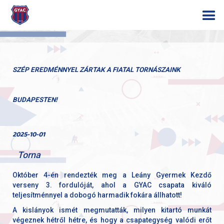
SZÉP EREDMÉNNYEL ZÁRTAK A FIATAL TORNÁSZAINK
BUDAPESTEN!
2025-10-01
Torna
Október 4-én rendezték meg a Leány Gyermek Kezdő
verseny 3. fordulóját, ahol a GYAC csapata kiváló
teljesítménnyel a dobogó harmadik fokára állhatott!
A kislányok ismét megmutatták, milyen kitartó munkát
végeznek hétről hétre, és hogy a csapategység valódi erőt