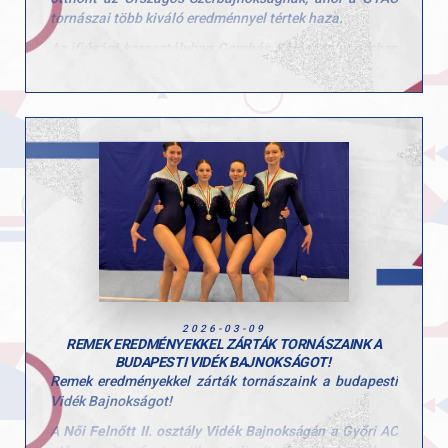
tornászai több kiváló eredménnyel tértek haza.
Az ifjúsági korosztályban Gombás Balázs lólengésben
a „Magyar Köztársaság Szerbajnoka” címet szerezte
meg. Emellett nyújton a 2., gyűrűn pedig a 4. helyen
végzett.
A kadet mezőnyben Körmendi Zerind ugrásban lett a
„Magyar Köztársaság Szerbajnoka”. Talajon
ezüstérmet szerzett, korláton pedig a 4. helyen zárt.
hétvége eredményei jól mutatják a szakosztályban
zajló tudatos és következetes munkát, valamint a
versenyzők fejlődését.
Gratulálunk a sportolóknak és edzőiknek a
teljesítményhez. Hajrá GYAC!
2026-03-09
REMEK EREDMÉNYEKKEL ZÁRTÁK TORNÁSZAINK A
BUDAPESTI VIDÉK BAJNOKSÁGOT!
Remek eredményekkel zárták tornászaink a budapesti
Vidék Bajnokságot!
A
Női Felnőtt II. osztály Vidék Bajnokságán
a Győri AC