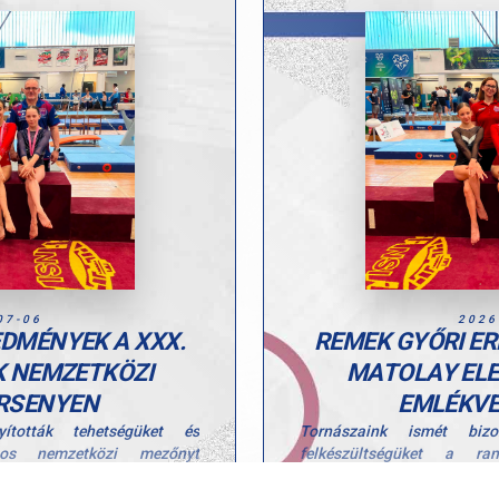
07-06
2026
EDMÉNYEK A XXX.
REMEK GYŐRI ER
K NEMZETKÖZI
MATOLAY ELE
RSENYEN
EMLÉKVE
ították tehetségüket és
Tornászaink ismét bizo
gos nemzetközi mezőnyt
felkészültségüket a r
ek Emlékversenyen, ahol több
felvonultató XXX. Matolay E
gós eredménnyel zárták a
szép helyezéssel és dob