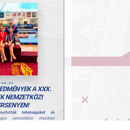
-06-22
EDMÉNYEK A XXX.
K NEMZETKÖZI
RSENYEN!
nyították tehetségüket és
angos nemzetközi mezőnyt
lek Emlékversenyen, ahol több
ogós eredménnyel zárták a