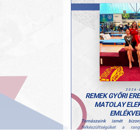
2026-
REMEK GYŐRI ER
MATOLAY ELE
EMLÉKVE
Tornászaink ismét bizony
felkészültségüket a ran
felvonultató XXX. Matolay El
szép helyezéssel és dobo