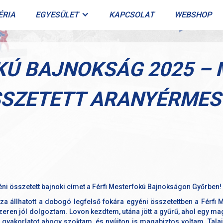
ÉRIA
EGYESÜLET
KAPCSOLAT
WEBSHOP
Ú BAJNOKSÁG 2025 –
SSZETETT ARANYÉRMES
i összetett bajnoki címet a Férfi Mesterfokú Bajnokságon Győrben!
za állhatott a dobogó legfelső fokára egyéni összetettben a Férfi
zeren jól dolgoztam. Lovon kezdtem, utána jött a gyűrű, ahol egy ma
gyakorlatot ahogy szoktam, és nyújton is magabiztos voltam. Tal