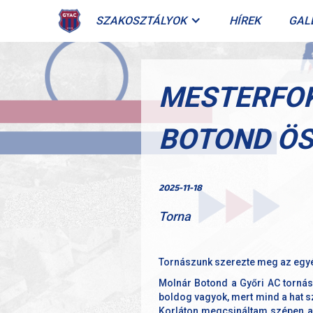
SZAKOSZTÁLYOK
HÍREK
GAL
MESTERFOK
BOTOND Ö
2025-11-18
Torna
Tornászunk szerezte meg az egyén
Molnár Botond a Győri AC tornás
boldog vagyok, mert mind a hat s
Korláton megcsináltam szépen a 