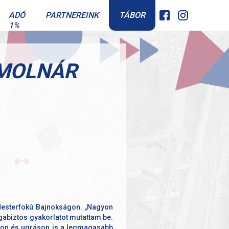
TÁBOR
ADÓ
PARTNEREINK
1%
 MOLNÁR
 Mesterfokú Bajnokságon. „Nagyon
gabiztos gyakorlatot mutattam be.
ajon és ugráson is a legmagasabb