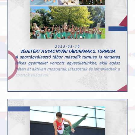
megmérettetések előtt: Boti ezen a héten a magyar
bajnokságon is hat szeren áll rajthoz, majd a
szombathelyi challenge világkupán talajon és ugráson
láthatjuk újra. A tornász vállsérüléséből teljesen
felépült, és jó formában várja a következő versenyeket.
2025-08-10
VÉGETÉRT A GYAC NYÁRI TÁBORÁNAK 2. TURNUSA
A sportágválasztó tábor második turnusa is rengeteg
lelkes gyermeket vonzott egyesületünkbe, akik egész
héten át aktívan mozogtak, játszottak és ismerkedtek a
sportok világával!
Ezúttal is sok-sok kisgyerek töltötte velünk a hetet, és
öröm volt látni, mennyi kíváncsisággal és energiával
vetették bele magukat a programokba. A tábor célja,
hogy a gyerekek minél több mozgásformát
kipróbálhassanak, és ebben a turnusban is 10
különböző sportággal találkozhattak!
Köszönjük minden edzőnek, segítőnek és szülőnek,
hogy hozzájárultak a hét sikeréhez és természetesen a