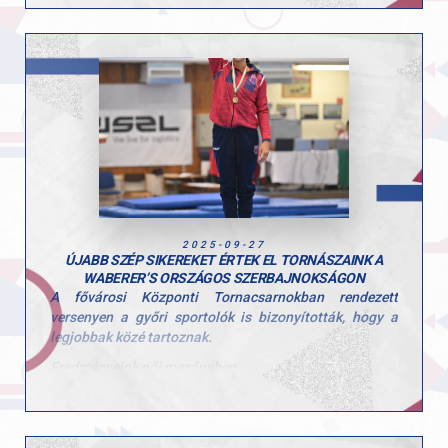
címvédő BHSE mögött. A fiúk minden szeren nagy
koncentrációval versenyeztek, és ezzel ismét letették a
névjegyüket az ország legjobbjai között.
Az eredmény újabb bizonyíték arra, hogy Győrben erős
alapokon áll a tornasport, és a jövőben is sok szép
sikert tartogat számunkra. Büszkék vagyunk rátok!
Hajrá GYAC!
2025-09-27
ÚJABB SZÉP SIKEREKET ÉRTEK EL TORNÁSZAINK A
WABERER’S ORSZÁGOS SZERBAJNOKSÁGON
A fővárosi Központi Tornacsarnokban rendezett
versenyen a győri sportolók is bizonyították, hogy a
legjobbak közé tartoznak.
Eredményeink női mezőnyben
• Péter Sára ugrásban ezüstérmet szerzett (13.150)
• Talajon pedig aranyérmet ünnepelhetett (13.100)