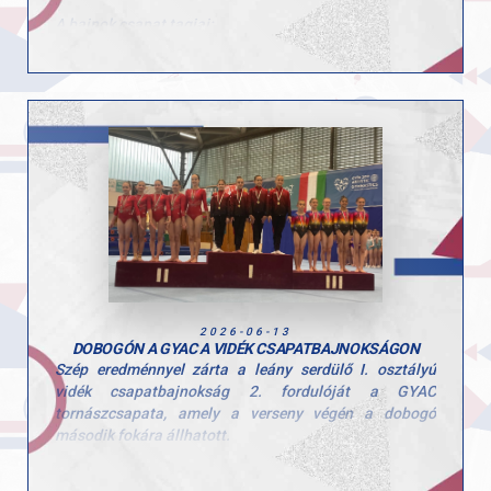
A bajnok csapat tagjai:
Scheller Júlia Anna
Tátrai Karolina
Zoller-Delbó Zorka
Herenkovics Rozália
Szívből gratulálunk a lányoknak a szép teljesítményhez
és a megérdemelt győzelemhez! Köszönjük edzőink
kitartó munkáját!
Felkészítő edzők: Szűcs Szonja és Kardos Botond.
2026-06-13
DOBOGÓN A GYAC A VIDÉK CSAPATBAJNOKSÁGON
Szép eredménnyel zárta a leány serdülő I. osztályú
vidék csapatbajnokság 2. fordulóját a GYAC
tornászcsapata, amely a verseny végén a dobogó
második fokára állhatott.
A csapat tagjai: Hegedűs Réka, Kovács Bianka, Kerczó
Emília, Tóth Alexandra, Linnert Zsófia.