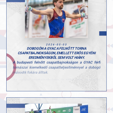
Gratulálunk Botinak és edzőjének, Pisák Tamásnak a
kiemelkedő teljesítményhez! További hasonló sikereket
az idei szezonra!
2026-05-03
DOBOGÓN A GYAC A FELNŐTT TORNA
CSAPATBAJNOKSÁGON, EMELLETT ERŐS EGYÉNI
EREDMÉNYEKBŐL SEM VOLT HIÁNY.
A budapesti felnőtt csapatbajnokságon a GYAC férfi
tornászai kiemelkedő csapatteljesítménnyel a dobogó
második fokára álltak.
Az egyéni szerbajnokságon is több szép eredmény
született, különösen Tomcsányi Benedek teljesítménye
emelkedett ki, aki több szeren is dobogóra állhatott.
Egyéni eredmények:
• Tomcsányi Benedek, gyűrű, 1. hely
• Tomcsányi Benedek, talaj, 2. hely