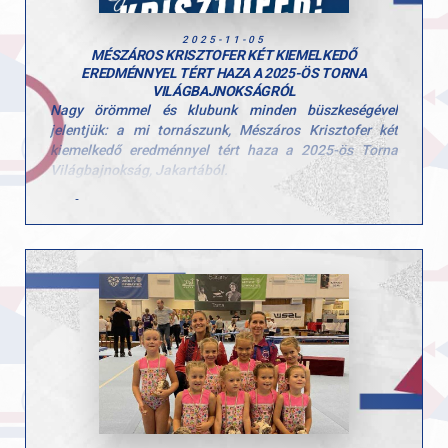
2025-11-05
MÉSZÁROS KRISZTOFER KÉT KIEMELKEDŐ
EREDMÉNNYEL TÉRT HAZA A 2025-ÖS TORNA
VILÁGBAJNOKSÁGRÓL
Nagy örömmel és klubunk minden büszkeségével
jelentjük: a mi tornászunk, Mészáros Krisztofer két
kiemelkedő eredménnyel tért haza a 2025-ös Torna
Világbajnokság, Jakartából.
Egyéni összetettben 8. helyezést ért el – 80,664
ponttal, a világ legjobb tornászai között.
Talaj döntőben pedig a 7. helyen végzett – ezzel
ismét bizonyította, hogy versenyről versenyre
épül a teljesítménye.
Krisztofer nem csak eredményeket hozott, hanem
példát is mutat: a Győri AC tehetsége stabil,
kiegyensúlyozott gyakorlatokkal lépett pályára a világ
egyik legrangosabb tornász versenyén, és ezzel a
magyar férfi tornázás egyik legerősebb nemzetközi
szereplését rögzítette.
Külön köszönet jár edzőjének, Szűcs Róbertnek, aki