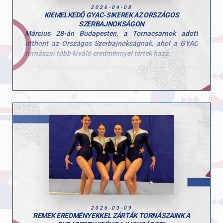
Hajrá GYAC!
2026-04-08
KIEMELKEDŐ GYAC-SIKEREK AZ ORSZÁGOS
SZERBAJNOKSÁGON
Március 28-án Budapesten, a Tornacsarnok adott
otthont az Országos Szerbajnokságnak, ahol a GYAC
tornászai több kiváló eredménnyel tértek haza.
Az ifjúsági korosztályban Gombás Balázs lólengésben
a „Magyar Köztársaság Szerbajnoka” címet szerezte
meg. Emellett nyújton a 2., gyűrűn pedig a 4. helyen
végzett.
A kadet mezőnyben Körmendi Zerind ugrásban lett a
„Magyar Köztársaság Szerbajnoka”. Talajon
ezüstérmet szerzett, korláton pedig a 4. helyen zárt.
hétvége eredményei jól mutatják a szakosztályban
zajló tudatos és következetes munkát, valamint a
versenyzők fejlődését.
Gratulálunk a sportolóknak és edzőiknek a
teljesítményhez. Hajrá GYAC!
2026-03-09
REMEK EREDMÉNYEKKEL ZÁRTÁK TORNÁSZAINK A