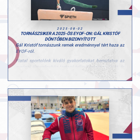
gyerekeknek is, hogy ilyen lelkes résztvevői voltak a
tábornak!
2025-08-02
TORNÁSZSIKER A 2025-ÖS EYOF-ON: GÁL KRISTÓF
DÖNTŐBEN BIZONYÍTOTT
Gál Kristóf tornászunk remek eredménnyel tért haza az
EYOF-ról.
Fiatal sportolónk kiváló gyakorlatokat bemutatva az
európai élmezőnyhöz tartozó teljesítményt nyújtott, és
méltón képviselte hazánkat és a clubunkat ezen a
rangos utánpótlás-eseményen.
Kiegyensúlyozott, fegyelmezett gyakorlatainak
köszönhetően gyűrűn a döntőbe jutott, ahol 11.966
pontos gyakorlata a nyolcadik helyet jelentette
számára.
Egyéni teljesítménye mellett csapatban, 3 másik
tornász társával már a selejtezők során is erős
gyakorlatokat mutattak be, amivel jelezték: ott a helyük
az európai élmezőnyben.