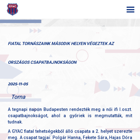
FIATAL TORNÁSZAINK MÁSODIK HELYEN VÉGEZTEK AZ
ORSZÁGOS CSAPATBAJNOKSÁGON
2025-11-05
Torna
A tegnapi napon Budapesten rendezték meg a női ifi I.oszt.
csapatbajnokságot, ahol a győriek is megmutatták, mit
tudnak.
A GYAC fiatal tehetségekből álló csapata a 2. helyet szerezte
meg. A csapat tagjai: Polgár Hanna, Fekete Sára, Hajas Dóra