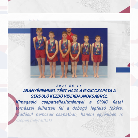
- Papp Levente az egyéni összetett 4. helyét szerezte
meg
- Simon Ádám pedig a 6. helyen zárt
Köszönjük és gratulálunk az edzői csapat felkészítő
munkájához: Fazekas Péter, Szűcs Erik, Bőhm Szilárd
és Szabó Nándor!
2025-06-11
ARANYÉREMMEL TÉRT HAZA A GYAC CSAPATA A
SERDÜLŐ KEZDŐ VIDÉKBAJNOKSÁGRÓL
Kimagasló csapatteljesítménnyel a GYAC fiatal
tornászai állhattak fel a dobogó legfelső fokára,
ráadásul nemcsak csapatban, hanem egyéniben is
szépen helytálltak!
A bajnokcsapat tagjai: Németh Ervin, Varga Zente,
Hajba Gellért, Orbán Barnabás, Kozma Dávid, Végh