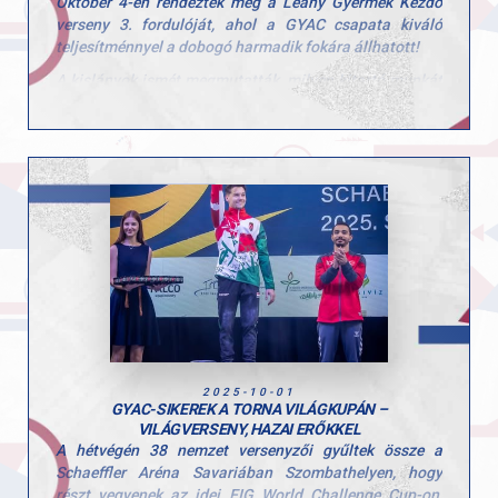
Október 4-én rendezték meg a Leány Gyermek Kezdő
verseny 3. fordulóját, ahol a GYAC csapata kiváló
teljesítménnyel a dobogó harmadik fokára állhatott!
A kislányok ismét megmutatták, milyen kitartó munkát
végeznek hétről hétre, és hogy a csapategység valódi
erőt jelent.
A csapat tagjai: Tátrai Karolina, Scheller Júlia Anna,
Stoiber Dalma, Hunorfi Heléna és Zoller-Delbó Zorka.
Versenyen kívül Herenkovics Rozália is bemutatta
tudását.
Edzőiknek, Szűcs Szonjának és Kardos Botondnak
pedig jár a gratuláció a felkészítésért és a lelkes
támogatásért!
A következő megmérettetés november 8-án vár a
lányokra, ahol az összesített eredmények alapján
hirdetik ki az országos bajnokság végeredményét,
2025-10-01
szurkolunk nektek!
GYAC-SIKEREK A TORNA VILÁGKUPÁN –
VILÁGVERSENY, HAZAI ERŐKKEL
A hétvégén 38 nemzet versenyzői gyűltek össze a
Schaeffler Aréna Savariában Szombathelyen, hogy
részt vegyenek az idei FIG World Challenge Cup-on,