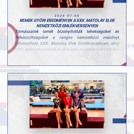
2026-07-06
REMEK GYŐRI EREDMÉNYEK A XXX. MATOLAY ELEK
NEMZETKÖZI EMLÉKVERSENYEN
Tornászaink ismét bizonyították tehetségüket és
felkészültségüket a rangos nemzetközi mezőnyt
felvonultató XXX. Matolay Elek Emlékversenyen, ahol
több szép helyezéssel és dobogós eredménnyel zárták a
hétvégét.
Egyéni összetett
Kerczó Emília – 6. hely
Kovács Bianka – 11. hely
Hegedűs Réka – 20. hely (két szeren indult)
Gerenda
Kerczó Emília – 2. hely
Korlát
Hegedűs Réka – 3. hely
Talaj