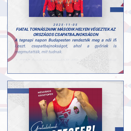
2025-11-05
FIATAL TORNÁSZAINK MÁSODIK HELYEN VÉGEZTEK AZ
ORSZÁGOS CSAPATBAJNOKSÁGON
A tegnapi napon Budapesten rendezték meg a női ifi
I.oszt. csapatbajnokságot, ahol a győriek is
megmutatták, mit tudnak.
A GYAC fiatal tehetségekből álló csapata a 2. helyet
szerezte meg. A csapat tagjai: Polgár Hanna, Fekete
Sára, Hajas Dóra és Csiszár Nadin voltak.
Felkészítő edzők: Szűcs Nicoleta Lucia és Fajkusz
Csaba.
Gratulálunk a csapat eredményéhez és köszönjük a
befektetett munkátokat!