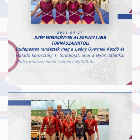
munkát és szakmai hátteret, amely a GYAC tornászait
jellemzi.
Gratulálunk Kristófnak és edzőjének az eredményekhez
és a teljesítményhez! 👏
2026-04-27
SZÉP EREDMÉNYEK A LEGFIATALABB
TORNÁSZAINKTÓL!
Budapesten rendezték meg a Leány Gyermek Kezdő és
Haladó korosztály 1. fordulóját, ahol a Győri Atlétikai
Club tornászai ismét szépen helytálltak.
Gyermek haladó korosztály
Stoiber Dalma
5. egyéni összetett
2. talaj
6. ugrás
Hunorfi Heléna
6. egyéni összetett
2. gerenda
5. ugrás
Gyermek kezdő korosztály
Herenkovics Rozália