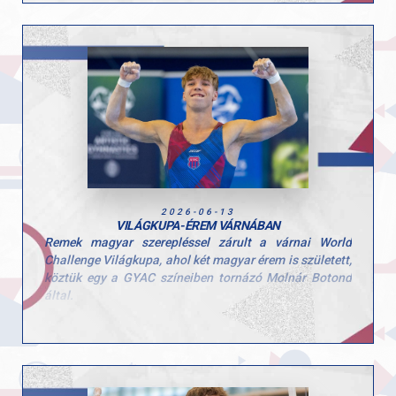
Felkészítő edzők: Szűcs Nicoleta Lucia és Fajkusz
Csaba.
Gratulálunk a lányoknak és az edzőknek a munkához és
az elért eredményhez, csak így tovább!
2026-06-13
VILÁGKUPA-ÉREM VÁRNÁBAN
Remek magyar szerepléssel zárult a várnai World
Challenge Világkupa, ahol két magyar érem is született,
köztük egy a GYAC színeiben tornázó Molnár Botond
által.
Boti ugrásban 14.050 pontos gyakorlatával a dobogó
harmadik fokára állhatott a nemzetközi mezőnyben. A
kiváló eredményt tovább erősíti, hogy talajon is közel
volt az éremhez, ott végül a 4. helyen zárt.