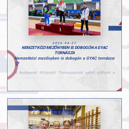
• Molnár Botond, ugrás, 3. hely
• Kiss Marcell, nyújtó, 3. hely
A hétvége jól mutatta a csapat erejét és a versenyzők
stabil formáját a hazai élmezőnyben.
Gratulálunk a teljesítményekhez, mind a tornászaink,
2026-04-27
mind az edzőik esetében!
NEMZETKÖZI MEZŐNYBEN IS DOBOGÓN A GYAC
TORNÁSZA
Nemzetközi mezőnyben is dobogón a GYAC tornásza!
🏆
A budapesti Központi Tornacsarnok adott otthont a
Budapest Kupának, ahol több nemzet versenyzői
mérték össze tudásukat.
A rangos mezőnyben Gál Kristóf kiemelkedő
teljesítményt nyújtott az ifjúsági korosztályban.
Gyűrűn a dobogó legfelső fokára állhatott, emellett
nyújtón ezüstérmet szerzett, talajon pedig
bronzéremmel zárta a versenyt.
Kristóf szereplése jól mutatja azt a következetes