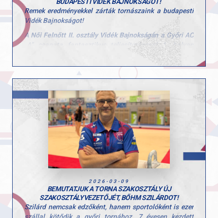
BUDAPESTI VIDÉK BAJNOKSÁGOT!
Remek eredményekkel zárták tornászaink a budapesti
Vidék Bajnokságot!
A
Női Felnőtt II. osztály Vidék Bajnokságán
a Győri AC
„A” csapata fantasztikus teljesítménnyel
1. helyen
végzett
, míg a „B” csapat az
5. helyet szerezte meg
.
Csapatbajnok (GYAC „A”)
:
Tóth-Prépost Petra, Linnert Noémi Anna, Zsédely
Rozália, Feix Dorka
GYAC „B” csapat (5. hely)
:
Birinyi Bodza, Csonka-Rajky Elizabet, Tamásy Alexa,
Szilágyi-Janó Polli
Az egyéni összetett versenyben is több szép helyezés
született:
Bronzérem: Tóth-Prépost Petra
5. Linnert Noémi Anna
6. Feix Dorka
2026-03-09
9. Zsédely Rozália
BEMUTATJUK A TORNA SZAKOSZTÁLY ÚJ
10. Szilágyi-Janó Polli
SZAKOSZTÁLYVEZETŐJÉT, BŐHM SZILÁRDOT!
Szilárd nemcsak edzőként, hanem sportolóként is ezer
Szerenkénti döntőkben:
szállal kötődik a győri tornához. 7 évesen kezdett