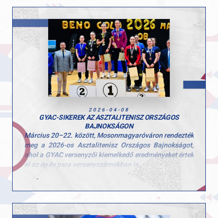
jelentősen nőtt a részvétel ezekben a mezőnyökben is.
Az I–IV. korcsoportban már csak a továbbjutók
versenyezhettek, így minden futamban komoly, 50–60
fős mezőny küzdött az országos döntőbe jutásért.
A legjobbak számára a következő állomás az Országos
Döntő, amely Gödöllőn kerül megrendezésre április 15-
én.
ülön büszkék vagyunk azokra a GYAC-os sportolókra,
akik kiváló teljesítményükkel kvalifikálták magukat az
országos döntőre.
2026-04-08
GYAC-SIKEREK AZ ASZTALITENISZ ORSZÁGOS
BAJNOKSÁGON
Március 20–22. között, Mosonmagyaróváron rendezték
meg a 2026-os Asztalitenisz Országos Bajnokságot,
ahol a GYAC versenyzői kiemelkedő eredményeket értek
el az ép és para versenyszámokban is.
Bálint Bernadett női párosban – Nagyváradi
Mercédesszel magyar bajnok lett, ezzel
sorozatban harmadszor állhattak a dobogó
tetejére!
Szvitacs Alexa a para Országos Bajnokság női