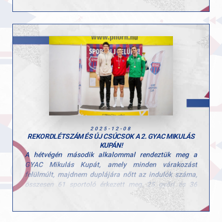
Gratulálunk, Marci, csak így tovább!
2025-12-08
REKORDLÉTSZÁM ÉS ÚJ CSÚCSOK A 2. GYAC MIKULÁS
KUPÁN!
A hétvégén második alkalommal rendeztük meg a
GYAC Mikulás Kupát, amely minden várakozást
felülmúlt, majdnem duplájára nőtt az indulók száma,
összesen 61 sportoló érkezett meg, 25 győri és 36
vidéki klub képviseletében.
A legfiatalabb és a legidősebb korú versenyző között 23
év különbség volt, így elmondható, hogy mindenkit