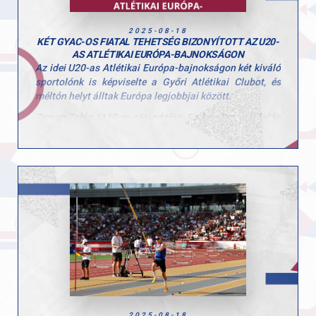
megdöntése és a lehető legjobb helyezés
megszerzése.Hajrá Marci, hajrá Magyarország!
2025-08-18
KÉT GYAC-OS FIATAL TEHETSÉG BIZONYÍTOTT AZ U20-
AS ATLÉTIKAI EURÓPA-BAJNOKSÁGON
Az idei U20-as Atlétikai Európa-bajnokságon két kiváló
sportolónk is képviselte a Győri Atlétikai Clubot, és
méltón helyt álltak Európa legjobbjai között.
Zemen Zalán (110 m gát, edzője: Farkas Roland)Zalán
a selejtezőből helyezéssel jutott tovább, összesítésben
a 10. helyen került be a középfutamba. Ott remek rajtot
vett, de egy gátban sajnos elakadt, így a végső
összesítésben a 23. helyen zárt. A 110 m gát technikás,
hibalehetőségekkel teli szám, és Zalán hatalmas
fókusszal, erős formában versenyzett.
Fekete Sára (3000 m, edzője: Kószás Kriszta)Sára
2009-es születésűként a mezőny egyik legfiatalabb
versenyzője volt, hiszen ebben a korosztályban
jellemzően 2006–2007-es születésűek indulnak. Már az
is óriási eredmény, hogy kijutott az EB-re, ahol
összesítésben a 17. helyet szerezte meg. A döntőbe
kerülés mindössze két helyen múlt – fiatal kora ellenére
2025-08-18