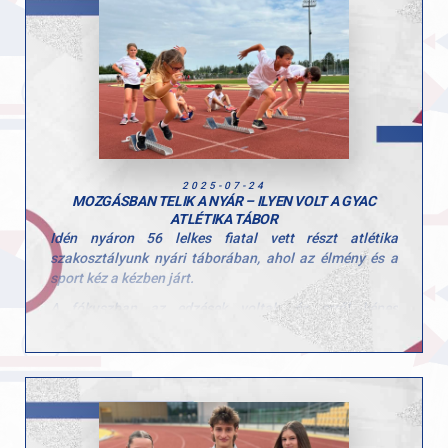
Hajrá GYAC, hajrá magyar atléták!
Az eredmény önmagáért beszél, gratulálunk Marci!
2025-07-24
MOZGÁSBAN TELIK A NYÁR – ILYEN VOLT A GYAC
ATLÉTIKA TÁBOR
Idén nyáron 56 lelkes fiatal vett részt atlétika
szakosztályunk nyári táborában, ahol az élmény és a
sport kéz a kézben járt.
A fókuszban az edzések voltak, és erről képes
bizonyítékunk is van! A gyerekek több sportágban is
kipróbálhatták magukat, többek között
megismerkedtek edzőinknek köszönhetően a futással, a
rúdugrással, a gerelyhajítással és a súlylökéssel is.
Ez a tábor nemcsak a fizikai fejlődésről szólt – célunk
az volt, hogy a gyerekek megszeressék a mozgást,