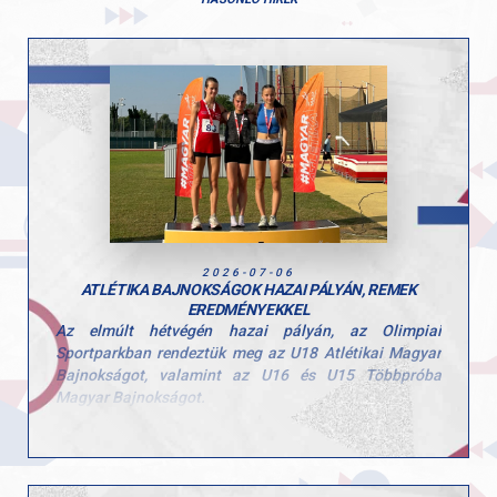
2026-07-06
ATLÉTIKA BAJNOKSÁGOK HAZAI PÁLYÁN, REMEK
EREDMÉNYEKKEL
Az elmúlt hétvégén hazai pályán, az Olimpiai
Sportparkban rendeztük meg az U18 Atlétikai Magyar
Bajnokságot, valamint az U16 és U15 Többpróba
Magyar Bajnokságot.
A rendkívüli hőség komoly kihívás elé állította a
mezőnyt, de a GYAC atlétái fantasztikus
teljesítménnyel zárták a háromnapos versenyt.