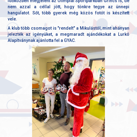
Időközben megjelent az Olimpiai Sportparkban Grincs is, de
nem azzal a céllal jött, hogy tönkre tegye az ünnepi
hangulatot. Sőt, több gyerek még közös fotót is készített
vele.
A klub több csomagot is "rendelt" a Mikulástól, mint ahányan
jelezték az igényüket, a megmaradt ajándékokat a Lurkó
Alapítványnak ajánlotta fel a GYAC.