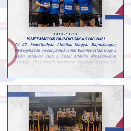
Gratulálunk Kristóf az idei szezonban elért
eredményeidhez, és sok sikert kívánunk a válogatott
szerepléshez!
2026-03-09
ISMÉT MAGYAR BAJNOKI CÍM A GYAC-NÁL!
Az 52. Fedettpályás Atlétikai Magyar Bajnokságon,
Nyíregyházán versenyzőink ismét bizonyították, hogy a
Győri Atlétikai Club a hazai atlétika élmezőnyéhez
tartozik. Több kiváló eredmény született, köztük egy
újabb magyar bajnoki cím is.
- Böndör Márton, férfi rúdugrás, aranyérem
Marci magabiztos teljesítménnyel, 5,42 méteres
ugrással szerezte meg pályafutása 6. magyar bajnoki
címét. A hazai bajnokság előtt hosszú nemzetközi
fedettpályás szezont teljesített, így különösen értékes
ez a győzelem.
- Zemen Zalán, férfi 60 m gát
Többpróbázónk ismét dobogóra állhatott, szoros