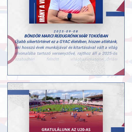
vezetősége és csapata! Kívánjuk, hogy hasonlóan szép
eredményeket tartogasson Marcinak a következő
szezon!
2025-09-08
BÖNDÖR MARCI RÚDUGRÓNK MÁR TOKIÓBAN
Újabb sikertörténet ez a GYAC életében, hiszen atlétánk,
aki hosszú évek munkájával és kitartásával vált a világ
élvonalába tartozó versenyzővé, rajthoz áll a 2025-ös
szabadtéri felnőtt világbajnokságon.„Óriási
megtiszteltetés, hatalmas álom vált valóra ezzel,
hiszen a vb a legnagyobb színpad az olimpián kívül” –
fogalmazott Marci a felkészülés közben.
A stabil ugrásokra és a magabiztos versenyzésre
koncentrál, minden edzésen a maximumot adva. Külön
motivációt jelent számára, hogy Tokió történelmi
helyszín: legutóbb 1991-ben rendeztek itt
világbajnokságot, és most ő is a legendák
nyomdokaiba léphet.„Győrből rengeteg támogatást
kapok, amit sosem felejtek el” – mondja, hozzátéve,
hogy a legfontosabb célja a saját egyéni csúcsának