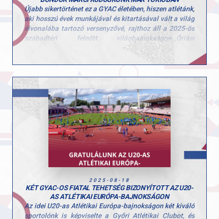
Újabb sikertörténet ez a GYAC életében, hiszen atlétánk,
aki hosszú évek munkájával és kitartásával vált a világ
élvonalába tartozó versenyzővé, rajthoz áll a 2025-ös
szabadtéri felnőtt világbajnokságon.„Óriási
megtiszteltetés, hatalmas álom vált valóra ezzel,
hiszen a vb a legnagyobb színpad az olimpián kívül” –
fogalmazott Marci a felkészülés közben.
A stabil ugrásokra és a magabiztos versenyzésre
koncentrál, minden edzésen a maximumot adva. Külön
motivációt jelent számára, hogy Tokió történelmi
helyszín: legutóbb 1991-ben rendeztek itt
világbajnokságot, és most ő is a legendák
nyomdokaiba léphet.„Győrből rengeteg támogatást
kapok, amit sosem felejtek el” – mondja, hozzátéve,
hogy a legfontosabb célja a saját egyéni csúcsának
megdöntése és a lehető legjobb helyezés
megszerzése.Hajrá Marci, hajrá Magyarország!
2025-08-18
KÉT GYAC-OS FIATAL TEHETSÉG BIZONYÍTOTT AZ U20-
AS ATLÉTIKAI EURÓPA-BAJNOKSÁGON
Az idei U20-as Atlétikai Európa-bajnokságon két kiváló
sportolónk is képviselte a Győri Atlétikai Clubot, és