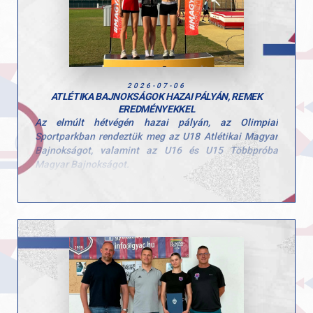
2026-07-06
ATLÉTIKA BAJNOKSÁGOK HAZAI PÁLYÁN, REMEK
EREDMÉNYEKKEL
Az elmúlt hétvégén hazai pályán, az Olimpiai
Sportparkban rendeztük meg az U18 Atlétikai Magyar
Bajnokságot, valamint az U16 és U15 Többpróba
Magyar Bajnokságot.
A rendkívüli hőség komoly kihívás elé állította a
mezőnyt, de a GYAC atlétái fantasztikus
teljesítménnyel zárták a háromnapos versenyt.
A hivatalos éremtáblázaton az előkelő 2. helyen
végeztünk, összesen 7 éremmel: 3 arany-, 2 ezüst- és 2
bronzéremmel.
Magyar bajnokaink:
Fekete Sára – 1500 m és 3000 m