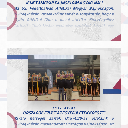
ISMÉT MAGYAR BAJNOKI CÍM A GYAC-NÁL!
Az 52. Fedettpályás Atlétikai Magyar Bajnokságon,
Nyíregyházán versenyzőink ismét bizonyították, hogy a
Győri Atlétikai Club a hazai atlétika élmezőnyéhez
tartozik. Több kiváló eredmény született, köztük egy
újabb magyar bajnoki cím is.
- Böndör Márton, férfi rúdugrás, aranyérem
Marci magabiztos teljesítménnyel, 5,42 méteres
ugrással szerezte meg pályafutása 6. magyar bajnoki
címét. A hazai bajnokság előtt hosszú nemzetközi
fedettpályás szezont teljesített, így különösen értékes
ez a győzelem.
- Zemen Zalán, férfi 60 m gát
Többpróbázónk ismét dobogóra állhatott, szoros
versenyben szerezte meg a bronzérmet. A második és
harmadik hely között mindössze egy tizedmásodperc
döntött.
2026-03-09
ORSZÁGOS EZÜST AZ EGYESÜLETEK KÖZÖTT!
Súlylökésben is erős GYAC-szereplés
Kiváló hétvégét zártak U18–U20-as atlétáink a
-Kovács László, 17,12 m, 4. hely
Nyíregyházán megrendezett Országos Bajnokságon. Az