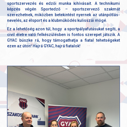
sportszervezés és edzői munka kihívásait. A technikumi
képzés végén Sportedző – sportszervező szakmát
szerezhetnek, miközben betekintést nyernek az utánpótlás-
nevelés, az élsport és a klubműködés kulisszái mögé.
Ez a lehetőség azon túl, hogy a sportpályafutásukat segíti, a
civil életre való felkészülésben is fontos szerepet játszik. A
GYAC büszke rá, hogy támogathatja a fiatal tehetségeket
ezen az úton! Hajrá GYAC, hajrá fiatalok!