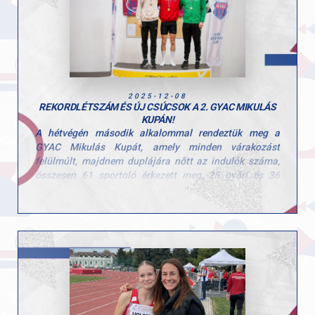
2025-12-08
REKORDLÉTSZÁM ÉS ÚJ CSÚCSOK A 2. GYAC MIKULÁS
KUPÁN!
A hétvégén második alkalommal rendeztük meg a
GYAC Mikulás Kupát, amely minden várakozást
felülmúlt, majdnem duplájára nőtt az indulók száma,
összesen 61 sportoló érkezett meg, 25 győri és 36
vidéki klub képviseletében.
A legfiatalabb és a legidősebb korú versenyző között 23
év különbség volt, így elmondható, hogy mindenkit
sikerült megszólítani a versenyünkkel. Összesen 31
versenyző ért el új egyéni csúcsot, a férfiaknál pedig új
versenycsúcs született Böndör Márton GYAC-os
versenyző révén, aki 541 cm-el győzedelmeskedett.
Érem díjazásban részesültek minden korosztályban a