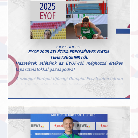
Köszönjük minden edzőnek, segítőnek és szülőnek,
hogy hozzájárultak a hét sikeréhez és természetesen a
gyerekeknek is, hogy ilyen lelkes résztvevői voltak a
tábornak!
2025-08-02
EYOF 2025 ATLÉTIKA EREDMÉNYEK FIATAL
TEHETSÉGEINKTŐL
Hazatértek atlétáink az EYOF-ról, méghozzá értékes
tapasztalatokkal gazdagodva!
A szkopjei Európai Ifjúsági Olimpiai Fesztiválon három
fiatal győri atléta képviselte Magyarországot, és első
nemzetközi megmérettetésükön nagyszerűen
helytálltak. Takács Levente, Sipos Veronika és Birtha
Enikő nemcsak önmagukat, hanem a Győri Atlétikai
Clubot is büszkén képviselték a nemzetközi
mezőnyben.
Eredmények:
– Takács Levente 110 m gát: 14,12 – 15. hely