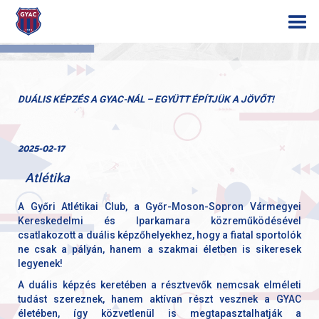
DUÁLIS KÉPZÉS A GYAC-NÁL – EGYÜTT ÉPÍTJÜK A JÖVŐT!
2025-02-17
Atlétika
A Győri Atlétikai Club, a Győr-Moson-Sopron Vármegyei
Kereskedelmi és Iparkamara közreműködésével
csatlakozott a duális képzőhelyekhez, hogy a fiatal sportolók
ne csak a pályán, hanem a szakmai életben is sikeresek
legyenek!
A duális képzés keretében a résztvevők nemcsak elméleti
tudást szereznek, hanem aktívan részt vesznek a GYAC
életében, így közvetlenül is megtapasztalhatják a