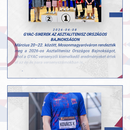
Döntő, amely Gödöllőn kerül megrendezésre április 15-
én.
ülön büszkék vagyunk azokra a GYAC-os sportolókra,
akik kiváló teljesítményükkel kvalifikálták magukat az
országos döntőre.
2026-04-08
GYAC-SIKEREK AZ ASZTALITENISZ ORSZÁGOS
BAJNOKSÁGON
Március 20–22. között, Mosonmagyaróváron rendezték
meg a 2026-os Asztalitenisz Országos Bajnokságot,
ahol a GYAC versenyzői kiemelkedő eredményeket értek
el az ép és para versenyszámokban is.
Bálint Bernadett női párosban – Nagyváradi
Mercédesszel magyar bajnok lett, ezzel
sorozatban harmadszor állhattak a dobogó
tetejére!
Szvitacs Alexa a para Országos Bajnokság női
egyéni versenyszámában bajnoki címet szerzett.
Csonka András para egyéniben ezüstérmes lett,
valamint párosban bajnoki címet nyert, míg
vegyes párosban szintén ezüstérmet szerzett.
Versenyzőink három nap alatt rengeteg izgalmas