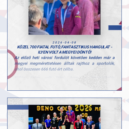
Büszkék vagyunk minden versenyzőnkre és felkészítő
edzőinkre a hétvégi teljesítményért!
Hajrá GYAC!
2026-04-08
KÖZEL 700 FIATAL FUTÓ, FANTASZTIKUS HANGULAT -
ILYEN VOLT A MEGYEI DÖNTŐ!
Az előző heti városi fordulót követően kedden már a
megyei megmérettetésen álltak rajthoz a sportolók,
ahol összesen 666 futó ért célba.
Külön öröm volt látni, hogy a középiskolás
korosztályok (V–VI. kcs) is nagy számban
képviseltették magukat, az elmúlt évekhez képest
jelentősen nőtt a részvétel ezekben a mezőnyökben is.
Az I–IV. korcsoportban már csak a továbbjutók
versenyezhettek, így minden futamban komoly, 50–60
fős mezőny küzdött az országos döntőbe jutásért.
A legjobbak számára a következő állomás az Országos