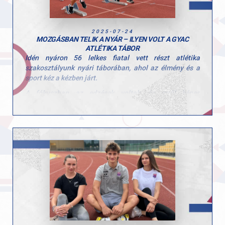
2025-07-24
MOZGÁSBAN TELIK A NYÁR – ILYEN VOLT A GYAC
ATLÉTIKA TÁBOR
Idén nyáron 56 lelkes fiatal vett részt atlétika
szakosztályunk nyári táborában, ahol az élmény és a
sport kéz a kézben járt.
A fókuszban az edzések voltak, és erről képes
bizonyítékunk is van! A gyerekek több sportágban is
kipróbálhatták magukat, többek között
megismerkedtek edzőinknek köszönhetően a futással, a
rúdugrással, a gerelyhajítással és a súlylökéssel is.
Ez a tábor nemcsak a fizikai fejlődésről szólt – célunk
az volt, hogy a gyerekek megszeressék a mozgást,
megtanuljanak küzdeni, figyelni egymásra, és olyan
értékeket vigyenek haza, amik hosszú távon is
meghatározzák a szemléletüket.
Mert a sport nemcsak testet, de jellemet is formál.
És a jövő bajnokai itt kezdik – mosolyogva, játékosan,