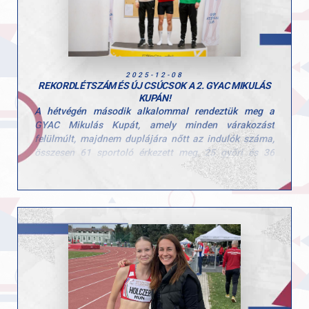
2025-12-08
REKORDLÉTSZÁM ÉS ÚJ CSÚCSOK A 2. GYAC MIKULÁS
KUPÁN!
A hétvégén második alkalommal rendeztük meg a
GYAC Mikulás Kupát, amely minden várakozást
felülmúlt, majdnem duplájára nőtt az indulók száma,
összesen 61 sportoló érkezett meg, 25 győri és 36
vidéki klub képviseletében.
A legfiatalabb és a legidősebb korú versenyző között 23
év különbség volt, így elmondható, hogy mindenkit
sikerült megszólítani a versenyünkkel. Összesen 31
versenyző ért el új egyéni csúcsot, a férfiaknál pedig új
versenycsúcs született Böndör Márton GYAC-os
versenyző révén, aki 541 cm-el győzedelmeskedett.
Érem díjazásban részesültek minden korosztályban a
dobogós versenyzők, az első helyezettek pedig kupát és
egy ajándék csomagot vehettek át. 4 korosztályban