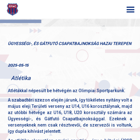
ÜGYESSÉGI-, ÉS GÁTFUTÓ CSAPATBAJNOKSÁG HAZAI TEREPEN
2025-05-15
Atlétika
Atlétákkal népesült be hétvégén az Olimpiai Sportparkunk.
A szabadtéri szezon elején járunk, így tökéletes nyitány volt a
május eleji Területi verseny az U14, U16 korosztálynak, majd
az utóbbi hétvége az U16, U18, U20 korosztály számára az
Ügyességi-, és Gátfutó Csapatbajnoksággal. Ezeknek a
versenyeknek nem csak résztvevői, de szervezői is voltunk,
így dupla kihívást jelentett.