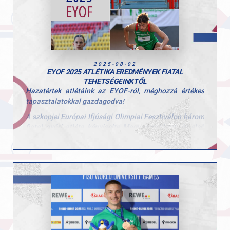
hogy hozzájárultak a hét sikeréhez és természetesen a
gyerekeknek is, hogy ilyen lelkes résztvevői voltak a
tábornak!
2025-08-02
EYOF 2025 ATLÉTIKA EREDMÉNYEK FIATAL
TEHETSÉGEINKTŐL
Hazatértek atlétáink az EYOF-ról, méghozzá értékes
tapasztalatokkal gazdagodva!
A szkopjei Európai Ifjúsági Olimpiai Fesztiválon három
fiatal győri atléta képviselte Magyarországot, és első
nemzetközi megmérettetésükön nagyszerűen
helytálltak. Takács Levente, Sipos Veronika és Birtha
Enikő nemcsak önmagukat, hanem a Győri Atlétikai
Clubot is büszkén képviselték a nemzetközi
mezőnyben.
Eredmények:
– Takács Levente 110 m gát: 14,12 – 15. hely
– Sipos Veronika 400 m gát: 1:04,93 – 18. hely