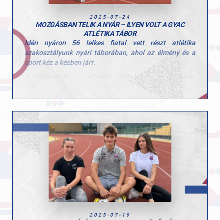
2025-07-24
MOZGÁSBAN TELIK A NYÁR – ILYEN VOLT A GYAC
ATLÉTIKA TÁBOR
Idén nyáron 56 lelkes fiatal vett részt atlétika
szakosztályunk nyári táborában, ahol az élmény és a
sport kéz a kézben járt.
A fókuszban az edzések voltak, és erről képes
bizonyítékunk is van! A gyerekek több sportágban is
kipróbálhatták magukat, többek között
megismerkedtek edzőinknek köszönhetően a futással, a
rúdugrással, a gerelyhajítással és a súlylökéssel is.
Ez a tábor nemcsak a fizikai fejlődésről szólt – célunk
az volt, hogy a gyerekek megszeressék a mozgást,
megtanuljanak küzdeni, figyelni egymásra, és olyan
értékeket vigyenek haza, amik hosszú távon is
meghatározzák a szemléletüket.
Mert a sport nemcsak testet, de jellemet is formál.
És a jövő bajnokai itt kezdik – mosolyogva, játékosan,
egymást bátorítva.
2025-07-19