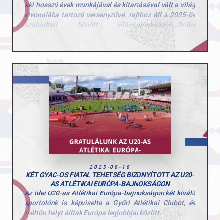
aki hosszú évek munkájával és kitartásával vált a világ
élvonalába tartozó versenyzővé, rajthoz áll a 2025-ös
szabadtéri felnőtt világbajnokságon.„Óriási
megtiszteltetés, hatalmas álom vált valóra ezzel,
hiszen a vb a legnagyobb színpad az olimpián kívül” –
fogalmazott Marci a felkészülés közben.
A stabil ugrásokra és a magabiztos versenyzésre
koncentrál, minden edzésen a maximumot adva. Külön
motivációt jelent számára, hogy Tokió történelmi
helyszín: legutóbb 1991-ben rendeztek itt
világbajnokságot, és most ő is a legendák
nyomdokaiba léphet.„Győrből rengeteg támogatást
kapok, amit sosem felejtek el” – mondja, hozzátéve,
hogy a legfontosabb célja a saját egyéni csúcsának
megdöntése és a lehető legjobb helyezés
megszerzése.Hajrá Marci, hajrá Magyarország!
2025-08-18
KÉT GYAC-OS FIATAL TEHETSÉG BIZONYÍTOTT AZ U20-
AS ATLÉTIKAI EURÓPA-BAJNOKSÁGON
Az idei U20-as Atlétikai Európa-bajnokságon két kiváló
sportolónk is képviselte a Győri Atlétikai Clubot, és
méltón helyt álltak Európa legjobbjai között.