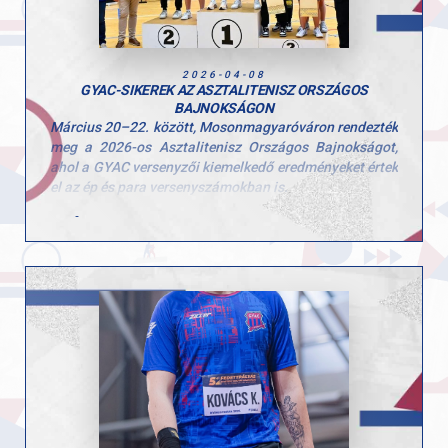
ülön büszkék vagyunk azokra a GYAC-os sportolókra,
akik kiváló teljesítményükkel kvalifikálták magukat az
országos döntőre.
2026-04-08
GYAC-SIKEREK AZ ASZTALITENISZ ORSZÁGOS
BAJNOKSÁGON
Március 20–22. között, Mosonmagyaróváron rendezték
meg a 2026-os Asztalitenisz Országos Bajnokságot,
ahol a GYAC versenyzői kiemelkedő eredményeket értek
el az ép és para versenyszámokban is.
Bálint Bernadett női párosban – Nagyváradi
Mercédesszel magyar bajnok lett, ezzel
sorozatban harmadszor állhattak a dobogó
tetejére!
Szvitacs Alexa a para Országos Bajnokság női
egyéni versenyszámában bajnoki címet szerzett.
Csonka András para egyéniben ezüstérmes lett,
valamint párosban bajnoki címet nyert, míg
vegyes párosban szintén ezüstérmet szerzett.
Versenyzőink három nap alatt rengeteg izgalmas
mérkőzést játszottak, és összesen 3 arany- és 3
ezüstéremmel zárták az országos bajnokságot.