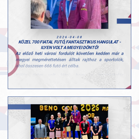
edzőinkre a hétvégi teljesítményért!
Hajrá GYAC!
2026-04-08
KÖZEL 700 FIATAL FUTÓ, FANTASZTIKUS HANGULAT -
ILYEN VOLT A MEGYEI DÖNTŐ!
Az előző heti városi fordulót követően kedden már a
megyei megmérettetésen álltak rajthoz a sportolók,
ahol összesen 666 futó ért célba.
Külön öröm volt látni, hogy a középiskolás
korosztályok (V–VI. kcs) is nagy számban
képviseltették magukat, az elmúlt évekhez képest
jelentősen nőtt a részvétel ezekben a mezőnyökben is.
Az I–IV. korcsoportban már csak a továbbjutók
versenyezhettek, így minden futamban komoly, 50–60
fős mezőny küzdött az országos döntőbe jutásért.
A legjobbak számára a következő állomás az Országos
Döntő, amely Gödöllőn kerül megrendezésre április 15-
én.