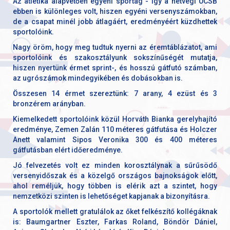
Az atlétika alapvetően egyéni sportág - így a hétvégi ÜCSB
ebben is különleges volt, hiszen egyéni versenyszámokban,
de a csapat minél jobb átlagáért, eredményéért küzdhettek
sportolóink.
Nagy öröm, hogy meg tudtuk nyerni az éremtáblázatot, ami
sportolóink és szakosztályunk sokszínűségét mutatja,
hiszen nyertünk érmet sprint-, és hosszú gátfutó számban,
az ugrószámok mindegyikében és dobásokban is.
Összesen 14 érmet szereztünk: 7 arany, 4 ezüst és 3
bronzérem arányban.
Kiemelkedett sportolóink közül Horváth Bianka gerelyhajító
eredménye, Zemen Zalán 110 méteres gátfutása és Holczer
Anett valamint Sipos Veronika 300 és 400 méteres
gátfutásban elért időeredménye.
Jó felvezetés volt ez minden korosztálynak a sűrűsödő
versenyidőszak és a közelgő országos bajnokságok előtt,
ahol reméljük, hogy többen is elérik azt a szintet, hogy
nemzetközi szinten is lehetőséget kapjanak a bizonyításra.
A sportolók mellett gratulálok az őket felkészítő kollégáknak
is: Baumgartner Eszter, Farkas Roland, Böndör Dániel,