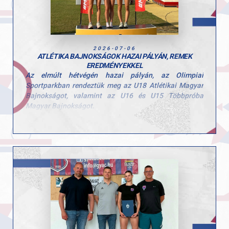
2026-07-06
ATLÉTIKA BAJNOKSÁGOK HAZAI PÁLYÁN, REMEK
EREDMÉNYEKKEL
Az elmúlt hétvégén hazai pályán, az Olimpiai
Sportparkban rendeztük meg az U18 Atlétikai Magyar
Bajnokságot, valamint az U16 és U15 Többpróba
Magyar Bajnokságot.
A rendkívüli hőség komoly kihívás elé állította a
mezőnyt, de a GYAC atlétái fantasztikus
teljesítménnyel zárták a háromnapos versenyt.
A hivatalos éremtáblázaton az előkelő 2. helyen
végeztünk, összesen 7 éremmel: 3 arany-, 2 ezüst- és 2
bronzéremmel.
Magyar bajnokaink:
Fekete Sára – 1500 m és 3000 m
Sipos Veronika – 400 m gát