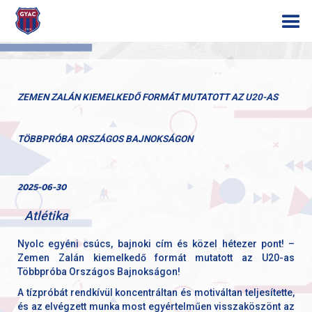
ZEMEN ZALÁN KIEMELKEDŐ FORMÁT MUTATOTT AZ U20-AS
TÖBBPRÓBA ORSZÁGOS BAJNOKSÁGON
2025-06-30
Atlétika
Nyolc egyéni csúcs, bajnoki cím és közel hétezer pont! –
Zemen Zalán kiemelkedő formát mutatott az U20-as
Többpróba Országos Bajnokságon!
A tízpróbát rendkívül koncentráltan és motiváltan teljesítette,
és az elvégzett munka most egyértelműen visszaköszönt az