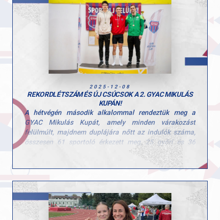
2025-12-08
REKORDLÉTSZÁM ÉS ÚJ CSÚCSOK A 2. GYAC MIKULÁS
KUPÁN!
A hétvégén második alkalommal rendeztük meg a
GYAC Mikulás Kupát, amely minden várakozást
felülmúlt, majdnem duplájára nőtt az indulók száma,
összesen 61 sportoló érkezett meg, 25 győri és 36
vidéki klub képviseletében.
A legfiatalabb és a legidősebb korú versenyző között 23
év különbség volt, így elmondható, hogy mindenkit
sikerült megszólítani a versenyünkkel. Összesen 31
versenyző ért el új egyéni csúcsot, a férfiaknál pedig új
versenycsúcs született Böndör Márton GYAC-os
versenyző révén, aki 541 cm-el győzedelmeskedett.