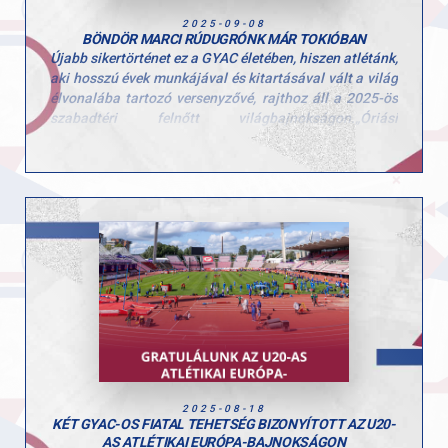
2025-09-08
BÖNDÖR MARCI RÚDUGRÓNK MÁR TOKIÓBAN
Újabb sikertörténet ez a GYAC életében, hiszen atlétánk,
aki hosszú évek munkájával és kitartásával vált a világ
élvonalába tartozó versenyzővé, rajthoz áll a 2025-ös
szabadtéri felnőtt világbajnokságon.„Óriási
megtiszteltetés, hatalmas álom vált valóra ezzel,
hiszen a vb a legnagyobb színpad az olimpián kívül” –
fogalmazott Marci a felkészülés közben.
A stabil ugrásokra és a magabiztos versenyzésre
koncentrál, minden edzésen a maximumot adva. Külön
motivációt jelent számára, hogy Tokió történelmi
helyszín: legutóbb 1991-ben rendeztek itt
világbajnokságot, és most ő is a legendák
nyomdokaiba léphet.„Győrből rengeteg támogatást
kapok, amit sosem felejtek el” – mondja, hozzátéve,
hogy a legfontosabb célja a saját egyéni csúcsának
megdöntése és a lehető legjobb helyezés
megszerzése.Hajrá Marci, hajrá Magyarország!
2025-08-18
KÉT GYAC-OS FIATAL TEHETSÉG BIZONYÍTOTT AZ U20-
AS ATLÉTIKAI EURÓPA-BAJNOKSÁGON