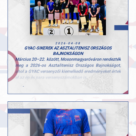
A legjobbak számára a következő állomás az Országos
Döntő, amely Gödöllőn kerül megrendezésre április 15-
én.
ülön büszkék vagyunk azokra a GYAC-os sportolókra,
akik kiváló teljesítményükkel kvalifikálták magukat az
országos döntőre.
2026-04-08
GYAC-SIKEREK AZ ASZTALITENISZ ORSZÁGOS
BAJNOKSÁGON
Március 20–22. között, Mosonmagyaróváron rendezték
meg a 2026-os Asztalitenisz Országos Bajnokságot,
ahol a GYAC versenyzői kiemelkedő eredményeket értek
el az ép és para versenyszámokban is.
Bálint Bernadett női párosban – Nagyváradi
Mercédesszel magyar bajnok lett, ezzel
sorozatban harmadszor állhattak a dobogó
tetejére!
Szvitacs Alexa a para Országos Bajnokság női
egyéni versenyszámában bajnoki címet szerzett.
Csonka András para egyéniben ezüstérmes lett,
valamint párosban bajnoki címet nyert, míg
vegyes párosban szintén ezüstérmet szerzett.