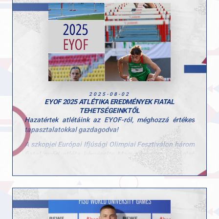
kipróbálhassanak, és ebben a turnusban is 10
különböző sportággal találkozhattak!
Köszönjük minden edzőnek, segítőnek és szülőnek,
hogy hozzájárultak a hét sikeréhez és természetesen a
gyerekeknek is, hogy ilyen lelkes résztvevői voltak a
tábornak!
2025-08-02
EYOF 2025 ATLÉTIKA EREDMÉNYEK FIATAL
TEHETSÉGEINKTŐL
Hazatértek atlétáink az EYOF-ról, méghozzá értékes
tapasztalatokkal gazdagodva!
A szkopjei Európai Ifjúsági Olimpiai Fesztiválon három
fiatal győri atléta képviselte Magyarországot, és első
nemzetközi megmérettetésükön nagyszerűen
helytálltak. Takács Levente, Sipos Veronika és Birtha
Enikő nemcsak önmagukat, hanem a Győri Atlétikai
Clubot is büszkén képviselték a nemzetközi
mezőnyben.
Eredmények: