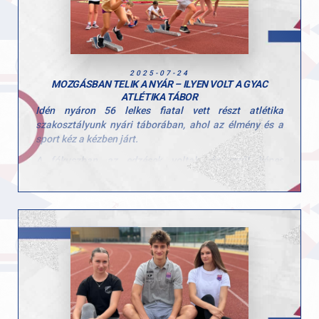
2025-07-24
MOZGÁSBAN TELIK A NYÁR – ILYEN VOLT A GYAC
ATLÉTIKA TÁBOR
Idén nyáron 56 lelkes fiatal vett részt atlétika
szakosztályunk nyári táborában, ahol az élmény és a
sport kéz a kézben járt.
A fókuszban az edzések voltak, és erről képes
bizonyítékunk is van! A gyerekek több sportágban is
kipróbálhatták magukat, többek között
megismerkedtek edzőinknek köszönhetően a futással, a
rúdugrással, a gerelyhajítással és a súlylökéssel is.
Ez a tábor nemcsak a fizikai fejlődésről szólt – célunk
az volt, hogy a gyerekek megszeressék a mozgást,
megtanuljanak küzdeni, figyelni egymásra, és olyan
értékeket vigyenek haza, amik hosszú távon is
meghatározzák a szemléletüket.
Mert a sport nemcsak testet, de jellemet is formál.