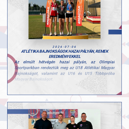
2026-07-06
ATLÉTIKA BAJNOKSÁGOK HAZAI PÁLYÁN, REMEK
EREDMÉNYEKKEL
Az elmúlt hétvégén hazai pályán, az Olimpiai
Sportparkban rendeztük meg az U18 Atlétikai Magyar
Bajnokságot, valamint az U16 és U15 Többpróba
Magyar Bajnokságot.
A rendkívüli hőség komoly kihívás elé állította a
mezőnyt, de a GYAC atlétái fantasztikus
teljesítménnyel zárták a háromnapos versenyt.
A hivatalos éremtáblázaton az előkelő 2. helyen
végeztünk, összesen 7 éremmel: 3 arany-, 2 ezüst- és 2
bronzéremmel.
Magyar bajnokaink: