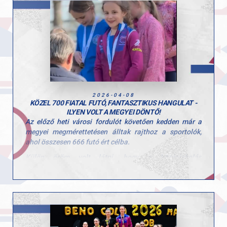
Horváth Márton – Forrai Attila – Módos Kristóf –
Gratulálunk Fekete Sárának és felkészítő edzőjének,
Gottwald Ábel
Szalóki Richárdnak a fantasztikus eredményhez!
Büszkék vagyunk minden versenyzőnkre és felkészítő
edzőinkre a hétvégi teljesítményért!
Hajrá GYAC!
2026-04-08
KÖZEL 700 FIATAL FUTÓ, FANTASZTIKUS HANGULAT -
ILYEN VOLT A MEGYEI DÖNTŐ!
Az előző heti városi fordulót követően kedden már a
megyei megmérettetésen álltak rajthoz a sportolók,
ahol összesen 666 futó ért célba.
Külön öröm volt látni, hogy a középiskolás
korosztályok (V–VI. kcs) is nagy számban
képviseltették magukat, az elmúlt évekhez képest
jelentősen nőtt a részvétel ezekben a mezőnyökben is.
Az I–IV. korcsoportban már csak a továbbjutók
versenyezhettek, így minden futamban komoly, 50–60
fős mezőny küzdött az országos döntőbe jutásért.