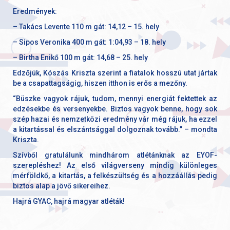
Eredmények:
– Takács Levente 110 m gát: 14,12 – 15. hely
– Sipos Veronika 400 m gát: 1:04,93 – 18. hely
– Birtha Enikő 100 m gát: 14,68 – 25. hely
Edzőjük, Kószás Kriszta szerint a fiatalok hosszú utat jártak
be a csapattagságig, hiszen itthon is erős a mezőny.
“Büszke vagyok rájuk, tudom, mennyi energiát fektettek az
edzésekbe és versenyekbe. Biztos vagyok benne, hogy sok
szép hazai és nemzetközi eredmény vár még rájuk, ha ezzel
a kitartással és elszántsággal dolgoznak tovább.” – mondta
Kriszta.
Szívből gratulálunk mindhárom atlétánknak az EYOF-
szerepléshez! Az első világverseny mindig különleges
mérföldkő, a kitartás, a felkészültség és a hozzáállás pedig
biztos alap a jövő sikereihez.
Hajrá GYAC, hajrá magyar atléták!