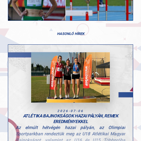
HASONLÓ HÍREK
2026-07-06
ATLÉTIKA BAJNOKSÁGOK HAZAI PÁLYÁN, REMEK
EREDMÉNYEKKEL
Az elmúlt hétvégén hazai pályán, az Olimpiai
Sportparkban rendeztük meg az U18 Atlétikai Magyar
Bajnokságot, valamint az U16 és U15 Többpróba