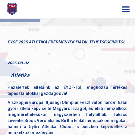
EYOF 2025 ATLÉTIKA EREDMÉNYEK FIATAL TEHETSÉGEINKTŐL
2025-08-02
Atlétika
Hazatértek atlétáink az EYOF-ról, méghozzá értékes
tapasztalatokkal gazdagodva!
A szkopjei Európai Ifjúsági Olimpiai Fesztiválon három fiatal
győri atléta képviselte Magyarországot, és első nemzetközi
megmérettetésükön nagyszerűen helytálltak. Takács
Levente, Sipos Veronika és Birtha Enikő nemcsak önmagukat,
hanem a Győri Atlétikai Clubot is büszkén képviselték a
nemzetközi mezőnyben.