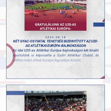
helyszín: legutóbb 1991-ben rendeztek itt
világbajnokságot, és most ő is a legendák
nyomdokaiba léphet.„Győrből rengeteg támogatást
kapok, amit sosem felejtek el” – mondja, hozzátéve,
hogy a legfontosabb célja a saját egyéni csúcsának
megdöntése és a lehető legjobb helyezés
megszerzése.Hajrá Marci, hajrá Magyarország!
2025-08-18
KÉT GYAC-OS FIATAL TEHETSÉG BIZONYÍTOTT AZ U20-
AS ATLÉTIKAI EURÓPA-BAJNOKSÁGON
Az idei U20-as Atlétikai Európa-bajnokságon két kiváló
sportolónk is képviselte a Győri Atlétikai Clubot, és
méltón helyt álltak Európa legjobbjai között.
Zemen Zalán (110 m gát, edzője: Farkas Roland)Zalán
a selejtezőből helyezéssel jutott tovább, összesítésben
a 10. helyen került be a középfutamba. Ott remek rajtot
vett, de egy gátban sajnos elakadt, így a végső
összesítésben a 23. helyen zárt. A 110 m gát technikás,
hibalehetőségekkel teli szám, és Zalán hatalmas
fókusszal, erős formában versenyzett.
Fekete Sára (3000 m, edzője: Kószás Kriszta)Sára
2009-es születésűként a mezőny egyik legfiatalabb