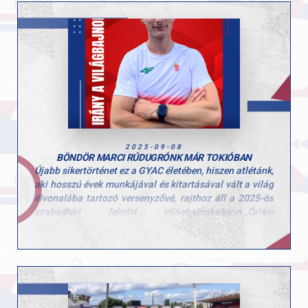
kezdőmagasságon. A következő magasság az 555
centi volt, amelyet már a 23 éves magyar ugró is hiába
ostromolt – az utolsó kísérletnél megvolt a szükséges
magasság, de ráesett a lécre.
Tokiói élete első vb-jéhez szívből gratulál a GYAC teljes
vezetősége és csapata! Kívánjuk, hogy hasonlóan szép
eredményeket tartogasson Marcinak a következő
szezon!
2025-09-08
BÖNDÖR MARCI RÚDUGRÓNK MÁR TOKIÓBAN
Újabb sikertörténet ez a GYAC életében, hiszen atlétánk,
aki hosszú évek munkájával és kitartásával vált a világ
élvonalába tartozó versenyzővé, rajthoz áll a 2025-ös
szabadtéri felnőtt világbajnokságon.„Óriási
megtiszteltetés, hatalmas álom vált valóra ezzel,
hiszen a vb a legnagyobb színpad az olimpián kívül” –
fogalmazott Marci a felkészülés közben.
A stabil ugrásokra és a magabiztos versenyzésre
koncentrál, minden edzésen a maximumot adva. Külön
motivációt jelent számára, hogy Tokió történelmi