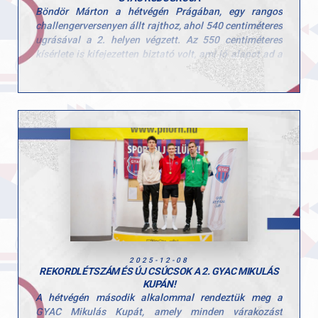
és köszönjük az edzők szakmai munkáját. A
Böndör Márton a hétvégén Prágában, egy rangos
versenyszezon folytatódik, mi pedig ugyanekkora
challengerversenyen állt rajthoz, ahol 540 centiméteres
lendülettel megyünk tovább!
ugrásával a 2. helyen végzett. Az 550 centiméteres
kísérlete is kifejezetten biztató volt, ami jó alapot ad a
folytatáshoz és az idény további kihívásaihoz.
Gratulálunk, Marci, csak így tovább!
2025-12-08
REKORDLÉTSZÁM ÉS ÚJ CSÚCSOK A 2. GYAC MIKULÁS
KUPÁN!
A hétvégén második alkalommal rendeztük meg a
GYAC Mikulás Kupát, amely minden várakozást