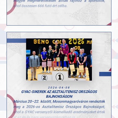
megyei megmérettetésen álltak rajthoz a sportolók,
ahol összesen 666 futó ért célba.
Külön öröm volt látni, hogy a középiskolás
korosztályok (V–VI. kcs) is nagy számban
képviseltették magukat, az elmúlt évekhez képest
jelentősen nőtt a részvétel ezekben a mezőnyökben is.
Az I–IV. korcsoportban már csak a továbbjutók
versenyezhettek, így minden futamban komoly, 50–60
fős mezőny küzdött az országos döntőbe jutásért.
A legjobbak számára a következő állomás az Országos
Döntő, amely Gödöllőn kerül megrendezésre április 15-
én.
ülön büszkék vagyunk azokra a GYAC-os sportolókra,
akik kiváló teljesítményükkel kvalifikálták magukat az
országos döntőre.
2026-04-08
GYAC-SIKEREK AZ ASZTALITENISZ ORSZÁGOS
BAJNOKSÁGON
Március 20–22. között, Mosonmagyaróváron rendezték
meg a 2026-os Asztalitenisz Országos Bajnokságot,
ahol a GYAC versenyzői kiemelkedő eredményeket értek
el az ép és para versenyszámokban is.