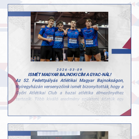
élmezőnyhöz tartozik.
Teljesítményének köszönhetően indulhat a március
14–15. között Cipruson megrendezésre kerülő Dobó
Európa Kupán, ahol Magyarországot képviseli majd a
nemzetközi mezőnyben.
Gratulálunk Kristóf az idei szezonban elért
eredményeidhez, és sok sikert kívánunk a válogatott
szerepléshez!
2026-03-09
ISMÉT MAGYAR BAJNOKI CÍM A GYAC-NÁL!
Az 52. Fedettpályás Atlétikai Magyar Bajnokságon,
Nyíregyházán versenyzőink ismét bizonyították, hogy a
Győri Atlétikai Club a hazai atlétika élmezőnyéhez
tartozik. Több kiváló eredmény született, köztük egy
újabb magyar bajnoki cím is.
- Böndör Márton, férfi rúdugrás, aranyérem
Marci magabiztos teljesítménnyel, 5,42 méteres
ugrással szerezte meg pályafutása 6. magyar bajnoki
címét. A hazai bajnokság előtt hosszú nemzetközi