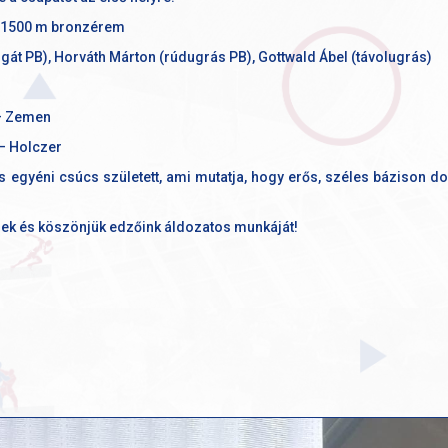
y, 1500 m bronzérem
gát PB), Horváth Márton (rúdugrás PB), Gottwald Ábel (távolugrás)
 – Zemen
 – Holczer
 egyéni csúcs született, ami mutatja, hogy erős, széles bázison do
ek és köszönjük edzőink áldozatos munkáját!