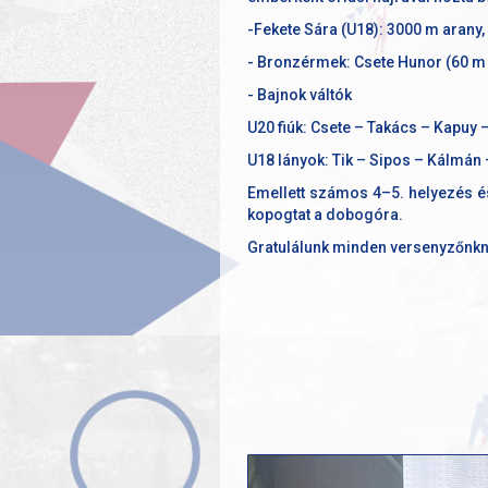
-Fekete Sára (U18): 3000 m aran
- Bronzérmek: Csete Hunor (60 m 
- Bajnok váltók
U20 fiúk: Csete – Takács – Kapuy
U18 lányok: Tik – Sipos – Kálmán
Emellett számos 4–5. helyezés és
kopogtat a dobogóra.
Gratulálunk minden versenyzőnkn