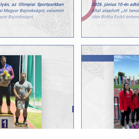
lyán, az Olimpiai Sportparkban
2026. június 10-én adtá
ai Magyar Bajnokságot, valamint
által alapított „Jó tanu
yar Bajnokságot.
idén Birtha Enikő érdemel
vás elé állította a mezőnyt, de a
A Győri Atlétikai Club 
us teljesítménnyel zárták a
nyújt kiemelkedő telje
példamutató munkát vé
Bencés Gimnázium 11. 
az előkelő 2. helyen végeztünk,
klubigazgató és Fark
 2 ezüst- és 2 bronzéremmel.
alapján részesült az eli
Az ösztöndíjat Péter Tam
0 m
Büszkék vagyunk ar
versenypályán, hanem 
értéket teremtenek és 
Gratulálunk Enikőnek
Rolandnak!
ugrás
és hármasugrás
lett több értékes pontszerző