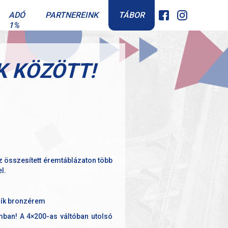
TÁBOR
ADÓ
PARTNEREINK
1%
K KÖZÖTT!
 összesített éremtáblázaton több
l.
 sík bronzérem
mban! A 4×200-as váltóban utolsó