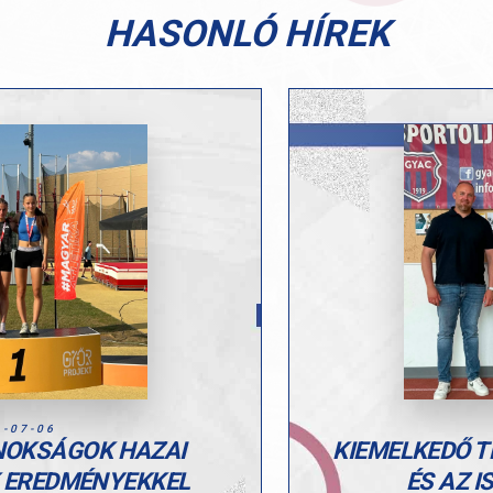
HASONLÓ HÍREK
6-07-06
NOKSÁGOK HAZAI
KIEMELKEDŐ T
K EREDMÉNYEKKEL
ÉS AZ I