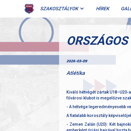
SZAKOSZTÁLYOK
HÍREK
GAL
ORSZÁGOS 
2026-03-09
Atlétika
Kiváló hétvégét zártak U18–U20-
fővárosi klubot is megelőzve sza
- A hétvége legeredményesebb ver
A fiatalabb korosztály képviselőj
- Zemen Zalán (U20): Két bajnok
emberként óriási hajrával hozta be