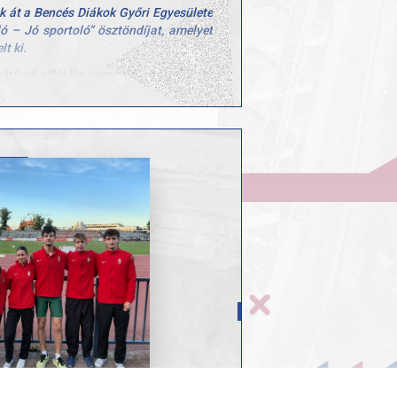
k át a Bencés Diákok Győri Egyesülete
ló – Jó sportoló” ösztöndíjat, amelyet
t ki.
gátfutó atlétája nemcsak sportolóként
sítményt, hanem tanulmányai során is
gez. Enikő a győri Czuczor Gergely
osztályos diákja, aki Kiss Dániel
as Roland szakedző felterjesztése
smerésben.
ás főtitkár adta át.
ra, hogy sportolóink nemcsak a
a mindennapi élet más területein is
példát mutatnak közösségünk számára.
 és felkészítő edzőjének, Farkas