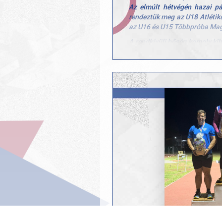
Az elmúlt hétvégén hazai pá
rendeztük meg az U18 Atlétik
az U16 és U15 Többpróba Mag
A rendkívüli hőség komoly kihí
GYAC atlétái fantasztik
háromnapos versenyt.
A hivatalos éremtáblázaton 
összesen 7 éremmel: 3 arany-,
Magyar bajnokaink:
Fekete Sára – 1500 m és 300
Sipos Veronika – 400 m gát
Ezüstérmeseink:
Holczer Anett – 100 m gát
Horváth Márton Ferenc – rúd
Bronzérmeseink:
Gottwald Ábel – távolugrás 
Dobogós helyezéseink mel