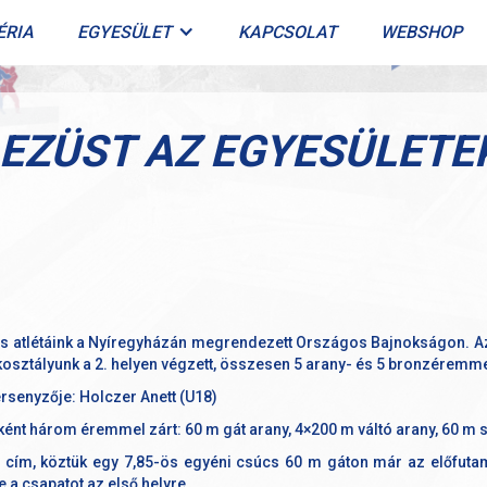
ÉRIA
EGYESÜLET
KAPCSOLAT
WEBSHOP
EZÜST AZ EGYESÜLETE
as atlétáink a Nyíregyházán megrendezett Országos Bajnokságon. Az
kosztályunk a 2. helyen végzett, összesen 5 arany- és 5 bronzéremme
senyzője: Holczer Anett (U18)
eként három éremmel zárt: 60 m gát arany, 4×200 m váltó arany, 60 m
i cím, köztük egy 7,85-ös egyéni csúcs 60 m gáton már az előfuta
 a csapatot az első helyre.