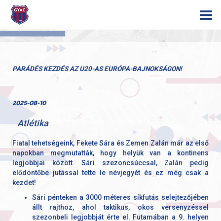
PARÁDÉS KEZDÉS AZ U20-AS EURÓPA-BAJNOKSÁGON!
2025-08-10
Atlétika
Fiatal tehetségeink, Fekete Sára és Zemen Zalán már az első
napokban megmutatták, hogy helyük van a kontinens
legjobbjai között. Sári szezoncsúccsal, Zalán pedig
elődöntőbe jutással tette le névjegyét és ez még csak a
kezdet!
Sári pénteken a 3000 méteres síkfutás selejtezőjében
állt rajthoz, ahol taktikus, okos versenyzéssel
szezonbeli legjobbját érte el. Futamában a 9. helyen