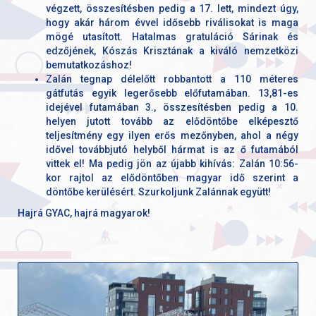
végzett, összesítésben pedig a 17. lett, mindezt úgy,
hogy akár három évvel idősebb riválisokat is maga
mögé utasított. Hatalmas gratuláció Sárinak és
edzőjének, Kószás Krisztának a kiváló nemzetközi
bemutatkozáshoz!
Zalán tegnap délelőtt robbantott a 110 méteres
gátfutás egyik legerősebb előfutamában. 13,81-es
idejével futamában 3., összesítésben pedig a 10.
helyen jutott tovább az elődöntőbe elképesztő
teljesítmény egy ilyen erős mezőnyben, ahol a négy
idővel továbbjutó helyből hármat is az ő futamából
vittek el! Ma pedig jön az újabb kihívás: Zalán 10:56-
kor rajtol az elődöntőben magyar idő szerint a
döntőbe kerülésért. Szurkoljunk Zalánnak együtt!
Hajrá GYAC, hajrá magyarok!