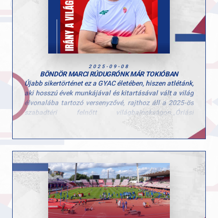
Tokiói élete első vb-jéhez szívből gratulál a GYAC teljes
vezetősége és csapata! Kívánjuk, hogy hasonlóan szép
eredményeket tartogasson Marcinak a következő
szezon!
2025-09-08
BÖNDÖR MARCI RÚDUGRÓNK MÁR TOKIÓBAN
Újabb sikertörténet ez a GYAC életében, hiszen atlétánk,
aki hosszú évek munkájával és kitartásával vált a világ
élvonalába tartozó versenyzővé, rajthoz áll a 2025-ös
szabadtéri felnőtt világbajnokságon.„Óriási
megtiszteltetés, hatalmas álom vált valóra ezzel,
hiszen a vb a legnagyobb színpad az olimpián kívül” –
fogalmazott Marci a felkészülés közben.
A stabil ugrásokra és a magabiztos versenyzésre
koncentrál, minden edzésen a maximumot adva. Külön
motivációt jelent számára, hogy Tokió történelmi
helyszín: legutóbb 1991-ben rendeztek itt
világbajnokságot, és most ő is a legendák
nyomdokaiba léphet.„Győrből rengeteg támogatást
kapok, amit sosem felejtek el” – mondja, hozzátéve,