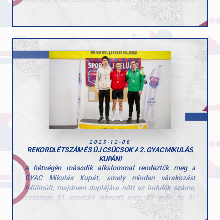
folytatáshoz és az idény további kihívásaihoz.
Gratulálunk, Marci, csak így tovább!
2025-12-08
REKORDLÉTSZÁM ÉS ÚJ CSÚCSOK A 2. GYAC MIKULÁS
KUPÁN!
A hétvégén második alkalommal rendeztük meg a
GYAC Mikulás Kupát, amely minden várakozást
felülmúlt, majdnem duplájára nőtt az indulók száma,
összesen 61 sportoló érkezett meg, 25 győri és 36
vidéki klub képviseletében.