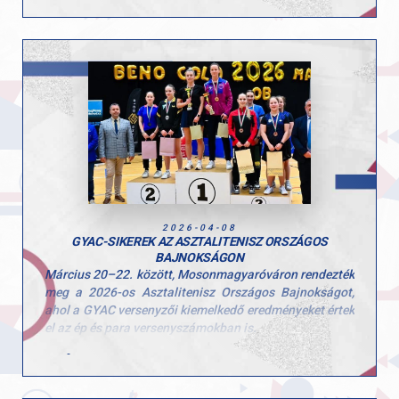
képviseltették magukat, az elmúlt évekhez képest
jelentősen nőtt a részvétel ezekben a mezőnyökben is.
Az I–IV. korcsoportban már csak a továbbjutók
versenyezhettek, így minden futamban komoly, 50–60
fős mezőny küzdött az országos döntőbe jutásért.
A legjobbak számára a következő állomás az Országos
Döntő, amely Gödöllőn kerül megrendezésre április 15-
én.
ülön büszkék vagyunk azokra a GYAC-os sportolókra,
akik kiváló teljesítményükkel kvalifikálták magukat az
országos döntőre.
2026-04-08
GYAC-SIKEREK AZ ASZTALITENISZ ORSZÁGOS
BAJNOKSÁGON
Március 20–22. között, Mosonmagyaróváron rendezték
meg a 2026-os Asztalitenisz Országos Bajnokságot,
ahol a GYAC versenyzői kiemelkedő eredményeket értek
el az ép és para versenyszámokban is.
Bálint Bernadett női párosban – Nagyváradi
Mercédesszel magyar bajnok lett, ezzel
sorozatban harmadszor állhattak a dobogó