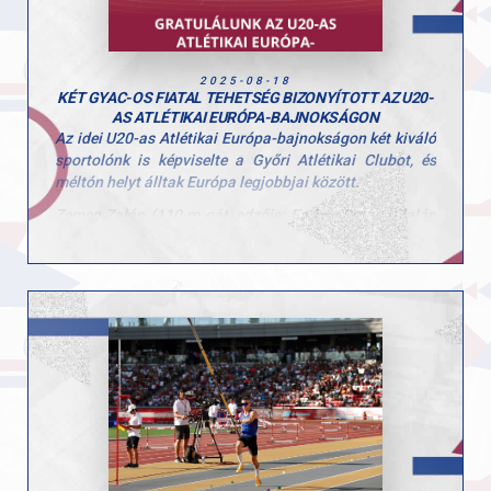
hogy a legfontosabb célja a saját egyéni csúcsának
megdöntése és a lehető legjobb helyezés
megszerzése.Hajrá Marci, hajrá Magyarország!
2025-08-18
KÉT GYAC-OS FIATAL TEHETSÉG BIZONYÍTOTT AZ U20-
AS ATLÉTIKAI EURÓPA-BAJNOKSÁGON
Az idei U20-as Atlétikai Európa-bajnokságon két kiváló
sportolónk is képviselte a Győri Atlétikai Clubot, és
méltón helyt álltak Európa legjobbjai között.
Zemen Zalán (110 m gát, edzője: Farkas Roland)Zalán
a selejtezőből helyezéssel jutott tovább, összesítésben
a 10. helyen került be a középfutamba. Ott remek rajtot
vett, de egy gátban sajnos elakadt, így a végső
összesítésben a 23. helyen zárt. A 110 m gát technikás,
hibalehetőségekkel teli szám, és Zalán hatalmas
fókusszal, erős formában versenyzett.
Fekete Sára (3000 m, edzője: Kószás Kriszta)Sára
2009-es születésűként a mezőny egyik legfiatalabb
versenyzője volt, hiszen ebben a korosztályban
jellemzően 2006–2007-es születésűek indulnak. Már az
is óriási eredmény, hogy kijutott az EB-re, ahol
összesítésben a 17. helyet szerezte meg. A döntőbe