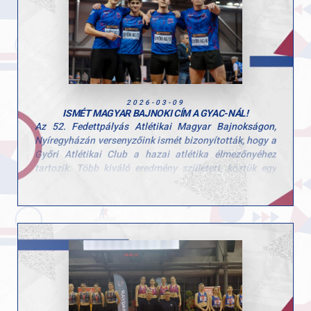
nemzetközi mezőnyben.
Gratulálunk Kristóf az idei szezonban elért
eredményeidhez, és sok sikert kívánunk a válogatott
szerepléshez!
2026-03-09
ISMÉT MAGYAR BAJNOKI CÍM A GYAC-NÁL!
Az 52. Fedettpályás Atlétikai Magyar Bajnokságon,
Nyíregyházán versenyzőink ismét bizonyították, hogy a
Győri Atlétikai Club a hazai atlétika élmezőnyéhez
tartozik. Több kiváló eredmény született, köztük egy
újabb magyar bajnoki cím is.
- Böndör Márton, férfi rúdugrás, aranyérem
Marci magabiztos teljesítménnyel, 5,42 méteres
ugrással szerezte meg pályafutása 6. magyar bajnoki
címét. A hazai bajnokság előtt hosszú nemzetközi
fedettpályás szezont teljesített, így különösen értékes
ez a győzelem.
- Zemen Zalán, férfi 60 m gát