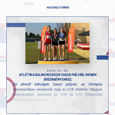
HASONLÓ HÍREK
2026-07-06
ATLÉTIKA BAJNOKSÁGOK HAZAI PÁLYÁN, REMEK
EREDMÉNYEKKEL
Az elmúlt hétvégén hazai pályán, az Olimpiai
Sportparkban rendeztük meg az U18 Atlétikai Magyar
Bajnokságot, valamint az U16 és U15 Többpróba
Magyar Bajnokságot.
A rendkívüli hőség komoly kihívás elé állította a
mezőnyt, de a GYAC atlétái fantasztikus