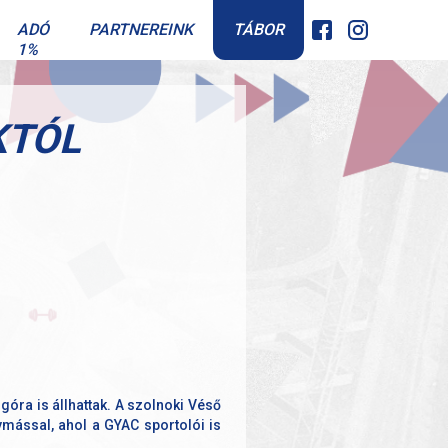
TÁBOR
ADÓ
PARTNEREINK
1%
KTÓL
óra is állhattak. A szolnoki Véső
ymással, ahol a GYAC sportolói is