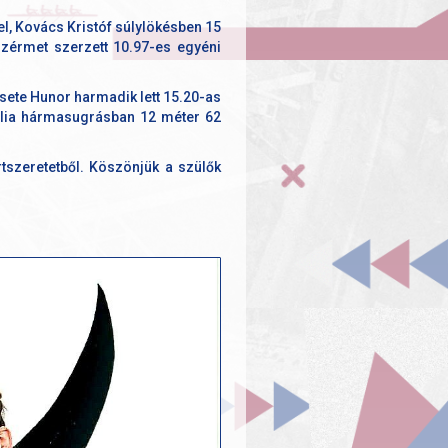
l, Kovács Kristóf súlylökésben 15
nzérmet szerzett 10.97-es egyéni
Csete Hunor harmadik lett 15.20-as
Júlia hármasugrásban 12 méter 62
tszeretetből. Köszönjük a szülők