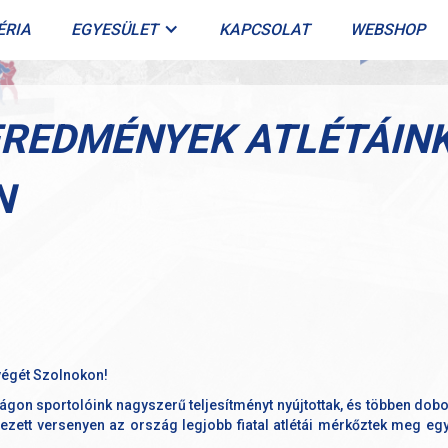
ÉRIA
EGYESÜLET
KAPCSOLAT
WEBSHOP
REDMÉNYEK ATLÉTÁIN
N
végét Szolnokon!
on sportolóink nagyszerű teljesítményt nyújtottak, és többen dobog
ezett versenyen az ország legjobb fiatal atlétái mérkőztek meg eg