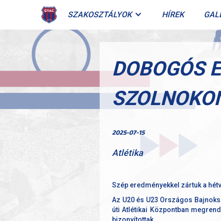
SZAKOSZTÁLYOK
HÍREK
GAL
DOBOGÓS E
SZOLNOKO
2025-07-15
Atlétika
Szép eredményekkel zártuk a hét
Az U20 és U23 Országos Bajnokság
úti Atlétikai Központban megrend
bizonyítottak.