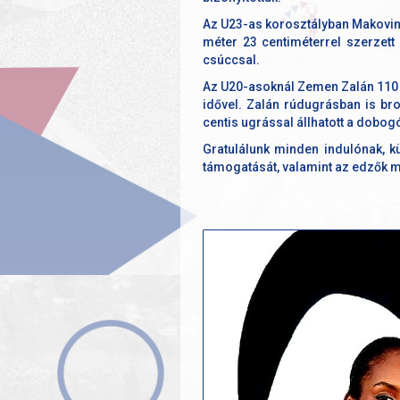
Az U23-as korosztályban Makoviny
méter 23 centiméterrel szerzett
csúccsal.
Az U20-asoknál Zemen Zalán 110 mé
idővel. Zalán rúdugrásban is br
centis ugrással állhatott a dobogó
Gratulálunk minden indulónak, k
támogatását, valamint az edzők mun