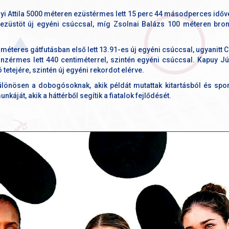
i Attila 5000 méteren ezüstérmes lett 15 perc 44 másodperces időve
 ezüstöt új egyéni csúccsal, míg Zsolnai Balázs 100 méteren bro
teres gátfutásban első lett 13.91-es új egyéni csúccsal, ugyanitt 
onzérmes lett 440 centiméterrel, szintén egyéni csúccsal. Kapuy 
 tetejére, szintén új egyéni rekordot elérve.
ülönösen a dobogósoknak, akik példát mutattak kitartásból és spor
káját, akik a háttérből segítik a fiatalok fejlődését.