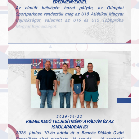
EREDMÉNYEKKEL
Az elmúlt hétvégén hazai pályán, az Olimpiai
Sportparkban rendeztük meg az U18 Atlétikai Magyar
Bajnokságot, valamint az U16 és U15 Többpróba
Magyar Bajnokságot.
A rendkívüli hőség komoly kihívás elé állította a
mezőnyt, de a GYAC atlétái fantasztikus
teljesítménnyel zárták a háromnapos versenyt.
A hivatalos éremtáblázaton az előkelő 2. helyen
végeztünk, összesen 7 éremmel: 3 arany-, 2 ezüst- és 2
bronzéremmel.
Magyar bajnokaink:
Fekete Sára – 1500 m és 3000 m
Sipos Veronika – 400 m gát
Ezüstérmeseink:
Holczer Anett – 100 m gát
2026-06-22
KIEMELKEDŐ TELJESÍTMÉNY A PÁLYÁN ÉS AZ
Horváth Márton Ferenc – rúdugrás
ISKOLAPADBAN IS!
2026. június 10-én adták át a Bencés Diákok Győri
Bronzérmeseink: