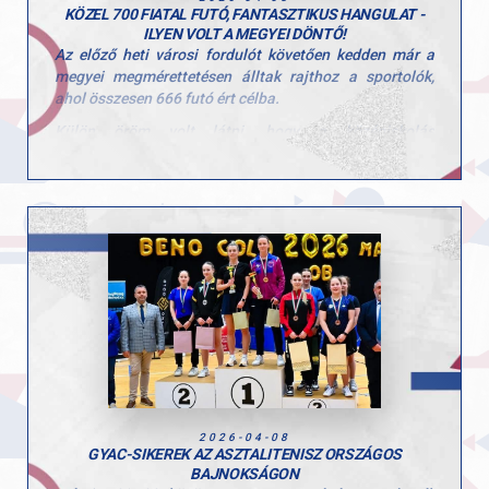
KÖZEL 700 FIATAL FUTÓ, FANTASZTIKUS HANGULAT -
ILYEN VOLT A MEGYEI DÖNTŐ!
Az előző heti városi fordulót követően kedden már a
megyei megmérettetésen álltak rajthoz a sportolók,
ahol összesen 666 futó ért célba.
Külön öröm volt látni, hogy a középiskolás
korosztályok (V–VI. kcs) is nagy számban
képviseltették magukat, az elmúlt évekhez képest
jelentősen nőtt a részvétel ezekben a mezőnyökben is.
Az I–IV. korcsoportban már csak a továbbjutók
versenyezhettek, így minden futamban komoly, 50–60
fős mezőny küzdött az országos döntőbe jutásért.
A legjobbak számára a következő állomás az Országos
Döntő, amely Gödöllőn kerül megrendezésre április 15-
én.
ülön büszkék vagyunk azokra a GYAC-os sportolókra,
akik kiváló teljesítményükkel kvalifikálták magukat az
országos döntőre.
2026-04-08
GYAC-SIKEREK AZ ASZTALITENISZ ORSZÁGOS
BAJNOKSÁGON