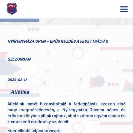
NYÍREGYHÁZA OPEN – ERŐS KEZDÉS A FEDETTPÁLYÁS
SZEZONBAN
2025-02-17
Atlétika
Atlétáink ismét bizonyítottak! A fedettpályás szezon első
nagy megmérettetésén, a Nyíregyháza Openen népes és
erős mezőnyben álltak rajthoz, ahol számos egyéni csúcs és
kiemelkedő eredmény született.
Kiemelkedő teljesítmények: