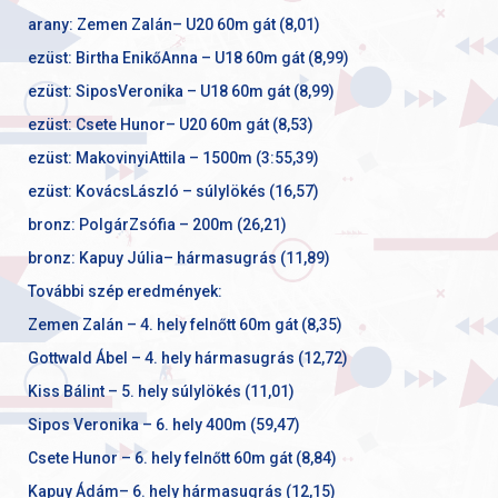
arany: Zemen Zalán– U20 60m gát (8,01)
ezüst: Birtha EnikőAnna – U18 60m gát (8,99)
ezüst: SiposVeronika – U18 60m gát (8,99)
ezüst: Csete Hunor– U20 60m gát (8,53)
ezüst: MakovinyiAttila – 1500m (3:55,39)
ezüst: KovácsLászló – súlylökés (16,57)
bronz: PolgárZsófia – 200m (26,21)
bronz: Kapuy Júlia– hármasugrás (11,89)
További szép eredmények:
Zemen Zalán – 4. hely felnőtt 60m gát (8,35)
Gottwald Ábel – 4. hely hármasugrás (12,72)
Kiss Bálint – 5. hely súlylökés (11,01)
Sipos Veronika – 6. hely 400m (59,47)
Csete Hunor – 6. hely felnőtt 60m gát (8,84)
Kapuy Ádám– 6. hely hármasugrás (12,15)