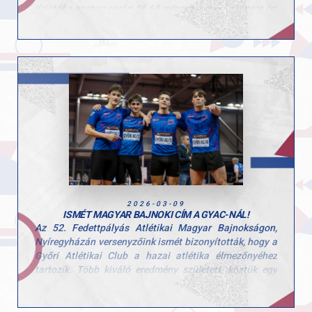
Kristóf a szezon során 16,68 méteres egyéni csúcsot ért
el, majd a felnőtt Fedettpályás Országos Bajnokságon
az 5. helyen végzett, ezzel is bizonyítva, hogy a hazai
élmezőnyhöz tartozik.
Teljesítményének köszönhetően indulhat a március
14–15. között Cipruson megrendezésre kerülő Dobó
Európa Kupán, ahol Magyarországot képviseli majd a
nemzetközi mezőnyben.
Gratulálunk Kristóf az idei szezonban elért
eredményeidhez, és sok sikert kívánunk a válogatott
szerepléshez!
2026-03-09
ISMÉT MAGYAR BAJNOKI CÍM A GYAC-NÁL!
Az 52. Fedettpályás Atlétikai Magyar Bajnokságon,
Nyíregyházán versenyzőink ismét bizonyították, hogy a
Győri Atlétikai Club a hazai atlétika élmezőnyéhez
tartozik. Több kiváló eredmény született, köztük egy
újabb magyar bajnoki cím is.
- Böndör Márton, férfi rúdugrás, aranyérem