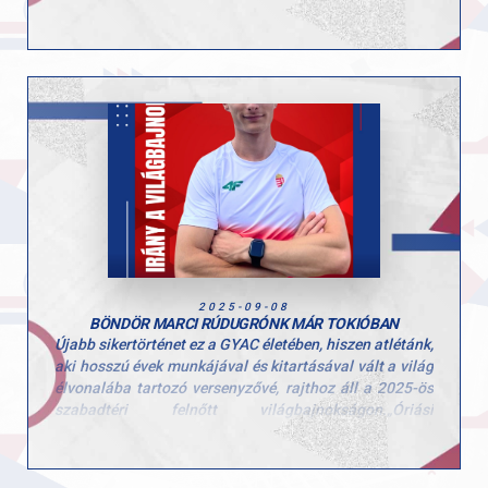
világversenyén egy nagyon szép eredménynek számít!
Marci a selejtező elején nem tűnt feszültnek, első
ugrásával szépen lendült át az 540 centiméteres
kezdőmagasságon. A következő magasság az 555
centi volt, amelyet már a 23 éves magyar ugró is hiába
ostromolt – az utolsó kísérletnél megvolt a szükséges
magasság, de ráesett a lécre.
Tokiói élete első vb-jéhez szívből gratulál a GYAC teljes
vezetősége és csapata! Kívánjuk, hogy hasonlóan szép
eredményeket tartogasson Marcinak a következő
szezon!
2025-09-08
BÖNDÖR MARCI RÚDUGRÓNK MÁR TOKIÓBAN
Újabb sikertörténet ez a GYAC életében, hiszen atlétánk,
aki hosszú évek munkájával és kitartásával vált a világ
élvonalába tartozó versenyzővé, rajthoz áll a 2025-ös
szabadtéri felnőtt világbajnokságon.„Óriási
megtiszteltetés, hatalmas álom vált valóra ezzel,
hiszen a vb a legnagyobb színpad az olimpián kívül” –
fogalmazott Marci a felkészülés közben.