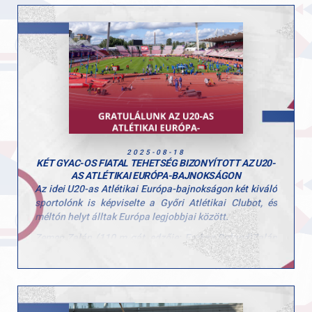
A stabil ugrásokra és a magabiztos versenyzésre
koncentrál, minden edzésen a maximumot adva. Külön
motivációt jelent számára, hogy Tokió történelmi
helyszín: legutóbb 1991-ben rendeztek itt
világbajnokságot, és most ő is a legendák
nyomdokaiba léphet.„Győrből rengeteg támogatást
kapok, amit sosem felejtek el” – mondja, hozzátéve,
hogy a legfontosabb célja a saját egyéni csúcsának
megdöntése és a lehető legjobb helyezés
megszerzése.Hajrá Marci, hajrá Magyarország!
2025-08-18
KÉT GYAC-OS FIATAL TEHETSÉG BIZONYÍTOTT AZ U20-
AS ATLÉTIKAI EURÓPA-BAJNOKSÁGON
Az idei U20-as Atlétikai Európa-bajnokságon két kiváló
sportolónk is képviselte a Győri Atlétikai Clubot, és
méltón helyt álltak Európa legjobbjai között.
Zemen Zalán (110 m gát, edzője: Farkas Roland)Zalán
a selejtezőből helyezéssel jutott tovább, összesítésben
a 10. helyen került be a középfutamba. Ott remek rajtot
vett, de egy gátban sajnos elakadt, így a végső
összesítésben a 23. helyen zárt. A 110 m gát technikás,
hibalehetőségekkel teli szám, és Zalán hatalmas